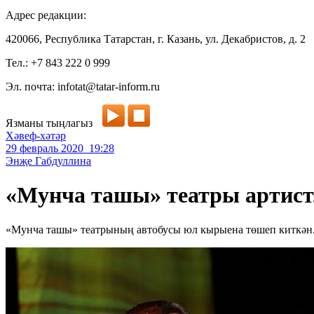
Адрес редакции:
420066, Республика Татарстан, г. Казань, ул. Декабристов, д. 2
Тел.: +7 843 222 0 999
Эл. почта: infotat@tatar-inform.ru
Язманы тыңлагыз
Хәвеф-хәтәр
29 февраль 2020 19:28
Энҗе Габдуллина
«Мунча ташы» театры артист
«Мунча ташы» театрының автобусы юл кырыена төшеп киткән