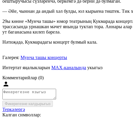
оештыручысы сүзләренчә, беркемгә дә берни дә булмаган.
— Әйе, чыннан да андый хәл булды, юл кырыена төштек. Тик хә
29ы көнне «Мунча ташы» юмор театрының Кукмарада концертл
трассасында урнашкан мәчет янында туктап тора. Аннары алар 
ут баганасына килеп бәрелә.
Нәтиҗәдә, Кукмарадагы концерт булмый кала.
Галерея:
Мунча ташы концерты
Интертат яңалыкларын
MAX-каналында
укыгыз
Комментарийлар (0)
Фикерегезне калдырыгыз
Теркәлергә
Калган символлар: