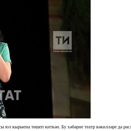
сы юл кырыена төшеп киткән. Бу хәбәрне театр вәкилләре дә р