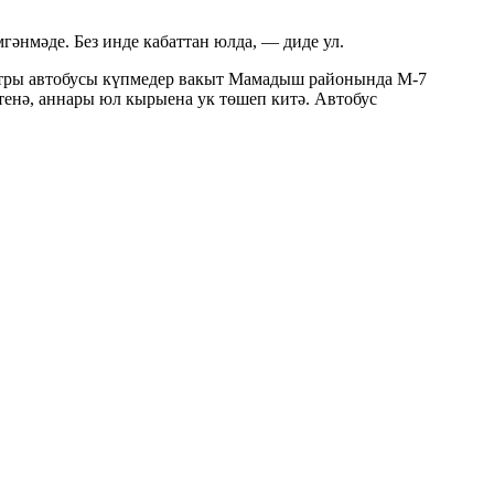
гәнмәде. Без инде кабаттан юлда, — диде ул.
атры автобусы күпмедер вакыт Мамадыш районында М-7
тенә, аннары юл кырыена ук төшеп китә. Автобус