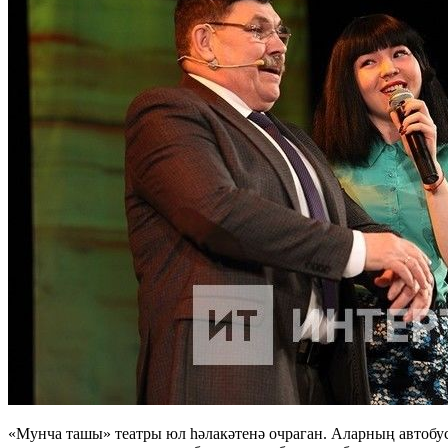
«Мунча ташы» театры юл һәлакәтенә очраган. Аларның автобу