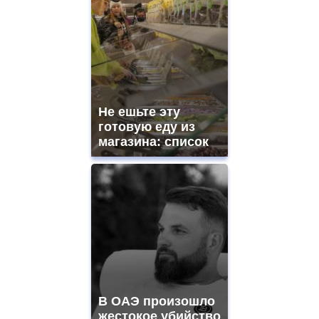
Не ешьте эту
готовую еду из
магазина: список
В ОАЭ произошло
жестокое убийство