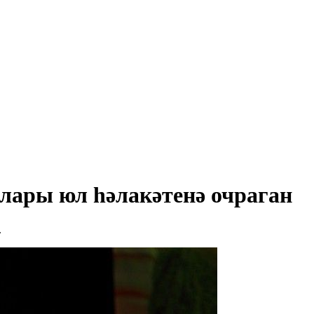
лары юл һәлакәтенә очраган
.