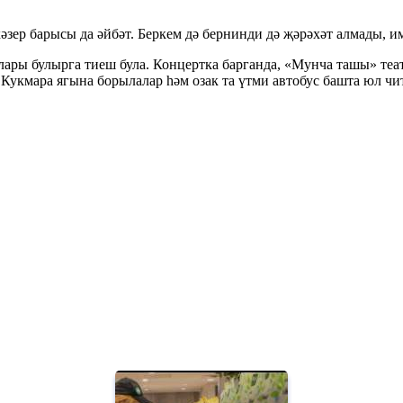
зер барысы да әйбәт. Беркем дә бернинди дә җәрәхәт алмады, им
ары булырга тиеш була. Концертка барганда, «Мунча ташы» те
Кукмара ягына борылалар һәм озак та үтми автобус башта юл чи