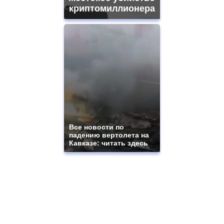
криптомиллионера
Все новости по
падению вертолета на
Кавказе: читать здесь