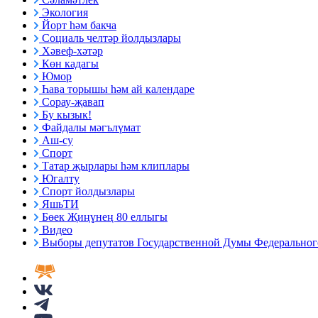
Экология
Йорт һәм бакча
Социаль челтәр йолдызлары
Хәвеф-хәтәр
Көн кадагы
Юмор
Һава торышы һәм ай календаре
Сорау-җавап
Бу кызык!
Файдалы мәгълүмат
Аш-су
Спорт
Татар җырлары һәм клиплары
Югалту
Спорт йолдызлары
ЯшьТИ
Бөек Җиңүнең 80 еллыгы
Видео
Выборы депутатов Государственной Думы Федерального