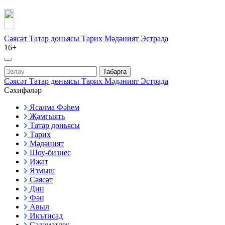
Сәясәт
Татар дөньясы
Тарих
Мәдәният
Эстрада
16+
Табарга
Сәясәт
Татар дөньясы
Тарих
Мәдәният
Эстрада
Сәхифәләр
Ясалма Фәһем
Җәмгыять
Татар дөньясы
Тарих
Мәдәният
Шоу-бизнес
Иҗат
Язмыш
Сәясәт
Дин
Фән
Авыл
Икътисад
Сәламәтлек