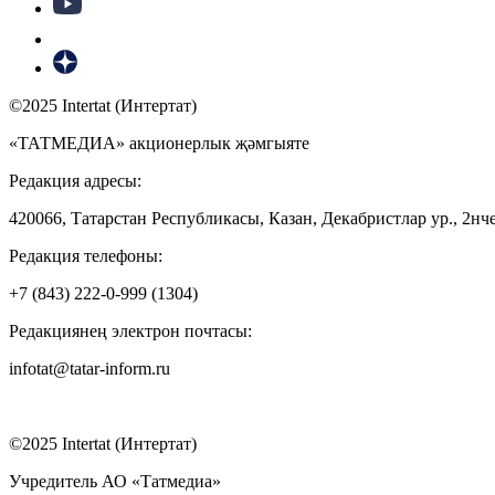
©2025 Intertat (Интертат)
«ТАТМЕДИА» акционерлык җәмгыяте
Редакция адресы:
420066, Татарстан Республикасы, Казан, Декабристлар ур., 2нче
Редакция телефоны:
+7 (843) 222-0-999 (1304)
Редакциянең электрон почтасы:
infotat@tatar-inform.ru
©2025 Intertat (Интертат)
Учредитель АО «Татмедиа»