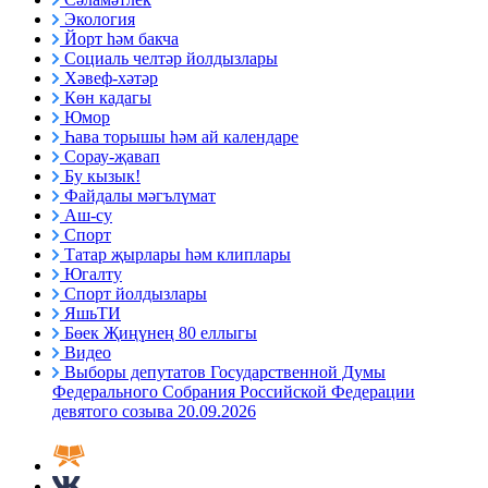
Экология
Йорт һәм бакча
Социаль челтәр йолдызлары
Хәвеф-хәтәр
Көн кадагы
Юмор
Һава торышы һәм ай календаре
Сорау-җавап
Бу кызык!
Файдалы мәгълүмат
Аш-су
Спорт
Татар җырлары һәм клиплары
Югалту
Спорт йолдызлары
ЯшьТИ
Бөек Җиңүнең 80 еллыгы
Видео
Выборы депутатов Государственной Думы
Федерального Собрания Российской Федерации
девятого созыва 20.09.2026