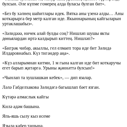
булсын. Әле күпме гомерең алда буласы булган бит».
«Без бу хәлнең шаһитлары идек. Вятка аны үзенә алды… Аны
коткарырга бер метр калган иде. Якыннарының кайгыларын
уртаклашабыз».
«Зәлидәәә, ничек алай булды соң? Нишләп шушы якты
дөньялардан иртә калдырып киттең. Нишләп?»
«Бигрәк чибәр, акыллы, гел елмаеп тора иде бит Зәлидә
Илдаровнабыз. Күз тигәндер аңа».
«Күз алларымнан китми, 1 м гына калган иде бит коткаручы
егет барып җитәргә. Урыны җәннәттә булсын!»
«Чынлап та хушлашкан кебек», — дип язалар.
Ләлә Габделхакова Зәлидәгә багышлап бәет язган.
Күтәрә алмаслык кайгы
Килә адәм башына.
Япь-яшь сылу кыз исеме
Языла кабер ташына.