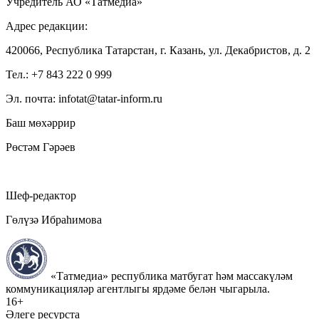
Учредитель АО «Татмедиа»
Адрес редакции:
420066, Республика Татарстан, г. Казань, ул. Декабристов, д. 2
Тел.: +7 843 222 0 999
Эл. почта: infotat@tatar-inform.ru
Баш мөхәррир
Рөстәм Гәрәев
Шеф-редактор
Гөлүзә Ибраһимова
«Татмедиа» республика матбугат һәм массакүләм
коммуникацияләр агентлыгы ярдәме белән чыгарыла.
16+
Әлеге ресурста