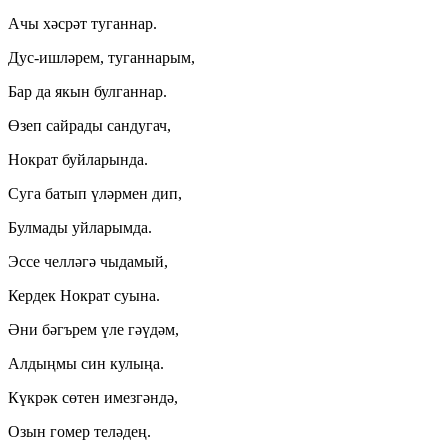
Ачы хәсрәт туганнар.
Дус-ишләрем, туганнарым,
Бар да якын булганнар.
Өзеп сайрады сандугач,
Нократ буйларында.
Суга батып үләрмен дип,
Булмады уйларымда.
Эссе челләгә чыдамый,
Кердек Нократ суына.
Әни бәгърем үле гәүдәм,
Алдыңмы син кулыңа.
Күкрәк сөтен имезгәндә,
Озын гомер теләдең.