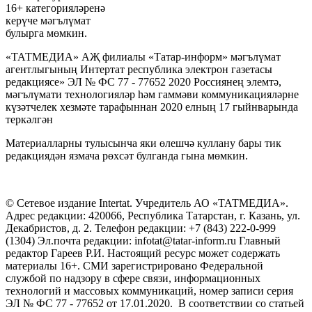
16+ категорияләренә
керүче мәгълүмат
булырга мөмкин.
«ТАТМЕДИА» АҖ филиалы «Татар-информ» мәгълүмат
агентлыгының Интертат республика электрон газетасы
редакциясе» ЭЛ № ФС 77 - 77652 2020 Россиянең элемтә,
мәгълүмати технологияләр һәм гаммәви коммуникацияләрне
күзәтчелек хезмәте тарафыннан 2020 елның 17 гыйнварында
теркәлгән
Материалларны тулысынча яки өлешчә куллану бары тик
редакциядән язмача рөхсәт булганда гына мөмкин.
© Сетевое издание Intertat. Учредитель АО «ТАТМЕДИА».
Адрес редакции: 420066, Республика Татарстан, г. Казань, ул.
Декабристов, д. 2. Телефон редакции: +7 (843) 222-0-999
(1304) Эл.почта редакции: infotat@tatar-inform.ru Главный
редактор Гареев Р.И. Настоящий ресурс может содержать
материалы 16+. СМИ зарегистрировано Федеральной
службой по надзору в сфере связи, информационных
технологий и массовых коммуникаций, номер записи серия
ЭЛ № ФС 77 - 77652 от 17.01.2020. В соответствии со статьей