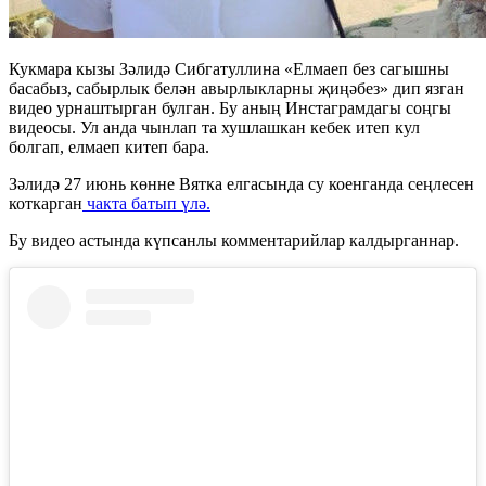
Кукмара кызы Зәлидә Сибгатуллина «Елмаеп без сагышны
басабыз, сабырлык белән авырлыкларны җиңәбез» дип язган
видео урнаштырган булган. Бу аның Инстаграмдагы соңгы
видеосы. Ул анда чынлап та хушлашкан кебек итеп кул
болгап, елмаеп китеп бара.
Зәлидә 27 июнь көнне Вятка елгасында су коенганда сеңлесен
коткарган
чакта батып үлә.
Бу видео астында күпсанлы комментарийлар калдырганнар.