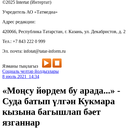
©2025 Intertat (Интертат)
Учредитель АО «Татмедиа»
Адрес редакции:
420066, Республика Татарстан, г. Казань, ул. Декабристов, д. 2
Тел.: +7 843 222 0 999
Эл. почта: infotat@tatar-inform.ru
Язманы тыңлагыз
Социаль челтәр йолдызлары
8 июль 2021 14:34
«Моңсу йөрдем бу арада...» -
Суда батып үлгән Кукмара
кызына багышлап бәет
язганнар