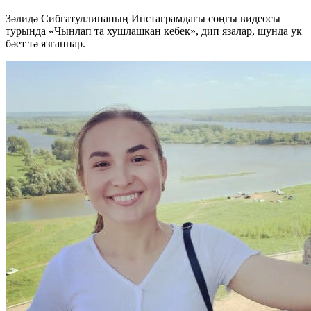
Зәлидә Сибгатуллинаның Инстаграмдагы соңгы видеосы
турында «Чынлап та хушлашкан кебек», дип язалар, шунда ук
бәет тә язганнар.