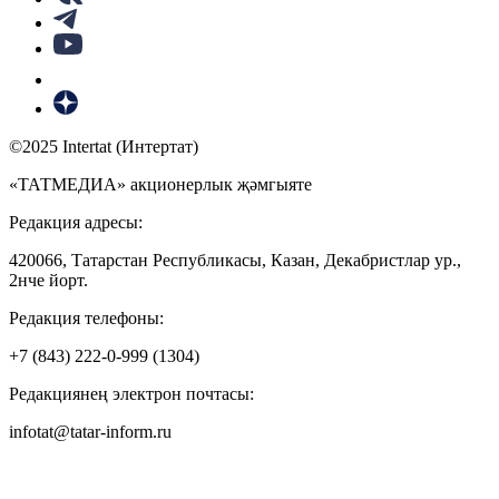
©2025 Intertat (Интертат)
«ТАТМЕДИА» акционерлык җәмгыяте
Редакция адресы:
420066, Татарстан Республикасы, Казан, Декабристлар ур.,
2нче йорт.
Редакция телефоны:
+7 (843) 222-0-999 (1304)
Редакциянең электрон почтасы:
infotat@tatar-inform.ru