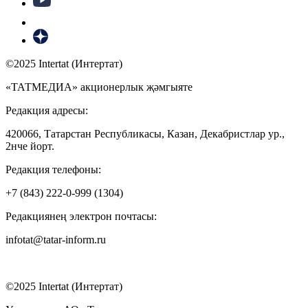
©2025 Intertat (Интертат)
«ТАТМЕДИА» акционерлык җәмгыяте
Редакция адресы:
420066, Татарстан Республикасы, Казан, Декабристлар ур.,
2нче йорт.
Редакция телефоны:
+7 (843) 222-0-999 (1304)
Редакциянең электрон почтасы:
infotat@tatar-inform.ru
©2025 Intertat (Интертат)