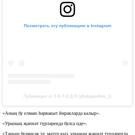
Посмотреть эту публикацию в Instagram
Публикация от З Ә Л И Д Ә (@sibgatullina_z)
«Аның бу елмаю һәрвакыт йөрәкләрдә калыр».
«Урының җәннәт түрләрендә булса иде».
«Таныш булмасак та, матур кыз, урының җәннәт түрләрендә