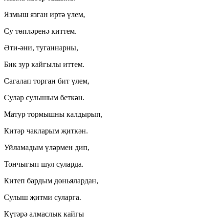
Язмыш язган иртә үлем,
Су төпләренә киттем.
Әти-әни, туганнарны,
Бик зур кайгылы иттем.
Сагалап торган бит үлем,
Сулар сулышым беткән.
Матур тормышны калдырып,
Китәр чакларым җиткән.
Уйламадым үләрмен дип,
Тончыгып шул суларда.
Китеп бардым дөньялардан,
Сулыш җитми суларга.
Күтәрә алмаслык кайгы