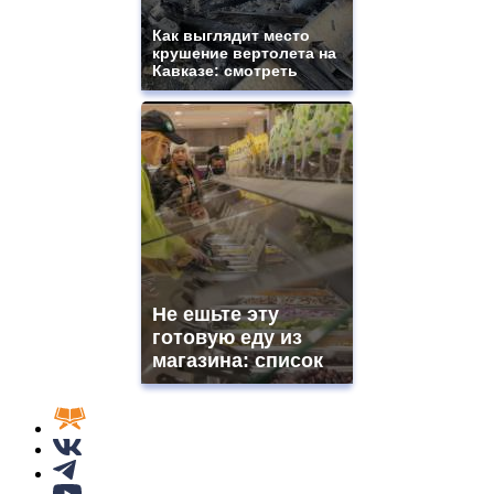
Как выглядит место
крушение вертолета на
Кавказе: смотреть
Не ешьте эту
готовую еду из
магазина: список