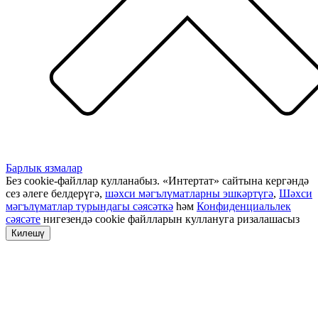
Барлык язмалар
Без cookie-файллар кулланабыз. «Интертат» сайтына кергәндә
сез әлеге белдерүгә,
шәхси мәгълүматларны эшкәртүгә
,
Шәхси
мәгълүматлар турындагы сәясәткә
һәм
Конфиденциальлек
сәясәте
нигезендә cookie файлларын куллануга ризалашасыз
Килешү