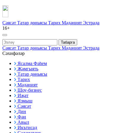
Сәясәт
Татар дөньясы
Тарих
Мәдәният
Эстрада
16+
Табарга
Сәясәт
Татар дөньясы
Тарих
Мәдәният
Эстрада
Сәхифәләр
Ясалма Фәһем
Җәмгыять
Татар дөньясы
Тарих
Мәдәният
Шоу-бизнес
Иҗат
Язмыш
Сәясәт
Дин
Фән
Авыл
Икътисад
Сәламәтлек