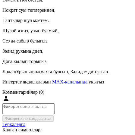
Нократ суы төпләреннән,
Таптылар шул мәетем.
Шулай язгач, узып булмый,
Сез дә сабыр булыгыз.
Зәлид рухына диеп,
Дога кылып торыгыз.
Ләлә «Урының оҗмахта булсын, Зәлидә» дип язган.
Интертат яңалыкларын
MAX-каналында
укыгыз
Комментарийлар (0)
Фикерегезне калдырыгыз
Теркәлергә
Калган символлар: