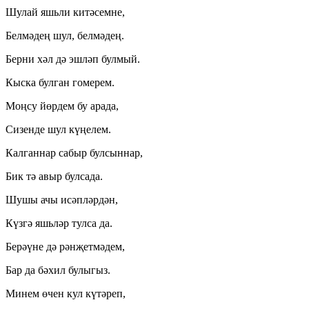
Шулай яшьли китәсемне,
Белмәдең шул, белмәдең.
Берни хәл дә эшләп булмый.
Кыска булган гомерем.
Моңсу йөрдем бу арада,
Сизенде шул күңелем.
Калганнар сабыр булсыннар,
Бик тә авыр булсада.
Шушы ачы исәпләрдән,
Күзгә яшьләр тулса да.
Берәүне дә рәнҗетмәдем,
Бар да бәхил булыгыз.
Минем өчен кул күтәреп,