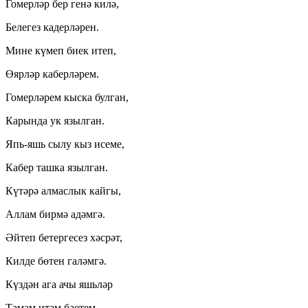
Гомерләр бер генә килә,
Белегез кадерләрен.
Мине күмеп биек итеп,
Өярләр каберләрем.
Гомерләрем кыска булган,
Карында ук язылган.
Япь-яшь сылу кыз исеме,
Кабер ташка язылган.
Күтәрә алмаслык кайгы,
Аллам бирмә адәмгә.
Әйтеп бетергесез хәсрәт,
Килде бөтен галәмгә.
Күздән ага ачы яшьләр
Тәмам итәм бәетем.