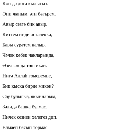
Көн дә дога кылыгыз.
Әни җаным, әти бәгърем.
Авыр сезгэ бик авыр.
Киттем инде истәлеккә,
Бары сурәтем калыр.
Чәчәк кебек чакларында,
Өзелгән дә төш икән.
Нигә Аллаһ гомеремне,
Бик кыска бирде микән?
Сау булыгыз, якыннарым,
Зәлидә башка булмас.
Ничек сезнен хәлегез дип,
Елмаеп басып тормас.