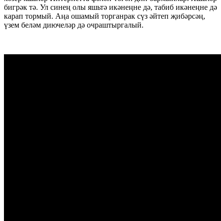
бигрәк тә. Ул синең олы яшьтә икәнеңне дә, табиб икәнеңне дә
карап тормый. Аңа ошамый торганрак сүз әйтеп җибәрсәң,
үзем беләм диючеләр дә очраштыргалый.