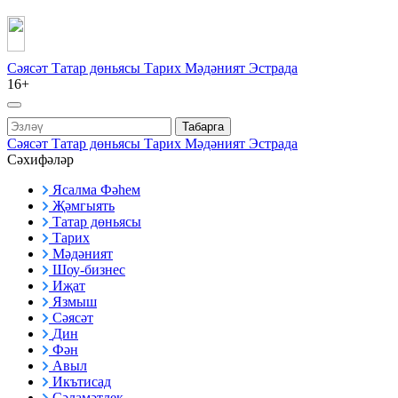
Сәясәт
Татар дөньясы
Тарих
Мәдәният
Эстрада
16+
Табарга
Сәясәт
Татар дөньясы
Тарих
Мәдәният
Эстрада
Сәхифәләр
Ясалма Фәһем
Җәмгыять
Татар дөньясы
Тарих
Мәдәният
Шоу-бизнес
Иҗат
Язмыш
Сәясәт
Дин
Фән
Авыл
Икътисад
Сәламәтлек