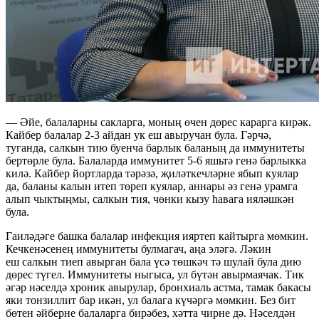
— Әйе, балаларны сакларга, моның өчен дөрес карарга кирәк.
Кайбер балалар 2-3 айдан ук еш авыручан була. Гәрчә,
туганда, салкын тию буенча барлык баланың да иммунитеты
бертөрле була. Балаларда иммунитет 5-6 яшьтә генә барлыкка
килә. Кайбер йортларда тәрәзә, җиләткечләрне ябып куялар
да, баланы калын итеп төреп куялар, аннары әз генә урамга
алып чыктыңмы, салкын тия, чөнки кызу һавага ияләшкән
була.
Гаиләдәге башка балалар инфекция ияртеп кайтырга мөмкин.
Кечкенәсенең иммунитеты булмагач, аңа эләгә. Ләкин
еш салкын тиеп авырган бала үсә төшкәч тә шулай була дию
дөрес түгел. Иммунитеты ныгыса, ул бүтән авырмаячак. Тик
әгәр нәселдә хроник авырулар, бронхиаль астма, тамак бакасы
яки тонзиллит бар икән, ул балага күчәргә мөмкин. Без бит
бөтен әйберне балаларга бирәбез, хәтта чирне дә. Нәселдән