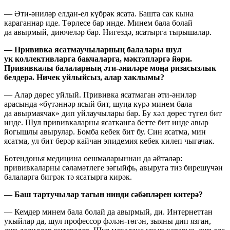
— Әти-әниләр елдан-ел күбрәк ясата. Башта сак кына
караганнар иде. Төрлесе бар инде. Минем бала болай
да авырмый, диючеләр бар. Нигездә, ясатырга тырышалар.
— Прививка ясатмаучыларның балалары шул
ук коллективларга бакчаларга, мәктәпләргә йөри.
Прививкалы балаларның әти-әниләре моңа ризасызлык
белдерә. Ничек уйлыйсыз, алар хаклымы?
— Алар дөрес уйлый. Прививка ясатмаган әти-әниләр
арасында «бүтәннәр ясый бит, шуңа күрә минем бала
да авырмаячак» дип уйлаучылары бар. Бу хәл дөрес түгел бит
инде. Шул прививкаларны ясатканга бетте бит инде авыр
йогышлы авырулар. Бомба кебек бит бу. Син ясатма, мин
ясатма, ул бит берәр кайчан эпидемия кебек килеп чыгачак.
Бөтендөнья медицина оешмаларыннан да әйтәләр:
прививкаларны сәламәтлеге зәгыйфь, авыруга тиз бирешүчән
балаларга бигрәк тә ясатырга кирәк.
— Баш тартучылар тагын нинди сәбәпләрен китерә?
— Кемдер минем бала болай да авырмый, ди. Интернеттан
укыйлар да, шул профессор фәлән-төгән, зыяны дип язган,