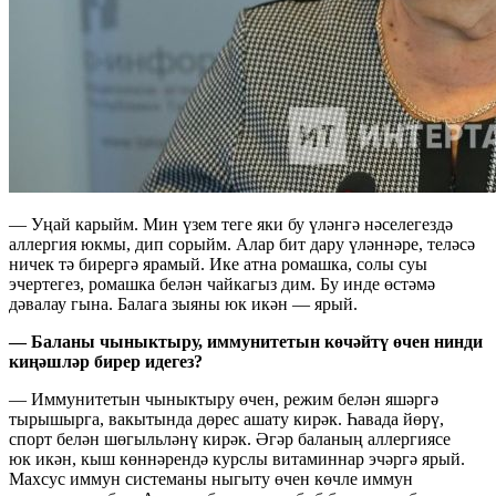
— Уңай карыйм. Мин үзем теге яки бу үләнгә нәселегездә
аллергия юкмы, дип сорыйм. Алар бит дару үләннәре, теләсә
ничек тә бирергә ярамый. Ике атна ромашка, солы суы
эчертегез, ромашка белән чайкагыз дим. Бу инде өстәмә
дәвалау гына. Балага зыяны юк икән — ярый.
— Баланы чыныктыру, иммунитетын көчәйтү өчен нинди
киңәшләр бирер идегез?
— Иммунитетын чыныктыру өчен, режим белән яшәргә
тырышырга, вакытында дөрес ашату кирәк. Һавада йөрү,
спорт белән шөгыльләнү кирәк. Әгәр баланың аллергиясе
юк икән, кыш көннәрендә курслы витаминнар эчәргә ярый.
Махсус иммун системаны ныгыту өчен көчле иммун