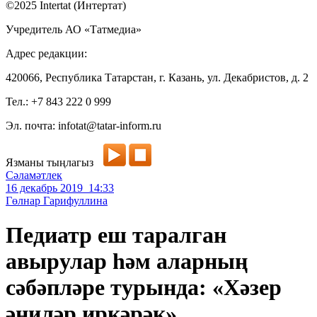
©2025 Intertat (Интертат)
Учредитель АО «Татмедиа»
Адрес редакции:
420066, Республика Татарстан, г. Казань, ул. Декабристов, д. 2
Тел.: +7 843 222 0 999
Эл. почта: infotat@tatar-inform.ru
Язманы тыңлагыз
Сәламәтлек
16 декабрь 2019 14:33
Гөлнар Гарифуллина
Педиатр еш таралган
авырулар һәм аларның
сәбәпләре турында: «Хәзер
әниләр иркәрәк»