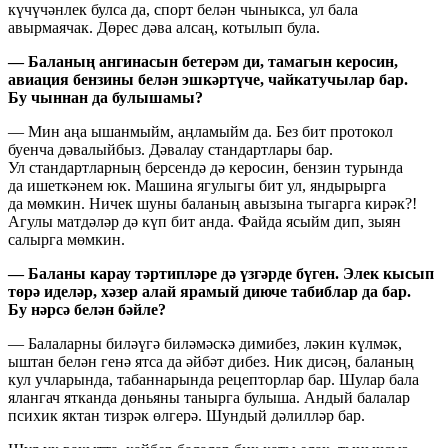
күчүчәнлек булса да, спорт белән чыныкса, ул бала
авырмаячак. Дөрес дәва алсаң, котылып була.
— Баланың ангинасын бетерәм ди, тамагын керосин,
авиация бензины белән эшкәртүче, чайкатучылар бар.
Бу чыннан да булышамы?
— Мин аңа ышанмыйм, аңламыйм да. Без бит протокол
буенча дәвалыйбыз. Дәвалау стандартлары бар.
Ул стандартларның берсендә дә керосин, бензин турында
да ишеткәнем юк. Машина ягулыгы бит ул, яндырырга
да мөмкин. Ничек шуны баланың авызына тыгарга кирәк?!
Агулы матдәләр дә күп бит анда. Файда ясыйм дип, зыян
салырга мөмкин.
— Баланы карау тәртипләре дә үзгәрде бүген. Элек кысып
төрә иделәр, хәзер алай ярамый диюче табиблар да бар.
Бу нәрсә белән бәйле?
— Балаларны биләүгә биләмәскә димибез, ләкин күлмәк,
ыштан белән генә ятса да әйбәт дибез. Ник дисәң, баланың
кул учларында, табаннарында рецепторлар бар. Шулар бала
ялангач ятканда дөньяны танырга булыша. Андый балалар
психик яктан тизрәк өлгерә. Шундый дәлилләр бар.