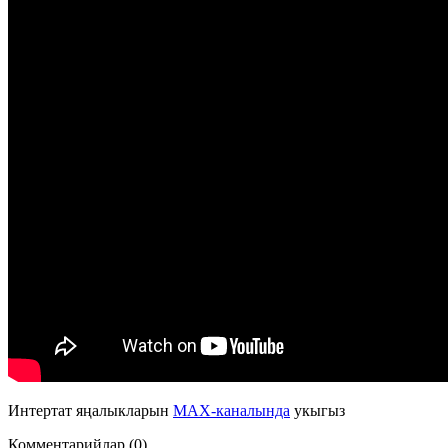
Интертат яңалыкларын
MAX-каналында
укыгыз
Комментарийлар (0)