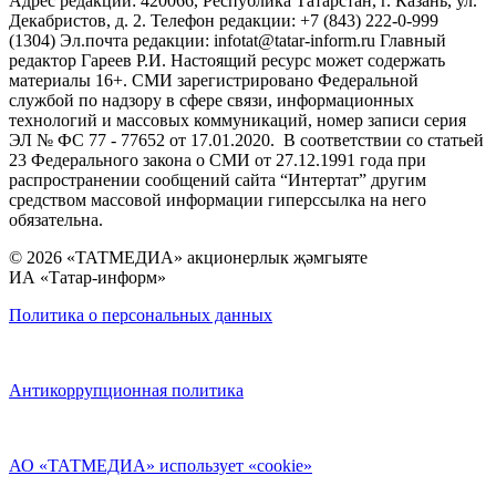
Адрес редакции: 420066, Республика Татарстан, г. Казань, ул.
Декабристов, д. 2. Телефон редакции: +7 (843) 222-0-999
(1304) Эл.почта редакции: infotat@tatar-inform.ru Главный
редактор Гареев Р.И. Настоящий ресурс может содержать
материалы 16+. СМИ зарегистрировано Федеральной
службой по надзору в сфере связи, информационных
технологий и массовых коммуникаций, номер записи серия
ЭЛ № ФС 77 - 77652 от 17.01.2020. В соответствии со статьей
23 Федерального закона о СМИ от 27.12.1991 года при
распространении сообщений сайта “Интертат” другим
средством массовой информации гиперссылка на него
обязательна.
© 2026 «ТАТМЕДИА» акционерлык җәмгыяте
ИА «Татар-информ»
Политика о персональных данных
Антикоррупционная политика
АО «ТАТМЕДИА» использует «cookie»