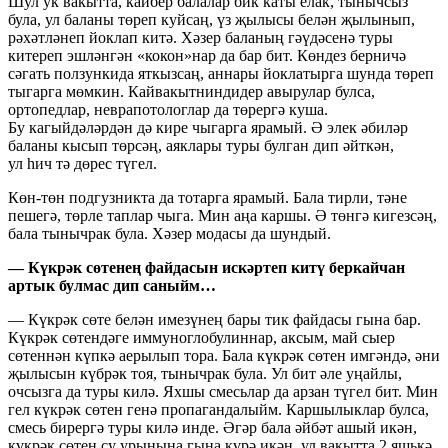
Шул ук вакытта, кайбер балалар бик каты елак, тынычсыз
була, ул баланы төреп куйсаң, үз җылысы белән җылынып,
рәхәтләнеп йоклап китә. Хәзер баланың гәүдәсенә туры
китереп эшләнгән «кокон»нар да бар бит. Көндез берничә
сәгать ползункида яткызсаң, аннары йоклатырга шунда төреп
тыгарга мөмкин. Кайвакытниндидер авырулар булса,
ортопедлар, неврапотологлар да төрергә куша.
Бу кагыйдәләрдән дә кире чыгарга ярамый. Ә элек әбиләр
баланы кысып төрсәң, аяклары туры булган дип әйткән,
ул һич тә дөрес түгел.
Көн-төн подгузникта да тотарга ярамый. Бала тирли, тәне
пешегә, төрле таплар чыга. Мин аңа каршы. Ә төнгә кигезсәң,
бала тынычрак була. Хәзер модасы да шундый.
— Күкрәк сөтенең файдасын искәртеп китү беркайчан
артык булмас дип саныйм…
— Күкрәк сөте белән имезүнең бары тик файдасы гына бар.
Күкрәк сөтендәге иммуноглобулиннар, аксым, май сыер
сөтеннән күпкә аерылып тора. Бала күкрәк сөтен имгәндә, әни
җылысын күбрәк тоя, тынычрак була. Ул бит әле уңайлы,
очсызга да туры килә. Яхшы смесьлар да арзан түгел бит. Мин
гел күкрәк сөтен генә пропагандалыйм. Каршылыклар булса,
смесь бирергә туры килә инде. Әгәр бала әйбәт ашый икән,
күкрәк сөтен су урынына гына күрә икән, ул вакытта 2 яшькә