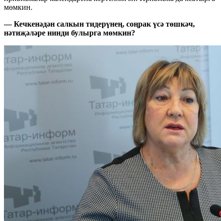
мөмкин.
— Кечкенәдән салкын тидерүнең, соңрак үсә төшкәч,
нәтиҗәләре нинди булырга мөмкин?