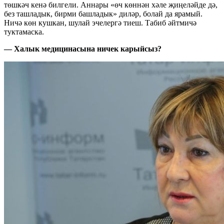
төшкәч кенә билгели. Аннары «өч көннән хәле җиңеләйде дә,
без ташладык, бирми башладык» диләр, болай да ярамый.
Ничә көн кушкан, шулай эчелергә тиеш. Табиб әйтмичә
туктамаска.
— Халык медицинасына ничек карыйсыз?