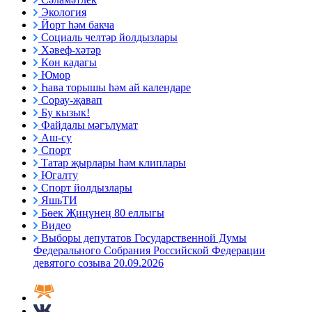
Экология
Йорт һәм бакча
Социаль челтәр йолдызлары
Хәвеф-хәтәр
Көн кадагы
Юмор
Һава торышы һәм ай календаре
Сорау-җавап
Бу кызык!
Файдалы мәгълүмат
Аш-су
Спорт
Татар җырлары һәм клиплары
Югалту
Спорт йолдызлары
ЯшьТИ
Бөек Җиңүнең 80 еллыгы
Видео
Выборы депутатов Государственной Думы
Федерального Собрания Российской Федерации
девятого созыва 20.09.2026