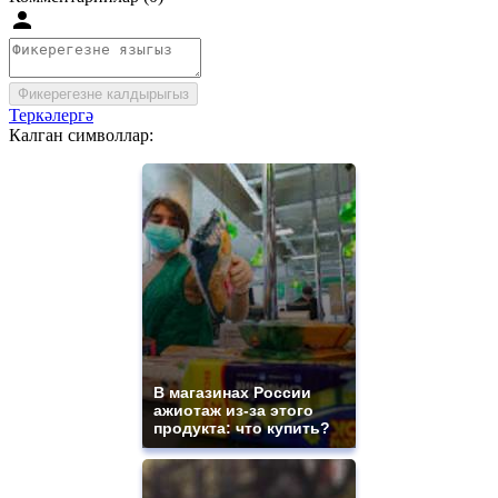
Фикерегезне калдырыгыз
Теркәлергә
Калган символлар:
В магазинах России
ажиотаж из-за этого
продукта: что купить?