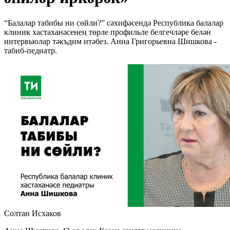
“Балалар табибы ни сөйли?” сәхифәсендә Республика балалар
клиник хастаханәсенең төрле профильле белгечләре белән
интервьюлар тәкъдим итәбез. Анна Григорьевна Шишкова -
табиб-педиатр.
Солтан Исхаков