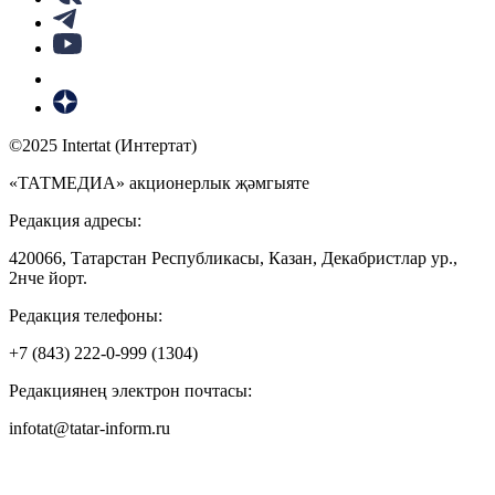
©2025 Intertat (Интертат)
«ТАТМЕДИА» акционерлык җәмгыяте
Редакция адресы:
420066, Татарстан Республикасы, Казан, Декабристлар ур.,
2нче йорт.
Редакция телефоны:
+7 (843) 222-0-999 (1304)
Редакциянең электрон почтасы:
infotat@tatar-inform.ru