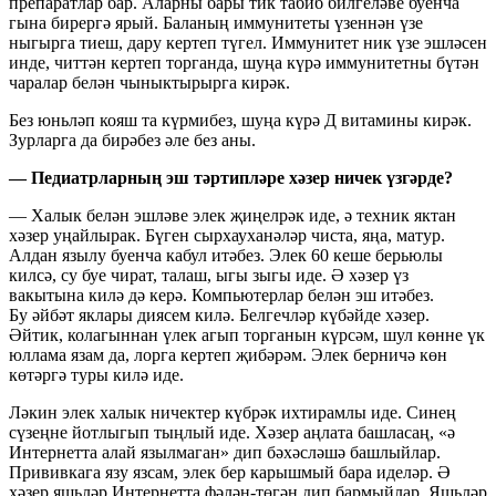
препаратлар бар. Аларны бары тик табиб билгеләве буенча
гына бирергә ярый. Баланың иммунитеты үзеннән үзе
ныгырга тиеш, дару кертеп түгел. Иммунитет ник үзе эшләсен
инде, читтән кертеп торганда, шуңа күрә иммунитетны бүтән
чаралар белән чыныктырырга кирәк.
Без юньләп кояш та күрмибез, шуңа күрә Д витамины кирәк.
Зурларга да бирәбез әле без аны.
— Педиатрларның эш тәртипләре хәзер ничек үзгәрде?
— Халык белән эшләве элек җиңелрәк иде, ә техник яктан
хәзер уңайлырак. Бүген сырхауханәләр чиста, яңа, матур.
Алдан язылу буенча кабул итәбез. Элек 60 кеше берьюлы
килсә, су буе чират, талаш, ыгы зыгы иде. Ә хәзер үз
вакытына килә дә керә. Компьютерлар белән эш итәбез.
Бу әйбәт яклары диясем килә. Белгечләр күбәйде хәзер.
Әйтик, колагыннан үлек агып торганын күрсәм, шул көнне үк
юллама язам да, лорга кертеп җибәрәм. Элек берничә көн
көтәргә туры килә иде.
Ләкин элек халык ничектер күбрәк ихтирамлы иде. Синең
сүзеңне йотлыгып тыңлый иде. Хәзер аңлата башласаң, «ә
Интернетта алай язылмаган» дип бәхәсләшә башлыйлар.
Прививкага язу язсам, элек бер карышмый бара иделәр. Ә
хәзер яшьләр Интернетта фәлән-төгән дип бармыйлар. Яшьләр