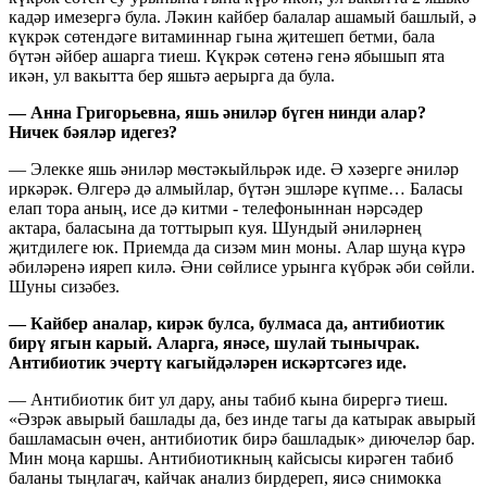
кадәр имезергә була. Ләкин кайбер балалар ашамый башлый, ә
күкрәк сөтендәге витаминнар гына җитешеп бетми, бала
бүтән әйбер ашарга тиеш. Күкрәк сөтенә генә ябышып ята
икән, ул вакытта бер яшьтә аерырга да була.
— Анна Григорьевна, яшь әниләр бүген нинди алар?
Ничек бәяләр идегез?
— Элекке яшь әниләр мөстәкыйльрәк иде. Ә хәзерге әниләр
иркәрәк. Өлгерә дә алмыйлар, бүтән эшләре күпме… Баласы
елап тора аның, исе дә китми - телефоныннан нәрсәдер
актара, баласына да тоттырып куя. Шундый әниләрнең
җитдилеге юк. Приемда да сизәм мин моны. Алар шуңа күрә
әбиләренә ияреп килә. Әни сөйлисе урынга күбрәк әби сөйли.
Шуны сизәбез.
— Кайбер аналар, кирәк булса, булмаса да, антибиотик
бирү ягын карый. Аларга, янәсе, шулай тынычрак.
Антибиотик эчертү кагыйдәләрен искәртсәгез иде.
— Антибиотик бит ул дару, аны табиб кына бирергә тиеш.
«Әзрәк авырый башлады да, без инде тагы да катырак авырый
башламасын өчен, антибиотик бирә башладык» диючеләр бар.
Мин моңа каршы. Антибиотикның кайсысы кирәген табиб
баланы тыңлагач, кайчак анализ бирдереп, яисә снимокка