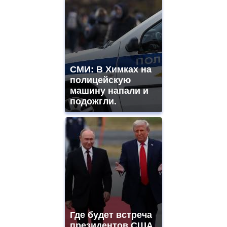
СМИ: В Химках на
полицейскую
машину напали и
подожгли.
Где будет встреча
президентов США