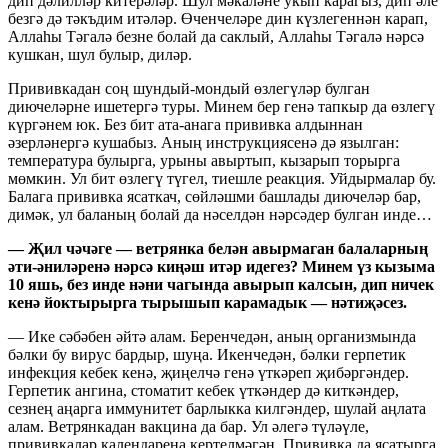
дип дәлилләр китерәләр. Шул мәкаләне укып карагыз, дип әле
безгә дә тәкъдим итәләр. Өченчеләре дин күзлегеннән карап,
Аллаһы Тәгалә безне болай да саклый, Аллаһы Тәгалә нәрсә
кушкан, шул булыр, диләр.
Прививкадан соң шундый-мондый өзлегүләр булган
диючеләрне ишетергә туры. Минем бер генә тапкыр да өзлегү
күргәнем юк. Без бит ата-анага прививка алдыннан
әзерләнергә кушабыз. Аның инструкциясенә дә язылган:
температура булырга, урыны авыртып, кызарып торырга
мөмкин. Ул бит өзлегү түгел, тиешле реакция. Уйдырмалар бу.
Балага прививка ясаткач, сөйләшми башлады диючеләр бар,
димәк, ул баланың болай да нәселдән нәрсәдер булган инде…
— Җил чәчәге — ветрянка белән авырмаган балаларның
әти-әниләренә нәрсә киңәш итәр идегез? Минем үз кызыма
10 яшь, без инде нәни чагында авырып калсын, дип ничек
кенә йоктырырга тырышып карамадык — нәтиҗәсез.
— Ике сәбәбен әйтә алам. Беренчедән, аның организмында
бәлки бу вирус бардыр, шуңа. Икенчедән, бәлки герпетик
инфекция кебек кенә, җиңелчә генә үткәреп җибәргәндер.
Герпетик ангина, стоматит кебек үткәндер дә киткәндер,
сезнең аңарга иммунитет барлыкка килгәндер, шулай аңлата
алам. Ветрянкадан вакцина да бар. Ул әлегә түләүле,
прививкалар календарена кертелмәгән. Прививка да ясатырга