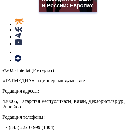
и России: Европа?
©2025 Intertat (Интертат)
«ТАТМЕДИА» акционерлык җәмгыяте
Редакция адресы:
420066, Татарстан Республикасы, Казан, Декабристлар ур.,
2нче йорт.
Редакция телефоны:
+7 (843) 222-0-999 (1304)