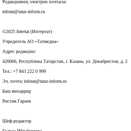
Редакциянең электрон почтасы:
infotat@tatar-inform.ru
©2025 Intertat (Интертат)
Учредитель АО «Татмедиа»
Адрес редакции:
420066, Республика Татарстан, г. Казань, ул. Декабристов, д. 2
Тел.: +7 843 222 0 999
Эл. почта: infotat@tatar-inform.ru
Баш мөхәррир
Рөстәм Гәрәев
Шеф-редактор
Гөлүзә Ибраһимова