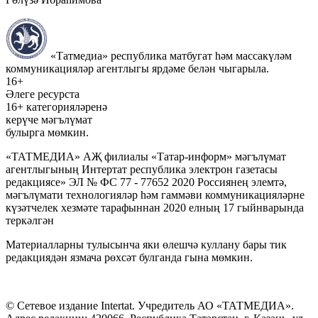
«Татмедиа» республика матбугат һәм массакүләм
коммуникацияләр агентлыгы ярдәме белән чыгарыла.
16+
Әлеге ресурста
16+ категорияләренә
керүче мәгълүмат
булырга мөмкин.
«ТАТМЕДИА» АҖ филиалы «Татар-информ» мәгълүмат
агентлыгының Интертат республика электрон газетасы
редакциясе» ЭЛ № ФС 77 - 77652 2020 Россиянең элемтә,
мәгълүмати технологияләр һәм гаммәви коммуникацияләрне
күзәтчелек хезмәте тарафыннан 2020 елның 17 гыйнварында
теркәлгән
Материалларны тулысынча яки өлешчә куллану бары тик
редакциядән язмача рөхсәт булганда гына мөмкин.
© Сетевое издание Intertat. Учредитель АО «ТАТМЕДИА».