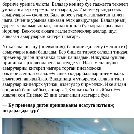
беренче урынга чыкты. Балалар көннәр буе гаджетта текәлеп
уйнаганга күз күремнәре начарайды. Икенче урында сөяк
авырулары — сколиоз. Бала дөрес утырмаганлыктан килеп
чыга. Өченче урында ашказан-эчәк авырулары. Балаларның
дөрес тукланмавыннан, чөнки көннәр буе коры-сары ашап
йөриләр. Вак-төяк акчага газлы эчемлекләр алалар, шул
ашказан авыруларын китереп чыгара.
Үпкә ялкынсыну (пневмония), баш мие җилсенү (менингит)
авырулары кими башлады. Бер биш ел тирәсе салкын тиюдән
превенар дигән прививка ясый башладык. Илкүләм бушлай
прививкалар календарена кертелде ул. Нәкъ менә шушы
авыруларны китереп чыгара торган пневмококк
бактериясеннән ясала. Өч яшькә кадәр балалар пневмококк
эләктереп авырыйлар. Вакцинация үткәрелсә, салкын тиеп
авырулар җиңелрәк үтәчәк, өзлегүләр бирмәячәк. Ике айдан
соң ясый башлыйбыз, аннары 1,3 яшьтә кабатлыйбыз. Өч
яшьтән соң Пневмо 23 дип аталганын ясатырга була.
— Бу превенар дигән прививканы ясатуга ихтыяҗ
ни дәрәҗәдә зур?