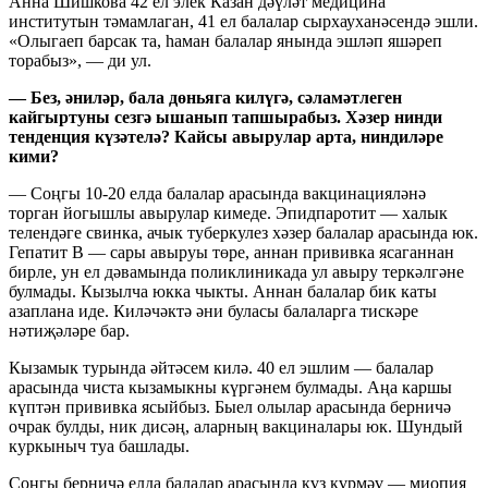
Анна Шишкова 42 ел элек
Казан дәүләт медицина
институтын тәмамлаган, 41 ел балалар сырхауханәсендә эшли.
«Олыгаеп барсак та, һаман балалар янында эшләп яшәреп
торабыз», — ди ул.
— Без, әниләр, бала дөньяга килүгә, сәламәтлеген
кайгыртуны сезгә ышанып тапшырабыз. Хәзер нинди
тенденция күзәтелә? Кайсы авырулар арта, ниндиләре
кими?
— Соңгы 10-20 елда балалар арасында вакцинацияләнә
торган йогышлы авырулар кимеде. Эпидпаротит — халык
телендәге свинка, ачык туберкулез хәзер балалар арасында юк.
Гепатит В — сары авыруы төре, аннан прививка ясаганнан
бирле, ун ел дәвамында поликлиникада ул авыру теркәлгәне
булмады. Кызылча юкка чыкты. Аннан балалар бик каты
азаплана иде. Киләчәктә әни буласы балаларга тискәре
нәтиҗәләре бар.
Кызамык турында әйтәсем килә. 40 ел эшлим — балалар
арасында чиста кызамыкны күргәнем булмады. Аңа каршы
күптән прививка ясыйбыз. Быел олылар арасында берничә
очрак булды, ник дисәң, аларның вакциналары юк. Шундый
куркыныч туа башлады.
Соңгы берничә елда балалар арасында күз күрмәү — миопия