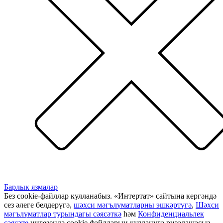
Барлык язмалар
Без cookie-файллар кулланабыз. «Интертат» сайтына кергәндә
сез әлеге белдерүгә,
шәхси мәгълүматларны эшкәртүгә
,
Шәхси
мәгълүматлар турындагы сәясәткә
һәм
Конфиденциальлек
сәясәте
нигезендә cookie файлларын куллануга ризалашасыз