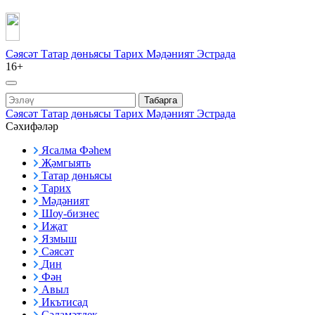
Сәясәт
Татар дөньясы
Тарих
Мәдәният
Эстрада
16+
Табарга
Сәясәт
Татар дөньясы
Тарих
Мәдәният
Эстрада
Сәхифәләр
Ясалма Фәһем
Җәмгыять
Татар дөньясы
Тарих
Мәдәният
Шоу-бизнес
Иҗат
Язмыш
Сәясәт
Дин
Фән
Авыл
Икътисад
Сәламәтлек