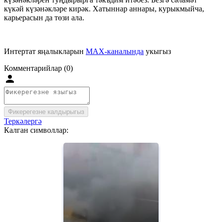
күкәй күзәнәкләре кирәк. Хатыннар аннары, курыкмыйча,
карьерасын да төзи ала.
Интертат яңалыкларын
MAX-каналында
укыгыз
Комментарийлар (0)
Фикерегезне калдырыгыз
Теркәлергә
Калган символлар: