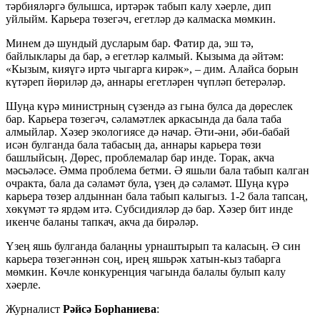
тәрбияләргә булышса, иртәрәк табып калу хәерле, дип
уйлыйм. Карьера төзегәч, егетләр дә калмаска мөмкин.
Минем дә шундый дусларым бар. Фатир да, эш тә,
байлыклары да бар, ә егетләр калмый. Кызыма да әйтәм:
«Кызым, кияүгә иртә чыгарга кирәк», – дим. Алайса борын
күтәреп йөриләр дә, аннары егетләрен чүпләп бетерәләр.
Шуңа күрә министрның сүзендә аз гына булса да дөреслек
бар. Карьера төзегәч, сәламәтлек аркасында да бала таба
алмыйлар. Хәзер экологиясе дә начар. Әти-әни, әби-бабай
исән булганда бала табасың да, аннары карьера төзи
башлыйсың. Дөрес, проблемалар бар инде. Торак, акча
мәсьәләсе. Әмма проблема бетми. Ә яшьли бала табып калган
очракта, бала да сәламәт була, үзең дә сәламәт. Шуңа күрә
карьера төзер алдыннан бала табып калыгыз. 1-2 бала тапсаң,
хөкүмәт тә ярдәм итә. Субсидияләр дә бар. Хәзер бит инде
икенче баланы тапкач, акча да бирәләр.
Үзең яшь булганда балаңны урнаштырып та каласың. Ә син
карьера төзегәннән соң, ирең яшьрәк хатын-кыз табарга
мөмкин. Көчле конкуренция чагында балалы булып калу
хәерле.
Журналист
Рәйсә Борһаниева
: