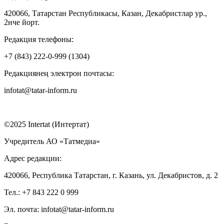
420066, Татарстан Республикасы, Казан, Декабристлар ур.,
2нче йорт.
Редакция телефоны:
+7 (843) 222-0-999 (1304)
Редакциянең электрон почтасы:
infotat@tatar-inform.ru
©2025 Intertat (Интертат)
Учредитель АО «Татмедиа»
Адрес редакции:
420066, Республика Татарстан, г. Казань, ул. Декабристов, д. 2
Тел.: +7 843 222 0 999
Эл. почта: infotat@tatar-inform.ru