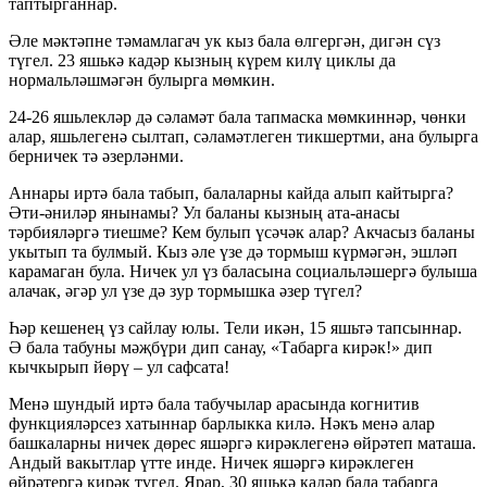
таптырганнар.
Әле мәктәпне тәмамлагач ук кыз бала өлгергән, дигән сүз
түгел. 23 яшькә кадәр кызның күрем килү циклы да
нормальләшмәгән булырга мөмкин.
24-26 яшьлекләр дә сәламәт бала тапмаска мөмкиннәр, чөнки
алар, яшьлегенә сылтап, сәламәтлеген тикшертми, ана булырга
берничек тә әзерләнми.
Аннары иртә бала табып, балаларны кайда алып кайтырга?
Әти-әниләр янынамы? Ул баланы кызның ата-анасы
тәрбияләргә тиешме? Кем булып үсәчәк алар? Акчасыз баланы
укытып та булмый. Кыз әле үзе дә тормыш күрмәгән, эшләп
карамаган була. Ничек ул үз баласына социальләшергә булыша
алачак, әгәр ул үзе дә зур тормышка әзер түгел?
Һәр кешенең үз сайлау юлы. Тели икән, 15 яшьтә тапсыннар.
Ә бала табуны мәҗбүри дип санау, «Табарга кирәк!» дип
кычкырып йөрү – ул сафсата!
Менә шундый иртә бала табучылар арасында когнитив
функцияләрсез хатыннар барлыкка килә. Нәкъ менә алар
башкаларны ничек дөрес яшәргә кирәклегенә өйрәтеп маташа.
Андый вакытлар үтте инде. Ничек яшәргә кирәклеген
өйрәтергә кирәк түгел. Ярар, 30 яшькә кадәр бала табарга