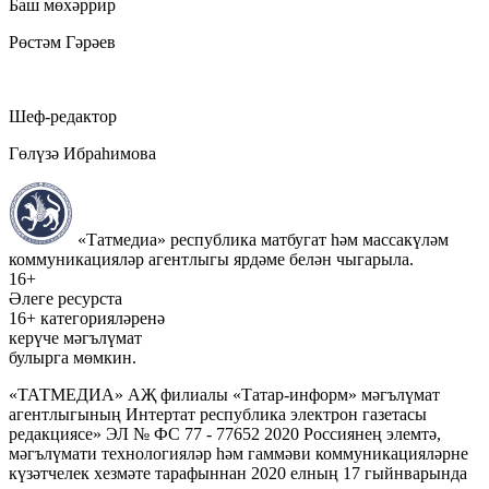
Баш мөхәррир
Рөстәм Гәрәев
Шеф-редактор
Гөлүзә Ибраһимова
«Татмедиа» республика матбугат һәм массакүләм
коммуникацияләр агентлыгы ярдәме белән чыгарыла.
16+
Әлеге ресурста
16+ категорияләренә
керүче мәгълүмат
булырга мөмкин.
«ТАТМЕДИА» АҖ филиалы «Татар-информ» мәгълүмат
агентлыгының Интертат республика электрон газетасы
редакциясе» ЭЛ № ФС 77 - 77652 2020 Россиянең элемтә,
мәгълүмати технологияләр һәм гаммәви коммуникацияләрне
күзәтчелек хезмәте тарафыннан 2020 елның 17 гыйнварында