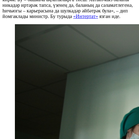
никадәр иртәрәк тапса, үзенең дә, баланың да сәламәтлегенә,
һичьюгы – карьерасына да шулкадәр әйбәтрәк була», – дип
йомгаклады министр. Бу турыда
«Интертат»
язган иде.