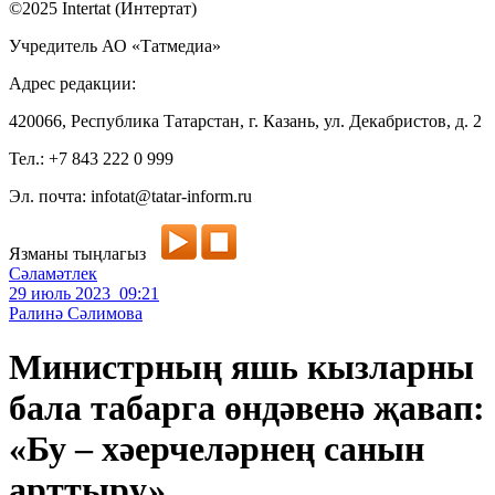
©2025 Intertat (Интертат)
Учредитель АО «Татмедиа»
Адрес редакции:
420066, Республика Татарстан, г. Казань, ул. Декабристов, д. 2
Тел.: +7 843 222 0 999
Эл. почта: infotat@tatar-inform.ru
Язманы тыңлагыз
Сәламәтлек
29 июль 2023 09:21
Ралинә Сәлимова
Министрның яшь кызларны
бала табарга өндәвенә җавап:
«Бу – хәерчеләрнең санын
арттыру»