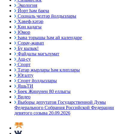
Экология
Йорт һәм бакча
Социаль челтәр йолдызлары
Хәвеф-хәтәр
Көн кадагы
Юмор
Һава торышы һәм ай календаре
Сорау-җавап
Бу кызык!
Файдалы мәгълүмат
Аш-су
Спорт
Татар җырлары һәм клиплары
Югалту
Спорт йолдызлары
ЯшьТИ
Бөек Җиңүнең 80 еллыгы
Видео
Выборы депутатов Государственной Думы
Федерального Собрания Российской Федерации
девятого созыва 20.09.2026