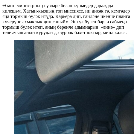
Ә мин министрның сүзләре белән күпмедер дәрәҗәдә
килешәм. Хатын-кызның төп миссиясе, ни дисәк тә, кемгәдер
яңа тормыш бүләк итүдә. Карьера дип, гаиләне икенче планга
күчерүне ахмаклык дип саныйм. Эш ул бүген бар, ә сабыеңа
тормыш бүләк итеп, аның беренче адымнарын, «әннә» дип
теле ачылганын күрүдән дә зуррак бәхет юктыр, миңа калса.