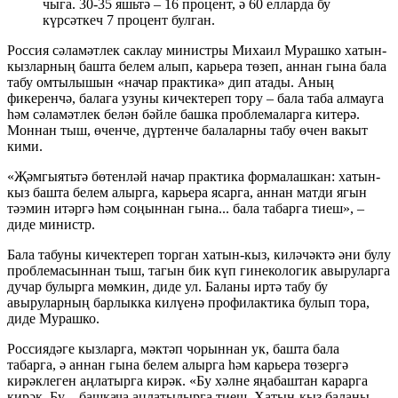
чыга. 30-35 яшьтә – 16 процент, ә 60 елларда бу
күрсәткеч 7 процент булган.
Россия сәламәтлек саклау министры Михаил Мурашко хатын-
кызларның башта белем алып, карьера төзеп, аннан гына бала
табу омтылышын «начар практика» дип атады. Аның
фикеренчә, балага узуны кичектереп тору – бала таба алмауга
һәм сәламәтлек белән бәйле башка проблемаларга китерә.
Моннан тыш, өченче, дүртенче балаларны табу өчен вакыт
кими.
«Җәмгыятьтә бөтенләй начар практика формалашкан: хатын-
кыз башта белем алырга, карьера ясарга, аннан матди ягын
тәэмин итәргә һәм соңыннан гына... бала табарга тиеш», –
диде министр.
Бала табуны кичектереп торган хатын-кыз, киләчәктә әни булу
проблемасыннан тыш, тагын бик күп гинекологик авыруларга
дучар булырга мөмкин, диде ул. Баланы иртә табу бу
авыруларның барлыкка килүенә профилактика булып тора,
диде Мурашко.
Россиядәге кызларга, мәктәп чорыннан ук, башта бала
табарга, ә аннан гына белем алырга һәм карьера төзергә
кирәклеген аңлатырга кирәк. «Бу хәлне яңабаштан карарга
кирәк. Бу – башкача аңлатылырга тиеш. Хатын-кыз баланы