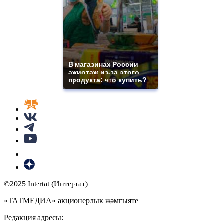
В магазинах России
ажиотаж из-за этого
продукта: что купить?
©2025 Intertat (Интертат)
«ТАТМЕДИА» акционерлык җәмгыяте
Редакция адресы: