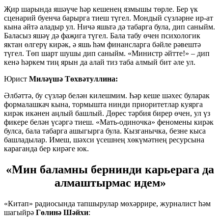
Җир шарында яшәүче һәр кешенең язмышы төрле. Бер үк
сценарий буенча барырга тиеш түгел. Мондый сүзләрне ир-ат
кына әйтә аладыр ул. Ничә яшьтә дә табарга була, дип саныйм.
Баласыз яшәү дә фаҗига түгел. Бала табу өчен психологик
яктан өлгерү кирәк, ә яшь һәм финансларга бәйле рәвештә
түгел. Төп шарт шушы дип саныйм. «Министр әйтте!» – дип
кенә һәркем тиң ярын да алай тиз таба алмый бит әле ул.
Юрист
Миләүшә Төхвәтуллина:
Әлбәттә, бу сүзләр белән килешмим. Һәр кеше шәхес буларак
формалашкач кына, тормышта нинди приоритетлар куярга
кирәк икәнен аңлый башлый. Дөрес тәрбия бирер өчен, ул үз
фикере белән үсәргә тиеш. «Мать-одиночка» феномены кирәк
булса, бала табарга ашыгырга була. Кызганычка, безне кыса
башладылар. Имеш, шәхси үсешнең хөкүмәтнең ресурсына
караганда бер кирәге юк.
«Мин баламны бернинди карьерага да
алмаштырмас идем»
«Китап» радиосында тапшырулар мөхәррире, журналист һәм
шагыйрә
Гөлинә Шәйхи
: