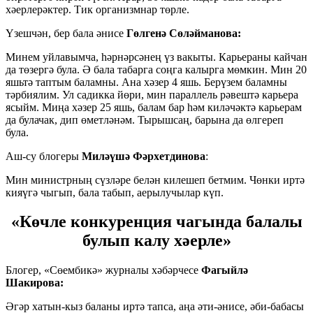
хәерлерәктер. Тик организмнар төрле.
Үзешчән, бер бала әнисе
Гөлгенә Сөләйманова:
Минем уйлавымча, һәрнәрсәнең үз вакыты. Карьераны кайчан
да төзергә була. Ә бала табарга соңга калырга мөмкин. Мин 20
яшьтә таптым баламны. Ана хәзер 4 яшь. Берүзем баламны
тәрбиялим. Ул садикка йөри, мин параллель рәвештә карьера
ясыйм. Миңа хәзер 25 яшь, балам бар һәм киләчәктә карьерам
да булачак, дип өметләнәм. Тырышсаң, барына да өлгереп
була.
Аш-су блогеры
Миләүшә Фәрхетдинова
:
Мин министрның сүзләре белән килешеп бетмим. Чөнки иртә
кияүгә чыгып, бала табып, аерылучылар күп.
«Көчле конкуренция чагында балалы
булып калу хәерле»
Блогер, «Сөембикә» журналы хәбәрчесе
Фагыйлә
Шакирова:
Әгәр хатын-кыз баланы иртә тапса, аңа әти-әнисе, әби-бабасы