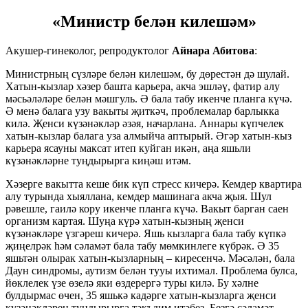
«Министр белән килешәм»
Акушер-гинеколог, репродуктолог
Айнара Абитова
:
Министрның сүзләре белән килешәм, бу дөрестән дә шулай.
Хатын-кызлар хәзер башта карьера, акча эшләү, фатир алу
мәсьәләләре белән мәшгуль. Ә бала табу икенче планга күчә.
Ә менә балага узу вакыты җиткәч, проблемалар барлыкка
килә. Җенси күзәнәкләр әзәя, начарлана. Аннары күпчелек
хатын-кызлар балага уза алмыйча аптырый. Әгәр хатын-кыз
карьера ясауны максат итеп куйган икән, аңа яшьли
күзәнәкләрне туңдырырга киңәш итәм.
Хәзерге вакытта кеше бик күп стресс кичерә. Кемдер квартира
алу турында хыяллана, кемдер машинага акча җыя. Шул
рәвешле, гаилә кору икенче планга күчә. Вакыт барган саен
организм картая. Шуңа күрә хатын-кызның җенси
күзәнәкләре үзгәреш кичерә. Яшь кызларга бала табу күпкә
җиңелрәк һәм сәламәт бала табу мөмкинлеге күбрәк. Ә 35
яшьтән олырак хатын-кызларның – киресенчә. Мәсәлән, бала
Даун синдромы, аутизм белән тууы ихтимал. Проблема булса,
йөклелек үзе өзелә яки өздерергә туры килә. Бу хәлне
булдырмас өчен, 35 яшькә кадәрге хатын-кызларга җенси
күзәнәкләрен туңдырырга тәкъдим итәбез. Безгә сәламәт