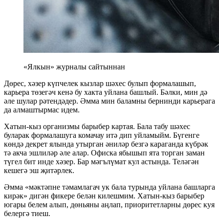
«Ялкын» журналы сайтыннан
Дөрес, хәзер күпчелек кызлар шәхес булып формалашып,
карьера төзегәч кенә бу хакта уйлана башлый. Бәлки, мин дә
әле шулар рәтендәдер. Әмма мин баламны бернинди карьерага
да алмаштырмас идем.
Хатын-кыз организмы барыбер картая. Бала табу шәхес
буларак формалашуга комачау итә дип уйламыйм. Бүгенге
көндә декрет ялында утырган әниләр безгә караганда күбрәк
тә акча эшлиләр әле алар. Офиска ябышып ята торган заман
түгел бит инде хәзер. Бар мәгълүмат кул астында. Теләгән
кешегә эш җитәрлек.
Әмма «мәктәпне тәмамлагач ук бала турында уйлана башларга
кирәк» дигән фикере белән килешмим. Хатын-кыз барыбер
югары белем алып, дөньяны аңлап, приоритетларны дөрес куя
белергә тиеш.