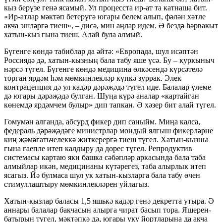
кыз берүзе генә ясамый. Ул процесста ир-ат та катнаша бит.
«Ир-атлар мәктәп бетерүгә югары белем алып, фәлән хәтле
акча эшләргә тиеш», – дисә, мин аңлар идем. Ә бездә һәрвакыт
хатын-кыз гына тиеш. Алай була алмый.
Бүгенге көндә табиблар да әйтә: «Европада, шул исәптән
Россиядә дә, хатын-кызның бала табу яше үсә. Бу – куркыныч
нәрсә түгел. Бүгенге көндә медицина өлкәсендә күрсәтелә
торган ярдәм һәм мөмкинлекләр күпкә зуррак. Элек
контрацепция дә ул кадәр дәрәҗәдә түгел иде. Балалар үлеме
дә югары дәрәҗәдә булган. Шуңа күрә аналар «картайган
көнемдә ярдәмчем булыр» дип тапкан. Ә хәзер бит алай түгел.
Гомумән алганда, абсурд фикер дип саныйм. Миңа калса,
федераль дәрәҗәдәге министрлар мондый ялгыш фикерләрне
киң җәмәгатьчелеккә җиткерергә тиеш түгел. Хатын-кызны
гына гаепле итеп калдыру да дөрес түгел. Репродуктив
системасы картаю яки башка сәбәпләр аркасында бала таба
алмыйлар икән, медицинаны күтәрегез, таба алырлык итеп
ясагыз. Йә булмаса шул ук хатын-кызларга бала табу өчен
стимуллаштыру мөмкинлекләрен уйлагыз.
Хатын-кызлар баласы 1,5 яшькә кадәр генә декретта утыра. Ә
аннары балалар бакчасын алырга чират басып тора. Яшерен-
батырын түгел, мәктәпкә дә, югары уку йортларына да акча