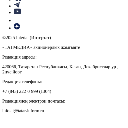
©2025 Intertat (Интертат)
«ТАТМЕДИА» акционерлык җәмгыяте
Редакция адресы:
420066, Татарстан Республикасы, Казан, Декабристлар ур.,
2нче йорт.
Редакция телефоны:
+7 (843) 222-0-999 (1304)
Редакциянең электрон почтасы:
infotat@tatar-inform.ru