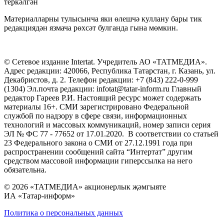
теркәлгән
Материалларны тулысынча яки өлешчә куллану бары тик
редакциядән язмача рөхсәт булганда гына мөмкин.
© Сетевое издание Intertat. Учредитель АО «ТАТМЕДИА».
Адрес редакции: 420066, Республика Татарстан, г. Казань, ул.
Декабристов, д. 2. Телефон редакции: +7 (843) 222-0-999
(1304) Эл.почта редакции: infotat@tatar-inform.ru Главный
редактор Гареев Р.И. Настоящий ресурс может содержать
материалы 16+. СМИ зарегистрировано Федеральной
службой по надзору в сфере связи, информационных
технологий и массовых коммуникаций, номер записи серия
ЭЛ № ФС 77 - 77652 от 17.01.2020. В соответствии со статьей
23 Федерального закона о СМИ от 27.12.1991 года при
распространении сообщений сайта “Интертат” другим
средством массовой информации гиперссылка на него
обязательна.
© 2026 «ТАТМЕДИА» акционерлык җәмгыяте
ИА «Татар-информ»
Политика о персональных данных