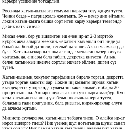
карьера үсешендә тоткарлый.
Россиядә хатын-кызларга гомумән карьера төзү җиңел түгел.
Чөнки бездә – патриархаль җәмгыять. Бу – начар дип әйтмим,
ләкин хатын-кызга башка сорт итеп карау карьера төзегәндә
дә бик каты сизелә.
Мисал өчен, бер үк эшләнгән эш өчен ир-ат 2-3 мәртәбә
күбрәк акча алырга мөмкин. Ә хатын-кыз эшли бит инде ул
болай да. Болай да эшли, тегеләй дә эшли. Акча түләмәсәң дә
була. Хатын-кызларны эшкә алганда: менә син хәзер кияүгә
чыгасың да, аннары бала табып, декретка китәсең. Аның
белән хатын-кыз икенче сортлы эшчегә әйләнә, дигән сүз
түгел.
Хатын-кызның хөкүмәт тарафыннан бирелә торган, декретта
утыра торган вакыты бар. Ләкин иң кызыгы шунда: хатын-
кыз декретта утырганда тулаем эш хакы алмый, нибары 20
процентын ала. Аннары шул аз акчага утырырга мәҗбүр. Күп
кенә хатын-кызларның үзе белән шөгыльләнергә түгел,
баласына гади подгузник, бала ризыгы, кирәк-яраклар алуга
да акчасы җитми.
Министр сүзләренчә, хатын-кыз табарга тиеш. Ә алайса ир-ат
нәрсә эшләргә тиеш? Ник үзенең шул нотыгында шуны санап
үтми соң ул? Ник һаман хатын-кыз тиеш? Баланы бит хатын-