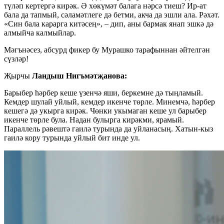
түләп кертергә кирәк. Ә хөкүмәт балага нәрсә тиеш? Ир-ат
бала да тапмый, сәламәтлеге дә бетми, акча да эшли ала. Рәхәт.
«Син бала карарга китәсең», – дип, аны бармак янап эшкә дә
алмыйча калмыйлар.
Мәгънәсез, абсурд фикер бу Мурашко тарафыннан әйтелгән
сүзләр!
Җырчы
Ландыш Нигъмәтҗанова:
Барыбер һәрбер кеше үзенчә яши, беркемне дә тыңламый.
Кемдер шулай уйлый, кемдер икенче төрле. Минемчә, һәрбер
кешегә дә укырга кирәк. Чөнки укымаган кеше ул барыбер
икенче төрле була. Надан булырга кирәкми, ярамый.
Параллель рәвештә гаилә турында да уйланасың. Хатын-кыз
гаилә кору турында уйлый бит инде ул.