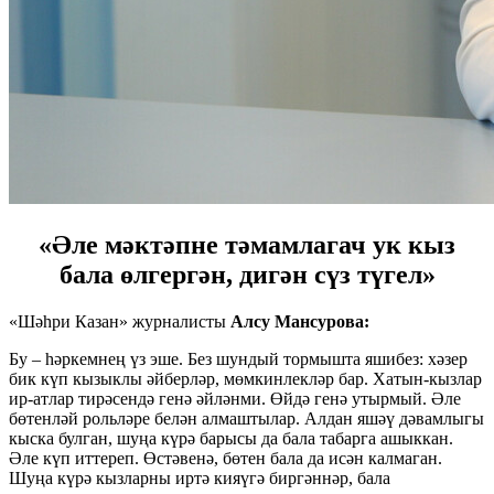
«Әле мәктәпне тәмамлагач ук кыз
бала өлгергән, дигән сүз түгел»
«Шәһри Казан» журналисты
Алсу Мансурова:
Бу – һәркемнең үз эше. Без шундый тормышта яшибез: хәзер
бик күп кызыклы әйберләр, мөмкинлекләр бар. Хатын-кызлар
ир-атлар тирәсендә генә әйләнми. Өйдә генә утырмый. Әле
бөтенләй рольләре белән алмаштылар. Алдан яшәү дәвамлыгы
кыска булган, шуңа күрә барысы да бала табарга ашыккан.
Әле күп иттереп. Өстәвенә, бөтен бала да исән калмаган.
Шуңа күрә кызларны иртә кияүгә биргәннәр, бала