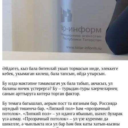
Әйдәгез, кыз бала бөтенләй укып тормасын инде, элеккеге
кебек, укымаган килеш, бала тапсын, өйдә утырсын.
Бу илдә мәктәпне тәмамлагач ук бала табып, акчасыз, ул
баланы ничек үстерергә? Бу – турыдан-туры хәерчеләрнең
санын арттыруга китерә торган фактор.
Бу темага багышлап, аерым пост та язганым бар. Россиядә
шундый төшенчә бар. «Липкий пол» һәм «прозрачный
потолок». «Липкий пол» – ул идәнгә ябышып, шәхес буларак
үсә алмау. «Прозрачный потолок» – ул үзе күренми дә
шикелле, ә чынлыкта исә ул бар һәм бик каты хатын-кызны