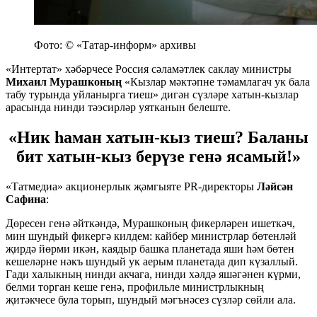
Фото: © «Татар-информ» архивы
«Интертат» хәбәрчесе Россия сәламәтлек саклау министры
Михаил Мурашконың
«Кызлар мәктәпне тәмамлагач ук бала
табу турында уйланырга тиеш» дигән сүзләре хатын-кызлар
арасында нинди тәэсирләр уятканын белеште.
«Ник һаман хатын-кыз тиеш? Баланы
бит хатын-кыз берүзе генә ясамый!»
«Татмедиа» акционерлык җәмгыяте PR-директоры
Ләйсән
Сафина
:
Дөресен генә әйткәндә, Мурашконың фикерләрен ишеткәч,
мин шундый фикергә килдем: кайбер министрлар бөтенләй
җирдә йөрми икән, каядыр башка планетада яши һәм бөтен
кешеләрне нәкъ шундый ук аерым планетада дип күзаллый.
Гади халыкның нинди акчага, нинди хәлдә яшәгәнен күрми,
белми торган кеше генә, профильле министрлыкның
җитәкчесе була торып, шундый мәгънәсез сүзләр сөйли ала.