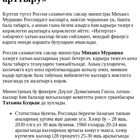
Күптән түгел Россия сәламәтлек саклау министры Михаил
Мурашко Россиядәге кызларга, мәктәп чорыннан ук, башта
бала табарга, ә аннан гына белем алырга һәм карьера төзергә
кирәклеген аңлатырга кирәклеген әйтте. «Интертат»
хәбәрчесе хатын-кызлар белән сөйләшеп, мондый фикергә
карата нинди карашта булуларын ачыклады.
Россия сәламәтлек саклау министры
Михаил Мурашко
хәзерге хатын-кызларның укып бетергәч, карьера төзегәч кенә
бала табарга теләүләрен тәнкыйтьләде. Аның сүзләренчә,
киләчәктә күп кенә проблемалардан котылу өчен, мөмкин
кадәр иртәрәк бала табуның мөһимлеген кызларга мәктәптә
укыганда ук аңлатырга кирәк.
Министрның бу фикерен Дәүләт Думасының Гаилә, хатын-
кызлар һәм балалар мәсьәләләре комитеты рәисе урынбасары
Татьяна Буцкая
да хуплады.
Статистика буенча, Россиядә беренче баласын тапкан
аналарның уртача яше даими үсә. Хәзер бу – 28 яшь,
2030 елга ул 30 яшь булачак. 1960 елларда 20-24 яшь
аралыгында кызларның яртысы кияүгә чыкса, хәзер
күпчелек кызлар (28 процент) 25-30 яшь аралыгында