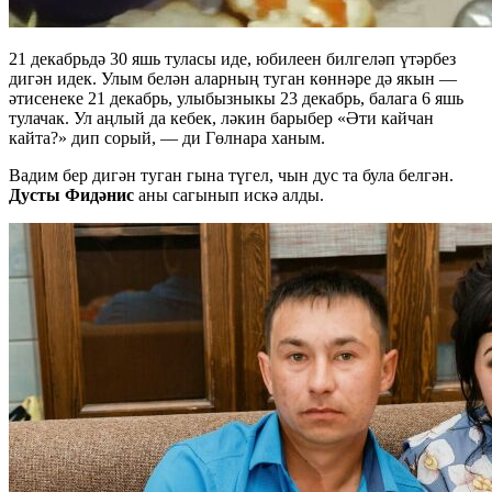
21 декабрьдә 30 яшь туласы иде, юбилеен билгеләп үтәрбез
дигән идек. Улым белән аларның туган көннәре дә якын —
әтисенеке 21 декабрь, улыбызныкы 23 декабрь, балага 6 яшь
тулачак. Ул аңлый да кебек, ләкин барыбер «Әти кайчан
кайта?» дип сорый, — ди Гөлнара ханым.
Вадим бер дигән туган гына түгел, чын дус та була белгән.
Дусты Фидәнис
аны сагынып искә алды.