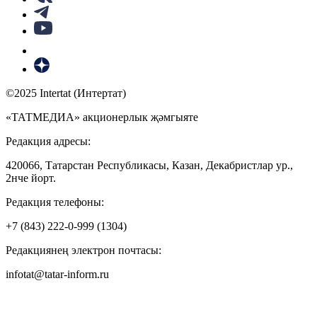
©2025 Intertat (Интертат)
«ТАТМЕДИА» акционерлык җәмгыяте
Редакция адресы:
420066, Татарстан Республикасы, Казан, Декабристлар ур.,
2нче йорт.
Редакция телефоны:
+7 (843) 222-0-999 (1304)
Редакциянең электрон почтасы:
infotat@tatar-inform.ru