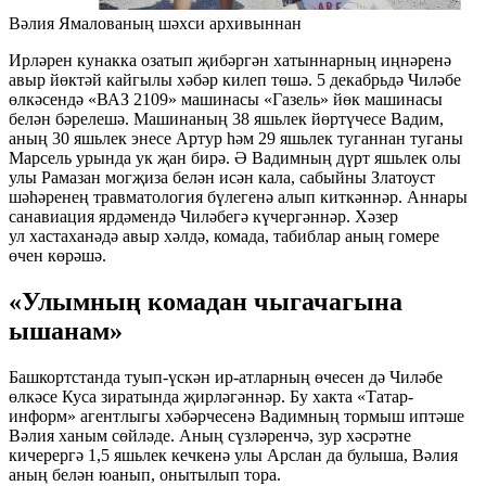
Вәлия Ямалованың шәхси архивыннан
Ирләрен кунакка озатып җибәргән хатыннарның иңнәренә
авыр йөктәй кайгылы хәбәр килеп төшә. 5 декабрьдә Чиләбе
өлкәсендә «ВАЗ 2109» машинасы «Газель» йөк машинасы
белән бәрелешә. Машинаның 38 яшьлек йөртүчесе Вадим,
аның 30 яшьлек энесе Артур һәм 29 яшьлек туганнан туганы
Марсель урында ук җан бирә. Ә Вадимның дүрт яшьлек олы
улы Рамазан могҗиза белән исән кала, сабыйны Златоуст
шәһәренең травматология бүлегенә алып киткәннәр. Аннары
санавиация ярдәмендә Чиләбегә күчергәннәр. Хәзер
ул хастаханәдә авыр хәлдә, комада, табиблар аның гомере
өчен көрәшә.
«Улымның комадан чыгачагына
ышанам»
Башкортстанда туып-үскән ир-атларның өчесен дә Чиләбе
өлкәсе Куса зиратында җирләгәннәр. Бу хакта «Татар-
информ» агентлыгы хәбәрчесенә Вадимның тормыш иптәше
Вәлия ханым сөйләде. Аның сүзләренчә, зур хәсрәтне
кичерергә 1,5 яшьлек кечкенә улы Арслан да булыша, Вәлия
аның белән юанып, онытылып тора.