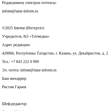
Редакциянең электрон почтасы:
infotat@tatar-inform.ru
©2025 Intertat (Интертат)
Учредитель АО «Татмедиа»
Адрес редакции:
420066, Республика Татарстан, г. Казань, ул. Декабристов, д. 2
Тел.: +7 843 222 0 999
Эл. почта: infotat@tatar-inform.ru
Баш мөхәррир
Рөстәм Гәрәев
Шеф-редактор