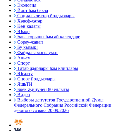
Экология
Йорт һәм бакча
Социаль челтәр йолдызлары
Хәвеф-хәтәр
Көн кадагы
Юмор
Һава торышы һәм ай календаре
Сорау-җавап
Бу кызык!
Файдалы мәгълүмат
Аш-су
Спорт
Татар җырлары һәм клиплары
Югалту
Спорт йолдызлары
ЯшьТИ
Бөек Җиңүнең 80 еллыгы
Видео
Выборы депутатов Государственной Думы
Федерального Собрания Российской Федерации
девятого созыва 20.09.2026