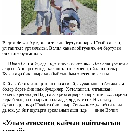
Вадим белән Артурның тагын бертуганнары Юлай калган,
ул гаиләдә уртанчысы. Вәлия ханым әйтүенчә, өч бертуган
бик тату булганнар.
— Юлай башта Уфада тора иде. Өйләнешкәч, без аны үзебезгә
алдык. Аннары монда кәләш таптык үзенә, өйләнештеләр.
Бүген аңа бик авыр: ул абыйсын һәм энесен югалтты.
Кайчак бертуганнар тыныша алмый, ачуланышып бетәләр, ә
болар бергә бик нык булдылар. Хаталанган, ялгышкан
вакытларында да Вадим аларны аңларга тырышты, хәлләренә
керә белде, кычкырып әрләмәде, ярдәм итте. Нык тату
булдылар, шуңа Юлайга бик авыр. Әти-әнисе дә, абыйлары
да юк, ул бит шуларга аркаланып яши иде, — диде Вәлия.
«Улым әтисенең кайчан кайтачагын
сорый»