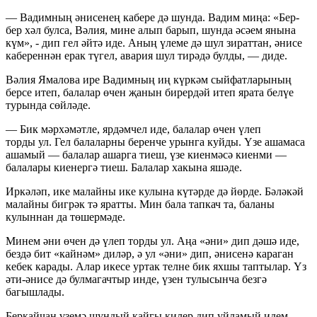
— Вадимның әнисенең кабере дә шунда. Вадим миңа: «Бер-
бер хәл булса, Вәлия, мине алып барып, шунда әсәем янына
күм», - дип гел әйтә иде. Аның үлеме дә шул зираттан, әнисе
кабереннән ерак түгел, авария шул тирәдә булды, — диде.
Вәлия Ямалова ире Вадимның иң күркәм сыйфатларының
берсе итеп, балалар өчен җанын бирердәй итеп ярата белүе
турында сөйләде.
— Бик мәрхәмәтле, ярдәмчел иде, балалар өчен үлеп
торды ул. Гел балаларны беренче урынга куйды. Үзе ашамаса
ашамый — балалар ашарга тиеш, үзе киенмәсә киенми —
балалары киенергә тиеш. Балалар хакына яшәде.
Иркәләп, ике малайны ике кулына күтәрде дә йөрде. Бәләкәй
малайны бигрәк тә яратты. Мин бала тапкач та, баланы
кулыннан да төшермәде.
Минем әни өчен дә үлеп торды ул. Аңа «әни» дип дәшә иде,
бездә бит «кайнәм» диләр, ә ул «әни» дип, әнисенә караган
кебек карады. Алар икесе уртак телне бик яхшы таптылар. Үз
әти-әнисе дә булмагачтыр инде, үзен тулысынча безгә
багышлады.
Беркайчан үземә шундый кайгы килер дип уйламый идем.