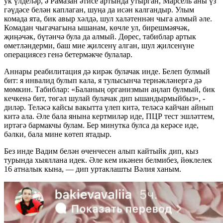
ук үлделәр, ә Рамазан әтисе артында утырган, Марсель аны үз
гәүдәсе белән каплаган, шуңа да исән калгандыр. Улым
комада ята, бик авыр хәлдә, шул халәтеннән чыга алмый әле.
Комадан чыгачагына ышанам, көчле ул, бирешмәячәк,
җиңәчәк, бүтәнчә була да алмый. Дөрес, табиблар артык
өметләндерми, баш мие җилсенү алган, шул җилсенүне
операциясез генә бетермәкче булалар.
Аннары реабилитация дә кирәк булачак инде. Белеп булмый
бит: я инвалид булып кала, я тулысынча тернәкләнергә дә
мөмкин. Табиблар: «Баланың организмын аңлап булмый, бик
кечкенә бит, төгәл шулай булачак дип ышандырмыйбыз», -
диләр. Теләсә кайсы вакытта үлеп китә, теләсә кайчан айнып
китә ала. Әле бала янына кертмиләр иде, ПЦР тест эшләттем,
иртәгә бармакчы булам. Бер минутка булса да керәсе иде,
бәлки, бала мине көтеп ятадыр.
Без инде Вадим белән өченчесен алып кайтыйк дип, кыз
турында хыяллана идек. Әле кем икәнен белмибез, йөклелек
16 атналык кына, — дип уртаклашты Вәлия ханым.