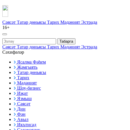
Сәясәт
Татар дөньясы
Тарих
Мәдәният
Эстрада
16+
Табарга
Сәясәт
Татар дөньясы
Тарих
Мәдәният
Эстрада
Сәхифәләр
Ясалма Фәһем
Җәмгыять
Татар дөньясы
Тарих
Мәдәният
Шоу-бизнес
Иҗат
Язмыш
Сәясәт
Дин
Фән
Авыл
Икътисад
Сәламәтлек