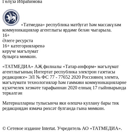
Гөлүзә Ибраһимова
«Татмедиа» республика матбугат һәм массакүләм
коммуникацияләр агентлыгы ярдәме белән чыгарыла.
16+
Әлеге ресурста
16+ категорияләренә
керүче мәгълүмат
булырга мөмкин.
«ТАТМЕДИА» АҖ филиалы «Татар-информ» мәгълүмат
агентлыгының Интертат республика электрон газетасы
редакциясе» ЭЛ № ФС 77 - 77652 2020 Россиянең элемтә,
мәгълүмати технологияләр һәм гаммәви коммуникацияләрне
күзәтчелек хезмәте тарафыннан 2020 елның 17 гыйнварында
теркәлгән
Материалларны тулысынча яки өлешчә куллану бары тик
редакциядән язмача рөхсәт булганда гына мөмкин.
© Сетевое издание Intertat. Учредитель АО «ТАТМЕДИА».