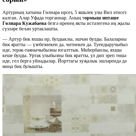
Артурның хатыны Гөлнара ирсез, 5 яшьлек улы Вил әтисез
калган. Алар Уфада торганнар. Аның т
ормыш иптәше
Гөлнара Кужабаева
безгә иренең якты истәлегенә иң җылы
сүзләре белән уртаклашты.
— Артур бик яхшы ир, булдыклы, эшчән булды. Балаларны
бик яратты — үзебезнекен дә, читнекен дә. Туендыручыбыз
иде, терәк-таянычыбызны югалттык. Миһербанлы, яхшы
кеше булды. Уртак улыбызны бик яратты, ул дип эреп төшә
иде, гел бергә уйнадылар. Йорттагы хуҗалык эшләрендә дә
миңа бик булышты.