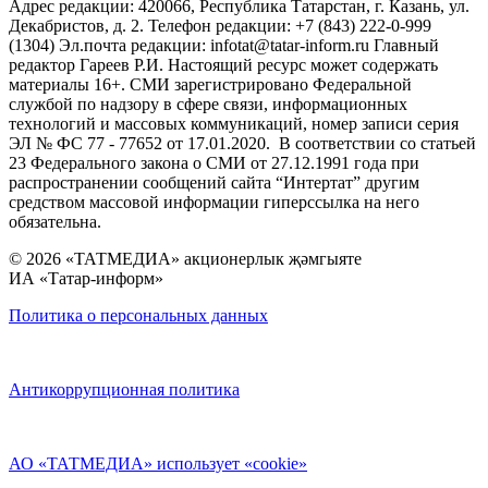
Адрес редакции: 420066, Республика Татарстан, г. Казань, ул.
Декабристов, д. 2. Телефон редакции: +7 (843) 222-0-999
(1304) Эл.почта редакции: infotat@tatar-inform.ru Главный
редактор Гареев Р.И. Настоящий ресурс может содержать
материалы 16+. СМИ зарегистрировано Федеральной
службой по надзору в сфере связи, информационных
технологий и массовых коммуникаций, номер записи серия
ЭЛ № ФС 77 - 77652 от 17.01.2020. В соответствии со статьей
23 Федерального закона о СМИ от 27.12.1991 года при
распространении сообщений сайта “Интертат” другим
средством массовой информации гиперссылка на него
обязательна.
© 2026 «ТАТМЕДИА» акционерлык җәмгыяте
ИА «Татар-информ»
Политика о персональных данных
Антикоррупционная политика
АО «ТАТМЕДИА» использует «cookie»