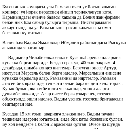
Бүген аның комадагы улы Рамазан өчен ут йотып яшәгән
көннәре: ул йөрәк пәрасенең айнып тернәкләнүен көтә.
Карынындагы өченче баласы хакына да Вәлия җан-фәрман
белән нык һәм сабыр булырга тырыша. Инстаграмдагы
аккаунтында да ул Рамазанының исән калачагына өмет
баглавын күрсәткән.
Вәлия һәм Вадим Ямаловлар Әбҗәлил районындагы Рыскужа
авылында яшәгәннәр.
— Вадимнар Чиләбе өлкәсендәге Куса шәһәренә апаларына
кунакка барганнар иде. Бездән ерак ул, 400ләп чакрым. 4
декабрьдә, шимбә көндез киттеләр. Бертуган энесе Артур,
икетуган Марсель белән бергә иделәр. Марсельның әнисенә
кунакка бардылар алар. Рамазанны да иярттеләр. Рамазан
әтисен бик ярата иде, гел «әти белән барам» дип кенә торды.
Кунак булып, якшәмбе юлга чыкканнар, чөнки аларга
дүшәмбе эшкә иде. Алар өчесе бергә үзләренең төзелеш
объектында эшли иделәр. Вадим үзенең төзелеш бригадасын
оештырган иде.
Кусадан 15 км узып, авариягә эләккәннәр. Вадим таудан
төшкәндә идарәне югалткан, анда бик каты бозлавык булган.
Бу хәл көндезге 1 белән 2 арасында булган. Өчесе дә шунда