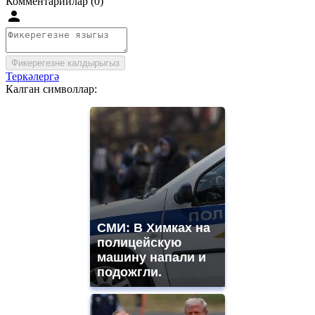
Комментарийлар (0)
Фикерегезне калдырыгыз
Теркәлергә
Калган символлар:
СМИ: В Химках на
полицейскую
машину напали и
подожгли.