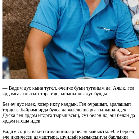
— Вадим дус кына түгел, өченче буын туганым да. Ачык, гел
ярдәмгә атлыгып тора иде, ышанычлы дус булды.
Без өч дус идек, хәзер икәү калдык. Гел очрашып, аралашып
тордык. Бәйрәмнәрдә булса да җыелышырга тырыша идек.
Дуска гел ярдәм итәргә тырышасың, сүз белән дә, эш белән дә
ярдәм итешә идек.
Вадим соңгы вакытта машиналар белән мавыкты. Әле берсен,
әле икенчесен алмаштыра, шундый кызыксынуы барлыкка