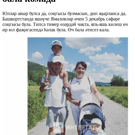
Юллар авыр булса да, соңгысы булмасын, дип җырланса да,
Башкортстанда яшәүче Ямаловлар өчен 5 декабрь сәфәре
соңгысы була. Типсә тимер өзәрдәй чакта, япь-яшь килеш өч
ир юл фаҗигасендә һәлак була. Өч бала әтисез кала.