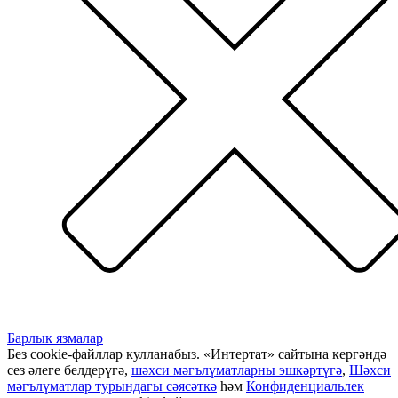
Барлык язмалар
Без cookie-файллар кулланабыз. «Интертат» сайтына кергәндә
сез әлеге белдерүгә,
шәхси мәгълүматларны эшкәртүгә
,
Шәхси
мәгълүматлар турындагы сәясәткә
һәм
Конфиденциальлек