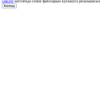
сәясәте
нигезендә cookie файлларын куллануга ризалашасыз
Килешү