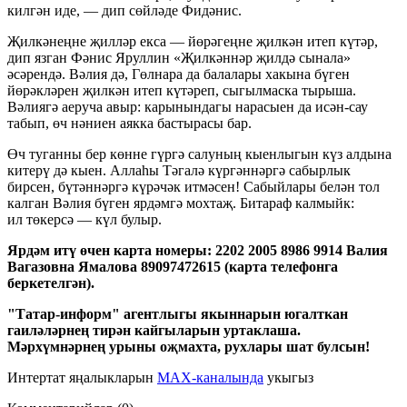
килгән иде, — дип сөйләде Фидәнис.
Җилкәнеңне җилләр екса — йөрәгеңне җилкән итеп күтәр,
дип язган Фәнис Яруллин «Җилкәннәр җилдә сынала»
әсәрендә. Вәлия дә, Гөлнара да балалары хакына бүген
йөрәкләрен җилкән итеп күтәреп, сыгылмаска тырыша.
Вәлиягә аеруча авыр: карынындагы нарасыен да исән-сау
табып, өч нәниен аякка бастырасы бар.
Өч туганны бер көнне гүргә салуның кыенлыгын күз алдына
китерү дә кыен. Аллаһы Тәгалә күргәннәргә сабырлык
бирсен, бүтәннәргә күрәчәк итмәсен! Сабыйлары белән тол
калган Вәлия бүген ярдәмгә мохтаҗ. Битараф калмыйк:
ил төкерсә — күл булыр.
Ярдәм итү өчен карта номеры: 2202 2005 8986 9914 Валия
Вагазовна Ямалова 89097472615 (карта телефонга
беркетелгән).
"Татар-информ" агентлыгы якыннарын югалткан
гаиләләрнең тирән кайгыларын уртаклаша.
Мәрхүмнәрнең урыны оҗмахта, рухлары шат булсын!
Интертат яңалыкларын
MAX-каналында
укыгыз