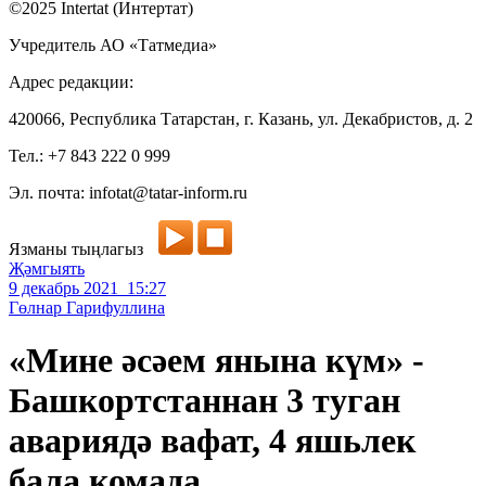
©2025 Intertat (Интертат)
Учредитель АО «Татмедиа»
Адрес редакции:
420066, Республика Татарстан, г. Казань, ул. Декабристов, д. 2
Тел.: +7 843 222 0 999
Эл. почта: infotat@tatar-inform.ru
Язманы тыңлагыз
Җәмгыять
9 декабрь 2021 15:27
Гөлнар Гарифуллина
«Мине әсәем янына күм» -
Башкортстаннан 3 туган
авариядә вафат, 4 яшьлек
бала комада