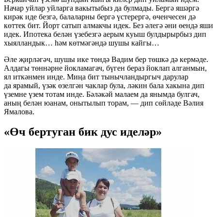
Начар уйлар уйларга вакытыбыз да булмады. Бергә яшәргә
кирәк иде безгә, балаларны бергә үстерергә, өченчесен дә
көттек бит. Йорт сатып алмакчы идек. Без әлегә әни өендә яши
идек. Ипотека белән үзебезгә аерым куыш булдырырбыз дип
хыялландык… һәм көтмәгәндә шушы кайгы…
Әле җирләгәч, шушы ике төндә Вадим бер төшкә дә кермәде.
Алдагы төннәрне йокламагач, бүген бераз йоклап алганмын,
ял иткәнмен инде. Миңа бит тынычландыргыч дарулар
да ярамый, үзәк өзелгән чаклар була, ләкин бала хакына дип
үземне үзем тотам инде. Бәләкәй малаем да янымда булгач,
аның белән юанам, онытылып торам, — дип сөйләде Вәлия
Ямалова.
«Өч бертуган бик дус иделәр»