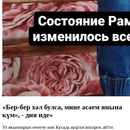
«Бер-бер хәл булса, мине әсәем янына
күм», - дия иде»
Ул якыннарын өченче көн Кусада җирләгәннәрен әйтте.