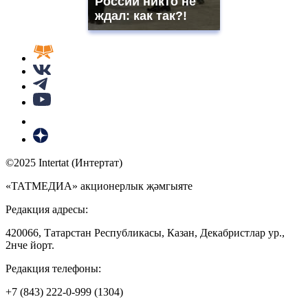
России никто не
ждал: как так?!
©2025 Intertat (Интертат)
«ТАТМЕДИА» акционерлык җәмгыяте
Редакция адресы:
420066, Татарстан Республикасы, Казан, Декабристлар ур.,
2нче йорт.
Редакция телефоны:
+7 (843) 222-0-999 (1304)