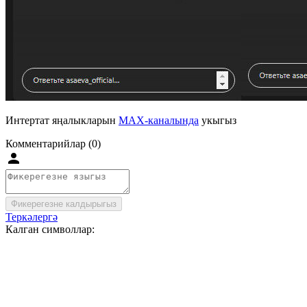
Интертат яңалыкларын
MAX-каналында
укыгыз
Комментарийлар (0)
Фикерегезне калдырыгыз
Теркәлергә
Калган символлар: