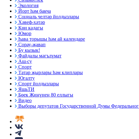
Экология
Йорт һәм бакча
Социаль челтәр йолдызлары
Хәвеф-хәтәр
Көн кадагы
Юмор
Һава торышы һәм ай календаре
Сорау-җавап
Бу кызык!
Файдалы мәгълүмат
Аш-су
Спорт
Татар җырлары һәм клиплары
Югалту
Спорт йолдызлары
ЯшьТИ
Бөек Җиңүнең 80 еллыгы
Видео
Выборы депутатов Государственной Думы Федерального