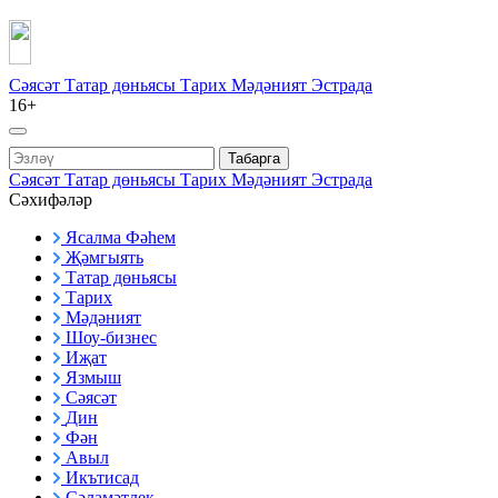
Сәясәт
Татар дөньясы
Тарих
Мәдәният
Эстрада
16+
Табарга
Сәясәт
Татар дөньясы
Тарих
Мәдәният
Эстрада
Сәхифәләр
Ясалма Фәһем
Җәмгыять
Татар дөньясы
Тарих
Мәдәният
Шоу-бизнес
Иҗат
Язмыш
Сәясәт
Дин
Фән
Авыл
Икътисад
Сәламәтлек