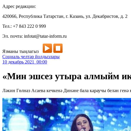
Адрес редакции:
420066, Республика Татарстан, г. Казань, ул. Декабристов, д. 2
Тел.: +7 843 222 0 999
Эл. почта: infotat@tatar-inform.ru
Язманы тыңлагыз
Социаль челтәр йолдызлары
10 декабрь 2021 00:00
«Мин эшсез утыра алмыйм икә
Ләкин Гөлназ Асаева кечкенә Динәне бала караучы белән генә 