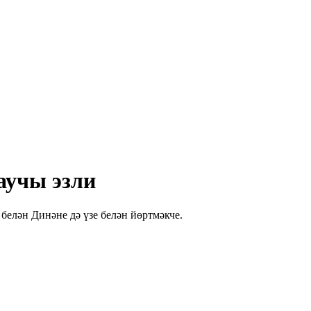
аучы эзли
белән Динәне дә үзе белән йөртмәкче.