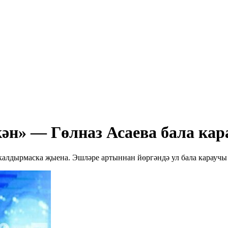
н» — Гөлназ Асаева бала кар
калдырмаска җыена. Эшләре артыннан йөргәндә ул бала караучы 