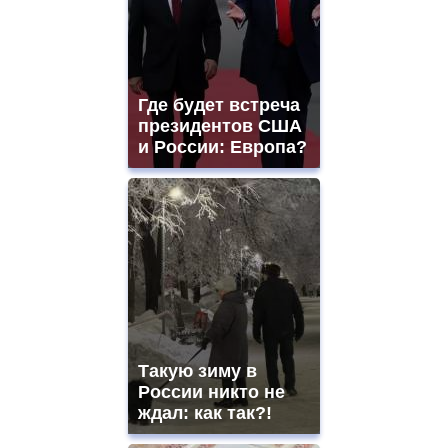
Где будет встреча
президентов США
и России: Европа?
Такую зиму в
России никто не
ждал: как так?!