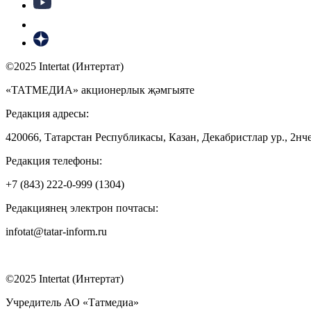
©2025 Intertat (Интертат)
«ТАТМЕДИА» акционерлык җәмгыяте
Редакция адресы:
420066, Татарстан Республикасы, Казан, Декабристлар ур., 2нче
Редакция телефоны:
+7 (843) 222-0-999 (1304)
Редакциянең электрон почтасы:
infotat@tatar-inform.ru
©2025 Intertat (Интертат)
Учредитель АО «Татмедиа»