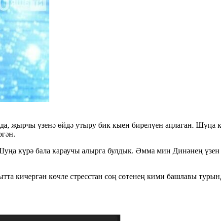
 да, җырчы үзенә өйдә утыру бик кыен бирелүен аңлаган. Шуңа 
әгән.
 Шуңа күрә бала караучы алырга булдык. Әмма мин Динәнең үзе
тта кичергән көчле стресстан соң сөтенең кими башлавы турынд