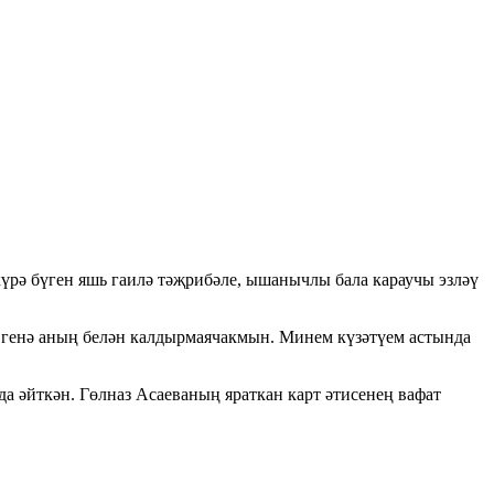
күрә бүген яшь гаилә тәҗрибәле, ышанычлы бала караучы эзләү
н генә аның белән калдырмаячакмын. Минем күзәтүем астында
а әйткән. Гөлназ Асаеваның яраткан карт әтисенең вафат