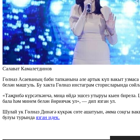
Салават Камалетдинов
Гөлназ Асаеваның бәби тапканына әле артык күп вакыт узмаса
белән мәшгуль. Бу хакта Гөлназ инстаграм сторисларында сөйл
«Тәҗрибә күрсәткәнчә, миңа өйдә эшсез утыруы кыен бирелә.
бала һәм минем белән йөриячәк ул», — дип язган ул.
Шулай ук Гөлназ Динәгә күкрәк сөте ашатуын, әмма соңгы вакы
булуы турында
язган идек.