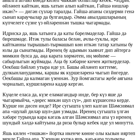
авылга ап-аяз көндә килеп чыккан болытлар кебек: «Идрис
өйләнеп кайткан, яшь хатын алып кайткан, Гайшә нишләр
икән?» — дигән сүзләр таралды. Гайшә апаны сиздерми генә
сынап караучылар да булгандыр. Әмма авылдашларының
күпчелеге сүзне үз өйләреннән тышка чыгармады.
Идрискә дә, яшь хатынга да каты бәрелмәделәр. Гайшә дә
бирешмәде. Итәк тулы баласы белән, ачлы-туклы, ире
кайтканны тырышып-тырмашып көн иткән татар хатыны бу
юлы да сынатмады. Иренең бу адымын хыянәт дип әйтергә
мөмкин булса да, аңа карата хөрмәтен, иң мөһиме —
сабырлыгын җуймады. Аңа бу хәбәрне кичен җиткерделәр.
Оекбаш бәйләп утыра иде ул. Башы әйләнеп киттеме,
дулкынлануданмы, каршы як күршеләренә чыгып йөгерде.
Оекбашы да калмаган үзеннән. Зур йомгактагы җебе аягына
чорналып, күршеләренә кадәр кергән.
Күңеле еласа да, күзе еламагандыр инде, бер күз яше дә
чыгармыйча, «дөрес микән шул сүз», дип күршесенә керде.
Күрше ни дисен инде? Ире сугышта үлеп калган Шәмсиямал
апа «шулай диләр шул»дан узмады. Иренең сугышта үлгән
хәбәре турында кара кәгазь алган Шәмсиямал апа үз иренең
шундый хәлдә кайтуына да риза булыр кебек иде ул минутта.
Яшь килен «төшкән» йортка икенче көнне олы кызын ияртеп
менде Гайшә апа. Үзеннән күпкә яшь, кап-кара толымлы,