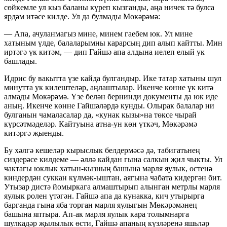
сөйкемле ул кыз баланы күреп кызганды, аңа ничек тә булса
ярдәм итәсе килде. Ул да булмады Мөкәрәмә:
— Апа, ачуланмагыз мине, минем гаебем юк. Ул мине
хатыным үлде, балаларымны карарсың дип алып кайтты. Мин
иртәгә үк китәм, — дип Гайшә апа алдына иелеп елый ук
башлады.
Идрис бу вакытта үзе кайда булгандыр. Ике татар хатыны шул
минутта ук килештеләр, аңлаштылар. Икенче көнне үк китә
алмады Мөкәрәмә. Үзе белән бернинди документы да юк иде
аның. Икенче көнне Гайшәләрдә кунды. Олырак балалар ни
булганын чамаласалар да, «кунак кызы»на төксе чырай
күрсәтмәделәр. Кайтуына атна-ун көн үткәч, Мөкәрәмә
китәргә җыенды.
Бу хәлгә кешеләр кырыслык белдермәсә дә, табигатьнең
сиздерәсе килдеме — әллә кайдан гына салкын җил чыкты. Ул
чактагы юклык хатын-кызның башына марля яулык, өстенә
киндердән суккан күлмәк-ыштан, аягына чабата кидергән бит.
Утызар дистә йомыркага алмаштырып алынган метрлы марля
яулык ролен үтәгән. Гайшә апа да кунакка, кич утырырга
барганда гына яба торган марля яулыгын Мөкәрәмәнең
башына яптыра. Ап-ак марля яулык кара толымнарга
шулкадәр җылылык өсти, Гайшә апаның күзләренә яшьләр