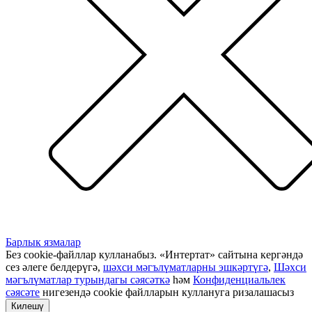
Барлык язмалар
Без cookie-файллар кулланабыз. «Интертат» сайтына кергәндә
сез әлеге белдерүгә,
шәхси мәгълүматларны эшкәртүгә
,
Шәхси
мәгълүматлар турындагы сәясәткә
һәм
Конфиденциальлек
сәясәте
нигезендә cookie файлларын куллануга ризалашасыз
Килешү