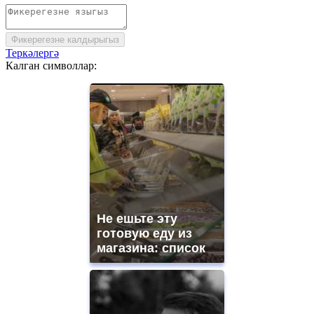
Фикерегезне калдырыгыз
Теркәлергә
Калган символлар:
Не ешьте эту
готовую еду из
магазина: список