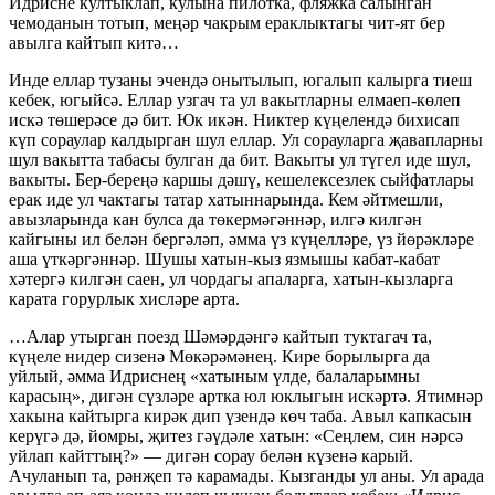
Идрисне култыклап, кулына пилотка, фляжка салынган
чемоданын тотып, меңәр чакрым ераклыктагы чит-ят бер
авылга кайтып китә…
Инде еллар тузаны эчендә онытылып, югалып калырга тиеш
кебек, югыйсә. Еллар узгач та ул вакытларны елмаеп-көлеп
искә төшерәсе дә бит. Юк икән. Никтер күңелендә бихисап
күп сораулар калдырган шул еллар. Ул сорауларга җавапларны
шул вакытта табасы булган да бит. Вакыты ул түгел иде шул,
вакыты. Бер-береңә каршы дәшү, кешелексезлек сыйфатлары
ерак иде ул чактагы татар хатыннарында. Кем әйтмешли,
авызларында кан булса да төкермәгәннәр, илгә килгән
кайгыны ил белән бергәләп, әмма үз күңелләре, үз йөрәкләре
аша үткәргәннәр. Шушы хатын-кыз язмышы кабат-кабат
хәтергә килгән саен, ул чордагы апаларга, хатын-кызларга
карата горурлык хисләре арта.
…Алар утырган поезд Шәмәрдәнгә кайтып туктагач та,
күңеле нидер сизенә Мөкәрәмәнең. Кире борылырга да
уйлый, әмма Идриснең «хатыным үлде, балаларымны
карасың», дигән сүзләре артка юл юклыгын искәртә. Ятимнәр
хакына кайтырга кирәк дип үзендә көч таба. Авыл капкасын
керүгә дә, йомры, җитез гәүдәле хатын: «Сеңлем, син нәрсә
уйлап кайттың?» — дигән сорау белән күзенә карый.
Ачуланып та, рәнҗеп тә карамады. Кызганды ул аны. Ул арада