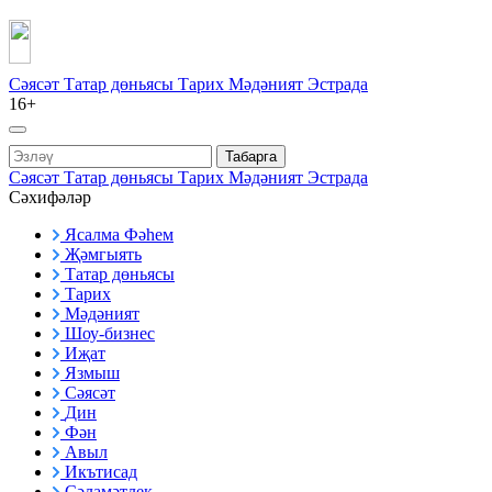
Сәясәт
Татар дөньясы
Тарих
Мәдәният
Эстрада
16+
Табарга
Сәясәт
Татар дөньясы
Тарих
Мәдәният
Эстрада
Сәхифәләр
Ясалма Фәһем
Җәмгыять
Татар дөньясы
Тарих
Мәдәният
Шоу-бизнес
Иҗат
Язмыш
Сәясәт
Дин
Фән
Авыл
Икътисад
Сәламәтлек