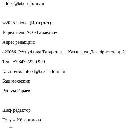
infotat@tatar-inform.ru
©2025 Intertat (Интертат)
Учредитель АО «Татмедиа»
Адрес редакции:
420066, Республика Татарстан, г. Казань, ул. Декабристов, д. 2
Тел.: +7 843 222 0 999
Эл. почта: infotat@tatar-inform.ru
Баш мөхәррир
Рөстәм Гәрәев
Шеф-редактор
Гөлүзә Ибраһимова