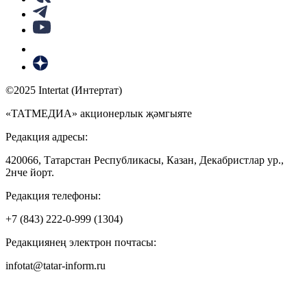
©2025 Intertat (Интертат)
«ТАТМЕДИА» акционерлык җәмгыяте
Редакция адресы:
420066, Татарстан Республикасы, Казан, Декабристлар ур.,
2нче йорт.
Редакция телефоны:
+7 (843) 222-0-999 (1304)
Редакциянең электрон почтасы:
infotat@tatar-inform.ru