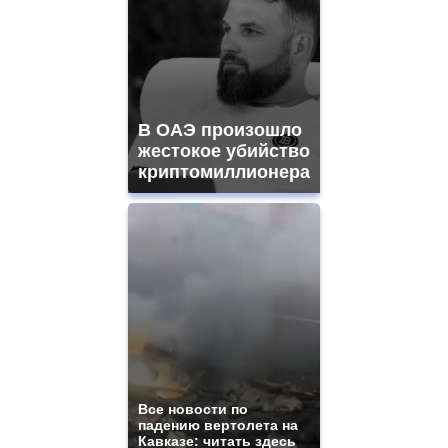
В ОАЭ произошло
жестокое убийство
криптомиллионера
Все новости по
падению вертолета на
Кавказе: читать здесь