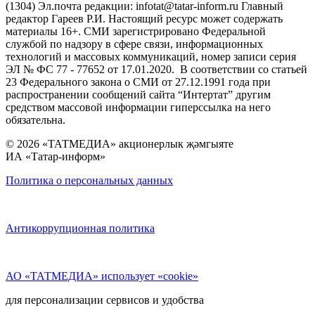
(1304) Эл.почта редакции: infotat@tatar-inform.ru Главный
редактор Гареев Р.И. Настоящий ресурс может содержать
материалы 16+. СМИ зарегистрировано Федеральной
службой по надзору в сфере связи, информационных
технологий и массовых коммуникаций, номер записи серия
ЭЛ № ФС 77 - 77652 от 17.01.2020. В соответствии со статьей
23 Федерального закона о СМИ от 27.12.1991 года при
распространении сообщений сайта “Интертат” другим
средством массовой информации гиперссылка на него
обязательна.
© 2026 «ТАТМЕДИА» акционерлык җәмгыяте
ИА «Татар-информ»
Политика о персональных данных
Антикоррупционная политика
АО «ТАТМЕДИА» использует «cookie»
для персонализации сервисов и удобства