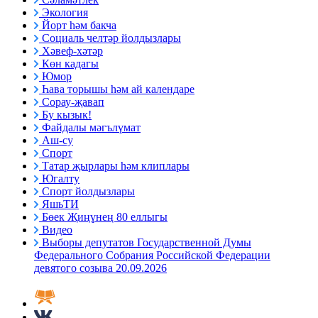
Экология
Йорт һәм бакча
Социаль челтәр йолдызлары
Хәвеф-хәтәр
Көн кадагы
Юмор
Һава торышы һәм ай календаре
Сорау-җавап
Бу кызык!
Файдалы мәгълүмат
Аш-су
Спорт
Татар җырлары һәм клиплары
Югалту
Спорт йолдызлары
ЯшьТИ
Бөек Җиңүнең 80 еллыгы
Видео
Выборы депутатов Государственной Думы
Федерального Собрания Российской Федерации
девятого созыва 20.09.2026