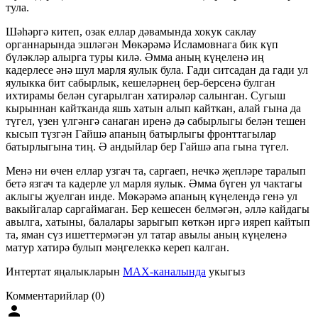
тула.
Шәһәргә китеп, озак еллар дәвамында хокук саклау
органнарында эшләгән Мөкәрәмә Исламовнага бик күп
бүләкләр алырга туры килә. Әмма аның күңеленә иң
кадерлесе әнә шул марля яулык була. Гади ситсадан да гади ул
яулыкка бит сабырлык, кешеләрнең бер-берсенә булган
ихтирамы белән сугарылган хатирәләр салынган. Сугыш
кырыннан кайтканда яшь хатын алып кайткан, алай гына да
түгел, үзен үлгәнгә санаган иренә дә сабырлыгы белән тешен
кысып түзгән Гайшә апаның батырлыгы фронттагылар
батырлыгына тиң. Ә андыйлар бер Гайшә апа гына түгел.
Менә ни өчен еллар узгач та, саргаеп, нечкә җепләре таралып
бетә язгач та кадерле ул марля яулык. Әмма бүген ул чактагы
аклыгы җуелган инде. Мөкәрәмә апаның күңелендә генә ул
вакыйгалар саргаймаган. Бер кешесен белмәгән, әллә кайдагы
авылга, хатыны, балалары зарыгып көткән иргә ияреп кайтып
та, яман сүз ишеттермәгән ул татар авылы аның күңеленә
матур хатирә булып мәңгелеккә кереп калган.
Интертат яңалыкларын
MAX-каналында
укыгыз
Комментарийлар (0)