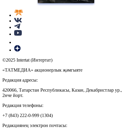
©2025 Intertat (Интертат)
«ТАТМЕДИА» акционерлык җәмгыяте
Редакция адресы:
420066, Татарстан Республикасы, Казан, Декабристлар ур.,
2нче йорт.
Редакция телефоны:
+7 (843) 222-0-999 (1304)
Редакциянең электрон почтасы: