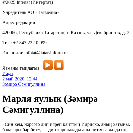
©2025 Intertat (Интертат)
Учредитель АО «Татмедиа»
Адрес редакции:
420066, Республика Татарстан, г. Казань, ул. Декабристов, д. 2
Тел.: +7 843 222 0 999
Эл. почта: infotat@tatar-inform.ru
Язманы тыңлагыз
Иҗат
2 май 2020 12:44
Зәмирә Сәмигуллина
Марля яулык (Зәмирә
Сәмигуллина)
«Син кем, нәрсәгә дип ияреп кайттың Идрискә, аның хатыны,
балалары бар бит», — дип каршылады аны чит-ят авылда иң