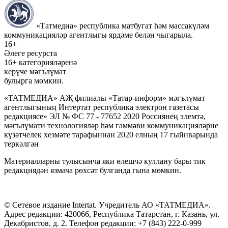
«Татмедиа» республика матбугат һәм массакүләм
коммуникацияләр агентлыгы ярдәме белән чыгарыла.
16+
Әлеге ресурста
16+ категорияләренә
керүче мәгълүмат
булырга мөмкин.
«ТАТМЕДИА» АҖ филиалы «Татар-информ» мәгълүмат
агентлыгының Интертат республика электрон газетасы
редакциясе» ЭЛ № ФС 77 - 77652 2020 Россиянең элемтә,
мәгълүмати технологияләр һәм гаммәви коммуникацияләрне
күзәтчелек хезмәте тарафыннан 2020 елның 17 гыйнварында
теркәлгән
Материалларны тулысынча яки өлешчә куллану бары тик
редакциядән язмача рөхсәт булганда гына мөмкин.
© Сетевое издание Intertat. Учредитель АО «ТАТМЕДИА».
Адрес редакции: 420066, Республика Татарстан, г. Казань, ул.
Декабристов, д. 2. Телефон редакции: +7 (843) 222-0-999