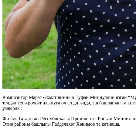
Композитор Марат Әхмәтшинның Туфан Миңнуллин язган “Мул
телдән генә рөхсәт алынуга өч ел дигәндә, эш башланып та к
уздырды.
Фильм Татарстан Республикасы Президенты Рөстәм Миңнехано
Әтнә районы башлыгы Габделәхәт Хәкимов та катнаша.