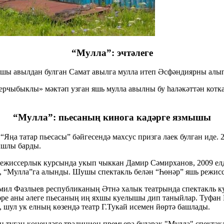
“Мулла”: эчтәлеге
ы авылдан булган Самат авылга мулла итеп Әсфәндиярны алып 
имерчыбыклы» мәктәп узган яшь мулла авылны бу һаләкәттән ко
“Мулла”: пьесаның кинога кадәрге язмышы
Яңа татар пьесасы” бәйгесендә махсус призга лаек булган иде.
ышлы барды.
режиссерлык курсында укып чыккан Дамир Сәмирханов, 2009 елд
ак, “Мулла”га алынды. Шушы спектакль белән “Һөнәр” яшь режи
ил Фазлыев республиканың Әтнә халык театрында спектакль куй
ләре аны әлеге пьесаның иң яхшы куелышы дип таныйлар. Туфан
, шул ук елның көзендә театр Г.Тукай исемен йөртә башлады.
туган көнендәге традицион премьера буларак "Мулла" спектакл