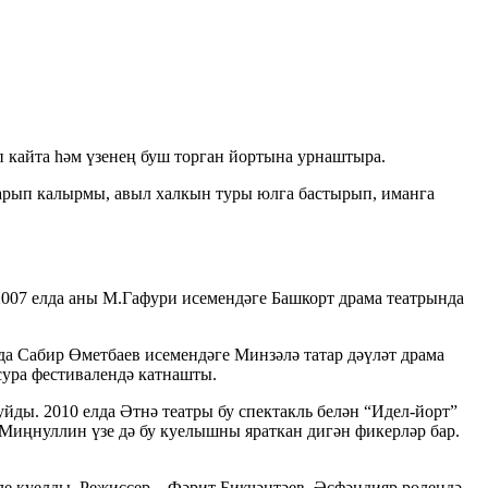
кайта һәм үзенең буш торган йортына урнаштыра.
ткарып калырмы, авыл халкын туры юлга бастырып, иманга
 2007 елда аны М.Гафури исемендәге Башкорт драма театрында
а Сабир Өметбаев исемендәге Минзәлә татар дәүләт драма
ссура фестивалендә катнашты.
ды. 2010 елда Әтнә театры бу спектакль белән “Идел-йорт”
 Миңнуллин үзе дә бу куелышны яраткан дигән фикерләр бар.
е куелды. Режиссер – Фәрит Бикчәнтәев. Әсфәндияр ролендә –