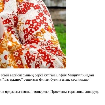
 абый варисларының берсе булган Әлфия Миңнуллинадан
ән “Татаркино” оешмасы фильм буенча ачык кастинглар
ров ярдәменә таянып төшерелә. Проектны тормышка ашыруда