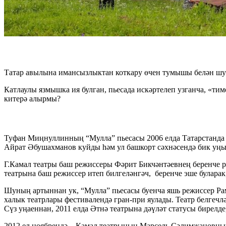
Татар авылына имансызлыктан коткару өчен тумышы белән шуш
Катлаулы язмышка ия булган, пьесада искәртелеп узганча, «т
китерә алырмы?
Туфан Миңнуллинның “Мулла” пьесасы 2006 елда Татарстанда “
Айрат Әбушахманов куйды һәм ул башкорт сәхнәсендә бик уң
Г.Камал театры баш режиссеры Фәрит Бикчәнтәевнең беренче 
театрына баш режиссер итеп билгеләнгәч, беренче эше булар
Шуның артыннан ук, “Мулла” пьесасы буенча яшь режиссер Рам
халык театрлары фестивалендә гран-при яулады. Театр белгеч
Сүз уңаеннан, 2011 елда Әтнә театрына дәүләт статусы бирелде
2012 ел ноябрендә – Камал театрының Марсель Сәлимҗановның 