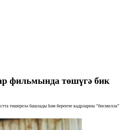
тар фильмында төшүгә бик
тта төшерелә башлады һәм беренче кадрларны “бисмилла”