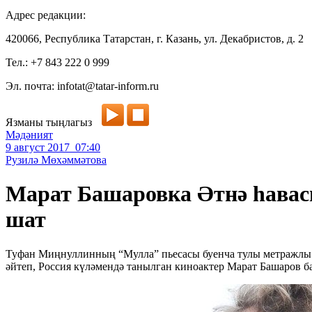
Адрес редакции:
420066, Республика Татарстан, г. Казань, ул. Декабристов, д. 2
Тел.: +7 843 222 0 999
Эл. почта: infotat@tatar-inform.ru
Язманы тыңлагыз
Мәдәният
9 август 2017 07:40
Рузилә Мөхәммәтова
Марат Башаровка Әтнә һавасы
шат
Туфан Миңнуллинның “Мулла” пьесасы буенча тулы метражлы 
әйтеп, Россия күләмендә танылган киноактер Марат Башаров б