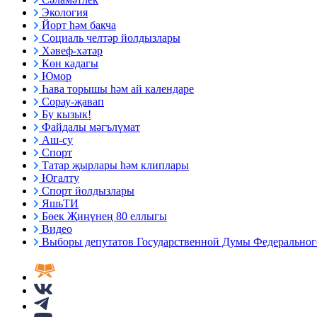
Экология
Йорт һәм бакча
Социаль челтәр йолдызлары
Хәвеф-хәтәр
Көн кадагы
Юмор
Һава торышы һәм ай календаре
Сорау-җавап
Бу кызык!
Файдалы мәгълүмат
Аш-су
Спорт
Татар җырлары һәм клиплары
Югалту
Спорт йолдызлары
ЯшьТИ
Бөек Җиңүнең 80 еллыгы
Видео
Выборы депутатов Государственной Думы Федерального