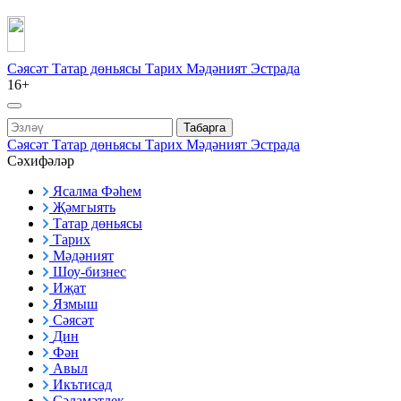
Сәясәт
Татар дөньясы
Тарих
Мәдәният
Эстрада
16+
Табарга
Сәясәт
Татар дөньясы
Тарих
Мәдәният
Эстрада
Сәхифәләр
Ясалма Фәһем
Җәмгыять
Татар дөньясы
Тарих
Мәдәният
Шоу-бизнес
Иҗат
Язмыш
Сәясәт
Дин
Фән
Авыл
Икътисад
Сәламәтлек