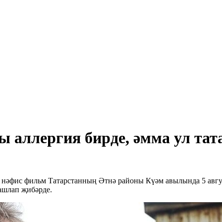
 аллергия бирде, әмма ул та
нәфис фильм Татарстанның Әтнә районы Күәм авылында 5 авгус
ашлап җибәрде.