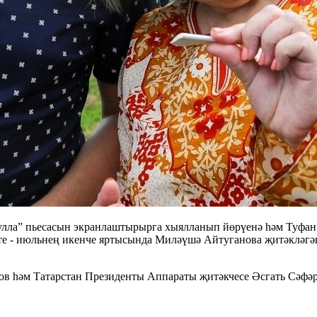
ла” пьесасын экранлаштырырга хыялланып йөрүенә һәм Туфан
итте - июльнең икенче яртысында Миләүшә Айтуганова җитәкләг
в һәм Татарстан Президенты Аппараты җитәкчесе Әсгать Сәфә