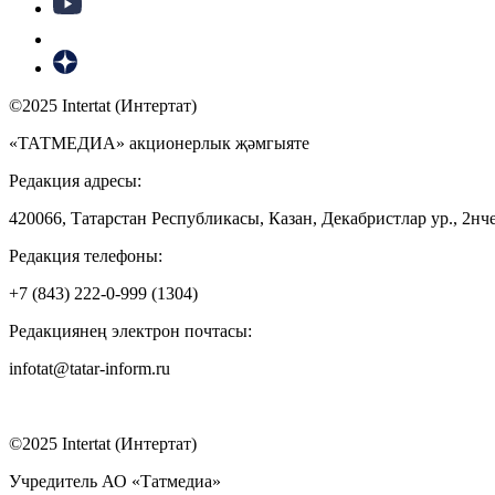
©2025 Intertat (Интертат)
«ТАТМЕДИА» акционерлык җәмгыяте
Редакция адресы:
420066, Татарстан Республикасы, Казан, Декабристлар ур., 2нче
Редакция телефоны:
+7 (843) 222-0-999 (1304)
Редакциянең электрон почтасы:
infotat@tatar-inform.ru
©2025 Intertat (Интертат)
Учредитель АО «Татмедиа»