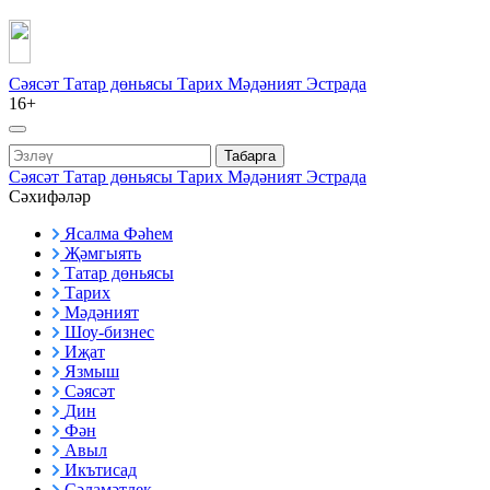
Сәясәт
Татар дөньясы
Тарих
Мәдәният
Эстрада
16+
Табарга
Сәясәт
Татар дөньясы
Тарих
Мәдәният
Эстрада
Сәхифәләр
Ясалма Фәһем
Җәмгыять
Татар дөньясы
Тарих
Мәдәният
Шоу-бизнес
Иҗат
Язмыш
Сәясәт
Дин
Фән
Авыл
Икътисад
Сәламәтлек