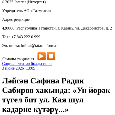
©2025 Intertat (Интертат)
Учредитель АО «Татмедиа»
Адрес редакции:
420066, Республика Татарстан, г. Казань, ул. Декабристов, д. 2
Тел.: +7 843 222 0 999
Эл. почта: infotat@tatar-inform.ru
Язманы тыңлагыз
Социаль челтәр йолдызлары
3 июнь 2026 13:05
Ләйсән Сафина Радик
Сабиров хакында: «Ун йөрәк
түгел бит ул. Кая шул
кадәрне күтәрү...»