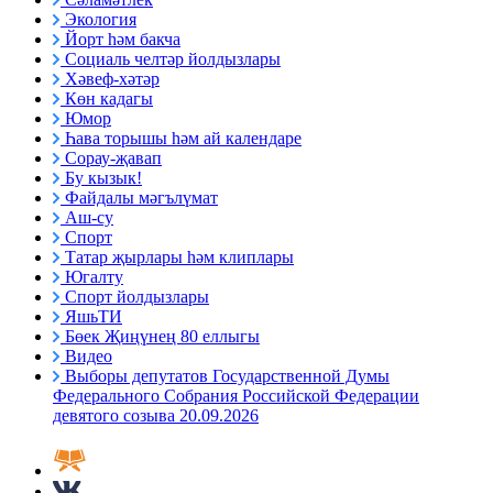
Экология
Йорт һәм бакча
Социаль челтәр йолдызлары
Хәвеф-хәтәр
Көн кадагы
Юмор
Һава торышы һәм ай календаре
Сорау-җавап
Бу кызык!
Файдалы мәгълүмат
Аш-су
Спорт
Татар җырлары һәм клиплары
Югалту
Спорт йолдызлары
ЯшьТИ
Бөек Җиңүнең 80 еллыгы
Видео
Выборы депутатов Государственной Думы
Федерального Собрания Российской Федерации
девятого созыва 20.09.2026