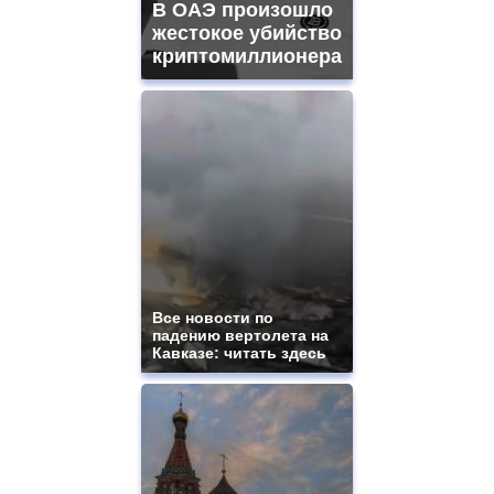
В ОАЭ произошло
жестокое убийство
криптомиллионера
Все новости по
падению вертолета на
Кавказе: читать здесь