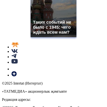
Таких событий не
было с 1945: чего
ждать всем нам?
©2025 Intertat (Интертат)
«ТАТМЕДИА» акционерлык җәмгыяте
Редакция адресы: