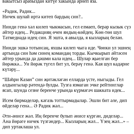
вакытсыз арабыздан китүе хакында әрнеп яза.
«Радик, Радик...
Ничек шулай иртә китеп бардың син?..
Нинди генә хәл килеп чыкмасын, гел елмаеп, берәр кызык сүз
әйтер идең... Редакцияң өчен яндың-көйдең. Көн-төн шул
Татмедиада идең син. Я эштә, я авылда, я кызларың белән.
Нинди эшкә тотынсаң, яхшы килеп чыга иде. Чөнки ул эшнең
артында син һәм синең командаң торды. Кычкырып әйтәсен
әйтер урында да дәшми кала идең... Шулар җыелган бер
йөрәккә... Ун йөрәк түгел бит ул, берәү генә. Кая шул кадәрне
күтәрү...
“Шәһри Казан” син җитәкләгән елларда үсте, ныгыды. Гел
алдынгылар рәтендә булды. Тузга язмаган эчке рейтинглар
ясап, шунда сезне беренче урында күрмәгәч шакката идек...
Исем бирмәделәр, кәгазь тоттырмадылар. Эшли бит әле, дип
өйделәр генә... Ә Радик жәл...
Әти-әнисе жәл. Иң беренче булып әнисе күргән, диделәр...
Ана йөрәге ничек түзгәндер... Кызларың жәл... Үзең жәл...» –
дип уртаклаша ул.