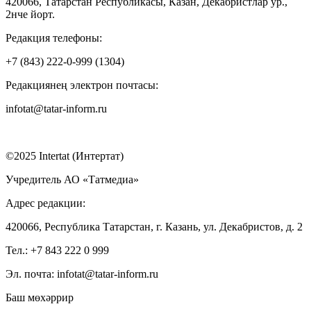
420066, Татарстан Республикасы, Казан, Декабристлар ур.,
2нче йорт.
Редакция телефоны:
+7 (843) 222-0-999 (1304)
Редакциянең электрон почтасы:
infotat@tatar-inform.ru
©2025 Intertat (Интертат)
Учредитель АО «Татмедиа»
Адрес редакции:
420066, Республика Татарстан, г. Казань, ул. Декабристов, д. 2
Тел.: +7 843 222 0 999
Эл. почта: infotat@tatar-inform.ru
Баш мөхәррир