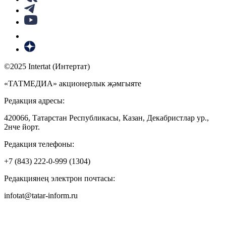
©2025 Intertat (Интертат)
«ТАТМЕДИА» акционерлык җәмгыяте
Редакция адресы:
420066, Татарстан Республикасы, Казан, Декабристлар ур.,
2нче йорт.
Редакция телефоны:
+7 (843) 222-0-999 (1304)
Редакциянең электрон почтасы:
infotat@tatar-inform.ru