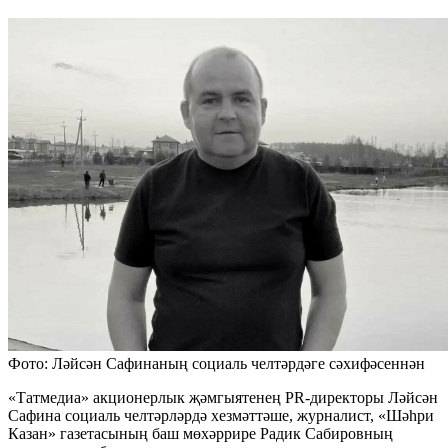
Фото: Ләйсән Сафинаның социаль челтәрдәге сәхифәсеннән
«Татмедиа» акционерлык җәмгыятенең PR-директоры Ләйсән
Сафина социаль челтәрләрдә хезмәттәше, журналист, «Шәһри
Казан» газетасының баш мөхәррире Радик Сабировның