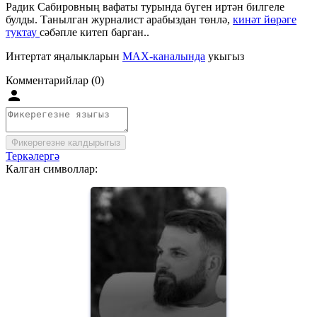
Радик Сабировның вафаты турында бүген иртән билгеле
булды. Танылган журналист арабыздан төнлә,
кинәт йөрәге
туктау
сәбәпле китеп барган..
Интертат яңалыкларын
MAX-каналында
укыгыз
Комментарийлар (0)
Фикерегезне калдырыгыз
Теркәлергә
Калган символлар: