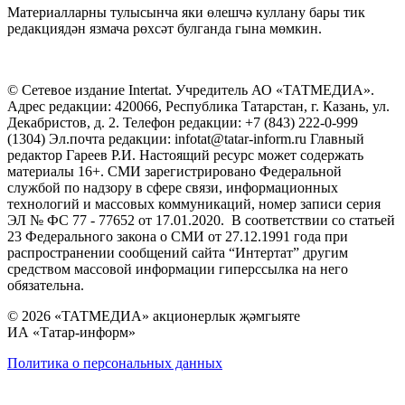
Материалларны тулысынча яки өлешчә куллану бары тик
редакциядән язмача рөхсәт булганда гына мөмкин.
© Сетевое издание Intertat. Учредитель АО «ТАТМЕДИА».
Адрес редакции: 420066, Республика Татарстан, г. Казань, ул.
Декабристов, д. 2. Телефон редакции: +7 (843) 222-0-999
(1304) Эл.почта редакции: infotat@tatar-inform.ru Главный
редактор Гареев Р.И. Настоящий ресурс может содержать
материалы 16+. СМИ зарегистрировано Федеральной
службой по надзору в сфере связи, информационных
технологий и массовых коммуникаций, номер записи серия
ЭЛ № ФС 77 - 77652 от 17.01.2020. В соответствии со статьей
23 Федерального закона о СМИ от 27.12.1991 года при
распространении сообщений сайта “Интертат” другим
средством массовой информации гиперссылка на него
обязательна.
© 2026 «ТАТМЕДИА» акционерлык җәмгыяте
ИА «Татар-информ»
Политика о персональных данных