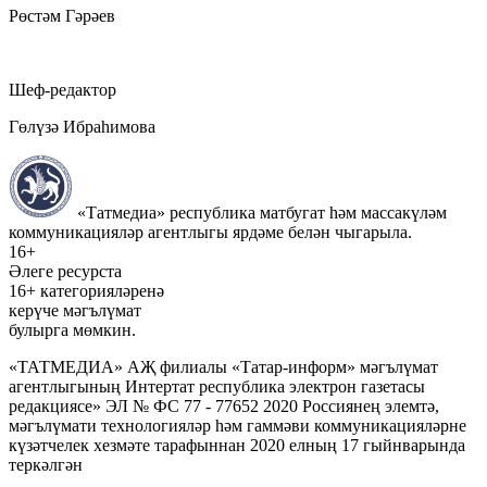
Рөстәм Гәрәев
Шеф-редактор
Гөлүзә Ибраһимова
«Татмедиа» республика матбугат һәм массакүләм
коммуникацияләр агентлыгы ярдәме белән чыгарыла.
16+
Әлеге ресурста
16+ категорияләренә
керүче мәгълүмат
булырга мөмкин.
«ТАТМЕДИА» АҖ филиалы «Татар-информ» мәгълүмат
агентлыгының Интертат республика электрон газетасы
редакциясе» ЭЛ № ФС 77 - 77652 2020 Россиянең элемтә,
мәгълүмати технологияләр һәм гаммәви коммуникацияләрне
күзәтчелек хезмәте тарафыннан 2020 елның 17 гыйнварында
теркәлгән