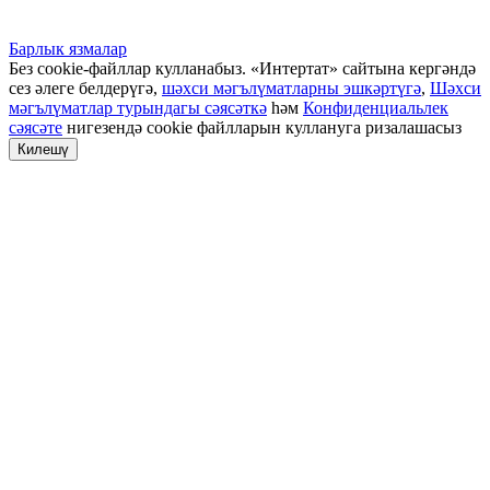
Барлык язмалар
Без cookie-файллар кулланабыз. «Интертат» сайтына кергәндә
сез әлеге белдерүгә,
шәхси мәгълүматларны эшкәртүгә
,
Шәхси
мәгълүматлар турындагы сәясәткә
һәм
Конфиденциальлек
сәясәте
нигезендә cookie файлларын куллануга ризалашасыз
Килешү