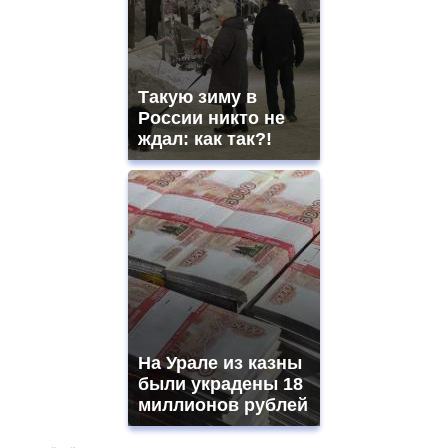
Такую зиму в
России никто не
ждал: как так?!
На Урале из казны
были украдены 18
миллионов рублей