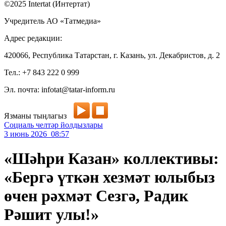
©2025 Intertat (Интертат)
Учредитель АО «Татмедиа»
Адрес редакции:
420066, Республика Татарстан, г. Казань, ул. Декабристов, д. 2
Тел.: +7 843 222 0 999
Эл. почта: infotat@tatar-inform.ru
Язманы тыңлагыз
Социаль челтәр йолдызлары
3 июнь 2026 08:57
«Шәһри Казан» коллективы:
«Бергә үткән хезмәт юлыбыз
өчен рәхмәт Сезгә, Радик
Рәшит улы!»