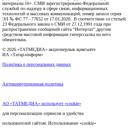
материалы 16+. СМИ зарегистрировано Федеральной
службой по надзору в сфере связи, информационных
технологий и массовых коммуникаций, номер записи серия
ЭЛ № ФС 77 - 77652 от 17.01.2020. В соответствии со статьей
23 Федерального закона о СМИ от 27.12.1991 года при
распространении сообщений сайта “Интертат” другим
средством массовой информации гиперссылка на него
обязательна.
© 2026 «ТАТМЕДИА» акционерлык җәмгыяте
ИА «Татар-информ»
Политика о персональных данных
Антикоррупционная политика
АО «ТАТМЕДИА» использует «cookie»
для персонализации сервисов и удобства
пользователей сайтом. Использование «cookie»