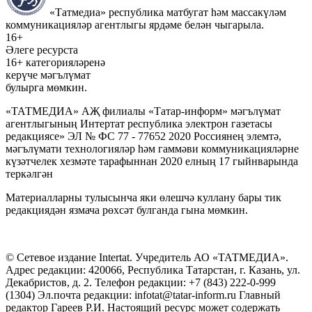
«Татмедиа» республика матбугат һәм массакүләм
коммуникацияләр агентлыгы ярдәме белән чыгарыла.
16+
Әлеге ресурста
16+ категорияләренә
керүче мәгълүмат
булырга мөмкин.
«ТАТМЕДИА» АҖ филиалы «Татар-информ» мәгълүмат
агентлыгының Интертат республика электрон газетасы
редакциясе» ЭЛ № ФС 77 - 77652 2020 Россиянең элемтә,
мәгълүмати технологияләр һәм гаммәви коммуникацияләрне
күзәтчелек хезмәте тарафыннан 2020 елның 17 гыйнварында
теркәлгән
Материалларны тулысынча яки өлешчә куллану бары тик
редакциядән язмача рөхсәт булганда гына мөмкин.
© Сетевое издание Intertat. Учредитель АО «ТАТМЕДИА».
Адрес редакции: 420066, Республика Татарстан, г. Казань, ул.
Декабристов, д. 2. Телефон редакции: +7 (843) 222-0-999
(1304) Эл.почта редакции: infotat@tatar-inform.ru Главный
редактор Гареев Р.И. Настоящий ресурс может содержать