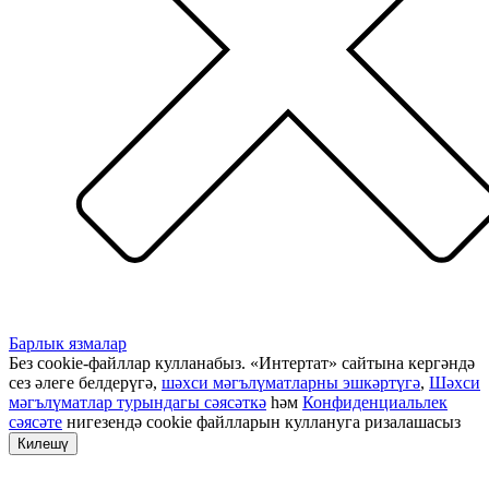
Барлык язмалар
Без cookie-файллар кулланабыз. «Интертат» сайтына кергәндә
сез әлеге белдерүгә,
шәхси мәгълүматларны эшкәртүгә
,
Шәхси
мәгълүматлар турындагы сәясәткә
һәм
Конфиденциальлек
сәясәте
нигезендә cookie файлларын куллануга ризалашасыз
Килешү