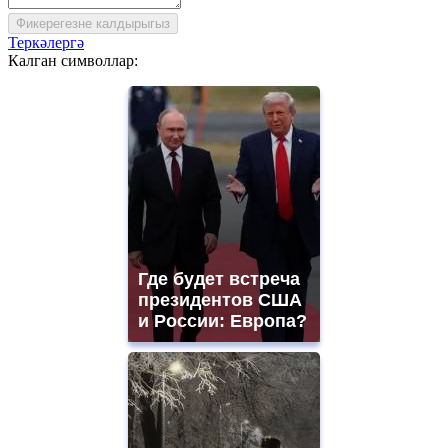
Фикерегезне калдырыгыз
Теркәлергә
Калган символлар:
Где будет встреча
президентов США
и России: Европа?