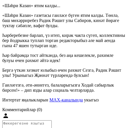
«Шәһри Казан» ятим калды...
«Шәһри Казан» газетасы гаиләсе бүген ятим калды. Төнлә,
баш мөхәрриребез Радик Рәшит улы Сабиров, кинәт йөрәге
туктау сәбәпле, вафат булды.
Һәрберебезне барлап, үз итеп, кирәк чакта сүгеп, коллективны
бер йодрыкка туплап торган редакторыбыз әле май аенда
гына 47 яшен тутырган иде.
Һәр бәйрәмдә тост әйткәндә, без аңа кешелекле, рәхимле
булуы өчен рәхмәт әйтә идек!
Бергә үткән хезмәт юлыбыз өчен рәхмәт Сезгә, Радик Рәшит
улы! Урыныгыз Җәннәт түрләрендә булсын!
Гаиләгезгә, әти-әниегез, балаларыгызга Ходай сабырлык
бирсен!» – дип язды алар социаль челтәрләрдә.
Интертат яңалыкларын
MAX-каналында
укыгыз
Комментарийлар (0)