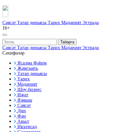
Сәясәт
Татар дөньясы
Тарих
Мәдәният
Эстрада
16+
Табарга
Сәясәт
Татар дөньясы
Тарих
Мәдәният
Эстрада
Сәхифәләр
Ясалма Фәһем
Җәмгыять
Татар дөньясы
Тарих
Мәдәният
Шоу-бизнес
Иҗат
Язмыш
Сәясәт
Дин
Фән
Авыл
Икътисад
Сәламәтлек