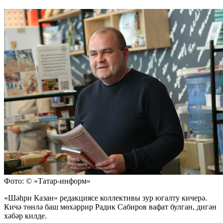
Фото: © «Татар-информ»
«Шәһри Казан» редакциясе коллективы зур югалту кичерә.
Кичә төнлә баш мөхәррир Радик Сабиров вафат булган, дигән
хәбәр килде.