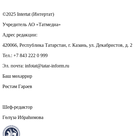
©2025 Intertat (Интертат)
Учредитель АО «Татмедиа»
Адрес редакции:
420066, Республика Татарстан, г. Казань, ул. Декабристов, д. 2
Тел.: +7 843 222 0 999
Эл. почта: infotat@tatar-inform.ru
Баш мөхәррир
Рөстәм Гәрәев
Шеф-редактор
Гөлүзә Ибраһимова