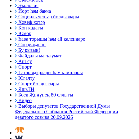
Экология
Йорт һәм бакча
Социаль челтәр йолдызлары
Хәвеф-хәтәр
Көн кадагы
Юмор
Һава торышы һәм ай календаре
Сорау-җавап
Бу кызык!
Файдалы мәгълүмат
Аш-су
Спорт
Татар җырлары һәм клиплары
Югалту
Спорт йолдызлары
ЯшьТИ
Бөек Җиңүнең 80 еллыгы
Видео
Выборы депутатов Государственной Думы
Федерального Собрания Российской Федерации
девятого созыва 20.09.2026