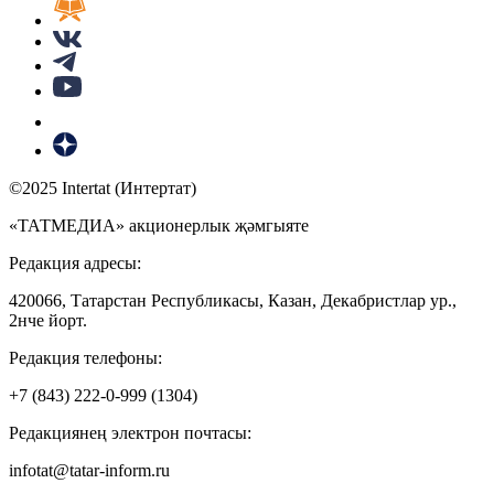
©2025 Intertat (Интертат)
«ТАТМЕДИА» акционерлык җәмгыяте
Редакция адресы:
420066, Татарстан Республикасы, Казан, Декабристлар ур.,
2нче йорт.
Редакция телефоны:
+7 (843) 222-0-999 (1304)
Редакциянең электрон почтасы:
infotat@tatar-inform.ru