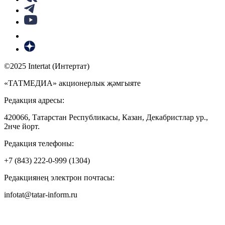
©2025 Intertat (Интертат)
«ТАТМЕДИА» акционерлык җәмгыяте
Редакция адресы:
420066, Татарстан Республикасы, Казан, Декабристлар ур.,
2нче йорт.
Редакция телефоны:
+7 (843) 222-0-999 (1304)
Редакциянең электрон почтасы:
infotat@tatar-inform.ru