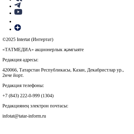
©2025 Intertat (Интертат)
«ТАТМЕДИА» акционерлык җәмгыяте
Редакция адресы:
420066, Татарстан Республикасы, Казан, Декабристлар ур.,
2нче йорт.
Редакция телефоны:
+7 (843) 222-0-999 (1304)
Редакциянең электрон почтасы:
infotat@tatar-inform.ru