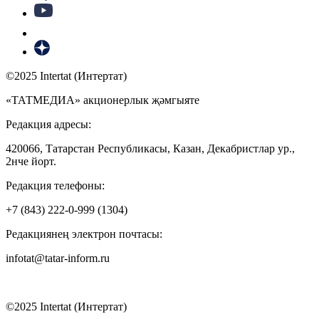
©2025 Intertat (Интертат)
«ТАТМЕДИА» акционерлык җәмгыяте
Редакция адресы:
420066, Татарстан Республикасы, Казан, Декабристлар ур.,
2нче йорт.
Редакция телефоны:
+7 (843) 222-0-999 (1304)
Редакциянең электрон почтасы:
infotat@tatar-inform.ru
©2025 Intertat (Интертат)