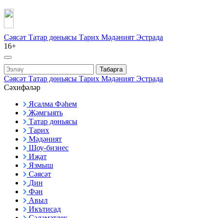
Сәясәт
Татар дөньясы
Тарих
Мәдәният
Эстрада
16+
Табарга
Сәясәт
Татар дөньясы
Тарих
Мәдәният
Эстрада
Сәхифәләр
Ясалма Фәһем
Җәмгыять
Татар дөньясы
Тарих
Мәдәният
Шоу-бизнес
Иҗат
Язмыш
Сәясәт
Дин
Фән
Авыл
Икътисад
Сәламәтлек