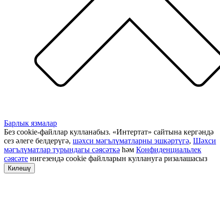
Барлык язмалар
Без cookie-файллар кулланабыз. «Интертат» сайтына кергәндә
сез әлеге белдерүгә,
шәхси мәгълүматларны эшкәртүгә
,
Шәхси
мәгълүматлар турындагы сәясәткә
һәм
Конфиденциальлек
сәясәте
нигезендә cookie файлларын куллануга ризалашасыз
Килешү