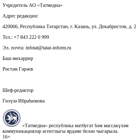
Учредитель АО «Татмедиа»
Адрес редакции:
420066, Республика Татарстан, г. Казань, ул. Декабристов, д. 2
Тел.: +7 843 222 0 999
Эл. почта: infotat@tatar-inform.ru
Баш мөхәррир
Рөстәм Гәрәев
Шеф-редактор
Гөлүзә Ибраһимова
«Татмедиа» республика матбугат һәм массакүләм
коммуникацияләр агентлыгы ярдәме белән чыгарыла.
16+