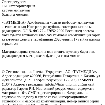
Әлеге ресурста
16+ категорияләренә
керүче мәгълүмат
булырга мөмкин.
«ТАТМЕДИА» АҖ филиалы «Татар-информ» мәгълүмат
агентлыгының Интертат республика электрон газетасы
редакциясе» ЭЛ № ФС 77 - 77652 2020 Россиянең элемтә,
мәгълүмати технологияләр һәм гаммәви коммуникацияләрне
күзәтчелек хезмәте тарафыннан 2020 елның 17 гыйнварында
теркәлгән
Материалларны тулысынча яки өлешчә куллану бары тик
редакциядән язмача рөхсәт булганда гына мөмкин.
© Сетевое издание Intertat. Учредитель АО «ТАТМЕДИА».
Адрес редакции: 420066, Республика Татарстан, г. Казань, ул.
Декабристов, д. 2. Телефон редакции: +7 (843) 222-0-999
(1304) Эл.почта редакции: infotat@tatar-inform.ru Главный
редактор Гареев Р.И. Настоящий ресурс может содержать
материалы 16+. СМИ зарегистрировано Федеральной
службой по надзору в сфере связи, информационных
технологий и массовых коммуникаций, номер записи серия