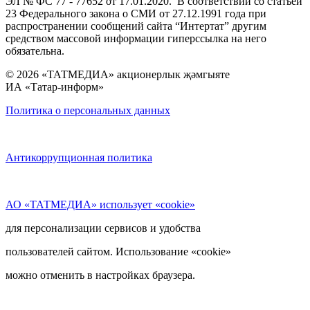
ЭЛ № ФС 77 - 77652 от 17.01.2020. В соответствии со статьей
23 Федерального закона о СМИ от 27.12.1991 года при
распространении сообщений сайта “Интертат” другим
средством массовой информации гиперссылка на него
обязательна.
© 2026 «ТАТМЕДИА» акционерлык җәмгыяте
ИА «Татар-информ»
Политика о персональных данных
Антикоррупционная политика
АО «ТАТМЕДИА» использует «cookie»
для персонализации сервисов и удобства
пользователей сайтом. Использование «cookie»
можно отменить в настройках браузера.