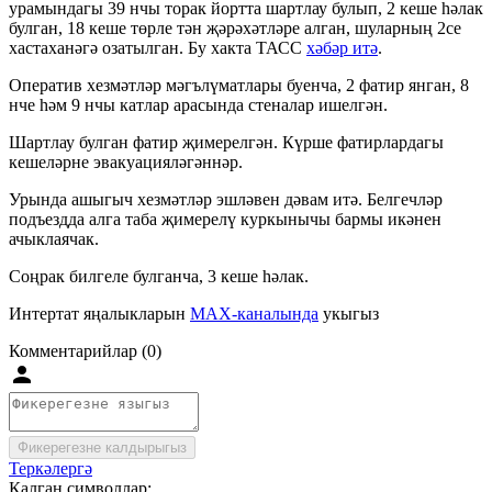
урамындагы 39 нчы торак йортта шартлау булып, 2 кеше һәлак
булган, 18 кеше төрле тән җәрәхәтләре алган, шуларның 2се
хастаханәгә озатылган. Бу хакта ТАСС
хәбәр итә
.
Оператив хезмәтләр мәгълүматлары буенча, 2 фатир янган, 8
нче һәм 9 нчы катлар арасында стеналар ишелгән.
Шартлау булган фатир җимерелгән. Күрше фатирлардагы
кешеләрне эвакуацияләгәннәр.
Урында ашыгыч хезмәтләр эшләвен дәвам итә. Белгечләр
подъездда алга таба җимерелү куркынычы бармы икәнен
ачыклаячак.
Соңрак билгеле булганча, 3 кеше һәлак.
Интертат яңалыкларын
MAX-каналында
укыгыз
Комментарийлар (0)
Фикерегезне калдырыгыз
Теркәлергә
Калган символлар: