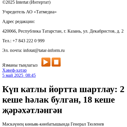
©2025 Intertat (Интертат)
Учредитель АО «Татмедиа»
Адрес редакции:
420066, Республика Татарстан, г. Казань, ул. Декабристов, д. 2
Тел.: +7 843 222 0 999
Эл. почта: infotat@tatar-inform.ru
Язманы тыңлагыз
Хәвеф-хәтәр
5 май 2025 08:45
Күп катлы йортта шартлау: 2
кеше һәлак булган, 18 кеше
җәрәхәтләнгән
Мәскәүнең көньяк-көнбатышында Генерал Тюленев