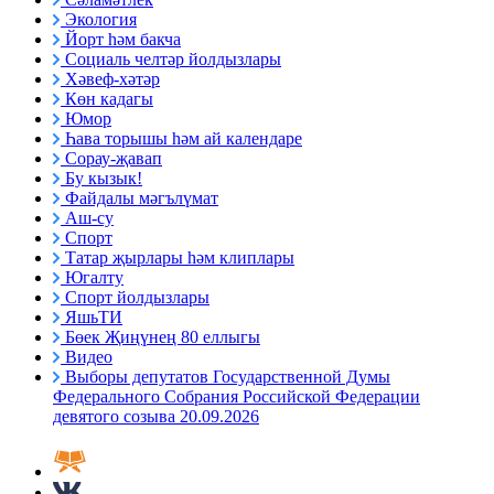
Экология
Йорт һәм бакча
Социаль челтәр йолдызлары
Хәвеф-хәтәр
Көн кадагы
Юмор
Һава торышы һәм ай календаре
Сорау-җавап
Бу кызык!
Файдалы мәгълүмат
Аш-су
Спорт
Татар җырлары һәм клиплары
Югалту
Спорт йолдызлары
ЯшьТИ
Бөек Җиңүнең 80 еллыгы
Видео
Выборы депутатов Государственной Думы
Федерального Собрания Российской Федерации
девятого созыва 20.09.2026