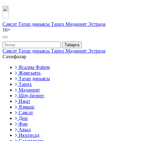
Сәясәт
Татар дөньясы
Тарих
Мәдәният
Эстрада
16+
Табарга
Сәясәт
Татар дөньясы
Тарих
Мәдәният
Эстрада
Сәхифәләр
Ясалма Фәһем
Җәмгыять
Татар дөньясы
Тарих
Мәдәният
Шоу-бизнес
Иҗат
Язмыш
Сәясәт
Дин
Фән
Авыл
Икътисад
Сәламәтлек