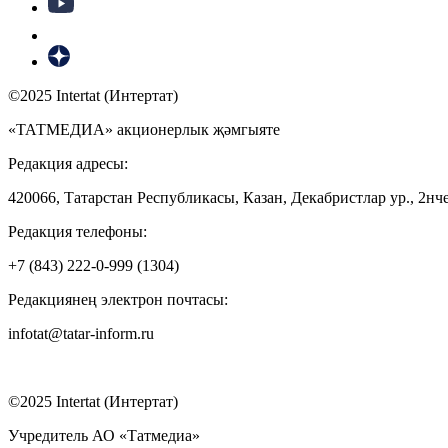
©2025 Intertat (Интертат)
«ТАТМЕДИА» акционерлык җәмгыяте
Редакция адресы:
420066, Татарстан Республикасы, Казан, Декабристлар ур., 2нче
Редакция телефоны:
+7 (843) 222-0-999 (1304)
Редакциянең электрон почтасы:
infotat@tatar-inform.ru
©2025 Intertat (Интертат)
Учредитель АО «Татмедиа»