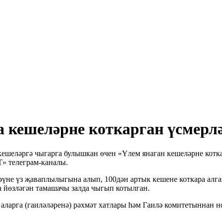
 кешеләрне коткарган үсмерлә
кешеләргә чыгарга булышкан өчен «Үлем янаган кешеләрне котка
» телеграм-каналы.
әүне үз җаваплылыгына алып, 100дән артык кешене коткара алг
 йөзләгән тамашачы залда чыгып котылган.
 аларга (гаиләләренә) рәхмәт хатлары һәм Гаилә комитетыннан 