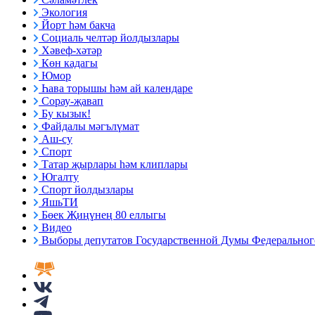
Экология
Йорт һәм бакча
Социаль челтәр йолдызлары
Хәвеф-хәтәр
Көн кадагы
Юмор
Һава торышы һәм ай календаре
Сорау-җавап
Бу кызык!
Файдалы мәгълүмат
Аш-су
Спорт
Татар җырлары һәм клиплары
Югалту
Спорт йолдызлары
ЯшьТИ
Бөек Җиңүнең 80 еллыгы
Видео
Выборы депутатов Государственной Думы Федерального