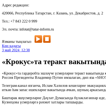
Адрес редакции:
420066, Республика Татарстан, г. Казань, ул. Декабристов, д. 2
Тел.: +7 843 222 0 999
Эл. почта: infotat@tatar-inform.ru
Язманы тыңлагыз
Көн кадагы
3 май 2024 12:38
«Крокус»та теракт вакытында
«Крокус»та гардеробта эшләүче үсмерләрне теракт вакытында 
Россия Президенты Владимир Путин имзалаган, дип яза «SHOT
Телеграм-канал язганча, Ислам Хәлилов кешеләрне эвакуациял
иткән һәм запас ишекләрне вакытында ачкан, шуның аркасында
Баштарак яшүсмерләрне Дәүләт Думасында бүләкләгәннәр иде,
Кузнецова үсмерләргә рәхмәт хатлары тапшырды.