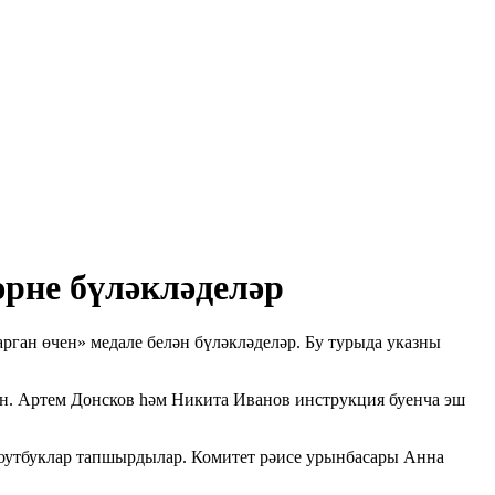
рне бүләкләделәр
рган өчен» медале белән бүләкләделәр. Бу турыда указны
ан. Артем Донсков һәм Никита Иванов инструкция буенча эш
ноутбуклар тапшырдылар. Комитет рәисе урынбасары Анна