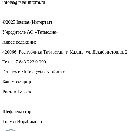
infotat@tatar-inform.ru
©2025 Intertat (Интертат)
Учредитель АО «Татмедиа»
Адрес редакции:
420066, Республика Татарстан, г. Казань, ул. Декабристов, д. 2
Тел.: +7 843 222 0 999
Эл. почта: infotat@tatar-inform.ru
Баш мөхәррир
Рөстәм Гәрәев
Шеф-редактор
Гөлүзә Ибраһимова