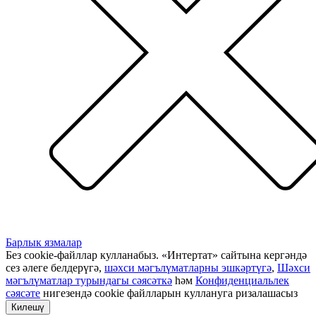
Барлык язмалар
Без cookie-файллар кулланабыз. «Интертат» сайтына кергәндә
сез әлеге белдерүгә,
шәхси мәгълүматларны эшкәртүгә
,
Шәхси
мәгълүматлар турындагы сәясәткә
һәм
Конфиденциальлек
сәясәте
нигезендә cookie файлларын куллануга ризалашасыз
Килешү