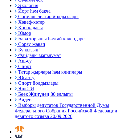
Экология
Йорт һәм бакча
Социаль челтәр йолдызлары
Хәвеф-хәтәр
Көн кадагы
Юмор
Һава торышы һәм ай календаре
Сорау-җавап
Бу кызык!
Файдалы мәгълүмат
Аш-су
Спорт
Татар җырлары һәм клиплары
Югалту
Спорт йолдызлары
ЯшьТИ
Бөек Җиңүнең 80 еллыгы
Видео
Выборы депутатов Государственной Думы
Федерального Собрания Российской Федерации
девятого созыва 20.09.2026