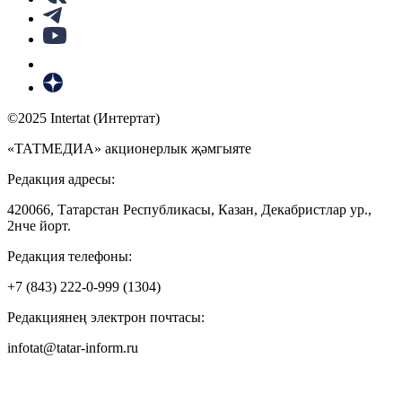
©2025 Intertat (Интертат)
«ТАТМЕДИА» акционерлык җәмгыяте
Редакция адресы:
420066, Татарстан Республикасы, Казан, Декабристлар ур.,
2нче йорт.
Редакция телефоны:
+7 (843) 222-0-999 (1304)
Редакциянең электрон почтасы:
infotat@tatar-inform.ru