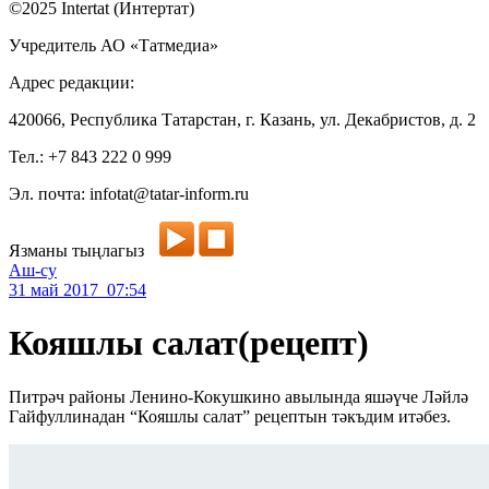
©2025 Intertat (Интертат)
Учредитель АО «Татмедиа»
Адрес редакции:
420066, Республика Татарстан, г. Казань, ул. Декабристов, д. 2
Тел.: +7 843 222 0 999
Эл. почта: infotat@tatar-inform.ru
Язманы тыңлагыз
Аш-су
31 май 2017 07:54
Кояшлы салат(рецепт)
Питрәч районы Ленино-Кокушкино авылында яшәүче Ләйлә
Гайфуллинадан “Кояшлы салат” рецептын тәкъдим итәбез.