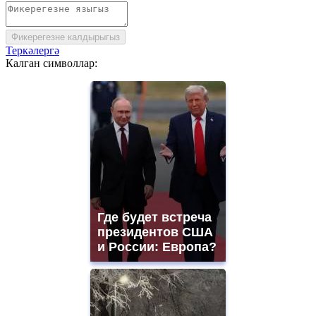
Фикерегезне калдырыгыз
Теркәлергә
Калган символлар:
Где будет встреча
президентов США
и России: Европа?