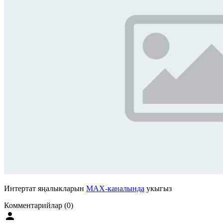
Интертат яңалыкларын
MAX-каналында
укыгыз
Комментарийлар (0)