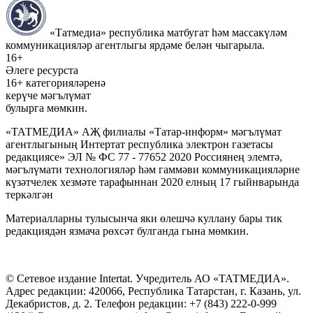
«Татмедиа» республика матбугат һәм массакүләм
коммуникацияләр агентлыгы ярдәме белән чыгарыла.
16+
Әлеге ресурста
16+ категорияләренә
керүче мәгълүмат
булырга мөмкин.
«ТАТМЕДИА» АҖ филиалы «Татар-информ» мәгълүмат
агентлыгының Интертат республика электрон газетасы
редакциясе» ЭЛ № ФС 77 - 77652 2020 Россиянең элемтә,
мәгълүмати технологияләр һәм гаммәви коммуникацияләрне
күзәтчелек хезмәте тарафыннан 2020 елның 17 гыйнварында
теркәлгән
Материалларны тулысынча яки өлешчә куллану бары тик
редакциядән язмача рөхсәт булганда гына мөмкин.
© Сетевое издание Intertat. Учредитель АО «ТАТМЕДИА».
Адрес редакции: 420066, Республика Татарстан, г. Казань, ул.
Декабристов, д. 2. Телефон редакции: +7 (843) 222-0-999