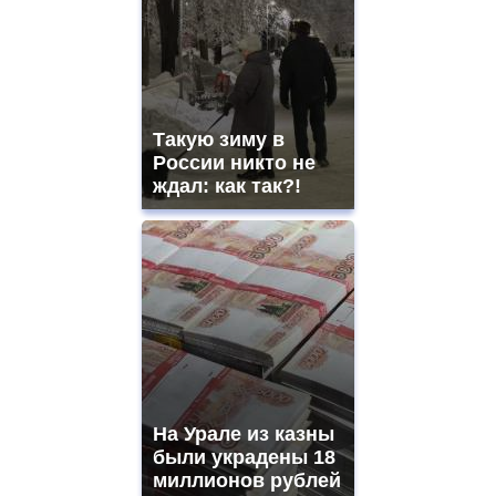
Такую зиму в
России никто не
ждал: как так?!
На Урале из казны
были украдены 18
миллионов рублей