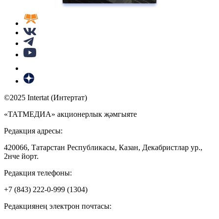
©2025 Intertat (Интертат)
«ТАТМЕДИА» акционерлык җәмгыяте
Редакция адресы:
420066, Татарстан Республикасы, Казан, Декабристлар ур.,
2нче йорт.
Редакция телефоны:
+7 (843) 222-0-999 (1304)
Редакциянең электрон почтасы: