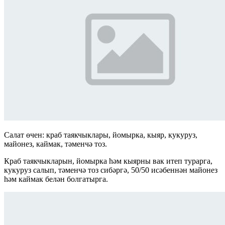
Салат өчен: краб таякчыклары, йомырка, кыяр, кукуруз,
майонез, каймак, тәменчә тоз.
Краб таякчыкларын, йомырка һәм кыярны вак итеп турарга,
кукуруз салып, тәменчә тоз сибәргә, 50/50 исәбеннән майонез
һәм каймак белән болгатырга.