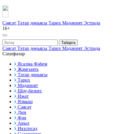
Сәясәт
Татар дөньясы
Тарих
Мәдәният
Эстрада
16+
Табарга
Сәясәт
Татар дөньясы
Тарих
Мәдәният
Эстрада
Сәхифәләр
Ясалма Фәһем
Җәмгыять
Татар дөньясы
Тарих
Мәдәният
Шоу-бизнес
Иҗат
Язмыш
Сәясәт
Дин
Фән
Авыл
Икътисад
Сәламәтлек