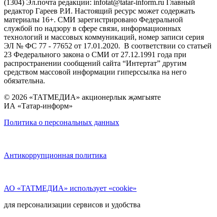
(1304) Эл.почта редакции: infotat@tatar-inform.ru Главный
редактор Гареев Р.И. Настоящий ресурс может содержать
материалы 16+. СМИ зарегистрировано Федеральной
службой по надзору в сфере связи, информационных
технологий и массовых коммуникаций, номер записи серия
ЭЛ № ФС 77 - 77652 от 17.01.2020. В соответствии со статьей
23 Федерального закона о СМИ от 27.12.1991 года при
распространении сообщений сайта “Интертат” другим
средством массовой информации гиперссылка на него
обязательна.
© 2026 «ТАТМЕДИА» акционерлык җәмгыяте
ИА «Татар-информ»
Политика о персональных данных
Антикоррупционная политика
АО «ТАТМЕДИА» использует «cookie»
для персонализации сервисов и удобства