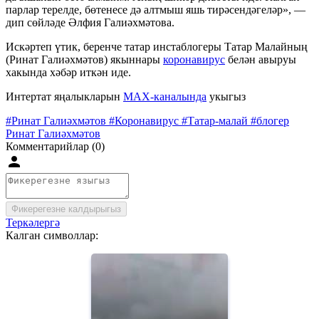
парлар терелде, бөтенесе дә алтмыш яшь тирәсендәгеләр», —
дип сөйләде Әлфия Галиәхмәтова.
Искәртеп үтик, беренче татар инстаблогеры Татар Малайның
(Ринат Галиәхмәтов) якыннары
коронавирус
белән авыруы
хакында хәбәр иткән иде.
Интертат яңалыкларын
MAX-каналында
укыгыз
#Ринат Галиәхмәтов
#Коронавирус
#Татар-малай
#блогер
Ринат Галиәхмәтов
Комментарийлар (0)
Фикерегезне калдырыгыз
Теркәлергә
Калган символлар: