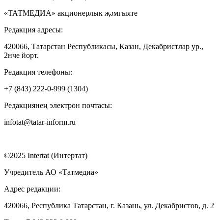
«ТАТМЕДИА» акционерлык җәмгыяте
Редакция адресы:
420066, Татарстан Республикасы, Казан, Декабристлар ур.,
2нче йорт.
Редакция телефоны:
+7 (843) 222-0-999 (1304)
Редакциянең электрон почтасы:
infotat@tatar-inform.ru
©2025 Intertat (Интертат)
Учредитель АО «Татмедиа»
Адрес редакции:
420066, Республика Татарстан, г. Казань, ул. Декабристов, д. 2