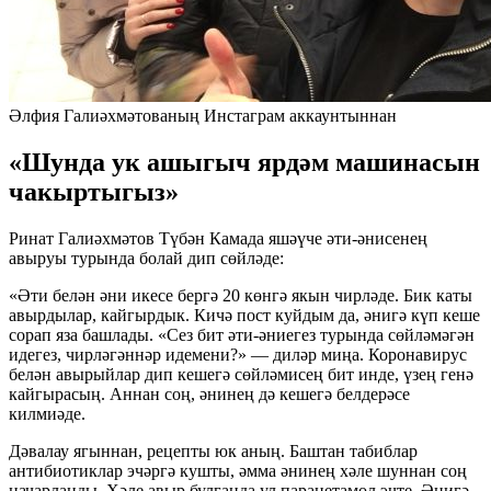
Әлфия Галиәхмәтованың Инстаграм аккаунтыннан
«Шунда ук ашыгыч ярдәм машинасын
чакыртыгыз»
Ринат Галиәхмәтов Түбән Камада яшәүче әти-әнисенең
авыруы турында болай дип сөйләде:
«Әти белән әни икесе бергә 20 көнгә якын чирләде. Бик каты
авырдылар, кайгырдык. Кичә пост куйдым да, әнигә күп кеше
сорап яза башлады. «Сез бит әти-әниегез турында сөйләмәгән
идегез, чирләгәннәр идемени?» — диләр миңа. Коронавирус
белән авырыйлар дип кешегә сөйләмисең бит инде, үзең генә
кайгырасың. Аннан соң, әнинең дә кешегә белдерәсе
килмиәде.
Дәвалау ягыннан, рецепты юк аның. Баштан табиблар
антибиотиклар эчәргә кушты, әмма әнинең хәле шуннан соң
начарланды. Хәле авыр булганда ул парацетамол эчте. Әнигә