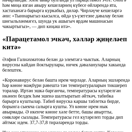
һәм миңа язган авыру кешеләрнең күбесе өйләрендә ята,
хастаханәгә барырга куркабыз, диләр. Чирләүче кешеләргә
әни: «Тыннарыгыз кысылса, өйдә үз-үзегезне дәвалау белән
шөгыльләнмәгез, шунда ук ашыгыч ярдәм машинасын
чакыртыгыз», — дип киңәш итә».
«Парацетамол эчкәч, хәлләр җиңеләеп
китә»
Әлфия Галиәхмәтова белән дә элемтәгә чыктык. Аларның
вирусны кайдан йоктырулары, ничек дәваланулары хакында
белештек.
«Коронавирус белән башта ирем чирләде. Аларның эшләрендә
һәр көнне мәҗбүри рәвештә тән температураларын тикшереп
торалар. Иртән эшкә барганчы, температурасы күтәрелгән
икәнен белдек һәм эшенә шалтыратып әйткәч, табибка
барырга куштылар. Табиб вируска каршы таблетка бирде,
борынга сыекча салырга кушты. Ул көнне ирем нык
авырмады. Ә икенче көнне хәле бетте, башы авыртты,
сөякләре сызлады. Температурасы гел күтәрелеп торды дип
әйтмәс идем. 37,7-37,8 тирәләрендә торды.