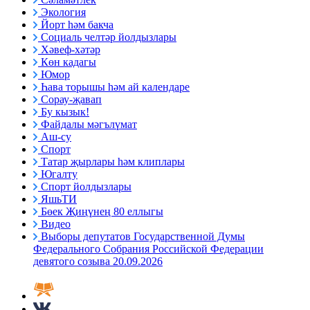
Экология
Йорт һәм бакча
Социаль челтәр йолдызлары
Хәвеф-хәтәр
Көн кадагы
Юмор
Һава торышы һәм ай календаре
Сорау-җавап
Бу кызык!
Файдалы мәгълүмат
Аш-су
Спорт
Татар җырлары һәм клиплары
Югалту
Спорт йолдызлары
ЯшьТИ
Бөек Җиңүнең 80 еллыгы
Видео
Выборы депутатов Государственной Думы
Федерального Собрания Российской Федерации
девятого созыва 20.09.2026