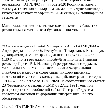
редакциясе» ЭЛ № ФС 77 - 77652 2020 Россиянең элемтә,
мәгълүмати технологияләр һәм гаммәви коммуникацияләрне
күзәтчелек хезмәте тарафыннан 2020 елның 17 гыйнварында
теркәлгән
Материалларны тулысынча яки өлешчә куллану бары тик
редакциядән язмача рөхсәт булганда гына мөмкин.
© Сетевое издание Intertat. Учредитель АО «ТАТМЕДИА».
Адрес редакции: 420066, Республика Татарстан, г. Казань, ул.
Декабристов, д. 2. Телефон редакции: +7 (843) 222-0-999
(1304) Эл.почта редакции: infotat@tatar-inform.ru Главный
редактор Гареев Р.И. Настоящий ресурс может содержать
материалы 16+. СМИ зарегистрировано Федеральной
службой по надзору в сфере связи, информационных
технологий и массовых коммуникаций, номер записи серия
ЭЛ № ФС 77 - 77652 от 17.01.2020. В соответствии со статьей
23 Федерального закона о СМИ от 27.12.1991 года при
распространении сообщений сайта “Интертат” другим
средством массовой информации гиперссылка на него
обязательна.
© 2026 «ТАТМЕДИА» акционерлык җәмгыяте