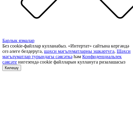
Барлык язмалар
Без cookie-файллар кулланабыз. «Интертат» сайтына кергәндә
сез әлеге белдерүгә,
шәхси мәгълүматларны эшкәртүгә
,
Шәхси
мәгълүматлар турындагы сәясәткә
һәм
Конфиденциальлек
сәясәте
нигезендә cookie файлларын куллануга ризалашасыз
Килешү