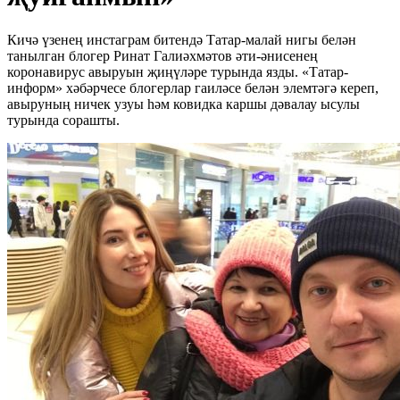
Кичә үзенең инстаграм битендә Татар-малай нигы белән
танылган блогер Ринат Галиәхмәтов әти-әнисенең
коронавирус авыруын җиңүләре турында язды. «Татар-
информ» хәбәрчесе блогерлар гаиләсе белән элемтәгә кереп,
авыруның ничек узуы һәм ковидка каршы дәвалау ысулы
турында сорашты.