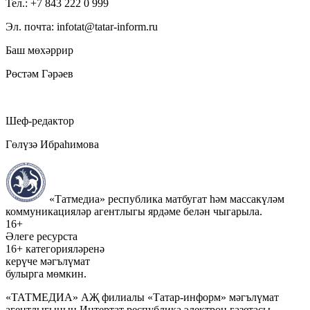
Тел.: +7 843 222 0 999
Эл. почта: infotat@tatar-inform.ru
Баш мөхәррир
Рөстәм Гәрәев
Шеф-редактор
Гөлүзә Ибраһимова
«Татмедиа» республика матбугат һәм массакүләм
коммуникацияләр агентлыгы ярдәме белән чыгарыла.
16+
Әлеге ресурста
16+ категорияләренә
керүче мәгълүмат
булырга мөмкин.
«ТАТМЕДИА» АҖ филиалы «Татар-информ» мәгълүмат
агентлыгының Интертат республика электрон газетасы