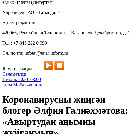
©2025 Intertat (Интертат)
Учредитель АО «Татмедиа»
Адрес редакции:
420066, Республика Татарстан, г. Казань, ул. Декабристов, д. 2
Тел.: +7 843 222 0 999
Эл. почта: infotat@tatar-inform.ru
Язманы тыңлагыз
Сәламәтлек
1 июнь 2020 08:00
Зилә Мөбәрәкшина
Коронавирусны җиңгән
блогер Әлфия Галиәхмәтова:
«Авыртудан аңымны
җуйганмын»