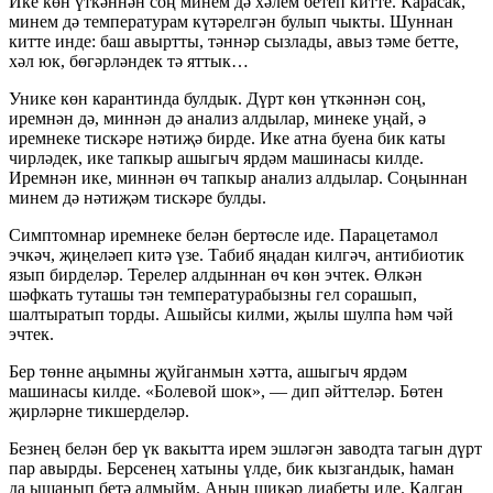
Ике көн үткәннән соң минем дә хәлем бетеп китте. Карасак,
минем дә температурам күтәрелгән булып чыкты. Шуннан
китте инде: баш авыртты, тәннәр сызлады, авыз тәме бетте,
хәл юк, бөгәрләндек тә яттык…
Унике көн карантинда булдык. Дүрт көн үткәннән соң,
иремнән дә, миннән дә анализ алдылар, минеке уңай, ә
иремнеке тискәре нәтиҗә бирде. Ике атна буена бик каты
чирләдек, ике тапкыр ашыгыч ярдәм машинасы килде.
Иремнән ике, миннән өч тапкыр анализ алдылар. Соңыннан
минем дә нәтиҗәм тискәре булды.
Симптомнар иремнеке белән бертөсле иде. Парацетамол
эчкәч, җиңеләеп китә үзе. Табиб яңадан килгәч, антибиотик
язып бирделәр. Терелер алдыннан өч көн эчтек. Өлкән
шәфкать туташы тән температурабызны гел сорашып,
шалтыратып торды. Ашыйсы килми, җылы шулпа һәм чәй
эчтек.
Бер төнне аңымны җуйганмын хәтта, ашыгыч ярдәм
машинасы килде. «Болевой шок», — дип әйттеләр. Бөтен
җирләрне тикшерделәр.
Безнең белән бер үк вакытта ирем эшләгән заводта тагын дүрт
пар авырды. Берсенең хатыны үлде, бик кызгандык, һаман
да ышанып бетә алмыйм. Аның шикәр диабеты иде. Калган