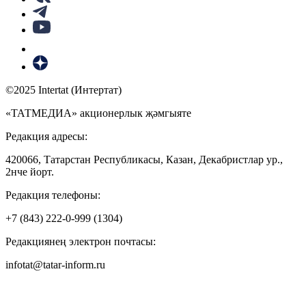
©2025 Intertat (Интертат)
«ТАТМЕДИА» акционерлык җәмгыяте
Редакция адресы:
420066, Татарстан Республикасы, Казан, Декабристлар ур.,
2нче йорт.
Редакция телефоны:
+7 (843) 222-0-999 (1304)
Редакциянең электрон почтасы:
infotat@tatar-inform.ru