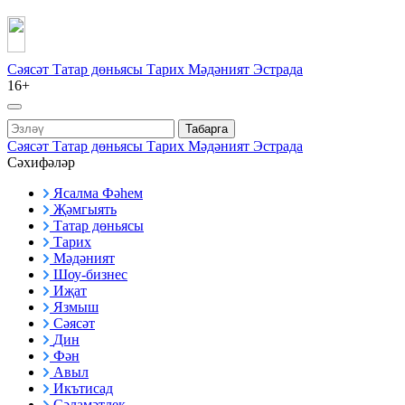
Сәясәт
Татар дөньясы
Тарих
Мәдәният
Эстрада
16+
Табарга
Сәясәт
Татар дөньясы
Тарих
Мәдәният
Эстрада
Сәхифәләр
Ясалма Фәһем
Җәмгыять
Татар дөньясы
Тарих
Мәдәният
Шоу-бизнес
Иҗат
Язмыш
Сәясәт
Дин
Фән
Авыл
Икътисад
Сәламәтлек