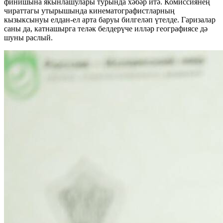
финишына якынлашулары турында хәбәр итә. Комиссиянең
чираттагы утырышында кинематографистларның
кызыксынуы елдан-ел арта баруы билгеләп үтелде. Гаризалар
саны да, катнашырга теләк белдерүче илләр географиясе дә
шуны раслый.