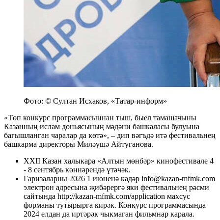
Фото: © Султан Исхаков, «Татар-информ»
«Төп конкурс программасыннан тыш, быел тамашачыны
Казанның ислам дөньясының мәдәни башкаласы булуына
багышланган чаралар да көтә», – дип вәгъдә итә фестивальнең
башкарма директоры Миләүшә Айтуганова.
XXII Казан халыкара «Алтын мөнбәр» кинофестивале
4
- 8 сентябрь көннәрендә үтәчәк.
Гаризаларны 2026 1 июненә кадәр info@kazan-mfmk.com
электрон адресына җибәрергә яки фестивальнең рәсми
сайтында http://kazan-mfmk.com/application махсус
форманы тутырырга кирәк. Конкурс программасында
2024 елдан да иртәрәк чыкмаган фильмнар карала.