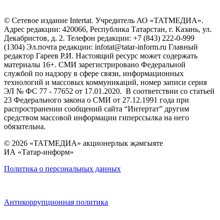
© Сетевое издание Intertat. Учредитель АО «ТАТМЕДИА».
Адрес редакции: 420066, Республика Татарстан, г. Казань, ул.
Декабристов, д. 2. Телефон редакции: +7 (843) 222-0-999
(1304) Эл.почта редакции: infotat@tatar-inform.ru Главный
редактор Гареев Р.И. Настоящий ресурс может содержать
материалы 16+. СМИ зарегистрировано Федеральной
службой по надзору в сфере связи, информационных
технологий и массовых коммуникаций, номер записи серия
ЭЛ № ФС 77 - 77652 от 17.01.2020. В соответствии со статьей
23 Федерального закона о СМИ от 27.12.1991 года при
распространении сообщений сайта “Интертат” другим
средством массовой информации гиперссылка на него
обязательна.
© 2026 «ТАТМЕДИА» акционерлык җәмгыяте
ИА «Татар-информ»
Политика о персональных данных
Антикоррупционная политика