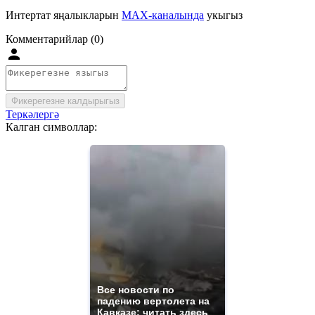
Интертат яңалыкларын
MAX-каналында
укыгыз
Комментарийлар (0)
Фикерегезне калдырыгыз
Теркәлергә
Калган символлар:
Все новости по
падению вертолета на
Кавказе: читать здесь