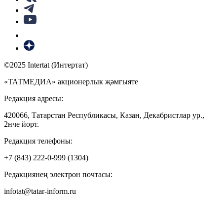
©2025 Intertat (Интертат)
«ТАТМЕДИА» акционерлык җәмгыяте
Редакция адресы:
420066, Татарстан Республикасы, Казан, Декабристлар ур.,
2нче йорт.
Редакция телефоны:
+7 (843) 222-0-999 (1304)
Редакциянең электрон почтасы:
infotat@tatar-inform.ru