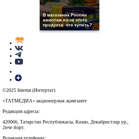
В магазинах России
ажиотаж из-за этого
продукта: что купить?
©2025 Intertat (Интертат)
«ТАТМЕДИА» акционерлык җәмгыяте
Редакция адресы:
420066, Татарстан Республикасы, Казан, Декабристлар ур.,
2нче йорт.
Редакция телефоны: