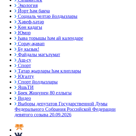
Экология
Йорт һәм бакча
Социаль челтәр йолдызлары
Хәвеф-хәтәр
Көн кадагы
Юмор
Һава торышы һәм ай календаре
Сорау-җавап
Бу кызык!
Файдалы мәгълүмат
Аш-су
Спорт
Татар җырлары һәм клиплары
Югалту
Спорт йолдызлары
ЯшьТИ
Бөек Җиңүнең 80 еллыгы
Видео
Выборы депутатов Государственной Думы
Федерального Собрания Российской Федерации
девятого созыва 20.09.2026