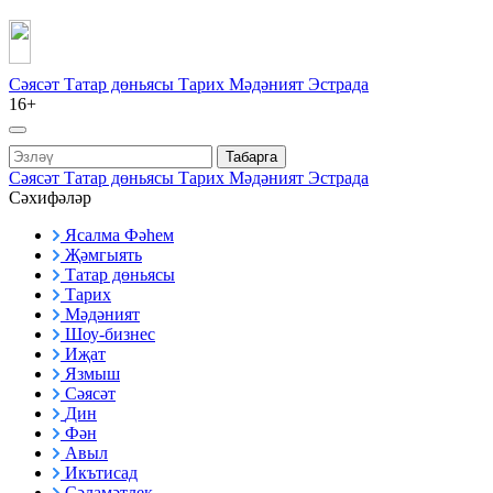
Сәясәт
Татар дөньясы
Тарих
Мәдәният
Эстрада
16+
Табарга
Сәясәт
Татар дөньясы
Тарих
Мәдәният
Эстрада
Сәхифәләр
Ясалма Фәһем
Җәмгыять
Татар дөньясы
Тарих
Мәдәният
Шоу-бизнес
Иҗат
Язмыш
Сәясәт
Дин
Фән
Авыл
Икътисад
Сәламәтлек