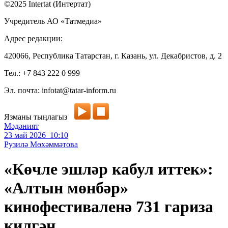
©2025 Intertat (Интертат)
Учредитель АО «Татмедиа»
Адрес редакции:
420066, Республика Татарстан, г. Казань, ул. Декабристов, д. 2
Тел.: +7 843 222 0 999
Эл. почта: infotat@tatar-inform.ru
Язманы тыңлагыз
Мәдәният
23 май 2026 10:10
Рузилә Мөхәммәтова
«Көчле эшләр кабул иттек»:
«Алтын мөнбәр»
кинофестиваленә 731 гариза
килгән