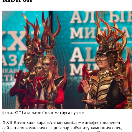
фото: © "Татаркино"ның матбугат үзәге
XXII Казан халыкара «Алтын мөнбәр» кинофестиваленең
сайлап алу комиссиясе гаризалар кабул итү кампаниясенең