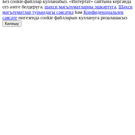
Без cookie-файллар кулланабыз. «Интертат» сайтына кергәндә
сез әлеге белдерүгә,
шәхси мәгълүматларны эшкәртүгә
,
Шәхси
мәгълүматлар турындагы сәясәткә
һәм
Конфиденциальлек
сәясәте
нигезендә cookie файлларын куллануга ризалашасыз
Килешү