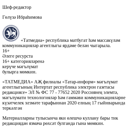
Шеф-редактор
Гөлүзә Ибраһимова
«Татмедиа» республика матбугат һәм массакүләм
коммуникацияләр агентлыгы ярдәме белән чыгарыла.
16+
Әлеге ресурста
16+ категорияләренә
керүче мәгълүмат
булырга мөмкин.
«ТАТМЕДИА» АҖ филиалы «Татар-информ» мәгълүмат
агентлыгының Интертат республика электрон газетасы
редакциясе» ЭЛ № ФС 77 - 77652 2020 Россиянең элемтә,
мәгълүмати технологияләр һәм гаммәви коммуникацияләрне
күзәтчелек хезмәте тарафыннан 2020 елның 17 гыйнварында
теркәлгән
Материалларны тулысынча яки өлешчә куллану бары тик
редакциядән язмача рөхсәт булганда гына мөмкин.