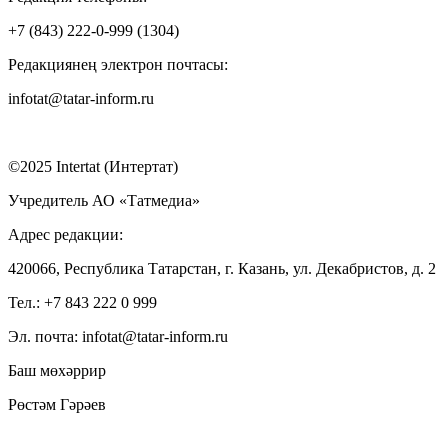
+7 (843) 222-0-999 (1304)
Редакциянең электрон почтасы:
infotat@tatar-inform.ru
©2025 Intertat (Интертат)
Учредитель АО «Татмедиа»
Адрес редакции:
420066, Республика Татарстан, г. Казань, ул. Декабристов, д. 2
Тел.: +7 843 222 0 999
Эл. почта: infotat@tatar-inform.ru
Баш мөхәррир
Рөстәм Гәрәев