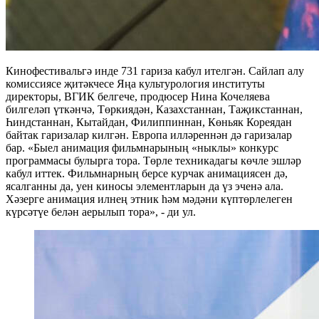
Кинофестивальгә инде 731 гариза кабул ителгән. Сайлап алу
комиссиясе җитәкчесе Яңа культурология институты
директоры, ВГИК белгече, продюсер Нина Кочеляева
билгеләп үткәнчә, Төркиядән, Казахстаннан, Таҗикстаннан,
Һиндстаннан, Кытайдан, Филиппиннан, Көньяк Кореядан
байтак гаризалар килгән. Европа илләреннән дә гаризалар
бар. «Быел анимация фильмнарының «ныклы» конкурс
программасы булырга тора. Төрле техникадагы көчле эшләр
кабул иттек. Фильмнарның берсе курчак анимациясен дә,
ясалганны да, уен киносы элементларын да үз эченә ала.
Хәзерге анимация илнең этник һәм мәдәни күптөрлелеген
күрсәтүе белән аерылып тора», - ди ул.