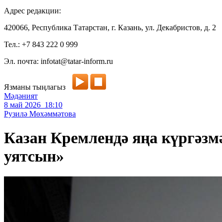
Адрес редакции:
420066, Республика Татарстан, г. Казань, ул. Декабристов, д. 2
Тел.: +7 843 222 0 999
Эл. почта: infotat@tatar-inform.ru
Язманы тыңлагыз
Мәдәният
8 май 2026 18:10
Рузилә Мөхәммәтова
Казан Кремлендә яңа күргәзм
уятсын»