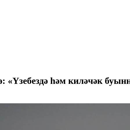
ә: «Үзебездә һәм киләчәк буы