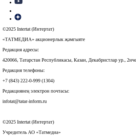
©2025 Intertat (Интертат)
«ТАТМЕДИА» акционерлык җәмгыяте
Редакция адресы:
420066, Татарстан Республикасы, Казан, Декабристлар ур., 2нче
Редакция телефоны:
+7 (843) 222-0-999 (1304)
Редакциянең электрон почтасы:
infotat@tatar-inform.ru
©2025 Intertat (Интертат)
Учредитель АО «Татмедиа»