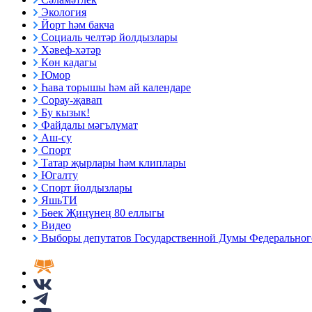
Экология
Йорт һәм бакча
Социаль челтәр йолдызлары
Хәвеф-хәтәр
Көн кадагы
Юмор
Һава торышы һәм ай календаре
Сорау-җавап
Бу кызык!
Файдалы мәгълүмат
Аш-су
Спорт
Татар җырлары һәм клиплары
Югалту
Спорт йолдызлары
ЯшьТИ
Бөек Җиңүнең 80 еллыгы
Видео
Выборы депутатов Государственной Думы Федерального