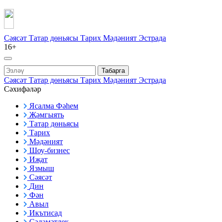
Сәясәт
Татар дөньясы
Тарих
Мәдәният
Эстрада
16+
Табарга
Сәясәт
Татар дөньясы
Тарих
Мәдәният
Эстрада
Сәхифәләр
Ясалма Фәһем
Җәмгыять
Татар дөньясы
Тарих
Мәдәният
Шоу-бизнес
Иҗат
Язмыш
Сәясәт
Дин
Фән
Авыл
Икътисад
Сәламәтлек