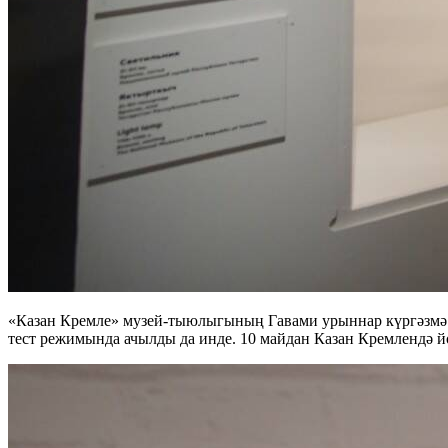
«Казан Кремле» музей-тыюлыгының Гавами урыннар күргәзмә з
тест режимында ачылды да инде. 10 майдан Казан Кремлендә й