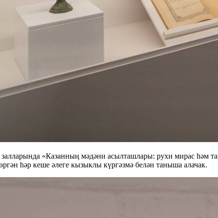
алларында «Казанның мәдәни асылташлары: рухи мирас һәм там
өргән һәр кеше әлеге кызыклы күргәзмә белән таныша алачак.