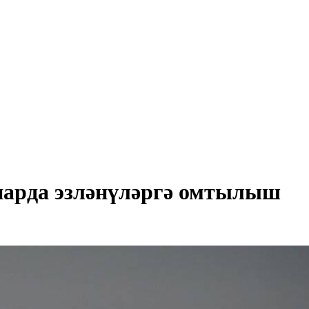
ннарда эзләнүләргә омтылыш