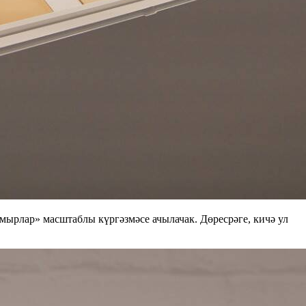
ырлар» масштаблы күргәзмәсе ачылачак. Дөресрәге, кичә ул