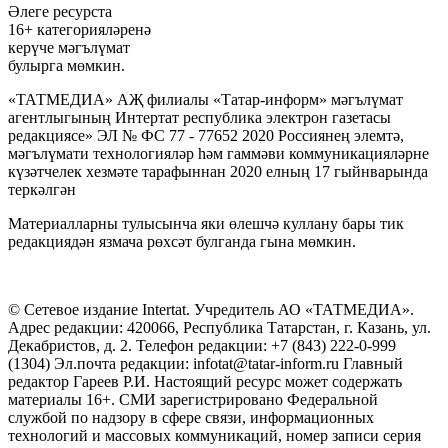
Әлеге ресурста
16+ категорияләренә
керүче мәгълүмат
булырга мөмкин.
«ТАТМЕДИА» АҖ филиалы «Татар-информ» мәгълүмат
агентлыгының Интертат республика электрон газетасы
редакциясе» ЭЛ № ФС 77 - 77652 2020 Россиянең элемтә,
мәгълүмати технологияләр һәм гаммәви коммуникацияләрне
күзәтчелек хезмәте тарафыннан 2020 елның 17 гыйнварында
теркәлгән
Материалларны тулысынча яки өлешчә куллану бары тик
редакциядән язмача рөхсәт булганда гына мөмкин.
© Сетевое издание Intertat. Учредитель АО «ТАТМЕДИА».
Адрес редакции: 420066, Республика Татарстан, г. Казань, ул.
Декабристов, д. 2. Телефон редакции: +7 (843) 222-0-999
(1304) Эл.почта редакции: infotat@tatar-inform.ru Главный
редактор Гареев Р.И. Настоящий ресурс может содержать
материалы 16+. СМИ зарегистрировано Федеральной
службой по надзору в сфере связи, информационных
технологий и массовых коммуникаций, номер записи серия