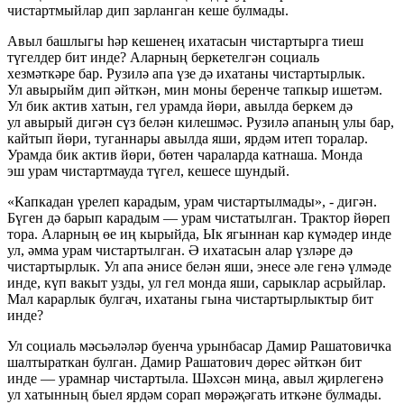
чистартмыйлар дип зарланган кеше булмады.
Авыл башлыгы һәр кешенең ихатасын чистартырга тиеш
түгелдер бит инде? Аларның беркетелгән социаль
хезмәткәре бар. Рузилә апа үзе дә ихатаны чистартырлык.
Ул авырыйм дип әйткән, мин моны беренче тапкыр ишетәм.
Ул бик актив хатын, гел урамда йөри, авылда беркем дә
ул авырый дигән сүз белән килешмәс. Рузилә апаның улы бар,
кайтып йөри, туганнары авылда яши, ярдәм итеп торалар.
Урамда бик актив йөри, бөтен чараларда катнаша. Монда
эш урам чистартмауда түгел, кешесе шундый.
«Капкадан үрелеп карадым, урам чистартылмады», - дигән.
Бүген дә барып карадым — урам чистатылган. Трактор йөреп
тора. Аларның өе иң кырыйда, Ык ягыннан кар күмәдер инде
ул, әмма урам чистартылган. Ә ихатасын алар үзләре дә
чистартырлык. Ул апа әнисе белән яши, энесе әле генә үлмәде
инде, күп вакыт узды, ул гел монда яши, сарыклар асрыйлар.
Мал карарлык булгач, ихатаны гына чистартырлыктыр бит
инде?
Ул социаль мәсьәләләр буенча урынбасар Дамир Рашатовичка
шалтыраткан булган. Дамир Рашатович дөрес әйткән бит
инде — урамнар чистартыла. Шәхсән миңа, авыл җирлегенә
ул хатынның быел ярдәм сорап мөрәҗәгать иткәне булмады.