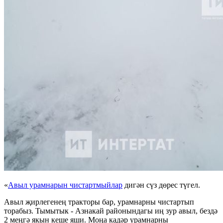
«
Авыл урамнарын чистартмыйлар
дигән сүз дөрес түгел.
Авыл җирлегенең тракторы бар, урамнарны чистартып
торабыз. Тымытык - Азнакай районындагы иң зур авыл, бездә
2 меңгә якын кеше яши. Моңа кадәр урамнарны