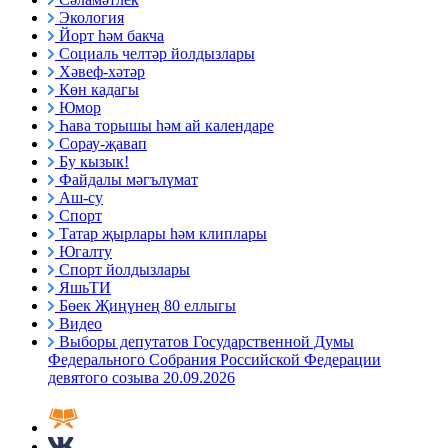
Экология
Йорт һәм бакча
Социаль челтәр йолдызлары
Хәвеф-хәтәр
Көн кадагы
Юмор
Һава торышы һәм ай календаре
Сорау-җавап
Бу кызык!
Файдалы мәгълүмат
Аш-су
Спорт
Татар җырлары һәм клиплары
Югалту
Спорт йолдызлары
ЯшьТИ
Бөек Җиңүнең 80 еллыгы
Видео
Выборы депутатов Государственной Думы
Федерального Собрания Российской Федерации
девятого созыва 20.09.2026