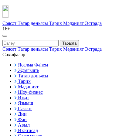
Сәясәт
Татар дөньясы
Тарих
Мәдәният
Эстрада
16+
Табарга
Сәясәт
Татар дөньясы
Тарих
Мәдәният
Эстрада
Сәхифәләр
Ясалма Фәһем
Җәмгыять
Татар дөньясы
Тарих
Мәдәният
Шоу-бизнес
Иҗат
Язмыш
Сәясәт
Дин
Фән
Авыл
Икътисад
Сәламәтлек