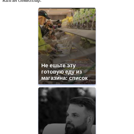
Калган символлар:
Не ешьте эту
готовую еду из
магазина: список