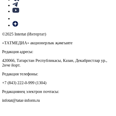
©2025 Intertat (Интертат)
«ТАТМЕДИА» акционерлык җәмгыяте
Редакция адресы:
420066, Татарстан Республикасы, Казан, Декабристлар ур.,
2нче йорт.
Редакция телефоны:
+7 (843) 222-0-999 (1304)
Редакциянең электрон почтасы:
infotat@tatar-inform.ru