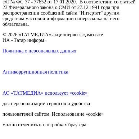
ЭЛ № ФС 77 - 77652 от 17.01.2020. В соответствии со статьей
23 Федерального закона о СМИ от 27.12.1991 года при
распространении сообщений сайта “Интертат” другим
средством массовой информации гиперссылка на него
обязательна.
© 2026 «ТАТМЕДИА» акционерлык җәмгыяте
ИА «Татар-информ»
Политика о персональных данных
Антикоррупционная политика
АО «ТАТМЕДИА» использует «cookie»
для персонализации сервисов и удобства
пользователей сайтом. Использование «cookie»
можно отменить в настройках браузера.