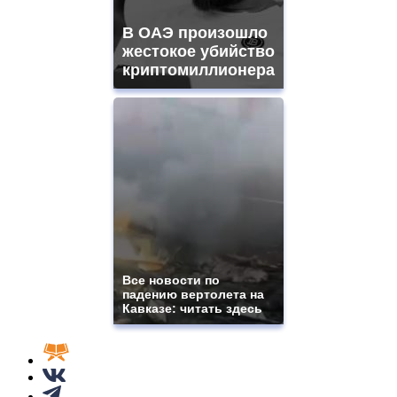
В ОАЭ произошло
жестокое убийство
криптомиллионера
Все новости по
падению вертолета на
Кавказе: читать здесь