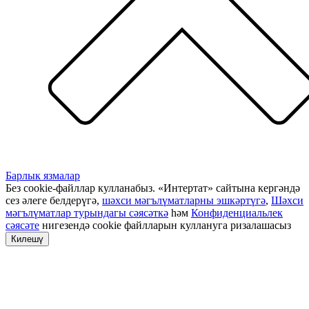
Барлык язмалар
Без cookie-файллар кулланабыз. «Интертат» сайтына кергәндә
сез әлеге белдерүгә,
шәхси мәгълүматларны эшкәртүгә
,
Шәхси
мәгълүматлар турындагы сәясәткә
һәм
Конфиденциальлек
сәясәте
нигезендә cookie файлларын куллануга ризалашасыз
Килешү