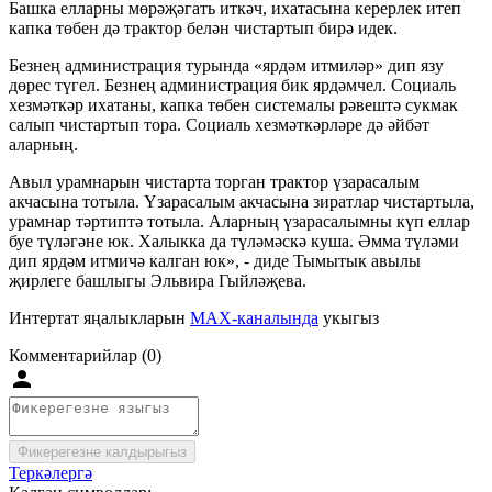
Башка елларны мөрәҗәгать иткәч, ихатасына керерлек итеп
капка төбен дә трактор белән чистартып бирә идек.
Безнең администрация турында «ярдәм итмиләр» дип язу
дөрес түгел. Безнең администрация бик ярдәмчел. Социаль
хезмәткәр ихатаны, капка төбен системалы рәвештә сукмак
салып чистартып тора. Социаль хезмәткәрләре дә әйбәт
аларның.
Авыл урамнарын чистарта торган трактор үзарасалым
акчасына тотыла. Үзарасалым акчасына зиратлар чистартыла,
урамнар тәртиптә тотыла. Аларның үзарасалымны күп еллар
буе түләгәне юк. Халыкка да түләмәскә куша. Әмма түләми
дип ярдәм итмичә калган юк», - диде Тымытык авылы
җирлеге башлыгы Эльвира Гыйләҗева.
Интертат яңалыкларын
MAX-каналында
укыгыз
Комментарийлар (0)
Фикерегезне калдырыгыз
Теркәлергә