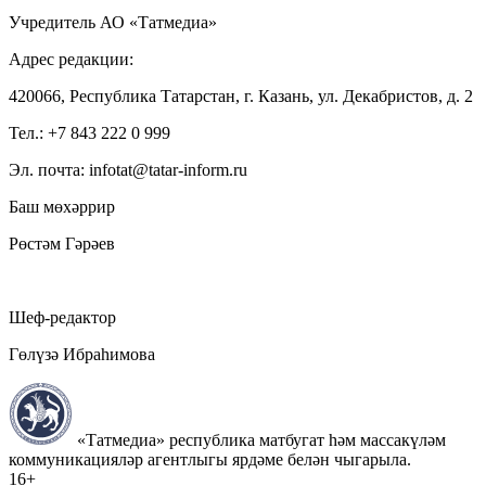
Учредитель АО «Татмедиа»
Адрес редакции:
420066, Республика Татарстан, г. Казань, ул. Декабристов, д. 2
Тел.: +7 843 222 0 999
Эл. почта: infotat@tatar-inform.ru
Баш мөхәррир
Рөстәм Гәрәев
Шеф-редактор
Гөлүзә Ибраһимова
«Татмедиа» республика матбугат һәм массакүләм
коммуникацияләр агентлыгы ярдәме белән чыгарыла.
16+