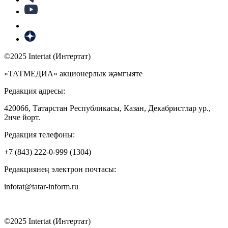
©2025 Intertat (Интертат)
«ТАТМЕДИА» акционерлык җәмгыяте
Редакция адресы:
420066, Татарстан Республикасы, Казан, Декабристлар ур.,
2нче йорт.
Редакция телефоны:
+7 (843) 222-0-999 (1304)
Редакциянең электрон почтасы:
infotat@tatar-inform.ru
©2025 Intertat (Интертат)