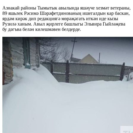
Азнакай районы Тымытык авылында яшәүче хезмәт ветераны,
89 яшьлек Рәсимә Шәрәфетдинованың ишегалдын кар баскан,
ярдәм кирәк дип редакциягә мөрәҗәгать иткән иде кызы
Рузилә ханым. Авыл җирлеге башлыгы Эльвира Гыйләҗева
бу дәгъва белән килешмәвен белдерде.