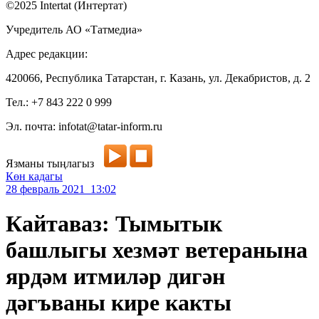
©2025 Intertat (Интертат)
Учредитель АО «Татмедиа»
Адрес редакции:
420066, Республика Татарстан, г. Казань, ул. Декабристов, д. 2
Тел.: +7 843 222 0 999
Эл. почта: infotat@tatar-inform.ru
Язманы тыңлагыз
Көн кадагы
28 февраль 2021 13:02
Кайтаваз: Тымытык
башлыгы хезмәт ветеранына
ярдәм итмиләр дигән
дәгъваны кире какты