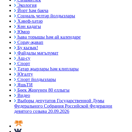
Экология
Йорт һәм бакча
Социаль челтәр йолдызлары
Хәвеф-хәтәр
Көн кадагы
Юмор
Һава торышы һәм ай календаре
Сорау-җавап
Бу кызык!
Файдалы мәгълүмат
Аш-су
Спорт
Татар җырлары һәм клиплары
Югалту
Спорт йолдызлары
ЯшьТИ
Бөек Җиңүнең 80 еллыгы
Видео
Выборы депутатов Государственной Думы
Федерального Собрания Российской Федерации
девятого созыва 20.09.2026