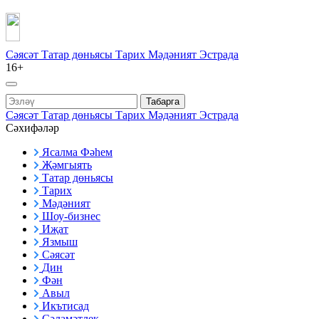
Сәясәт
Татар дөньясы
Тарих
Мәдәният
Эстрада
16+
Табарга
Сәясәт
Татар дөньясы
Тарих
Мәдәният
Эстрада
Сәхифәләр
Ясалма Фәһем
Җәмгыять
Татар дөньясы
Тарих
Мәдәният
Шоу-бизнес
Иҗат
Язмыш
Сәясәт
Дин
Фән
Авыл
Икътисад
Сәламәтлек