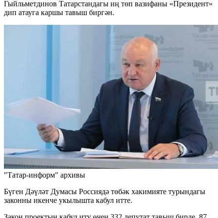
Гыйльметдинов Татарстандагы иң төп вазифаны «Президент»
дип атауга каршы тавыш биргән.
"Татар-информ" архивы
Бүген Дәүләт Думасы Россиядә төбәк хакимияте турындагы
законны икенче укылышта кабул итте.
Закон проектын кабул итү өчен 332 депутат тавыш бирде, 87