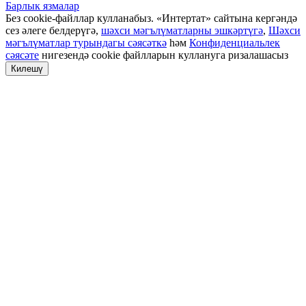
Барлык язмалар
Без cookie-файллар кулланабыз. «Интертат» сайтына кергәндә
сез әлеге белдерүгә,
шәхси мәгълүматларны эшкәртүгә
,
Шәхси
мәгълүматлар турындагы сәясәткә
һәм
Конфиденциальлек
сәясәте
нигезендә cookie файлларын куллануга ризалашасыз
Килешү