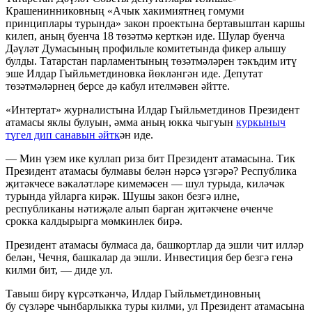
Крашенинниковның «Ачык хакимиятнең гомуми
принциплары турында» закон проектына бертавыштан каршы
килеп, аның буенча 18 төзәтмә керткән иде. Шулар буенча
Дәүләт Думасының профильле комитетында фикер алышу
булды. Татарстан парламентының төзәтмәләрен тәкъдим итү
эше Илдар Гыйльметдиновка йөкләнгән иде. Депутат
төзәтмәләрнең берсе дә кабул ителмәвен әйтте.
«Интертат» журналистына Илдар Гыйльметдинов Президент
атамасы яклы булуын, әмма аның юкка чыгуын
куркыныч
түгел дип санавын әйтк
ән иде.
— Мин үзем ике куллап риза бит Президент атамасына. Тик
Президент атамасы булмавы белән нәрсә үзгәрә? Республика
җитәкчесе вәкаләтләре кимемәсен — шул турыда, киләчәк
турында уйларга кирәк. Шушы закон безгә илне,
республиканы нәтиҗәле алып барган җитәкчене өченче
срокка калдырырга мөмкинлек бирә.
Президент атамасы булмаса да, башкортлар да эшли чит илләр
белән, Чечня, башкалар да эшли. Инвестиция бер безгә генә
килми бит, — диде ул.
Тавыш бирү күрсәткәнчә, Илдар Гыйльметдиновның
бу сүзләре чынбарлыкка туры килми, ул Президент атамасына