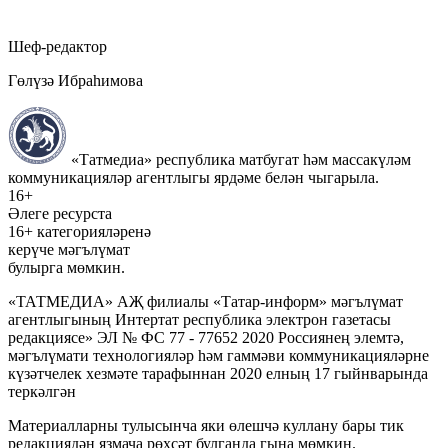
Шеф-редактор
Гөлүзә Ибраһимова
«Татмедиа» республика матбугат һәм массакүләм
коммуникацияләр агентлыгы ярдәме белән чыгарыла.
16+
Әлеге ресурста
16+ категорияләренә
керүче мәгълүмат
булырга мөмкин.
«ТАТМЕДИА» АҖ филиалы «Татар-информ» мәгълүмат
агентлыгының Интертат республика электрон газетасы
редакциясе» ЭЛ № ФС 77 - 77652 2020 Россиянең элемтә,
мәгълүмати технологияләр һәм гаммәви коммуникацияләрне
күзәтчелек хезмәте тарафыннан 2020 елның 17 гыйнварында
теркәлгән
Материалларны тулысынча яки өлешчә куллану бары тик
редакциядән язмача рөхсәт булганда гына мөмкин.