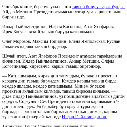
9 ноябрь көнне, беренче укылышта
тавыш бирү үзгәрәк булды.
Айдар Метшин Президент атамасын үзгәртүгә каршы тавыш
биргән иде.
Илдар Гыйльметдинов, Әлфия Когогина, Азат Ягъфәров,
Ирек Богуславский тавыш бирүдә катнашмады.
Олег Морозов, Максим Топилин, Елена Ямпольская, Руслан
Гаджиев каршы тавыш бирделәр.
Шулай итеп, Азат Ягафаров Президент атамасы тарафдарына
әйләнгән, Илдар Гыйльметдинов, Айдар Метшин, Әлфия
Когогиналар, киресенчә, каршы тавыш биргәннәр.
— Катнашмадым, кирәк дип тапмадым, бу закон проектын
карарга дип тавыш бирмәдем. Кемдер каршы тавыш бирде,
кемдер яклады, кемдер катнашмады. Минем бу закон
проектын яклыйсым килмәде, тавыш бирәсем килмәде, —
диде Илдар Гыйльметдинов, үз позициягезне аңлатыгыз дигән
сорауга. Сорауны «Сез Президент атамасына каршымыни?»
дип тәгаенләдек. Ул барыбер бу сорауга туры җавап
бирмәде — яклап тавыш бирмәгәнмен икән, димәк, каршы
түгел дигән фикер әйткән иде
Илдар Гыйльметдинов.
Татарстан Дәүләт Советы депутатлары Клишас-