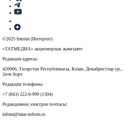
©2025 Intertat (Интертат)
«ТАТМЕДИА» акционерлык җәмгыяте
Редакция адресы:
420066, Татарстан Республикасы, Казан, Декабристлар ур.,
2нче йорт.
Редакция телефоны:
+7 (843) 222-0-999 (1304)
Редакциянең электрон почтасы:
infotat@tatar-inform.ru