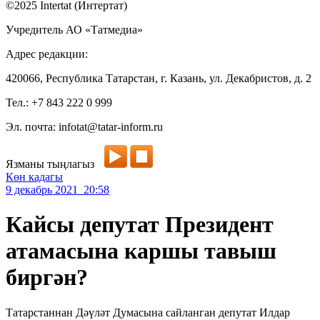
©2025 Intertat (Интертат)
Учредитель АО «Татмедиа»
Адрес редакции:
420066, Республика Татарстан, г. Казань, ул. Декабристов, д. 2
Тел.: +7 843 222 0 999
Эл. почта: infotat@tatar-inform.ru
Язманы тыңлагыз
Көн кадагы
9 декабрь 2021 20:58
Кайсы депутат Президент
атамасына каршы тавыш
биргән?
Татарстаннан Дәүләт Думасына сайланган депутат Илдар