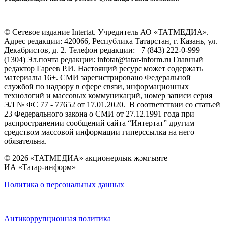
© Сетевое издание Intertat. Учредитель АО «ТАТМЕДИА».
Адрес редакции: 420066, Республика Татарстан, г. Казань, ул.
Декабристов, д. 2. Телефон редакции: +7 (843) 222-0-999
(1304) Эл.почта редакции: infotat@tatar-inform.ru Главный
редактор Гареев Р.И. Настоящий ресурс может содержать
материалы 16+. СМИ зарегистрировано Федеральной
службой по надзору в сфере связи, информационных
технологий и массовых коммуникаций, номер записи серия
ЭЛ № ФС 77 - 77652 от 17.01.2020. В соответствии со статьей
23 Федерального закона о СМИ от 27.12.1991 года при
распространении сообщений сайта “Интертат” другим
средством массовой информации гиперссылка на него
обязательна.
© 2026 «ТАТМЕДИА» акционерлык җәмгыяте
ИА «Татар-информ»
Политика о персональных данных
Антикоррупционная политика