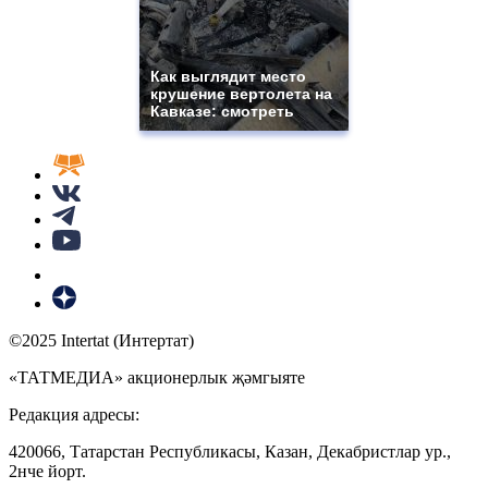
Как выглядит место
крушение вертолета на
Кавказе: смотреть
©2025 Intertat (Интертат)
«ТАТМЕДИА» акционерлык җәмгыяте
Редакция адресы:
420066, Татарстан Республикасы, Казан, Декабристлар ур.,
2нче йорт.