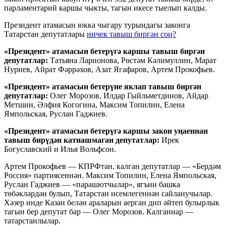
парламентарий каршы чыкты, тагын икесе тыелып калды.
Президент атамасын юкка чыгару турындагы законга
Татарстан депутатлары
ничек тавыш биргән соң?
«Президент» атамасын бетерүгә каршы тавыш биргән
депутатлар:
Татьяна Ларионова, Рөстәм Кәлимуллин, Марат
Нуриев, Айрат Фәррәхов, Азат Ягафаров, Артем Прокофьев.
«Президент» атамасын бетерүне яклап тавыш биргән
депутатлар:
Олег Морозов, Илдар Гыйльметдинов, Айдар
Метшин, Әлфия Когогина, Максим Топилин, Елена
Ямпольская, Руслан Гаджиев.
«Президент» атамасын бетерүгә каршы закон уңаеннан
тавыш бирүдән катнашмаган депутатлар:
Ирек
Богуславский и Илья Вольфсон.
Артем Прокофьев — КПРФтан, калган депутатлар — «Бердәм
Россия» партиясеннән. Максим Топилин, Елена Ямпольская,
Руслан Гаджиев — «парашютчылар», ягъни башка
төбәкләрдән булып, Татарстан исемлегеннән сайланучылар.
Хәзер инде Казан белән араларын аерган дип әйтеп булырлык
тагын бер депутат бар — Олег Морозов. Калганнар —
татарстанлылар.