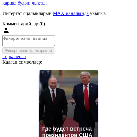
каршы булып чыкты.
Интертат яңалыкларын
MAX-каналында
укыгыз
Комментарийлар (0)
Фикерегезне калдырыгыз
Теркәлергә
Калган символлар:
Где будет встреча
президентов США