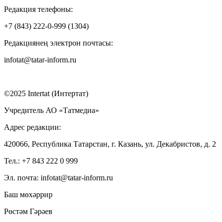
Редакция телефоны:
+7 (843) 222-0-999 (1304)
Редакциянең электрон почтасы:
infotat@tatar-inform.ru
©2025 Intertat (Интертат)
Учредитель АО «Татмедиа»
Адрес редакции:
420066, Республика Татарстан, г. Казань, ул. Декабристов, д. 2
Тел.: +7 843 222 0 999
Эл. почта: infotat@tatar-inform.ru
Баш мөхәррир
Рөстәм Гәрәев