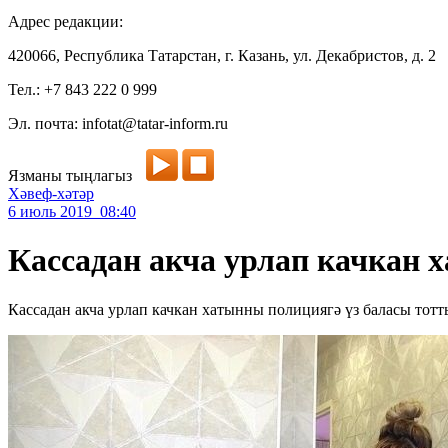
Адрес редакции:
420066, Республика Татарстан, г. Казань, ул. Декабристов, д. 2
Тел.: +7 843 222 0 999
Эл. почта: infotat@tatar-inform.ru
Язманы тыңлагыз
Хәвеф-хәтәр
6 июль 2019 08:40
Кассадан акча урлап качкан 
Кассадан акча урлап качкан хатынны полициягә үз баласы тот