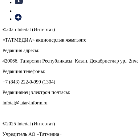
©2025 Intertat (Интертат)
«ТАТМЕДИА» акционерлык җәмгыяте
Редакция адресы:
420066, Татарстан Республикасы, Казан, Декабристлар ур., 2нче
Редакция телефоны:
+7 (843) 222-0-999 (1304)
Редакциянең электрон почтасы:
infotat@tatar-inform.ru
©2025 Intertat (Интертат)
Учредитель АО «Татмедиа»