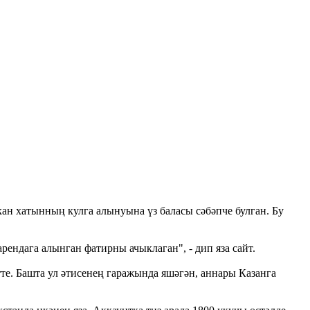
ан хатынның кулга алынуына үз баласы сәбәпче булган. Бу
ендага алынган фатирны ачыклаган", - дип яза сайт.
те. Башта ул әтисенең гаражында яшәгән, аннары Казанга