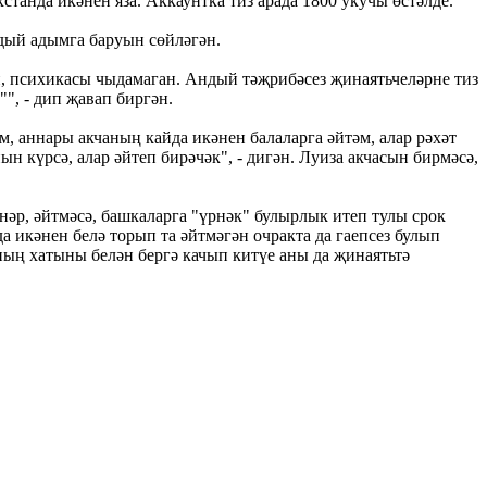
танда икәнен яза. Аккаунтка тиз арада 1800 укучы өстәлде.
дый адымга баруын сөйләгән.
ган, психикасы чыдамаган. Андый тәҗрибәсез җинаятьчеләрне тиз
", - дип җавап биргән.
, аннары акчаның кайда икәнен балаларга әйтәм, алар рәхәт
 күрсә, алар әйтеп бирәчәк", - дигән. Луиза акчасын бирмәсә,
әр, әйтмәсә, башкаларга "үрнәк" булырлык итеп тулы срок
а икәнен белә торып та әйтмәгән очракта да гаепсез булып
ның хатыны белән бергә качып китүе аны да җинаятьтә