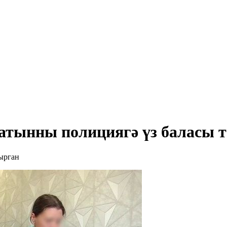
хатынны полициягә үз баласы 
тырган