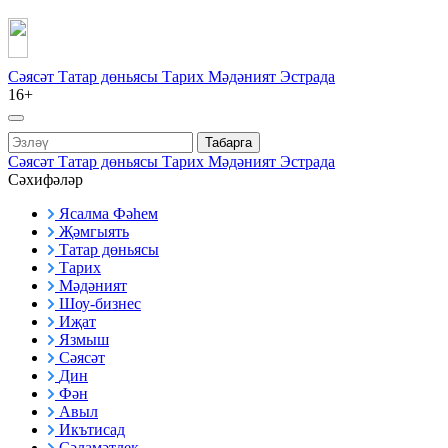
Сәясәт
Татар дөньясы
Тарих
Мәдәният
Эстрада
16+
Табарга
Сәясәт
Татар дөньясы
Тарих
Мәдәният
Эстрада
Сәхифәләр
Ясалма Фәһем
Җәмгыять
Татар дөньясы
Тарих
Мәдәният
Шоу-бизнес
Иҗат
Язмыш
Сәясәт
Дин
Фән
Авыл
Икътисад
Сәламәтлек