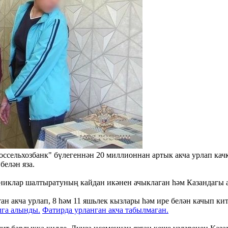
оссельхозбанк" бүлегеннән 20 миллионнан артык акча урлап качк
белән яза.
иклар шалтыратуның кайдан икәнен ачыклаган һәм Казандагы ар
н акча урлап, 8 һәм 11 яшьлек кызлары һәм ире белән качып кит
лга алынды.
Фатирда урланган акча табылмаган.