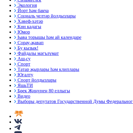
Экология
Йорт һәм бакча
Социаль челтәр йолдызлары
Хәвеф-хәтәр
Көн кадагы
Юмор
Һава торышы һәм ай календаре
Сорау-җавап
Бу кызык!
Файдалы мәгълүмат
Аш-су
Спорт
Татар җырлары һәм клиплары
Югалту
Спорт йолдызлары
ЯшьТИ
Бөек Җиңүнең 80 еллыгы
Видео
Выборы депутатов Государственной Думы Федерального