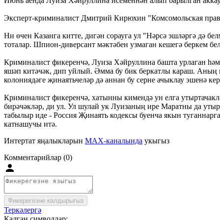
Июнь аенда Луиза Хәйруллина исеменнән алып барылган аккаунт
Эксперт-криминалист Дмитрий Кирюхин "Комсомольская правд
Ни өчен Казанга китте, дигән сорауга ул "Нәрсә эшләргә дә бе
тоталар. Шпион-диверсант мәктәбен узмаган кешегә беркем бел
Криминалист фикеренчә, Луиза Хәйруллина башта урлаган һәм 
яшәп китәчәк, дип уйлый. Әмма бу бик беркатлы караш. Аның к
колониядәге җинаятьчеләр дә аннан бу серне ачыклау эшенә кер
Криминалист фикеренчә, хатынны кимендә ун елга утыртачакла
бирәчәкләр, ди ул. Ул шулай ук Луизаның ире Маратны да утырт
табылыр иде - Россия Җинаять кодексы буенча якын туганнарг
катнашучы итә.
Интертат яңалыкларын
MAX-каналында
укыгыз
Комментарийлар (0)
Фикерегезне калдырыгыз
Теркәлергә
Калган символлар: