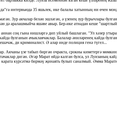
 барлыкка килде. Луиза исеменнән язган кеше үзләренең Казахс
а"га интервьюда 35 яшьлек, ике балалы хатынның ни өчен мон
лмәгән. Зур акчалар белән эшләгән, ә үзенең зур бурычлары бул
ән дә аралашмыйча яшәве авыр. Бер-ике атнадан кеше "шартлый"
аннан соң гына нишләргә дип уйлый башлаган. "Ул хәзер утырам
айда булганын ачыклаячаклар. Балалар әниләренең кайда булганын
ешәчәк, ди криминалист. Ә алар инде полиция генә түгел...
р. Акчаны үзе табып биргән очракта, срокны киметергә мөмкинн
ачаклар дигән. Әгәр Марат өйдә калган булса, ул Луизаның кайд
а карата күрсәтмә бирмәү җинаять булып саналмый. Әмма Марат