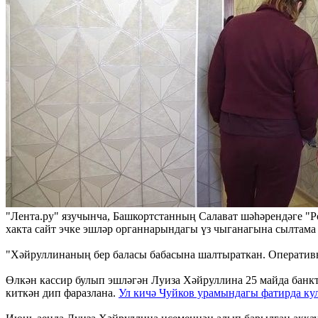
"Лента.ру" язучынча, Башкортстанның Салават шәһәрендәге "Р
хакта сайт эчке эшләр органнарындагы үз чыганагына сылтама 
"Хәйруллинаның бер баласы бабасына шалтыраткан. Оперативн
Өлкән кассир булып эшләгән Луиза Хәйруллина 25 майда банкта
киткән дип фаразлана.
Ул кичә Чуйков урамындагы фатирда ку