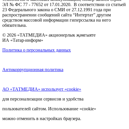
ЭЛ № ФС 77 - 77652 от 17.01.2020. В соответствии со статьей
23 Федерального закона о СМИ от 27.12.1991 года при
распространении сообщений сайта “Интертат” другим
средством массовой информации гиперссылка на него
обязательна.
© 2026 «ТАТМЕДИА» акционерлык җәмгыяте
ИА «Татар-информ»
Политика о персональных данных
Антикоррупционная политика
АО «ТАТМЕДИА» использует «cookie»
для персонализации сервисов и удобства
пользователей сайтом. Использование «cookie»
можно отменить в настройках браузера.