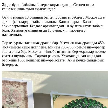
Җиде буын бабайны белергә кирәк, диләр. Сезнең ничә
кешелек ничә буын ачыкланды?
Әти ягыннан 13 буынны беләм. Борынгы бабалар Мәскәүдәге
архив фактлардан табып алынды. Калганнары – Казан
архивларыннан. Бездәге архивлардан 10 буынга хәтле табып
була. Хатыным ягыннан да 13 буын, ул – морзалар
нәселеннән.
Төрле зурлыктагы шәҗәрәләр бар. Үземнең шәҗәрәләрдә 450-
460 чамасы кеше исәпләнә. Минем 700-780 исемле шәҗәрәләр
эшләгәнем бар. Мәсәлән, Чиләбе ягыннан бер морзалар нәселе
ясатты шундыйны. Сарман районы Үтәмәле дигән авылдан
бер кеше 1000 кешелек шәҗәрә ясатты. Аны көчкә сыйдырып
бетердем.