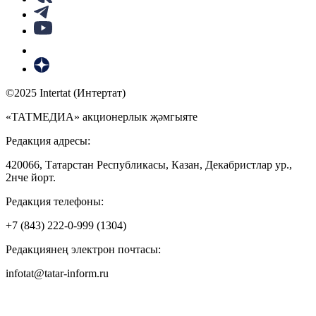
©2025 Intertat (Интертат)
«ТАТМЕДИА» акционерлык җәмгыяте
Редакция адресы:
420066, Татарстан Республикасы, Казан, Декабристлар ур.,
2нче йорт.
Редакция телефоны:
+7 (843) 222-0-999 (1304)
Редакциянең электрон почтасы:
infotat@tatar-inform.ru