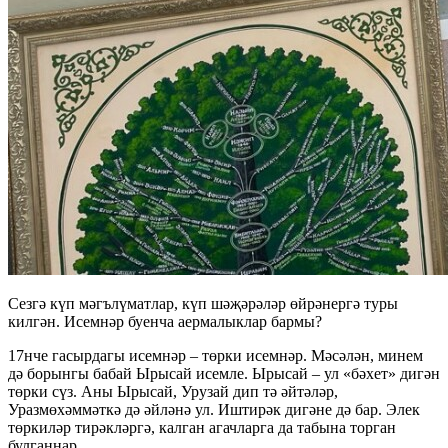
Сезгә күп мәгълүматлар, күп шәҗәрәләр өйрәнергә туры
килгән. Исемнәр буенча аермалыклар бармы?
17нче гасырдагы исемнәр – төрки исемнәр. Мәсәлән, минем
дә борынгы бабай Ырысай исемле. Ырысай – ул «бәхет» дигән
төрки сүз. Аны Ырысай, Урузай дип тә әйтәләр,
Уразмөхәммәткә дә әйләнә ул. Иштирәк дигәне дә бар. Элек
төркиләр тирәкләргә, калган агачларга да табына торган
булганнар.