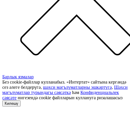
Барлык язмалар
Без cookie-файллар кулланабыз. «Интертат» сайтына кергәндә
сез әлеге белдерүгә,
шәхси мәгълүматларны эшкәртүгә
,
Шәхси
мәгълүматлар турындагы сәясәткә
һәм
Конфиденциальлек
сәясәте
нигезендә cookie файлларын куллануга ризалашасыз
Килешү