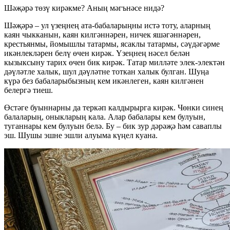
Шәҗәрә төзү кирәкме? Аның мәгънәсе нидә?
Шәҗәрә – ул үзеңнең ата-бабаларыңны истә тоту, аларның
каян чыкканын, каян килгәннәрен, ничек яшәгәннәрен,
крестьянмы, йомышлы татармы, ясаклы татармы, сәүдәгәрме
икәнлекләрен белү өчен кирәк. Үзеңнең нәсел белән
кызыксыну тарих өчен бик кирәк. Татар милләте элек-электән
дәүләтле халык, шул дәүләтне тоткан халык булган. Шуңа
күрә без бабаларыбызның кем икәнлеген, каян килгәнен
белергә тиеш.
Өстәге буыннарны да теркәп калдырырга кирәк. Чөнки синең
балаларың, оныкларың кала. Алар бабалары кем булуын,
туганнары кем булуын белә. Бу – бик зур дәрәҗә һәм саваплы
эш. Шушы эшне эшли алуыма күңел куана.