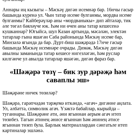
Аннары иң кызыгы – Мәскәү дигән исемнәр бар. 16нчы гасыр
башында күренә ул. Чын татар исеме булганмы, мордва исеме
булганмы? Кайберәүләр аны «мордваныкы» дип әйтәләр, тик
әле төгәл бәяләүче юк. Һәм ни өчен аны татар кешесенә
кушканнар? Югыйсә, шул Казан артында, мәсәлән, электән
татарлар гына яшәгән Саба районында Мәскәү исеме бар,
Минзәлә ягында да бар. Дүрт-биш шәҗәрәдә 17нче гасыр
башында Мәскәү исемнәре очрады. Димәк, Мәскәү дигән
авылны заманында татар кешесе нигезләгән, һәм руслар
килгәнче ул авылда татарлар яшәгән, дигән фараз бар.
«Шәҗәрә төзү – бик зур дәрәҗә һәм
саваплы эш»
Шәҗәрәне ничек төзиләр?
Шәҗәрә, гарәпчәдән тәрҗемә иткәндә, «агач» дигәнне аңлата.
Ул, әлбәттә, символик агач. Үзәктә бабайлар, кырыйда –
туганнары. Шәҗәрәне әти, әни ягыннан аерым агач итеп
төзибез. Тагын әтинең әнисе ягыннан һәм әнинең әтисе
ягыннан төзеп була. Барлык материаллардан сәнгатьле итеп
картиналар эшләнә.