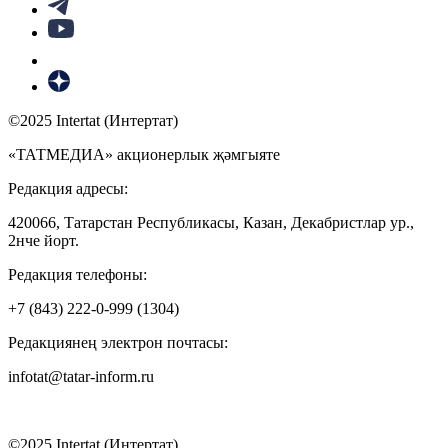
©2025 Intertat (Интертат)
«ТАТМЕДИА» акционерлык җәмгыяте
Редакция адресы:
420066, Татарстан Республикасы, Казан, Декабристлар ур.,
2нче йорт.
Редакция телефоны:
+7 (843) 222-0-999 (1304)
Редакциянең электрон почтасы:
infotat@tatar-inform.ru
©2025 Intertat (Интертат)