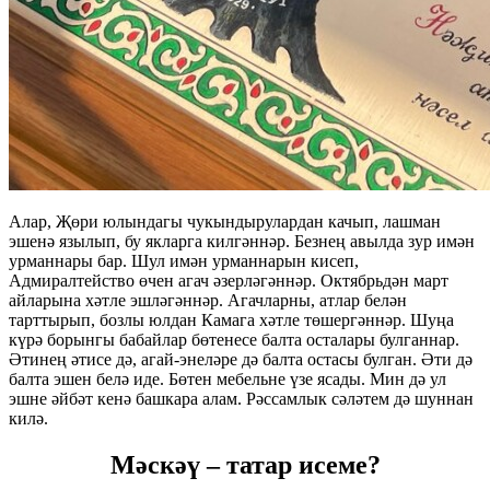
Алар, Җөри юлындагы чукындырулардан качып, лашман
эшенә язылып, бу якларга килгәннәр. Безнең авылда зур имән
урманнары бар. Шул имән урманнарын кисеп,
Адмиралтейство өчен агач әзерләгәннәр. Октябрьдән март
айларына хәтле эшләгәннәр. Агачларны, атлар белән
тарттырып, бозлы юлдан Камага хәтле төшергәннәр. Шуңа
күрә борынгы бабайлар бөтенесе балта осталары булганнар.
Әтинең әтисе дә, агай-энеләре дә балта остасы булган. Әти дә
балта эшен белә иде. Бөтен мебельне үзе ясады. Мин дә ул
эшне әйбәт кенә башкара алам. Рәссамлык сәләтем дә шуннан
килә.
Мәскәү – татар исеме?