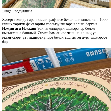
Энҗе Габдуллина
Хәзерге көндә гарәп каллиграфиясе белән шөгыльләнеп, 1000
еллык тарихи фактларны торгызу эшләрен алып барган
Нәҗип ага Нәккаш
90нчы еллардан шәҗәрәләр белән
кызыксына башлый. Әтисе һәм әнисе ягыннан аның үз
эзләнүләре, үз тикшеренүләре белән эшләнгән дүрт шәҗәрәсе
бар.