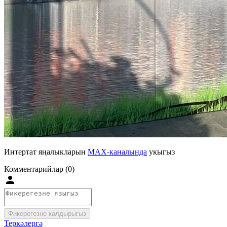
Интертат яңалыкларын
MAX-каналында
укыгыз
Комментарийлар (0)
Фикерегезне калдырыгыз
Теркәлергә