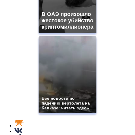
В ОАЭ произошло
жестокое убийство
криптомиллионера
Все новости по
падению вертолета на
Кавказе: читать здесь