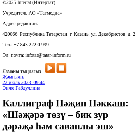
©2025 Intertat (Интертат)
Учредитель АО «Татмедиа»
Адрес редакции:
420066, Республика Татарстан, г. Казань, ул. Декабристов, д. 2
Тел.: +7 843 222 0 999
Эл. почта: infotat@tatar-inform.ru
Язманы тыңлагыз
Җәмгыять
22 июль 2023 09:44
Энҗе Габдуллина
Каллиграф Нәҗип Нәккаш:
«Шәҗәрә төзү – бик зур
дәрәҗә һәм саваплы эш»