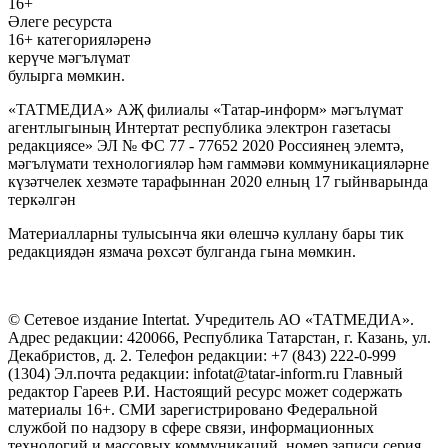
16+
Әлеге ресурста
16+ категорияләренә
керүче мәгълүмат
булырга мөмкин.
«ТАТМЕДИА» АҖ филиалы «Татар-информ» мәгълүмат
агентлыгының Интертат республика электрон газетасы
редакциясе» ЭЛ № ФС 77 - 77652 2020 Россиянең элемтә,
мәгълүмати технологияләр һәм гаммәви коммуникацияләрне
күзәтчелек хезмәте тарафыннан 2020 елның 17 гыйнварында
теркәлгән
Материалларны тулысынча яки өлешчә куллану бары тик
редакциядән язмача рөхсәт булганда гына мөмкин.
© Сетевое издание Intertat. Учредитель АО «ТАТМЕДИА».
Адрес редакции: 420066, Республика Татарстан, г. Казань, ул.
Декабристов, д. 2. Телефон редакции: +7 (843) 222-0-999
(1304) Эл.почта редакции: infotat@tatar-inform.ru Главный
редактор Гареев Р.И. Настоящий ресурс может содержать
материалы 16+. СМИ зарегистрировано Федеральной
службой по надзору в сфере связи, информационных
технологий и массовых коммуникаций, номер записи серия