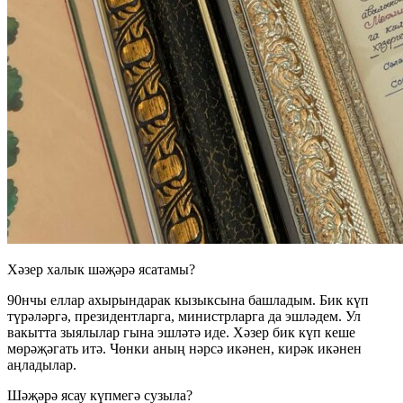
Хәзер халык шәҗәрә ясатамы?
90нчы еллар ахырындарак кызыксына башладым. Бик күп
түрәләргә, президентларга, министрларга да эшләдем. Ул
вакытта зыялылар гына эшләтә иде. Хәзер бик күп кеше
мөрәҗәгать итә. Чөнки аның нәрсә икәнен, кирәк икәнен
аңладылар.
Шәҗәрә ясау күпмегә сузыла?