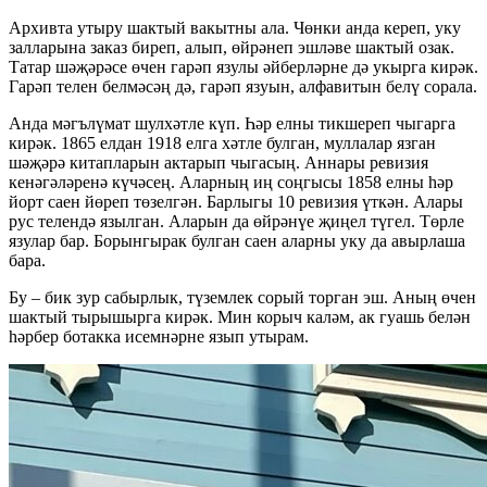
Архивта утыру шактый вакытны ала. Чөнки анда кереп, уку
залларына заказ биреп, алып, өйрәнеп эшләве шактый озак.
Татар шәҗәрәсе өчен гарәп язулы әйберләрне дә укырга кирәк.
Гарәп телен белмәсәң дә, гарәп язуын, алфавитын белү сорала.
Анда мәгълүмат шулхәтле күп. Һәр елны тикшереп чыгарга
кирәк. 1865 елдан 1918 елга хәтле булган, муллалар язган
шәҗәрә китапларын актарып чыгасың. Аннары ревизия
кенәгәләренә күчәсең. Аларның иң соңгысы 1858 елны һәр
йорт саен йөреп төзелгән. Барлыгы 10 ревизия үткән. Алары
рус телендә язылган. Аларын да өйрәнүе җиңел түгел. Төрле
язулар бар. Борынгырак булган саен аларны уку да авырлаша
бара.
Бу – бик зур сабырлык, түземлек сорый торган эш. Аның өчен
шактый тырышырга кирәк. Мин корыч каләм, ак гуашь белән
һәрбер ботакка исемнәрне язып утырам.