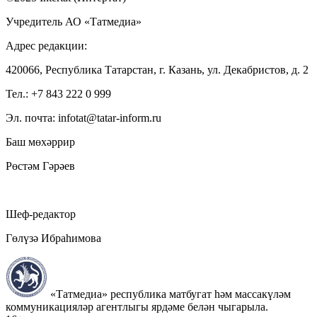
Учредитель АО «Татмедиа»
Адрес редакции:
420066, Республика Татарстан, г. Казань, ул. Декабристов, д. 2
Тел.: +7 843 222 0 999
Эл. почта: infotat@tatar-inform.ru
Баш мөхәррир
Рөстәм Гәрәев
Шеф-редактор
Гөлүзә Ибраһимова
«Татмедиа» республика матбугат һәм массакүләм
коммуникацияләр агентлыгы ярдәме белән чыгарыла.