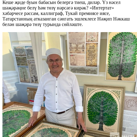
Кеше җиде буын бабасын белергә тиеш, диләр. Үз нәсел
шәҗәрәңне белү һәм төзү нәрсәгә кирәк? «Интертат»
хәбәрчесе рәссам, каллиграф, Тукай премиясе иясе,
Татарстанның атказанган сәнгать эшлеклесе Нәҗип Нәккаш
белән шәҗәрә төзү турында сөйләште.