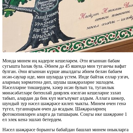
Монда минем иң кадерле кешеләрем. Әти ягыннан бабам
сугышта һәлак була. Әбием дә 45 яшендә мин туганчы вафат
булган. Әни ягыннан күрше авылдагы әбием белән бабаем
исән-саулар иде, мин шуларда үстем. Инде байтак еллар узгач,
аларның хөрмәтенә дип, шушы шәҗәрәләрне эшләдем.
Нәселләрне тикшердем, хәзер исән булып та, туганлык
мөнәсәбәтләре бөтенләй диярлек өзелгән кешеләрне эзләп
табып, алардан да бик күп мәгълүмат алдым. Аллага шөкер,
шундый зур нәсел шәҗәрәсе килеп чыкты. Минем өчен генә
түгел, туганнарым өчен дә ясадым. Шәҗәрәләрнең
фотокопияләрен аларга да тапшырам. Соңгы ике шәҗәрәне 1
ел элек кенә эшләп бетердем.
Нәсел шәҗәрәсе борынгы бабайдан башлап минем оныкларга