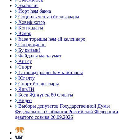
Экология
Йорт һәм бакча
Социаль челтәр йолдызлары
Хәвеф-хәтәр
Көн кадагы
Юмор
Һава торышы һәм ай календаре
Сорау-җавап
Бу кызык!
Файдалы мәгълүмат
Аш-су
Спорт
Татар җырлары һәм клиплары
Югалту
Спорт йолдызлары
ЯшьТИ
Бөек Җиңүнең 80 еллыгы
Видео
Выборы депутатов Государственной Думы
Федерального Собрания Российской Федерации
девятого созыва 20.09.2026