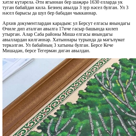
хәтле күтәрелә. Әти ягыннан бер шәҗәрә 1630 елларда ук
туган бабайдан килә. Безнең авылда 3 зур нәсел булган. Ул 3
нәсел барысы да шул бер бабадан чыкканнар.
Архив документлардан карадым: ул Берсут елгасы янындагы
Өчиле дип аталган авылга 17нче гасыр башында килеп
утырган. Алар Саба районы Мишә елгасы янындагы
авыллардан килгәннәр. Хатыннары турында да мәгълүмат
теркәлгән. Ул бабайның 3 хатыны булган. Берсе Кече
Мишәдән, берсе Тегермән дигән авылдан.