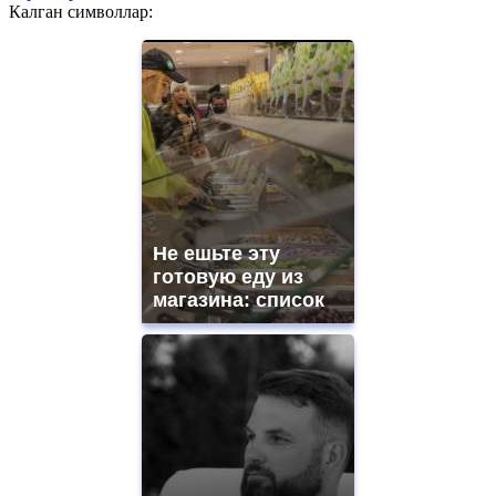
Калган символлар:
Не ешьте эту
готовую еду из
магазина: список