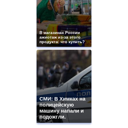
В магазинах России
ажиотаж из-за этого
продукта: что купить?
СМИ: В Химках на
полицейскую
машину напали и
подожгли.