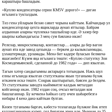
караштыра башладым.
«Куплю конденсаторы серии КМ5V дорого!» — дигән
игъланга тукталдым.
Тиз генә уйларым белән сәвит чорына кайттым. Кайчандыр ул
конденсаторлар цехта ящикларда аунап яттылар. Бәйрәм
алдыннан аларны чүплеккә ташлыйлар иде. Ә хәзер бер
шырпы кабындагысы 3 мең сум бәяләнә икән!
Релеләр, микросхемалар, контактлар… алары да бер вагон
аунап ята иде завод цехында — беркем дә кызыксынмады,
үзләштермәде, урламады. Менә бит кадере буласын белмичә
яшәгәнбез! Күзем яңа игъланга төште: «Куплю статуэтку Зои
Космодемьянской, сделанной до 1982 года» — дип язылган.
Тагын хәтер сандыгымны актарырга тотындым. Нәкъ шул
елны игъланда язылган статуэтканы якын туганыма бүләк
иткәнем искә төште. Соңрак шалтыратып, бәясен дә белдем.
Ул статуэтканы заводта кыйммәтле калдык металдан
койганнар икән. 1982 елдан соң, очсыз металдан коя
башлаганнар. Бу кечкенә һәйкәл сату өчен шәһәребезгә
нибары 4 кенә данә кайткан булган.
Көзен туганыма баргач, кәбестә тозлаганда бүләкне йөк итеп
кулланганнарын күреп, гел йөрәгем әрни иде. Чыннан да 35