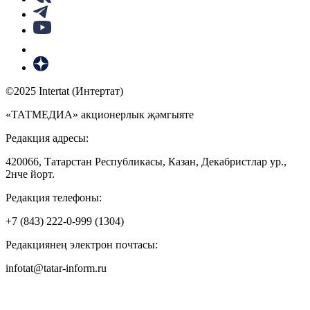
©2025 Intertat (Интертат)
«ТАТМЕДИА» акционерлык җәмгыяте
Редакция адресы:
420066, Татарстан Республикасы, Казан, Декабристлар ур.,
2нче йорт.
Редакция телефоны:
+7 (843) 222-0-999 (1304)
Редакциянең электрон почтасы:
infotat@tatar-inform.ru