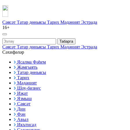
Сәясәт
Татар дөньясы
Тарих
Мәдәният
Эстрада
16+
Табарга
Сәясәт
Татар дөньясы
Тарих
Мәдәният
Эстрада
Сәхифәләр
Ясалма Фәһем
Җәмгыять
Татар дөньясы
Тарих
Мәдәният
Шоу-бизнес
Иҗат
Язмыш
Сәясәт
Дин
Фән
Авыл
Икътисад
Сәламәтлек