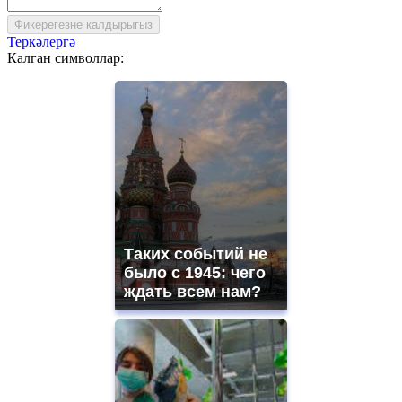
Фикерегезне калдырыгыз
Теркәлергә
Калган символлар:
Таких событий не
было с 1945: чего
ждать всем нам?