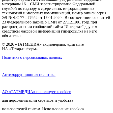
материалы 16+. СМИ зарегистрировано Федеральной
службой по надзору в сфере связи, информационных
технологий и массовых коммуникаций, номер записи серия
ЭЛ № ФС 77 - 77652 от 17.01.2020. В соответствии со статьей
23 Федерального закона о СМИ от 27.12.1991 года при
распространении сообщений сайта “Интертат” другим
средством массовой информации гиперссылка на него
обязательна.
© 2026 «ТАТМЕДИА» акционерлык җәмгыяте
ИА «Татар-информ»
Политика о персональных данных
Антикоррупционная политика
АО «ТАТМЕДИА» использует «cookie»
для персонализации сервисов и удобства
пользователей сайтом. Использование «cookie»