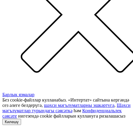
Барлык язмалар
Без cookie-файллар кулланабыз. «Интертат» сайтына кергәндә
сез әлеге белдерүгә,
шәхси мәгълүматларны эшкәртүгә
,
Шәхси
мәгълүматлар турындагы сәясәткә
һәм
Конфиденциальлек
сәясәте
нигезендә cookie файлларын куллануга ризалашасыз
Килешү