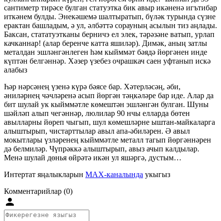
сантиметр тирәсе булган статуэтка бик авыр икәненә игътибар
иткәнем булды. Энекәшемә шалтыратып, бүләк турында сүзне
ерактан башладым, ә ул, әлбәттә сорауның асылын тиз аңлады.
Баксан, стататуэтканы берничэ ел элек, тәрәзәне ватып, урлап
качканнар! (алар беренче катта яшиләр). Димәк, аның затлы
металдан эшләнгәнлеген һәм кыйммәт бәядә йөргәнен инде
күптән белгәннәр. Хәзер үзебез очрашкач саен уфтанып искә
алабыз
Һәр нәрсәнең үзенә күрә бәясе бар. Хәтерләсәң, әби,
әниләрнең чәчләренә асып йөргән тәңкәләре бар иде. Алар да
бит шулай ук кыйммәтле көмештән эшләнгән булган. Шуны
шәйләп алып чегәннәр, люлилар 90 нчы елларда бөтен
авылларны йөреп чыгып, шул көмешләрне ыштан-майкаларга
алыштырып, чистарттылар авыл апа-әбиләрен. Ә авыл
мокытлары үзләренең кыйммәтле металл тагып йөргәннәрен
дә белмиләр. Чүпрәккә алыштырып, авыз ачып калдылар.
Менә шулай дөнья өйрәтә икән ул яшәргә, дустым…
Интертат яңалыкларын
MAX-каналында
укыгыз
Комментарийлар (0)