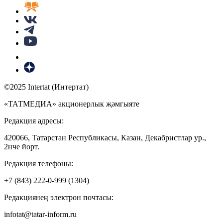
©2025 Intertat (Интертат)
«ТАТМЕДИА» акционерлык җәмгыяте
Редакция адресы:
420066, Татарстан Республикасы, Казан, Декабристлар ур.,
2нче йорт.
Редакция телефоны:
+7 (843) 222-0-999 (1304)
Редакциянең электрон почтасы:
infotat@tatar-inform.ru