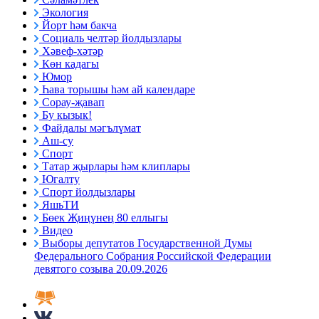
Экология
Йорт һәм бакча
Социаль челтәр йолдызлары
Хәвеф-хәтәр
Көн кадагы
Юмор
Һава торышы һәм ай календаре
Сорау-җавап
Бу кызык!
Файдалы мәгълүмат
Аш-су
Спорт
Татар җырлары һәм клиплары
Югалту
Спорт йолдызлары
ЯшьТИ
Бөек Җиңүнең 80 еллыгы
Видео
Выборы депутатов Государственной Думы
Федерального Собрания Российской Федерации
девятого созыва 20.09.2026