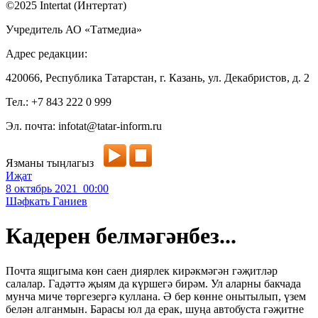
©2025 Intertat (Интертат)
Учредитель АО «Татмедиа»
Адрес редакции:
420066, Республика Татарстан, г. Казань, ул. Декабристов, д. 2
Тел.: +7 843 222 0 999
Эл. почта: infotat@tatar-inform.ru
Язманы тыңлагыз
Иҗат
8 октябрь 2021 00:00
Шәфкать Ганиев
Кадерен белмәгәнбез...
Почта ящигыма көн саен диярлек кирәкмәгән гәҗитләр
салалар. Гадәттә җыям да күршегә бирәм. Ул аларны бакчада
мунча миче төргезергә куллана. Ә бер көнне онытылып, үзем
белән алганмын. Барасы юл да ерак, шуңа автобуста гәҗитне