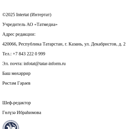
©2025 Intertat (Интертат)
Учредитель АО «Татмедиа»
Адрес редакции:
420066, Республика Татарстан, г. Казань, ул. Декабристов, д. 2
Тел.: +7 843 222 0 999
Эл. почта: infotat@tatar-inform.ru
Баш мөхәррир
Рөстәм Гәрәев
Шеф-редактор
Гөлүзә Ибраһимова