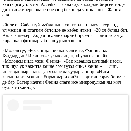
кайтырга уйлыйм. Аллаһы Тәгалә саулыкларын бирсен инде, -
дип хис-кичерешләрен безнең белән дә уртаклашты Фәния
апа.
20нче ел Сабантуй мәйданына сөлге алып чыгуы турында
ул үзенең инстаграм битендә дә хәбәр иткән. «20 ел булды бит,
Аллага шөкер. Ходай исәнлекләрне бирсен», — дип язган ул,
көрәшкән фотолары белән уртаклашып.
«Молодец», «Без синдә шикләнмәдек тә, Фәния апа.
Булдырдың! Исәнлек-саулык сиңа», «Булдыра апай»,
«Молодец инде үзең, Фәния», «Бер карашка шундый нәзек,
тик шул ук вакытта көчле һәм гүзәл син, Фәния!» — дип,
инстадашлары котлау сүзләре дә яудырганнар. «Нигә
хатыннарга машина бирмиләр икән?» — дигән сорау бирүче
дә бар. Батыр калган Фәния апага исә микродулкынлы мич
бүләк иткәннәр.