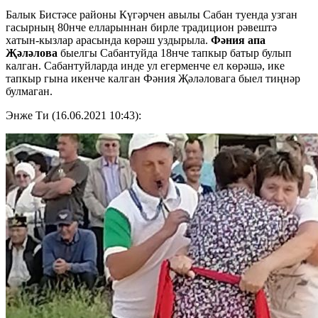
Балык Бистәсе районы Күгәрчен авылы Сабан туенда узган
гасырның 80нче елларыннан бирле традицион рәвештә
хатын-кызлар арасында көрәш уздырыла.
Фәния апа
Җәләлова
быелгы Сабантуйда 18нче тапкыр батыр булып
калган. Сабантуйларда инде ул егерменче ел көрәшә, ике
тапкыр гына икенче калган Фәния Җәләловага быел тиңнәр
булмаган.
Энже Ти (16.06.2021 10:43):