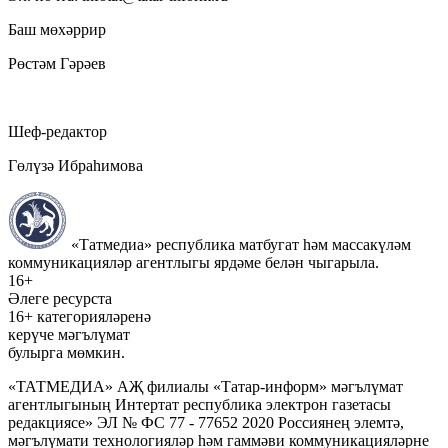
Баш мөхәррир
Рөстәм Гәрәев
Шеф-редактор
Гөлүзә Ибраһимова
«Татмедиа» республика матбугат һәм массакүләм
коммуникацияләр агентлыгы ярдәме белән чыгарыла.
16+
Әлеге ресурста
16+ категорияләренә
керүче мәгълүмат
булырга мөмкин.
«ТАТМЕДИА» АҖ филиалы «Татар-информ» мәгълүмат
агентлыгының Интертат республика электрон газетасы
редакциясе» ЭЛ № ФС 77 - 77652 2020 Россиянең элемтә,
мәгълүмати технологияләр һәм гаммәви коммуникацияләрне