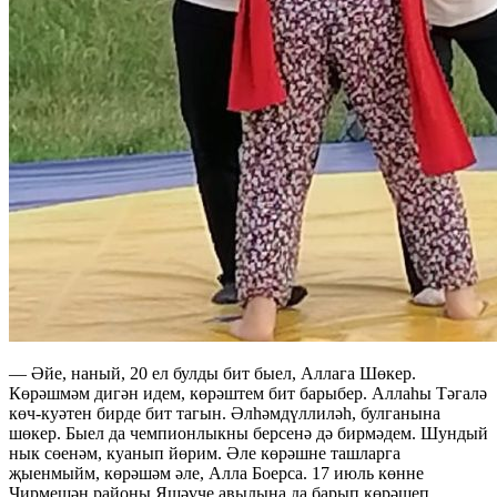
— Әйе, наный, 20 ел булды бит быел, Аллага Шөкер.
Көрәшмәм дигән идем, көрәштем бит барыбер. Аллаһы Тәгалә
көч-куәтен бирде бит тагын. Әлһәмдүллиләһ, булганына
шөкер. Быел да чемпионлыкны берсенә дә бирмәдем. Шундый
нык сөенәм, куанып йөрим. Әле көрәшне ташларга
җыенмыйм, көрәшәм әле, Алла Боерса. 17 июль көнне
Чирмешән районы Яшәүче авылына да барып көрәшеп