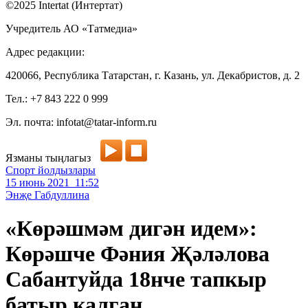
©2025 Intertat (Интертат)
Учредитель АО «Татмедиа»
Адрес редакции:
420066, Республика Татарстан, г. Казань, ул. Декабристов, д. 2
Тел.: +7 843 222 0 999
Эл. почта: infotat@tatar-inform.ru
Язманы тыңлагыз
Спорт йолдызлары
15 июнь 2021 11:52
Энҗе Габдуллина
«Көрәшмәм дигән идем»:
Көрәшче Фәния Җәләлова
Сабантуйда 18нче тапкыр
батыр калган