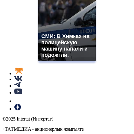
СМИ: В Химках на
полицейскую
машину напали и
подожгли.
©2025 Intertat (Интертат)
«ТАТМЕДИА» акционерлык җәмгыяте