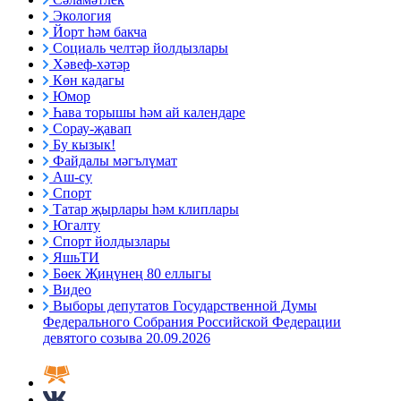
Экология
Йорт һәм бакча
Социаль челтәр йолдызлары
Хәвеф-хәтәр
Көн кадагы
Юмор
Һава торышы һәм ай календаре
Сорау-җавап
Бу кызык!
Файдалы мәгълүмат
Аш-су
Спорт
Татар җырлары һәм клиплары
Югалту
Спорт йолдызлары
ЯшьТИ
Бөек Җиңүнең 80 еллыгы
Видео
Выборы депутатов Государственной Думы
Федерального Собрания Российской Федерации
девятого созыва 20.09.2026