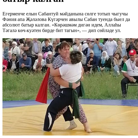
Егерменче елын Сабантуй мәйданына сөлге тотып чыгучы
Фәния апа Җәләлова Күгәрчен авылы Сабан туенда быел да
абсолют батыр калган. «Көрәшмәм дигән идем, Аллаһы
Тәгалә көч-куәтен бирде бит тагын», — дип сөйләде ул.