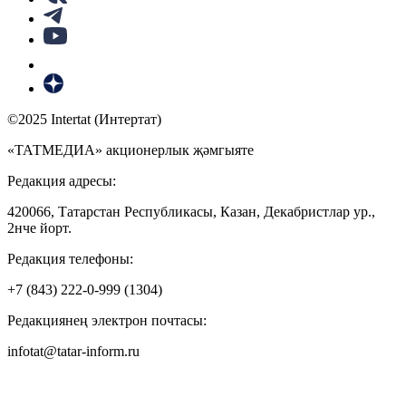
©2025 Intertat (Интертат)
«ТАТМЕДИА» акционерлык җәмгыяте
Редакция адресы:
420066, Татарстан Республикасы, Казан, Декабристлар ур.,
2нче йорт.
Редакция телефоны:
+7 (843) 222-0-999 (1304)
Редакциянең электрон почтасы:
infotat@tatar-inform.ru