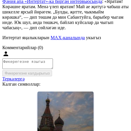
Фәния апа «Интертат»-ка биргән интервьюсында
: «Яратам!
Көрәшне яратам. Менә үлеп яратам! Май ае җитүгә чабыш аты
шикелле ярсый йөрәгем. „Булды, җитте, чыкмыйм
көрәшкә“, — дип төшәм дә мин Сабантуйга, барыбер чыгам
инде. Юк шул, анда төшкәч, бәйләп куйсалар да чыгып
чабасың», — дип сөйләгән иде.
Интертат яңалыкларын
MAX-каналында
укыгыз
Комментарийлар (0)
Фикерегезне калдырыгыз
Теркәлергә
Калган символлар: