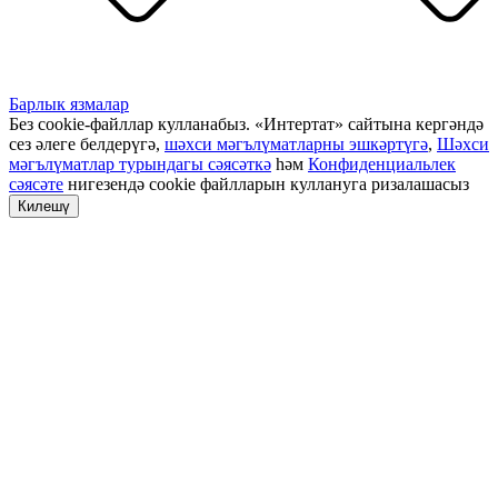
Барлык язмалар
Без cookie-файллар кулланабыз. «Интертат» сайтына кергәндә
сез әлеге белдерүгә,
шәхси мәгълүматларны эшкәртүгә
,
Шәхси
мәгълүматлар турындагы сәясәткә
һәм
Конфиденциальлек
сәясәте
нигезендә cookie файлларын куллануга ризалашасыз
Килешү