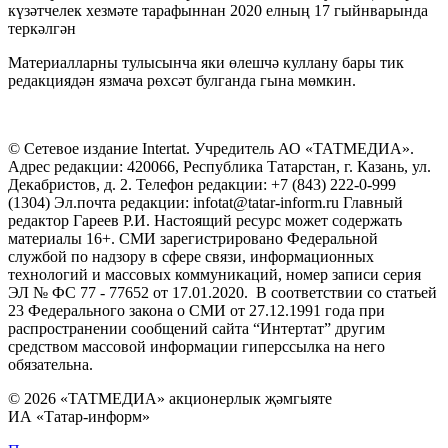
күзәтчелек хезмәте тарафыннан 2020 елның 17 гыйнварында
теркәлгән
Материалларны тулысынча яки өлешчә куллану бары тик
редакциядән язмача рөхсәт булганда гына мөмкин.
© Сетевое издание Intertat. Учредитель АО «ТАТМЕДИА».
Адрес редакции: 420066, Республика Татарстан, г. Казань, ул.
Декабристов, д. 2. Телефон редакции: +7 (843) 222-0-999
(1304) Эл.почта редакции: infotat@tatar-inform.ru Главный
редактор Гареев Р.И. Настоящий ресурс может содержать
материалы 16+. СМИ зарегистрировано Федеральной
службой по надзору в сфере связи, информационных
технологий и массовых коммуникаций, номер записи серия
ЭЛ № ФС 77 - 77652 от 17.01.2020. В соответствии со статьей
23 Федерального закона о СМИ от 27.12.1991 года при
распространении сообщений сайта “Интертат” другим
средством массовой информации гиперссылка на него
обязательна.
© 2026 «ТАТМЕДИА» акционерлык җәмгыяте
ИА «Татар-информ»