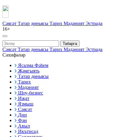
Сәясәт
Татар дөньясы
Тарих
Мәдәният
Эстрада
16+
Табарга
Сәясәт
Татар дөньясы
Тарих
Мәдәният
Эстрада
Сәхифәләр
Ясалма Фәһем
Җәмгыять
Татар дөньясы
Тарих
Мәдәният
Шоу-бизнес
Иҗат
Язмыш
Сәясәт
Дин
Фән
Авыл
Икътисад
Сәламәтлек