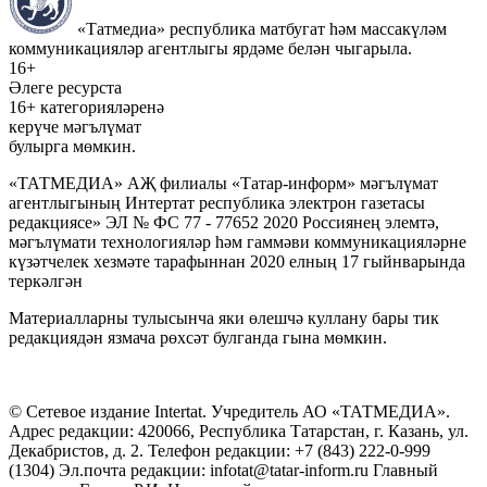
«Татмедиа» республика матбугат һәм массакүләм
коммуникацияләр агентлыгы ярдәме белән чыгарыла.
16+
Әлеге ресурста
16+ категорияләренә
керүче мәгълүмат
булырга мөмкин.
«ТАТМЕДИА» АҖ филиалы «Татар-информ» мәгълүмат
агентлыгының Интертат республика электрон газетасы
редакциясе» ЭЛ № ФС 77 - 77652 2020 Россиянең элемтә,
мәгълүмати технологияләр һәм гаммәви коммуникацияләрне
күзәтчелек хезмәте тарафыннан 2020 елның 17 гыйнварында
теркәлгән
Материалларны тулысынча яки өлешчә куллану бары тик
редакциядән язмача рөхсәт булганда гына мөмкин.
© Сетевое издание Intertat. Учредитель АО «ТАТМЕДИА».
Адрес редакции: 420066, Республика Татарстан, г. Казань, ул.
Декабристов, д. 2. Телефон редакции: +7 (843) 222-0-999
(1304) Эл.почта редакции: infotat@tatar-inform.ru Главный