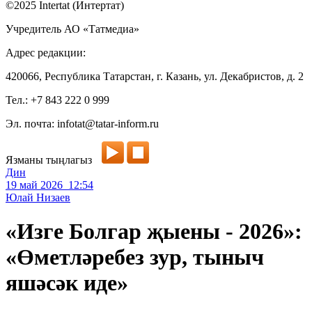
©2025 Intertat (Интертат)
Учредитель АО «Татмедиа»
Адрес редакции:
420066, Республика Татарстан, г. Казань, ул. Декабристов, д. 2
Тел.: +7 843 222 0 999
Эл. почта: infotat@tatar-inform.ru
Язманы тыңлагыз
Дин
19 май 2026 12:54
Юлай Низаев
«Изге Болгар җыены - 2026»:
«Өметләребез зур, тыныч
яшәсәк иде»