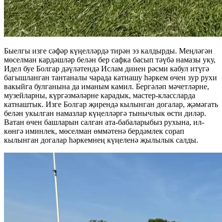
Быелгы изге сәфәр күңелләрдә тирән эз калдырды. Меңләгән
мөселман кардәшләр белән бер сафка басып тәүбә намазы уку,
Идел буе Болгар дәүләтендә Ислам динен рәсми кабул итүгә
багышланган тантаналы чарада катнашу һәркем өчен зур рухи
вакыйга булганына да иманым камил. Бергәләп мәчетләрне,
музейларны, күргәзмәләрне карадык, мастер-классларда
катнаштык. Изге Болгар җирендә кылынган догалар, җәмәгать
белән укылган намазлар күңелләргә тынычлык өсти диләр.
Ватан өчен башларын салган ата-бабаларыбыз рухына, ил-
көнгә иминлек, мөселман өммәтенә бердәмлек сорап
кылынган догалар һәркемнең күңеленә җылылык салды.