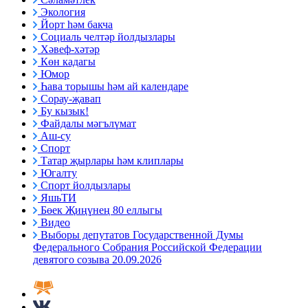
Экология
Йорт һәм бакча
Социаль челтәр йолдызлары
Хәвеф-хәтәр
Көн кадагы
Юмор
Һава торышы һәм ай календаре
Сорау-җавап
Бу кызык!
Файдалы мәгълүмат
Аш-су
Спорт
Татар җырлары һәм клиплары
Югалту
Спорт йолдызлары
ЯшьТИ
Бөек Җиңүнең 80 еллыгы
Видео
Выборы депутатов Государственной Думы
Федерального Собрания Российской Федерации
девятого созыва 20.09.2026