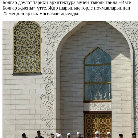
Болгар дәүләт тарихи-архитектура музей-тыюлыганда «Изге
Болгар җыены» үтте. Җир шарының төрле почмакларыннан
25 меңнән артык мөселман җыелды.