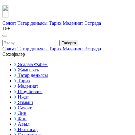
Сәясәт
Татар дөньясы
Тарих
Мәдәният
Эстрада
16+
Табарга
Сәясәт
Татар дөньясы
Тарих
Мәдәният
Эстрада
Сәхифәләр
Ясалма Фәһем
Җәмгыять
Татар дөньясы
Тарих
Мәдәният
Шоу-бизнес
Иҗат
Язмыш
Сәясәт
Дин
Фән
Авыл
Икътисад
Сәламәтлек