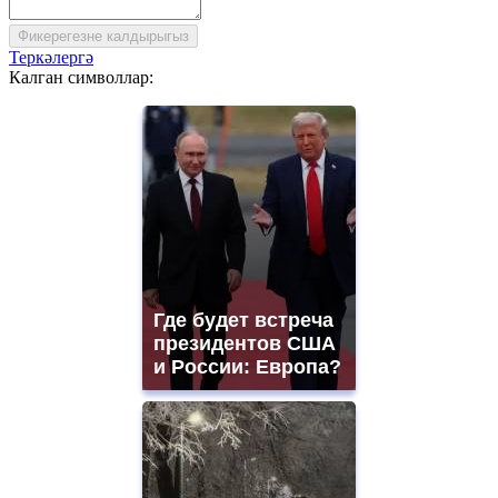
Фикерегезне калдырыгыз
Теркәлергә
Калган символлар:
Где будет встреча
президентов США
и России: Европа?