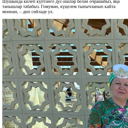
Шушында килеп күптәнге дус-ишләр белән очрашабыз, яңа
танышлар табабыз. Гомумән, күңелем тынычланып кайта
моннан, – дип сөйләде ул.