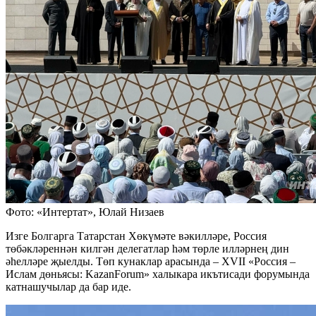
Фото: «Интертат», Юлай Низаев
Изге Болгарга Татарстан Хөкүмәте вәкилләре, Россия
төбәкләреннән килгән делегатлар һәм төрле илләрнең дин
әһелләре җыелды. Төп кунаклар арасында – XVII «Россия –
Ислам дөньясы: KazanForum» халыкара икътисади форумында
катнашучылар да бар иде.