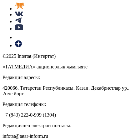
©2025 Intertat (Интертат)
«ТАТМЕДИА» акционерлык җәмгыяте
Редакция адресы:
420066, Татарстан Республикасы, Казан, Декабристлар ур.,
2нче йорт.
Редакция телефоны:
+7 (843) 222-0-999 (1304)
Редакциянең электрон почтасы:
infotat@tatar-inform.ru