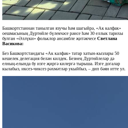
Башкортстаннан танылган язучы һәм шагыйрә, «Ак калфак»
оешмасының Дүртөйле бүлекчәсе рәисе һәм 30 еллык тарихы
булган «Әллүки» фольклор ансамбле җитәкчесе
Светлана
Васикова:
Без Башкортстандагы «Ак калфак» татар хатын-кызлары 50
кешелек делегация белән килдек. Безнең Дүртөйлеләр дә
елның-елында бу изге җиргә килергә тырыша. Изге догалар
кылабыз, иксез-чиксез рәхмәтләр укыйбыз, – дип бәян итте ул.