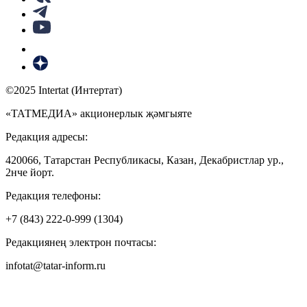
©2025 Intertat (Интертат)
«ТАТМЕДИА» акционерлык җәмгыяте
Редакция адресы:
420066, Татарстан Республикасы, Казан, Декабристлар ур.,
2нче йорт.
Редакция телефоны:
+7 (843) 222-0-999 (1304)
Редакциянең электрон почтасы:
infotat@tatar-inform.ru