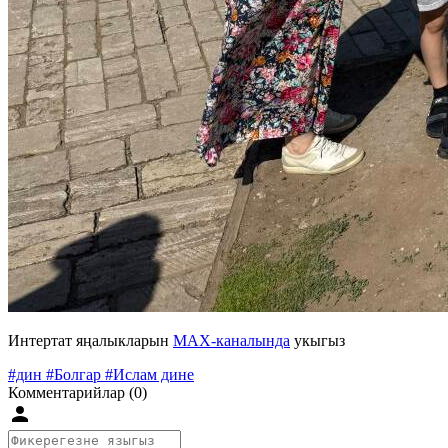
Интертат яңалыкларын
MAX-каналында
укыгыз
#дин
#Болгар
#Ислам дине
Комментарийлар (0)