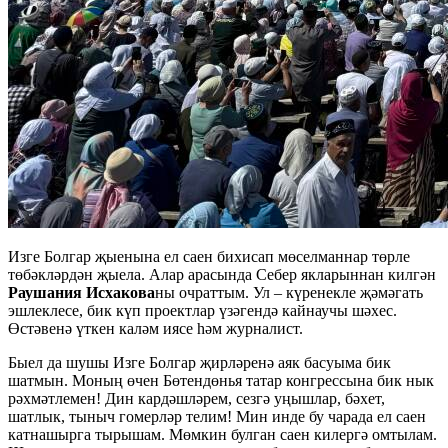
Изге Болгар җыенына ел саен бихисап мөселманнар төрле
төбәкләрдән җыела. Алар арасында Себер якларыннан килгән
Раушания Исхакова
ны очраттым. Ул – күренекле җәмәгать
эшлеклесе, бик күп проектлар үзәгендә кайнаучы шәхес.
Өстәвенә үткен каләм иясе һәм журналист.
Быел да шушы Изге Болгар җирләренә аяк басуыма бик
шатмын. Моның өчен Бөтендөнья татар конгрессына бик нык
рәхмәтлемен! Дин кардәшләрем, сезгә уңышлар, бәхет,
шатлык, тыныч гомерләр телим! Мин инде бу чарада ел саен
катнашырга тырышам. Мөмкин булган саен килергә омтылам.