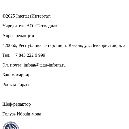
©2025 Intertat (Интертат)
Учредитель АО «Татмедиа»
Адрес редакции:
420066, Республика Татарстан, г. Казань, ул. Декабристов, д. 2
Тел.: +7 843 222 0 999
Эл. почта: infotat@tatar-inform.ru
Баш мөхәррир
Рөстәм Гәрәев
Шеф-редактор
Гөлүзә Ибраһимова