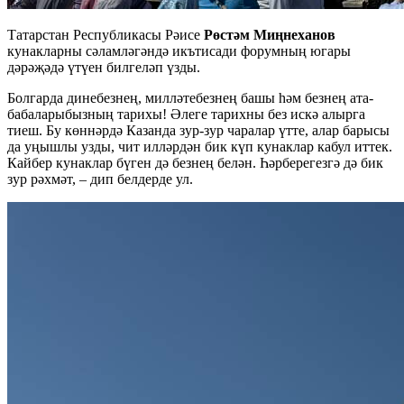
Татарстан Республикасы Рәисе
Рөстәм Миңнеханов
кунакларны сәламләгәндә икътисади форумның югары
дәрәҗәдә үтүен билгеләп үзды.
Болгарда динебезнең, милләтебезнең башы һәм безнең ата-
бабаларыбызның тарихы! Әлеге тарихны без искә алырга
тиеш. Бу көннәрдә Казанда зур-зур чаралар үтте, алар барысы
да уңышлы узды, чит илләрдән бик күп кунаклар кабул иттек.
Кайбер кунаклар бүген дә безнең белән. Һәрберегезгә дә бик
зур рәхмәт, – дип белдерде ул.