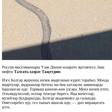
Россия мөселманнары Үзәк Диния нәзарәте җитәкчесе, баш
мөфти
Тәлгать хәзрәт Таҗетдин:
Изге Болгар җиренең ничек яңарганын күреп торабыз. Монда
яңартулар, яңарышлар буенча эш бик катлаулы заманнарда
башланган иде. Тормыш көннән-көн үзгәрә. Менә ничек итеп,
Әлхәмдүлиллаһ, юллар төзелде бирегә. Яңа мәчетләр,
музейлар булдырылды, Болгар академиясе дә салынды.
Өметләребез зур, гел тыныч яшәсәк иде, — дип мөрәҗәгать
итте.