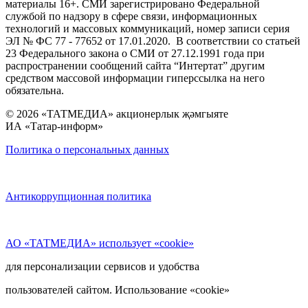
материалы 16+. СМИ зарегистрировано Федеральной
службой по надзору в сфере связи, информационных
технологий и массовых коммуникаций, номер записи серия
ЭЛ № ФС 77 - 77652 от 17.01.2020. В соответствии со статьей
23 Федерального закона о СМИ от 27.12.1991 года при
распространении сообщений сайта “Интертат” другим
средством массовой информации гиперссылка на него
обязательна.
© 2026 «ТАТМЕДИА» акционерлык җәмгыяте
ИА «Татар-информ»
Политика о персональных данных
Антикоррупционная политика
АО «ТАТМЕДИА» использует «cookie»
для персонализации сервисов и удобства
пользователей сайтом. Использование «cookie»