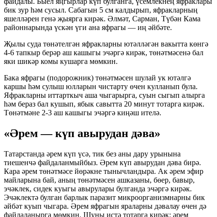
файдалы. Быел яңгырлар күп булганга, үсемлекнең яфраклары
бик зур һәм сусыл. Сабагын 5 см калдырып, яфракларның
яшелләрен генә җыярга кирәк. Әлмәт, Сарман, Түбән Кама
районнарында үскән үги ана яфрагы — иң әйбәте.
Җылы суда төнәтелгән яфракларны ютәлләгән вакытта көнгә
4-6 тапкыр берәр аш кашыгы эчәргә кирәк, төнәтмәсенә бал
яки шикәр комы кушарга мөмкин.
Бака яфрагы (подорожник) төнәтмәсен шулай ук ютәлгә
каршы һәм сулыш юлларын чистарту өчен кулланып була.
Яфракларны иттарткыч аша чыгарырга, суын сыгып алырга
һәм бераз бал кушып, ябык савытта 20 минут тотарга кирәк.
Төнәтмәне 2-3 аш кашыгы эчәргә киңәш ителә.
«Әрем — күп авырудан дәва»
Татарстанда әрем күп үсә, тик без аны дару урынына
тиешенчә файдаланмыйбыз. Әрем күп авырудан дәва бирә.
Кара әрем төнәтмәсе йөрәкне тынычландыра. Ак әрем эфир
майларына бай, аның төнәтмәсен ашказаны, бөер, бавыр,
эчәклек, сидек куыгы авырулары булганда эчәргә кирәк.
Эчәклектә булган барлык паразит микроорганизмнарны бик
әйбәт куып чыгара. Әрем яфрагын яраларны дәвалау өчен дә
файдаланырга мөмкин. Шуны истә тотарга кирәк: әрем