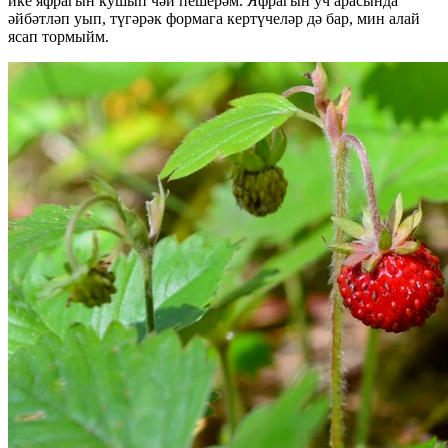
ике яфрагын кушып чәй пешерәм. Яфрагын уч арасында
әйбәтләп уып, түгәрәк формага кертүчеләр дә бар, мин алай
ясап тормыйм.