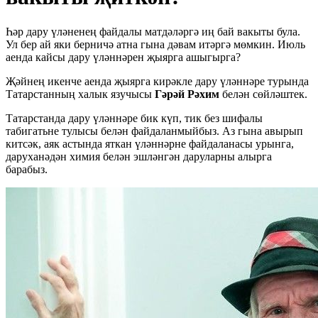
Һәр дару үләненең файдалы матдәләргә иң бай вакыты була.
Ул бер ай яки берничә атна гына дәвам итәргә мөмкин. Июль
аенда кайсы дару үләннәрен җыярга ашыгырга?
Җәйнең икенче аенда җыярга кирәкле дару үләннәре турында
Татарстанның халык язучысы
Гәрәй
Рәхим
белән сөйләштек.
Татарстанда дару үләннәре бик күп, тик без шифалы
табигатьне тулысы белән файдаланмыйбыз. Аз гына авырып
китсәк, аяк астында яткан үләннәрне файдаланасы урынга,
даруханәдән химия белән эшләнгән даруларны алырга
барабыз.