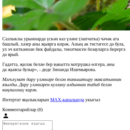
Сазлыклы урыннарда үскән каз үләне (лапчатка) чәчәк ата
башлый, хәзер аны җыярга кирәк. Аның ак төстәгесе дә була,
ул эч киткәннән бик файдалы, төнәтмәсен бозауларга бирергә
дә ярый.
Гадәттә, җиләк белән бер вакытта мәтрүшкә өлгерә, аны
да җыясы булыр», - диде Зинаида Ишемьярова.
Мәгълүмат дару үләннәре белән таныштыру максатыннан
язылды. Дару үләннәрен куллану алдыннан табиб белән
киңәшләшү кирәк.
Интертат яңалыкларын
MAX-каналында
укыгыз
Комментарийлар (0)