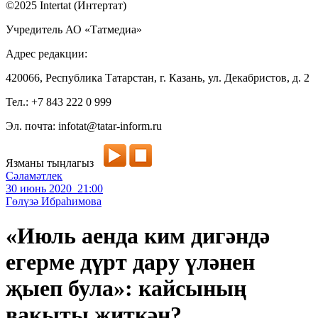
©2025 Intertat (Интертат)
Учредитель АО «Татмедиа»
Адрес редакции:
420066, Республика Татарстан, г. Казань, ул. Декабристов, д. 2
Тел.: +7 843 222 0 999
Эл. почта: infotat@tatar-inform.ru
Язманы тыңлагыз
Сәламәтлек
30 июнь 2020 21:00
Гөлүзә Ибраһимова
«Июль аенда ким дигәндә
егерме дүрт дару үләнен
җыеп була»: кайсының
вакыты җиткән?