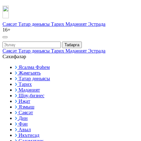
Сәясәт
Татар дөньясы
Тарих
Мәдәният
Эстрада
16+
Табарга
Сәясәт
Татар дөньясы
Тарих
Мәдәният
Эстрада
Сәхифәләр
Ясалма Фәһем
Җәмгыять
Татар дөньясы
Тарих
Мәдәният
Шоу-бизнес
Иҗат
Язмыш
Сәясәт
Дин
Фән
Авыл
Икътисад
Сәламәтлек