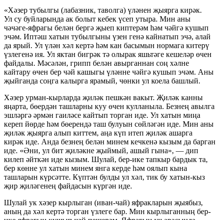
«Хәзер тубылгы (лабазник, таволга) үләнен җыярга кирәк.
Ул су буйларында ак болыт кебек үсеп утыра. Мин аны
чәчәге-яфрагы белән бергә җыеп киптерәм һәм чәйгә кушып
эчәм. Иптәш хатын тубылгыны үзен генә кайнатып эчә, алай
да ярый. Ул үлән хәл кертә һәм кан басымын нормага китерү
үзлегенә ия. Ул яктан бигрәк тә олырак яшьтәге кешеләр өчен
файдалы. Мәсәлән, грипп белән авырганнан соң хәлне
кайтару өчен бер чәй кашыгы үләнне чәйгә кушып эчәм. Аны
җыйганда соңга калырга ярамый, чөнки ул коела башлый.
Хәзер урман-кырларда җиләк пешкән вакыт. Җиләк канны
яңарта, бөердән ташларны куу өчен кулланыла. Безнең авылга
эшләргә әрмән гаиләсе кайтып торган иде. Ул хатын миңа
кереп йөрде һәм бөерендә таш булуын сөйләгән иде. Мин аны
җиләк җыярга алып киттем, аңа күп итеп җиләк ашарга
кирәк иде. Анда безнең белән минем кечкенә кызым да барган
иде. «Әни, ул бит җиләкне җыймый, ашый гына», — дип
килеп әйткән иде кызым. Шулай, бер-ике тапкыр бардык та,
бер көнне ул хатын минем янга керде һәм оялып кына
ташларын күрсәтте. Күптән булды ул хәл, тик бу хатын-кыз
җир җиләгенең файдасын күргән иде.
Шулай ук хәзер кырлыган (иван-чай) яфракларын җыябыз,
аның да хәл кертә торган үзлеге бар. Мин кырлыганның бер-