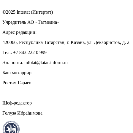
©2025 Intertat (Интертат)
Учредитель АО «Татмедиа»
Адрес редакции:
420066, Республика Татарстан, г. Казань, ул. Декабристов, д. 2
Тел.: +7 843 222 0 999
Эл. почта: infotat@tatar-inform.ru
Баш мөхәррир
Рөстәм Гәрәев
Шеф-редактор
Гөлүзә Ибраһимова