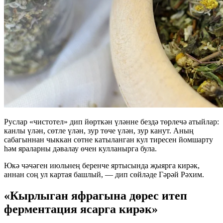
Руслар «чистотел» дип йөрткән үләнне бездә төрлечә атыйлар:
канлы үлән, сөтле үлән, зур төче үлән, зур канут. Аның
сабагыннан чыккан сөтне катыланган кул тиресен йомшарту
һәм яраларны дәвалау өчен кулланырга була.
Юкә чәчәген июльнең беренче яртысында җыярга кирәк,
аннан соң ул картая башлый, — дип сөйләде Гәрәй Рәхим.
«Кырлыган яфрагына дөрес итеп
ферментация ясарга кирәк»