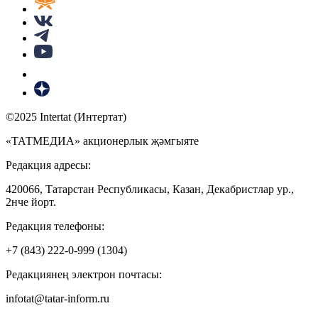
©2025 Intertat (Интертат)
«ТАТМЕДИА» акционерлык җәмгыяте
Редакция адресы:
420066, Татарстан Республикасы, Казан, Декабристлар ур.,
2нче йорт.
Редакция телефоны:
+7 (843) 222-0-999 (1304)
Редакциянең электрон почтасы:
infotat@tatar-inform.ru