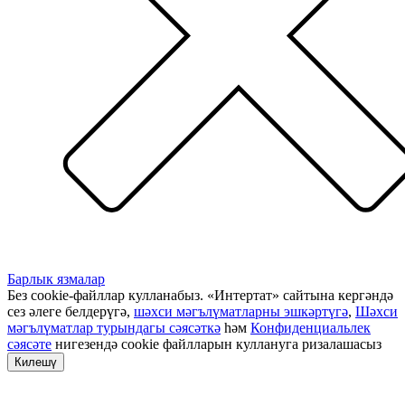
Барлык язмалар
Без cookie-файллар кулланабыз. «Интертат» сайтына кергәндә
сез әлеге белдерүгә,
шәхси мәгълүматларны эшкәртүгә
,
Шәхси
мәгълүматлар турындагы сәясәткә
һәм
Конфиденциальлек
сәясәте
нигезендә cookie файлларын куллануга ризалашасыз
Килешү