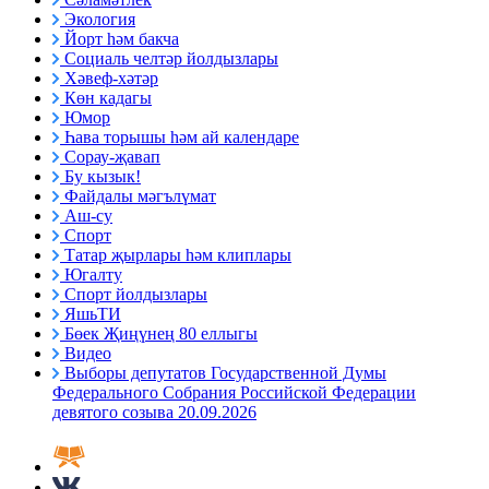
Экология
Йорт һәм бакча
Социаль челтәр йолдызлары
Хәвеф-хәтәр
Көн кадагы
Юмор
Һава торышы һәм ай календаре
Сорау-җавап
Бу кызык!
Файдалы мәгълүмат
Аш-су
Спорт
Татар җырлары һәм клиплары
Югалту
Спорт йолдызлары
ЯшьТИ
Бөек Җиңүнең 80 еллыгы
Видео
Выборы депутатов Государственной Думы
Федерального Собрания Российской Федерации
девятого созыва 20.09.2026