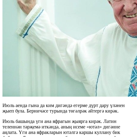
Июль аенда гына да ким дигәндә егерме дүрт дару үләнен
җыеп була. Берничәсе турында төгәлрәк әйтергә кирәк.
Июль башында үги ана яфрагын җыярга кирәк. Латин
теленнән тәрҗемә иткәндә, аның исеме «ютәл» дигәнне
аңлата. Үги ана яфракларын ютәлгә каршы куллану бик