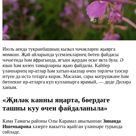
Июль аенда тукранбашның кызыл чәчәкләрен җыярга
мөмкин. Җәй айларында үсемлекләрнең бөтен файдасы
чәчәгендә һәм яфрагында, ягъни җирдән өске якта була. Ә
язын һәм көзен тамырларны җыю файдалы. Кайбер
үләннәрнең ир-атлар һәм хатын-кызлар өчен төрлечә тәэсир
итүен дә истә тотарга кирәк. Мәсәлән, сары мәтрүшкәне һәм
бөтнекне ир-атларга күп кулланырга ярамый, — диде Диләрә
ханым.
«Җиләк канны яңарта, бөердәге
ташны куу өчен файдаланыла»
Кама Тамагы районы Олы Карамал авылыннан
Зинаида
Ишемьярова
хәзерге вакытта җыйган үләннәре турында
сөйләде.