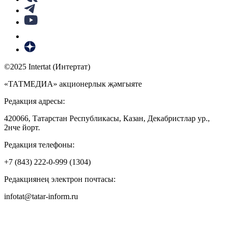
©2025 Intertat (Интертат)
«ТАТМЕДИА» акционерлык җәмгыяте
Редакция адресы:
420066, Татарстан Республикасы, Казан, Декабристлар ур.,
2нче йорт.
Редакция телефоны:
+7 (843) 222-0-999 (1304)
Редакциянең электрон почтасы:
infotat@tatar-inform.ru