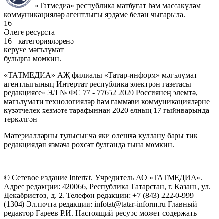
«Татмедиа» республика матбугат һәм массакүләм
коммуникацияләр агентлыгы ярдәме белән чыгарыла.
16+
Әлеге ресурста
16+ категорияләренә
керүче мәгълүмат
булырга мөмкин.
«ТАТМЕДИА» АҖ филиалы «Татар-информ» мәгълүмат
агентлыгының Интертат республика электрон газетасы
редакциясе» ЭЛ № ФС 77 - 77652 2020 Россиянең элемтә,
мәгълүмати технологияләр һәм гаммәви коммуникацияләрне
күзәтчелек хезмәте тарафыннан 2020 елның 17 гыйнварында
теркәлгән
Материалларны тулысынча яки өлешчә куллану бары тик
редакциядән язмача рөхсәт булганда гына мөмкин.
© Сетевое издание Intertat. Учредитель АО «ТАТМЕДИА».
Адрес редакции: 420066, Республика Татарстан, г. Казань, ул.
Декабристов, д. 2. Телефон редакции: +7 (843) 222-0-999
(1304) Эл.почта редакции: infotat@tatar-inform.ru Главный
редактор Гареев Р.И. Настоящий ресурс может содержать