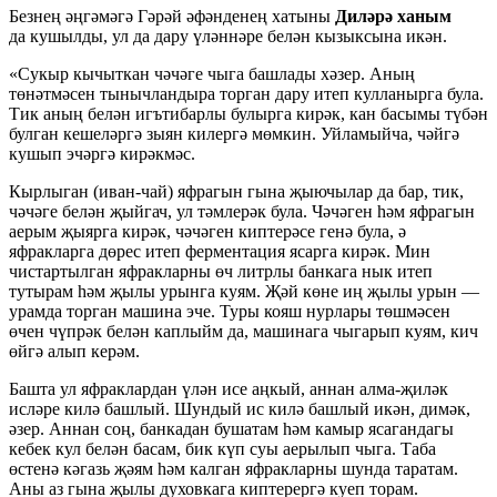
Безнең әңгәмәгә Гәрәй әфәнденең хатыны
Диләрә
ханым
да кушылды, ул да дару үләннәре белән кызыксына икән.
«Сукыр кычыткан чәчәге чыга башлады хәзер. Аның
төнәтмәсен тынычландыра торган дару итеп кулланырга була.
Тик аның белән игътибарлы булырга кирәк, кан басымы түбән
булган кешеләргә зыян килергә мөмкин. Уйламыйча, чәйгә
кушып эчәргә кирәкмәс.
Кырлыган (иван-чай) яфрагын гына җыючылар да бар, тик,
чәчәге белән җыйгач, ул тәмлерәк була. Чәчәген һәм яфрагын
аерым җыярга кирәк, чәчәген киптерәсе генә була, ә
яфракларга дөрес итеп ферментация ясарга кирәк. Мин
чистартылган яфракларны өч литрлы банкага нык итеп
тутырам һәм җылы урынга куям. Җәй көне иң җылы урын —
урамда торган машина эче. Туры кояш нурлары төшмәсен
өчен чүпрәк белән каплыйм да, машинага чыгарып куям, кич
өйгә алып керәм.
Башта ул яфраклардан үлән исе аңкый, аннан алма-җиләк
исләре килә башлый. Шундый ис килә башлый икән, димәк,
әзер. Аннан соң, банкадан бушатам һәм камыр ясагандагы
кебек кул белән басам, бик күп суы аерылып чыга. Таба
өстенә кәгазь җәям һәм калган яфракларны шунда таратам.
Аны аз гына җылы духовкага киптерергә куеп торам.