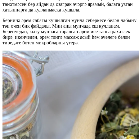
төнәтмәсен бер айдан да озаграк эчәргә ярамый, балага узган
хатыннарга да кулланмаска кушыла.
Берничә әрем сабагы кушылган мунча себеркесе белән чабыну
тән өчен бик файдалы. Мин аны мунчада еш кулланам.
Беренчедән, кызу мунчага таралган әрем исе тәнгә рәхәтлек
бирә, икенчедән, әрем тәнгә массаж ясый һәм әчелеге белән
тиредәге бөтен микробларны үтерә.