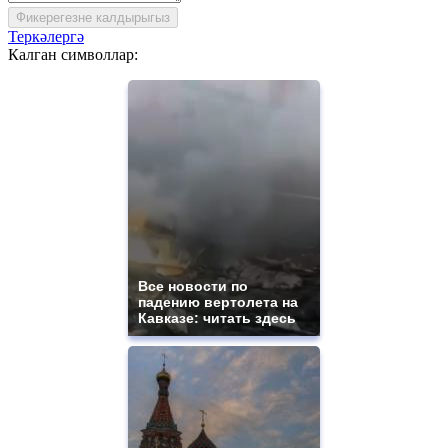
Фикерегезне калдырыгыз
Теркәлергә
Калган символлар:
Все новости по
падению вертолета на
Кавказе: читать здесь