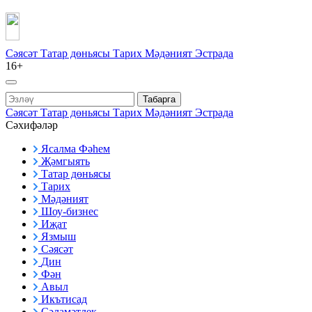
Сәясәт
Татар дөньясы
Тарих
Мәдәният
Эстрада
16+
Табарга
Сәясәт
Татар дөньясы
Тарих
Мәдәният
Эстрада
Сәхифәләр
Ясалма Фәһем
Җәмгыять
Татар дөньясы
Тарих
Мәдәният
Шоу-бизнес
Иҗат
Язмыш
Сәясәт
Дин
Фән
Авыл
Икътисад
Сәламәтлек