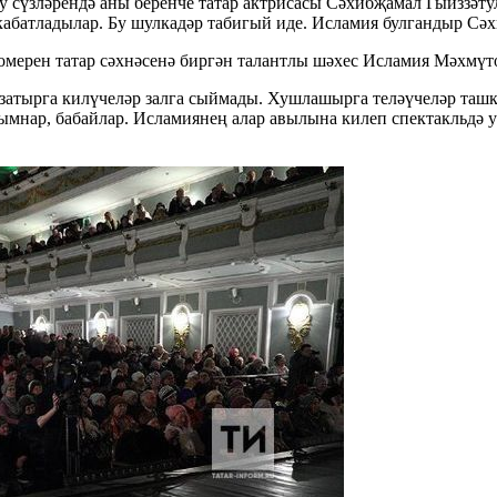
у сүзләрендә аны беренче татар актрисасы Сәхибҗамал Гыйззә
кабатладылар. Бу шулкадәр табигый иде. Исламия булгандыр С
 гомерен татар сәхнәсенә биргән талантлы шәхес Исламия Мәхмү
затырга килүчеләр залга сыймады. Хушлашырга теләүчеләр ташк
ымнар, бабайлар. Исламиянең алар авылына килеп спектакльдә у