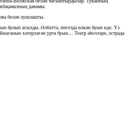
туллина-Волжская белән чагыштырдылар. Тукайның
әхибҗамалның дәвамы.
това белән хушлашты.
ын булып агылды. Әлбәттә, нигездә өлкән буын иде. Үз
йнаганын хәтерләгән урта буын… Театр әһелләре, эстрада