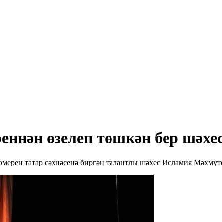
ннән өзелеп төшкән бер шәхес
 гомерен татар сәхнәсенә биргән талантлы шәхес Исламия Мәхмү