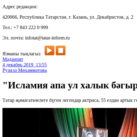
Адрес редакции:
420066, Республика Татарстан, г. Казань, ул. Декабристов, д. 2
Тел.: +7 843 222 0 999
Эл. почта: infotat@tatar-inform.ru
Язманы тыңлагыз
Мәдәният
4 декабрь 2019 13:55
Рузилә Мөхәммәтова
"Исламия апа ул халык бәгыре
Татар җәмәгатьчелеге бүген легендар актриса, 55 елдан артык