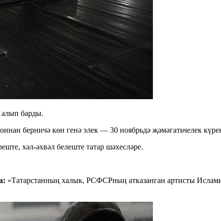
 алып барды.
оннан берничә көн генә элек — 30 ноябрьдә җәмәгатьчелек күр
ште, хәл-әхвәл белеште татар шәхесләре.
а:
«Татарстанның халык, РСФСРның атказанган артисты Исламия