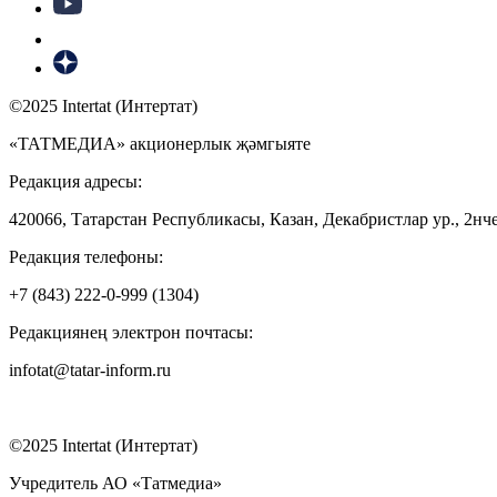
©2025 Intertat (Интертат)
«ТАТМЕДИА» акционерлык җәмгыяте
Редакция адресы:
420066, Татарстан Республикасы, Казан, Декабристлар ур., 2нче
Редакция телефоны:
+7 (843) 222-0-999 (1304)
Редакциянең электрон почтасы:
infotat@tatar-inform.ru
©2025 Intertat (Интертат)
Учредитель АО «Татмедиа»