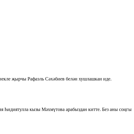
енекле җырчы Рафаэль Сәхәбиев белән хушлашкан иде.
 Һидиятулла кызы Мәхмүтова арабыздан китте. Без аны соңгы