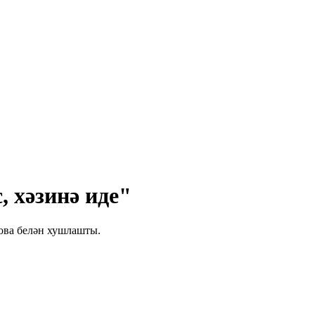
, хәзинә иде"
това белән хушлашты.