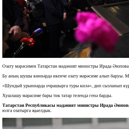
Озату мәрәсимен Татарстан мәдәният министры Ирада Әюпова
Бу аның шушы көннәрдә икенче озату мәрәсиме алып баруы. М
«Шундый урыннарда очрашырга туры килә», дип сызланып күре
Хушлашу мәрасиме бары тик татар телендә генә барды.
Татарстан Республикасы мәдәният министры Ирада Әюпов
юлга озатырга җыелдык.