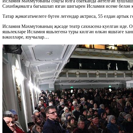
Исламия Мәхмүтованы соңгы юлга озатканда әйтелгән хушлаш
Сәхибҗамалга багышлап язган шигырен Исламия исеме белән 
Татар җәмәгатьчелеге бүген легендар актриса, 55 елдан артык
Исламия Мәхмүтованың җәсәде театр сәхнәсенә куелган иде. О
яшьлекләре Исламия яшьлегенә туры килгән өлкән яшьтәге хан
вәкилләре, язучылар…