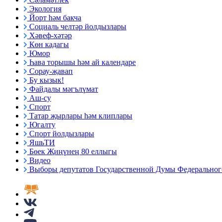
Экология
Йорт һәм бакча
Социаль челтәр йолдызлары
Хәвеф-хәтәр
Көн кадагы
Юмор
Һава торышы һәм ай календаре
Сорау-җавап
Бу кызык!
Файдалы мәгълүмат
Аш-су
Спорт
Татар җырлары һәм клиплары
Югалту
Спорт йолдызлары
ЯшьТИ
Бөек Җиңүнең 80 еллыгы
Видео
Выборы депутатов Государственной Думы Федерального