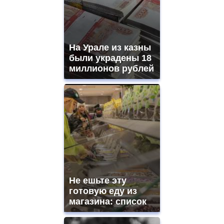
На Урале из казны
были украдены 18
миллионов рублей
Не ешьте эту
готовую еду из
магазина: список