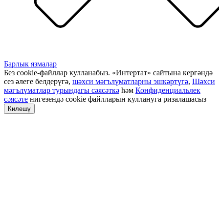
Барлык язмалар
Без cookie-файллар кулланабыз. «Интертат» сайтына кергәндә
сез әлеге белдерүгә,
шәхси мәгълүматларны эшкәртүгә
,
Шәхси
мәгълүматлар турындагы сәясәткә
һәм
Конфиденциальлек
сәясәте
нигезендә cookie файлларын куллануга ризалашасыз
Килешү