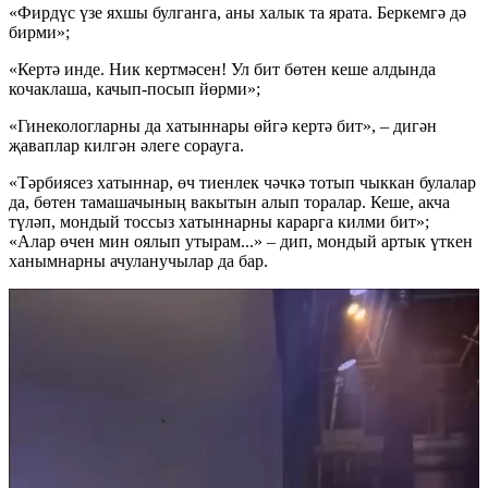
«Фирдүс үзе яхшы булганга, аны халык та ярата. Беркемгә дә
бирми»;
«Кертә инде. Ник кертмәсен! Ул бит бөтен кеше алдында
кочаклаша, качып-посып йөрми»;
«Гинекологларны да хатыннары өйгә кертә бит», – дигән
җаваплар килгән әлеге сорауга.
«Тәрбиясез хатыннар, өч тиенлек чәчкә тотып чыккан булалар
да, бөтен тамашачының вакытын алып торалар. Кеше, акча
түләп, мондый тоссыз хатыннарны карарга килми бит»;
«Алар өчен мин оялып утырам...» – дип, мондый артык үткен
ханымнарны ачуланучылар да бар.