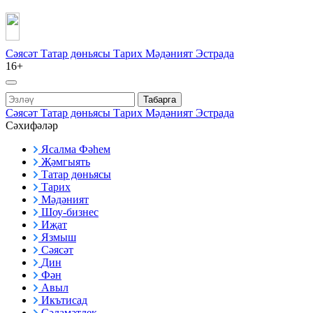
Сәясәт
Татар дөньясы
Тарих
Мәдәният
Эстрада
16+
Табарга
Сәясәт
Татар дөньясы
Тарих
Мәдәният
Эстрада
Сәхифәләр
Ясалма Фәһем
Җәмгыять
Татар дөньясы
Тарих
Мәдәният
Шоу-бизнес
Иҗат
Язмыш
Сәясәт
Дин
Фән
Авыл
Икътисад
Сәламәтлек