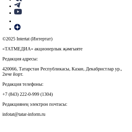
©2025 Intertat (Интертат)
«ТАТМЕДИА» акционерлык җәмгыяте
Редакция адресы:
420066, Татарстан Республикасы, Казан, Декабристлар ур.,
2нче йорт.
Редакция телефоны:
+7 (843) 222-0-999 (1304)
Редакциянең электрон почтасы:
infotat@tatar-inform.ru