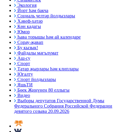
Экология
Йорт һәм бакча
Социаль челтәр йолдызлары
Хәвеф-хәтәр
Көн кадагы
Юмор
Һава торышы һәм ай календаре
Сорау-җавап
Бу кызык!
Файдалы мәгълүмат
Аш-су
Спорт
Татар җырлары һәм клиплары
Югалту
Спорт йолдызлары
ЯшьТИ
Бөек Җиңүнең 80 еллыгы
Видео
Выборы депутатов Государственной Думы
Федерального Собрания Российской Федерации
девятого созыва 20.09.2026