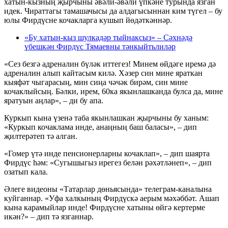
хатын-кызның җырчыны әвәли-әвәли үпкәне турында язган
идек. Чираттагы тамашачысы да алдагысыннан ким түгел – бу
юлы Фирдүсне кочакларга кушып йөдәткәннәр.
«Бу хатын-кыз шулкадәр тыйнаксыз» – Сәхнәдә
үбешкән Фирдүс Тямаевны тәнкыйтьлиләр
«Сез безгә адреналин бүләк иттегез! Минем өйдәге иремә дә
адреналин алып кайтасым килә. Хәзер син мине яраткан
кыяфәт чыгарасың, мин сиңа чәчәк бирәм, син мине
кочаклыйсың. Бәлки, ирем, 60ка якынлашканда булса да, мине
яратуын аңлар», – ди бу апа.
Куркып кына үзенә таба якынлашкан җырчыны бу ханым:
«Куркып кочаклама инде, анаңның баш баласы», – дип
җилтерәтеп тә алган.
«Гомер үтә инде пенсионерларны кочаклап», – дип шаярта
Фирдүс һәм: «Сугышыгыз ирегез белән рәхәтләнеп», – дип
озатып кала.
Әлеге видеоны «Татарлар дөньясында» телеграм-каналына
куйганнар. «Уфа халкының Фирдүскә аерым мәхәббәт. Ашап
кына карамыйлар инде! Фирдүсне хатыны өйгә кертерме
икән?» – дип тә язганнар.