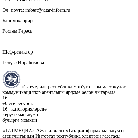
Эл. почта: infotat@tatar-inform.ru
Баш мөхәррир
Рөстәм Гәрәев
Шеф-редактор
Гөлүзә Ибраһимова
«Татмедиа» республика матбугат һәм массакүләм
коммуникацияләр агентлыгы ярдәме белән чыгарыла.
16+
Әлеге ресурста
16+ категорияләренә
керүче мәгълүмат
булырга мөмкин.
«ТАТМЕДИА» АҖ филиалы «Татар-информ» мәгълүмат
агентлыгының Интертат республика электрон газетасы