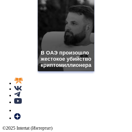
В ОАЭ произошло
жестокое убийство
криптомиллионера
©2025 Intertat (Интертат)