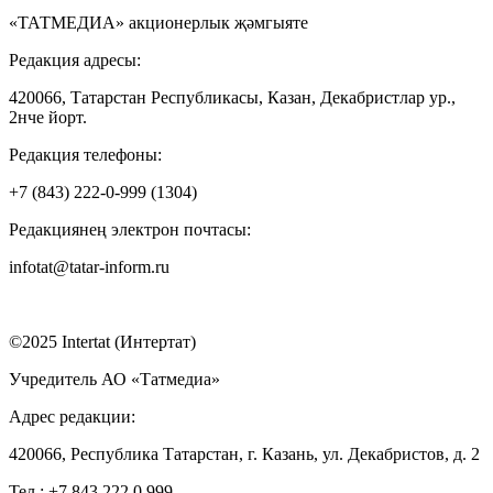
«ТАТМЕДИА» акционерлык җәмгыяте
Редакция адресы:
420066, Татарстан Республикасы, Казан, Декабристлар ур.,
2нче йорт.
Редакция телефоны:
+7 (843) 222-0-999 (1304)
Редакциянең электрон почтасы:
infotat@tatar-inform.ru
©2025 Intertat (Интертат)
Учредитель АО «Татмедиа»
Адрес редакции:
420066, Республика Татарстан, г. Казань, ул. Декабристов, д. 2
Тел.: +7 843 222 0 999