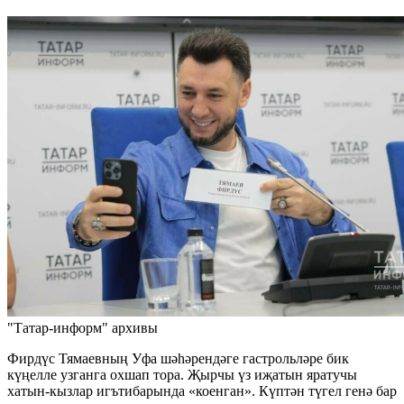
"Татар-информ" архивы
Фирдүс Тямаевның Уфа шәһәрендәге гастрольләре бик
күңелле узганга охшап тора. Җырчы үз иҗатын яратучы
хатын-кызлар игътибарында «коенган». Күптән түгел генә бар