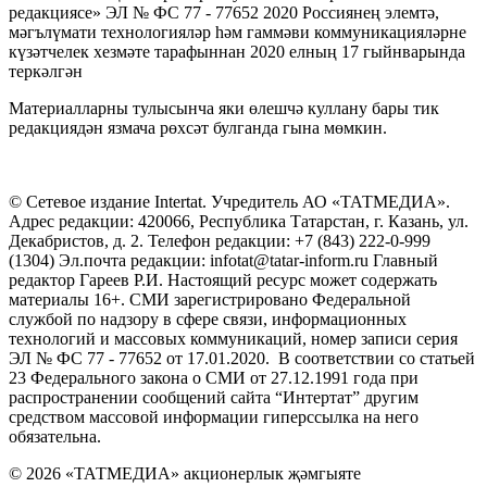
редакциясе» ЭЛ № ФС 77 - 77652 2020 Россиянең элемтә,
мәгълүмати технологияләр һәм гаммәви коммуникацияләрне
күзәтчелек хезмәте тарафыннан 2020 елның 17 гыйнварында
теркәлгән
Материалларны тулысынча яки өлешчә куллану бары тик
редакциядән язмача рөхсәт булганда гына мөмкин.
© Сетевое издание Intertat. Учредитель АО «ТАТМЕДИА».
Адрес редакции: 420066, Республика Татарстан, г. Казань, ул.
Декабристов, д. 2. Телефон редакции: +7 (843) 222-0-999
(1304) Эл.почта редакции: infotat@tatar-inform.ru Главный
редактор Гареев Р.И. Настоящий ресурс может содержать
материалы 16+. СМИ зарегистрировано Федеральной
службой по надзору в сфере связи, информационных
технологий и массовых коммуникаций, номер записи серия
ЭЛ № ФС 77 - 77652 от 17.01.2020. В соответствии со статьей
23 Федерального закона о СМИ от 27.12.1991 года при
распространении сообщений сайта “Интертат” другим
средством массовой информации гиперссылка на него
обязательна.
© 2026 «ТАТМЕДИА» акционерлык җәмгыяте