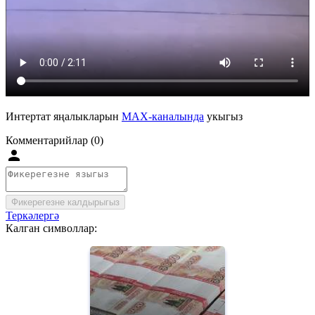
Интертат яңалыкларын
MAX-каналында
укыгыз
Комментарийлар (0)
Фикерегезне калдырыгыз
Теркәлергә
Калган символлар: