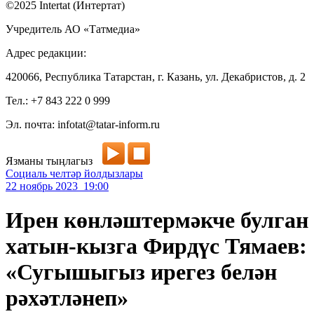
©2025 Intertat (Интертат)
Учредитель АО «Татмедиа»
Адрес редакции:
420066, Республика Татарстан, г. Казань, ул. Декабристов, д. 2
Тел.: +7 843 222 0 999
Эл. почта: infotat@tatar-inform.ru
Язманы тыңлагыз
Социаль челтәр йолдызлары
22 ноябрь 2023 19:00
Ирен көнләштермәкче булган
хатын-кызга Фирдүс Тямаев:
«Сугышыгыз ирегез белән
рәхәтләнеп»