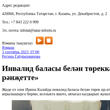
Адрес редакции:
420066, Республика Татарстан, г. Казань, ул. Декабристов, д. 2
Тел.: +7 843 222 0 999
Эл. почта: infotat@tatar-inform.ru
Язманы тыңлагыз
Язмыш
3 сентябрь 2023 07:00
Регина Габдрахманова
Инвалид баласы белән төрекк
рәнҗетте»
Җиде ел элек Ирина Калайда инвалид баласы белән төрек ир-
аерылышырга бирми, коллыкта яшәтә, акчасыз калдырып җәзалы