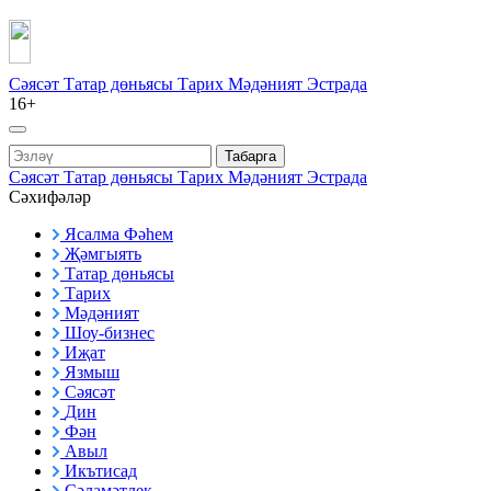
Сәясәт
Татар дөньясы
Тарих
Мәдәният
Эстрада
16+
Табарга
Сәясәт
Татар дөньясы
Тарих
Мәдәният
Эстрада
Сәхифәләр
Ясалма Фәһем
Җәмгыять
Татар дөньясы
Тарих
Мәдәният
Шоу-бизнес
Иҗат
Язмыш
Сәясәт
Дин
Фән
Авыл
Икътисад
Сәламәтлек