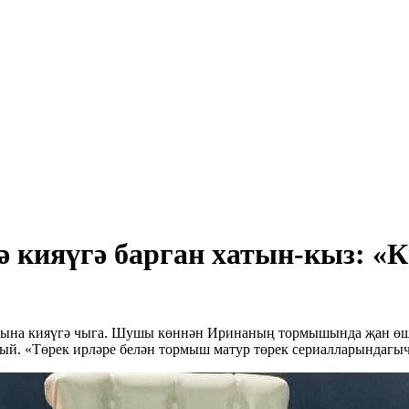
ә кияүгә барган хатын-кыз: «
атына кияүгә чыга. Шушы көннән Иринаның тормышында җан өше
й. «Төрек ирләре белән тормыш матур төрек сериалларындагыча 