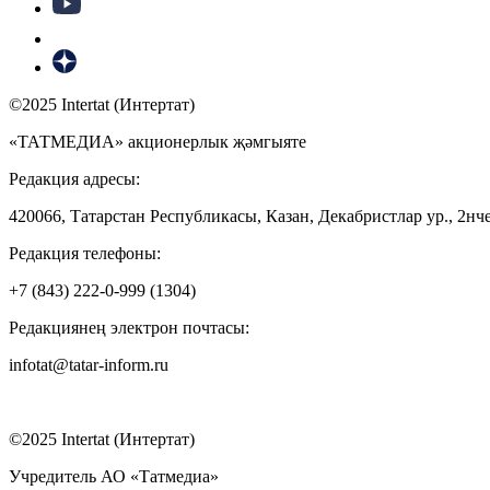
©2025 Intertat (Интертат)
«ТАТМЕДИА» акционерлык җәмгыяте
Редакция адресы:
420066, Татарстан Республикасы, Казан, Декабристлар ур., 2нче
Редакция телефоны:
+7 (843) 222-0-999 (1304)
Редакциянең электрон почтасы:
infotat@tatar-inform.ru
©2025 Intertat (Интертат)
Учредитель АО «Татмедиа»