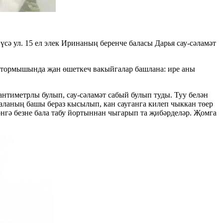
ә ул. 15 ел элек Иринаның беренче баласы Дарья сау-сәламәт
ң тормышында җан өшеткеч вакыйгалар башлана: ире аны
нтиметрлы булып, сау-сәламәт сабый булып туды. Туу белән
аланың башы бераз кысылып, кан сауганга килеп чыккан төер
көнгә безне бала табу йортыннан чыгарып та җибәрделәр. Җомга