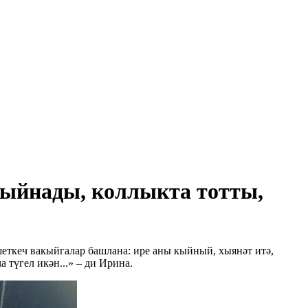
Кыйнады, коллыкта тотты,
ткеч вакыйгалар башлана: ире аны кыйный, хыянәт итә,
түгел икән...» – ди Ирина.