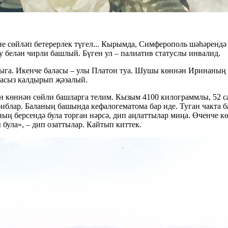
өйләп бетерерлек түгел... Кырымда, Симферополь шәһәрендә үс
 белән чирли башлый. Бүген ул – палиатив статуслы инвалид.
ә чыга. Икенче баласы – улы Платон туа. Шушы көннән Иринаны
часыз калдырып җәзалый.
н көннән сөйли башларга телим. Кызым 4100 килограммлы, 52 са
иблар. Баланың башында кефалогематома бар иде. Туган чакта б
аның берсендә була торган нәрсә, дип аңлаттылар миңа. Өченче 
 була», – дип озаттылар. Кайтып киттек.