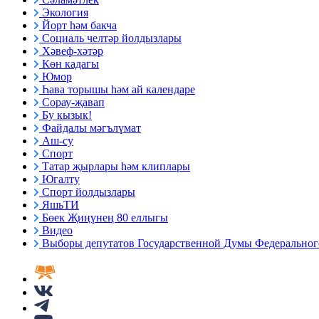
Экология
Йорт һәм бакча
Социаль челтәр йолдызлары
Хәвеф-хәтәр
Көн кадагы
Юмор
Һава торышы һәм ай календаре
Сорау-җавап
Бу кызык!
Файдалы мәгълүмат
Аш-су
Спорт
Татар җырлары һәм клиплары
Югалту
Спорт йолдызлары
ЯшьТИ
Бөек Җиңүнең 80 еллыгы
Видео
Выборы депутатов Государственной Думы Федерального