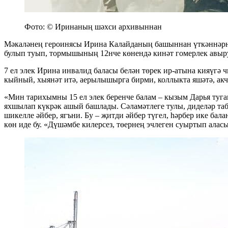
Фото: © Иринаның шәхси архивыннан
Мәкаләнең героинясы Ирина Калайданың башыннан үткәннәрне с
булып туып, тормышының 12нче көнендә кинәт гомерлек авыру
7 ел элек Ирина инвалид баласы белән төрек ир-атына кияүг
кыйный, хыянәт итә, аерылышырга бирми, коллыкта яшәтә, ак
«Мин тарихымны 15 ел элек беренче балам – кызым Дарья туга
яхшылап күкрәк ашый башлады. Сәламәтлеге тулы, диделәр таб
шикелле әйбер, ягъни. Бу – җитди әйбер түгел, һәрбер ике бал
көн иде бу. «Дүшәмбе килерсез, төернең эчлеген суыртып аласы