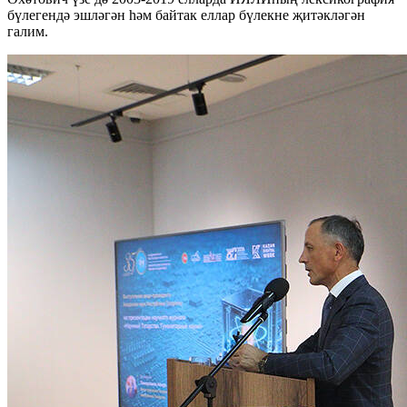
бүлегендә эшләгән һәм байтак еллар бүлекне җитәкләгән
галим.