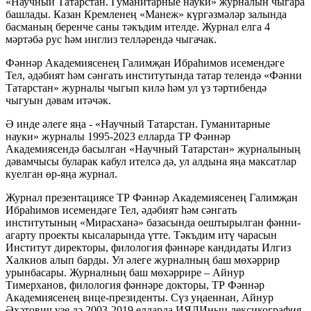
«Научный Татарстан. Гуманитарные науки» журналын чыгара
башлады. Казан Кремленең «Манеж» күргәзмәләр залында
басманың беренче саны тәкъдим ителде. Журнал елга 4
мәртәбә рус һәм инглиз телләрендә чыгачак.
Фәннәр Академиясенең Галимҗан Ибраһимов исемендәге
Тел, әдәбият һәм сәнгать институтында татар телендә «Фәнни
Татарстан» журналы чыгып килә һәм ул үз тәртибендә
чыгуын дәвам итәчәк.
Ә инде әлеге яңа - «Научный Татарстан. Гуманитарные
науки» журналы 1995-2023 елларда ТР Фәннәр
Академиясендә басылган «Научный Татарстан» журналының
дәвамчысы буларак кабул ителсә дә, ул алдына яңа максатлар
куелган өр-яңа журнал.
Журнал презентациясе ТР Фәннәр Академиясенең Галимҗан
Ибраһимов исемендәге Тел, әдәбият һәм сәнгать
институтының «Мирасханә» базасында оештырылган фәнни-
агарту проекты кысаларында үтте. Тәкъдим итү чарасын
Институт директоры, филология фәннәре кандидаты Илгиз
Халкиов алып барды. Ул әлеге журналның баш мөхәррир
урынбасары. Журналның баш мөхәррире – Айнур
Тимерханов, филология фәннәре докторы, ТР Фәннәр
Академиясенең вице-президенты. Сүз уңаеннан, Айнур
Әхәтович үзе дә 2003-2019 елларда ИЯЛИның лексикография