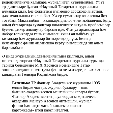
рецензияләнүче халыкара журнал итеп күзаллыйбыз. Ул үз
традицияләре булган «Научный Татарстан» журналына
алмашка килә. Без форматны күпмедер дәрәҗәдә яңартып,
дәвамчанлыкны саклыйбыз. Хәзер гуманитар юнәлешкә йөз
тотабыз. Максатыбыз – халыкара диалог өчен мәйданчык булу,
аның битләрендә гуманитар юнәлештәге актуаль проблемалар
буенча фикер алышулар барсын иде. Фән ул архивларда һәм
лабораторияләрдә генә яшәмәвен яхшы аңлыйбыз, ул
китаплар һәм журналлар битләрендә дә үсә. Без яңа
белемнәрне фәнни әйләнешкә кертү юнәлешендә эш алып
барачакбыз».
Ә инде журналның дәвамчанлыгына килгәндә, аның
нигезендә торган «Научный Татарстан» журналы турында
тарихи белешмәне М.Х Хәсәнов исемендәге Татар
энциклопедиясе институты фәнни хезмәткәре, тарих фәннәре
кандидаты Гөлнара Рәфыйкова бирде.
Белешмә:
ТР Фәннәр Академиясе журналны 1995
елдан бирле чыгара. Журнал булдыру – яшь
Фәннәр академиясенең мантыйкый карары булган,
Фәннәр Академиясенең шул чордагы җитәкчесе,
академик Мансур Хәсәнов әйтмешли, журнал
фәнни һәм иҗтимагый киңлектә «визит
карточкасы» итеп кабул ителгән.