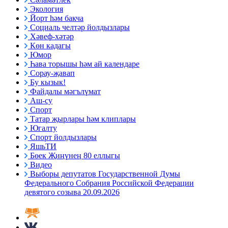
Экология
Йорт һәм бакча
Социаль челтәр йолдызлары
Хәвеф-хәтәр
Көн кадагы
Юмор
Һава торышы һәм ай календаре
Сорау-җавап
Бу кызык!
Файдалы мәгълүмат
Аш-су
Спорт
Татар җырлары һәм клиплары
Югалту
Спорт йолдызлары
ЯшьТИ
Бөек Җиңүнең 80 еллыгы
Видео
Выборы депутатов Государственной Думы
Федерального Собрания Российской Федерации
девятого созыва 20.09.2026