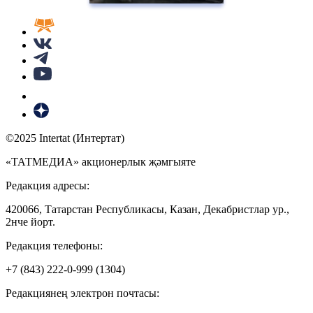
©2025 Intertat (Интертат)
«ТАТМЕДИА» акционерлык җәмгыяте
Редакция адресы:
420066, Татарстан Республикасы, Казан, Декабристлар ур.,
2нче йорт.
Редакция телефоны:
+7 (843) 222-0-999 (1304)
Редакциянең электрон почтасы: