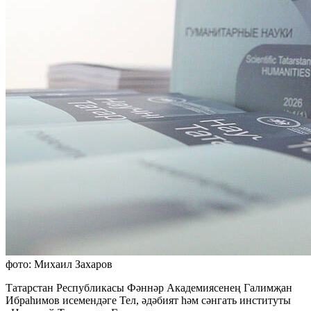
фото: Михаил Захаров
Татарстан Республикасы Фәннәр Академиясенең Галимҗан
Ибраһимов исемендәге Тел, әдәбият һәм сәнгать институты