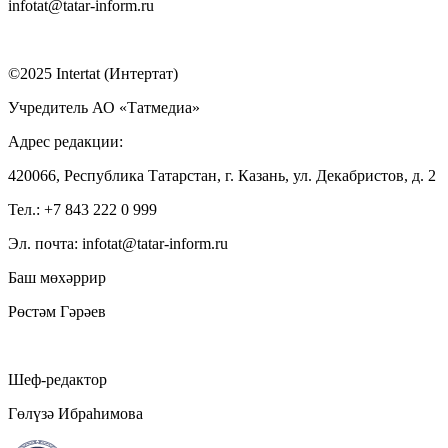
infotat@tatar-inform.ru
©2025 Intertat (Интертат)
Учредитель АО «Татмедиа»
Адрес редакции:
420066, Республика Татарстан, г. Казань, ул. Декабристов, д. 2
Тел.: +7 843 222 0 999
Эл. почта: infotat@tatar-inform.ru
Баш мөхәррир
Рөстәм Гәрәев
Шеф-редактор
Гөлүзә Ибраһимова