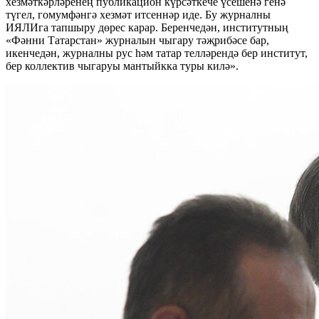
хезмәткәрләренең публикацион күрсәткече үсешенә генә
түгел, гомумфәнгә хезмәт итсеннәр иде. Бу журналны
ИЯЛИга тапшыру дөрес карар. Беренчедән, институтның
«Фәнни Татарстан» журналын чыгару тәҗрибәсе бар,
икенчедән, журналны рус һәм татар телләрендә бер институт,
бер коллектив чыгаруы мантыйкка туры килә».