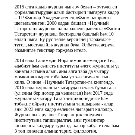
2015 елга кадәр журнал чыгару белән – эчтәлеген
формалаштырудан алып бастырып чыгаруга кадәр
– ТР Фәннәр Академиясенең «Фән» нәшрияты
шөгыльләнгән. 2000 елдан башлап «Научный
Татарстан» журналына параллель рәвештә «Фәнни
Татарстан» журналы бастырыла башлый һәм 10
еллап чыга. Бу рус телле версиянең тәрҗемәсе
түгел, мөстәкыйль журнал була. Әлбәттә, аеруча
әһәмиятле текстлар тәрҗемә ителә.
2014 елда Галимҗан Ибраһимов исемендәге Тел,
әдәбият һәм сәнгать институты әлеге журналны үз
канаты астына алып, аны алга таба да чыгару
мөмкинлекләрен таба һәм ул хәзергәчә чыгып
килә. Ә инде «Научный Татарстан»га килгәндә,
2016 елда журналны чыгаруда өзеклек булып ала
(ул елны бер номер да чыкмаган) һәм 2017 елда
журналны чыгару Татар энциклопедиясе һәм
төбәкне өйрәнү институтына тапшырыла - алар
аны 2023 елга кадәр өзлексез чыгарып киләләр.
Журнал чыгару эше Татар энциклопедиясе
институтына тапшырылгач, аны гуманитар
юнәлештә калдыру турында карар кабул ителә һәм
3 төп юнәлеш алына: тарих, филология,