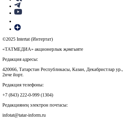
©2025 Intertat (Интертат)
«ТАТМЕДИА» акционерлык җәмгыяте
Редакция адресы:
420066, Татарстан Республикасы, Казан, Декабристлар ур.,
2нче йорт.
Редакция телефоны:
+7 (843) 222-0-999 (1304)
Редакциянең электрон почтасы:
infotat@tatar-inform.ru