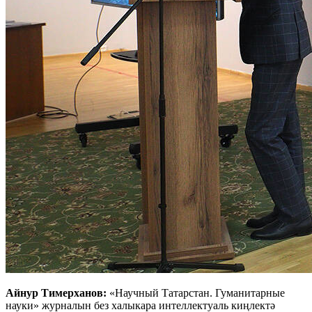
Айнур Тимерханов:
«Научный Татарстан. Гуманитарные
науки» журналын без халыкара интеллектуаль киңлектә