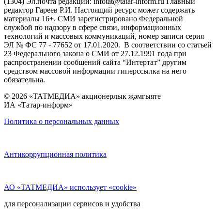
(1304) Эл.почта редакции: infotat@tatar-inform.ru Главный
редактор Гареев Р.И. Настоящий ресурс может содержать
материалы 16+. СМИ зарегистрировано Федеральной
службой по надзору в сфере связи, информационных
технологий и массовых коммуникаций, номер записи серия
ЭЛ № ФС 77 - 77652 от 17.01.2020. В соответствии со статьей
23 Федерального закона о СМИ от 27.12.1991 года при
распространении сообщений сайта “Интертат” другим
средством массовой информации гиперссылка на него
обязательна.
© 2026 «ТАТМЕДИА» акционерлык җәмгыяте
ИА «Татар-информ»
Политика о персональных данных
Антикоррупционная политика
АО «ТАТМЕДИА» использует «cookie»
для персонализации сервисов и удобства