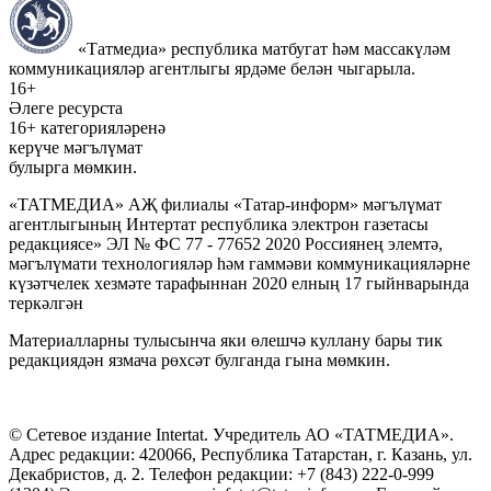
«Татмедиа» республика матбугат һәм массакүләм
коммуникацияләр агентлыгы ярдәме белән чыгарыла.
16+
Әлеге ресурста
16+ категорияләренә
керүче мәгълүмат
булырга мөмкин.
«ТАТМЕДИА» АҖ филиалы «Татар-информ» мәгълүмат
агентлыгының Интертат республика электрон газетасы
редакциясе» ЭЛ № ФС 77 - 77652 2020 Россиянең элемтә,
мәгълүмати технологияләр һәм гаммәви коммуникацияләрне
күзәтчелек хезмәте тарафыннан 2020 елның 17 гыйнварында
теркәлгән
Материалларны тулысынча яки өлешчә куллану бары тик
редакциядән язмача рөхсәт булганда гына мөмкин.
© Сетевое издание Intertat. Учредитель АО «ТАТМЕДИА».
Адрес редакции: 420066, Республика Татарстан, г. Казань, ул.
Декабристов, д. 2. Телефон редакции: +7 (843) 222-0-999