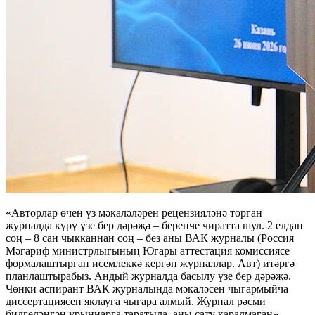
«Авторлар өчен үз мәкаләләрен рецензияләнә торган
журналда күрү үзе бер дәрәҗә – беренче чиратта шул. 2 елдан
соң – 8 сан чыкканнан соң – без аны ВАК журналы (Россия
Мәгариф министрлыгының Югары аттестация комиссиясе
формалаштырган исемлеккә кергән журналлар. Авт) итәргә
планлаштырабыз. Андый журналда басылу үзе бер дәрәҗә.
Чөнки аспирант ВАК журналында мәкаләсен чыгармыйча
диссертациясен яклауга чыгара алмый. Журнал рәсми
билгеләнгән урыннарга таратыла, аны сату каралмаган», –