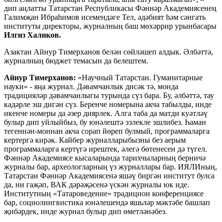
дип аңлатты Татарстан Республикасы Фәннәр Академиясенең
Галимҗан Ибраһимов исемендәге Тел, әдәбият һәм сәнгать
институты директоры, журналның баш мөхәррир урынбасары
Илгиз Халиков.
Азактан Айнур Тимерханов белән сөйләшеп алдык. Әлбәттә,
журналның бюджет темасын да белештем.
Айнур Тимерханов:
«Научный Татарстан. Гуманитарные
науки» - яңа журнал. Дәвамчанлык дисәк тә, монда
традицияләр дәвамчанлыгы турында сүз бара. Бу, әлбәттә, тау
кадәрле эш дигән сүз. Беренче номерына акча табылды, инде
икенче номеры да әзер диярлек. Алга таба да матди куәтләү
булыр дип уйлыйбыз, бу юнәлештә эзлекле эшлибез. Һаман
тегеннән-моннан акча сорап йөреп булмый, программаларга
кертергә кирәк. Кайбер журналларыбызны без аерым
программаларга кертүгә ирештек, әлегә бөтенесен дә түгел.
Фәннәр Академиясе кысаларында тарихчыларның берничә
журналы бар, археологларның үз журналлары бар. ИЯЛИның,
Татарстан Фәннәр Академиясенә яшәү биргән институт булса
да, ни гаҗәп, ВАК дәрәҗәсенә үскән журналы юк иде.
Институтның «Татароведение» традицион конференциясе
бар, социолингвистика юнәлешендә яшьләр мәктәбе башлап
җибәрдек, инде журнал булыр дип өметләнәбез.