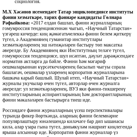
социология.
М.Х Хәсәнов исемендәге Татар энциклопедиясе институты
фәнни хезмәткәре, тарих фәннәре кандидаты Гөлнара
Рәфыйкова:
«2017 елдан башлап, фәнни журналларның
гомумроссия тенденциясеннән чыгып, «Научный Татарстан»
үзгәреш кичерде: киң җәмәгатьчелеккә фәнни белем җиткерү
түгел, ә Академиянең гуманитар институтлары
хезмәткәрләренең эш нәтиҗәләрен бастыру төп максатка
әверелде. Бу Академиянең яки Институтның теләге түгел,
гомумроссия тенденциясе, шул исәптән, дәүләт дәрәҗәсендәге
норматив актларга да бәйле. Фәнни һәм мәгариф
оешмаларыннан күрсәткечләренең басылып чыгуы сорала
башлагач, оешмалар үзләренең корпоратив журналларына
башкача карый башлый. Шулай итеп, «Научный Татарстан»
журналы укучылар өчен түгел, авторлар өчен журналга
әверелде: ул хезмәткәрләренең, ВУЗ яки фәнни-тикшеренү
институтларының аспирантларының һәм докторантларының
фәнни мәкаләләрен бастырырга тиеш иде.
Россиядәге фәнни журналларның үсеш перспективалары
турында фикер йөрткәндә, аларның фәнни белемнәрне
популярлаштыру юнәлешендә киләчәге бар дип ышанасы
килә, алар үзара гына түгел, дөньякүләм нәшрият киңлегендә
ярыша алсыннар иде. Корпоратив фәнни журналлар үз