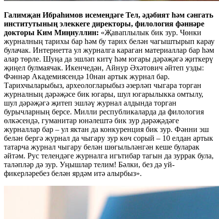
Галимҗан Ибраһимов исемендәге Тел, әдәбият һәм сәнгать
институтының элеккеге директоры, филология фәннәре
докторы Ким Миңнуллин:
«Җаваплылык бик зур. Чөнки
журналның тарихы бар һәм бу тарих белән чагыштырып карау
булачак. Интернетта ул журналга караган материаллар бар һәм
алар төрле. Шуңа да эшләп китү һәм югары дәрәҗәгә җиткерү
җиңел булмаячак. Икенчедән, Айнур Әхәтович әйтеп узды:
Фәннәр Академиясендә 10нан артык журнал бар.
Тарихчыларыбыз, археологларыбыз әзерләп чыгара торган
журналның дәрәҗәсе бик югары, шул югарылыкка омтылу,
шул дәрәҗәгә җитеп эшләү журнал алдында торган
бурычларның берсе. Милли республикаларда да филология
өлкәсендә, гуманитар юнәлештә бик зур дәрәҗәдәге
журналлар бар – ул яктан да конкуренция бик зур. Фәнни эш
белән бергә журнал да чыгару зур көч сорый – 10 елдан артык
татарча журнал чыгару белән шөгыльләнгән кеше буларак
әйтәм. Рус телендәге журналга игътибар тагын да зуррак була,
таләпләр дә зур. Уңышлар телим! Бәлки, без дә уй-
фикерләребез белән ярдәм итә алырбыз».