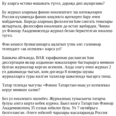
Бу аларга өстәмә мәшәкать түгел, дәрәҗә дип аңларгамы?
Бу журнал аларның фәнни юнәлештәге эш нәтиҗәләрен
Россия күләмендә фәнни киңлектә җиткереп бару өчен
мәйданчык. Биредә аларның филология һәм сәнгать темалары
яктыртыла, философия юнәлешен дә өстәп җибәрдек. Чөнки
ул Фәннәр Академиясендә журнал белән беркетелгән юнәлеш
түгел.
Фән кешесе булмаганнарга аңлатып үтик әле: галимнәр
телендәге «ак исемлек» нәрсә ул?
Башкача әйткәндә, ВАК тарафыннан расланган һәм
диссертация яклар алдыннан мәкаләләрне бастырырга мөмкин
булган журналлар кергән исемлек. Анда эләгү өчен журнал 2
ел дәвамында чыгып, ким дигәндә 8 номеры шушы
журналларга туры килгән таләпләр шәкелендә чыгарга тиеш.
Татар телендә чыгучы «Фәнни Татарстан»ның ул исемлеккә
керүе мөмкин хәлме?
Без ул юнәлештә эшлибез. Журналның тулысынча татарча
булуы әлегә киртә кебек күренә. Быел көзгә Татарстан Фәннәр
Академиясенең 35 еллык юбилее була. Ул 7 октябрьгә
билгеләнгән. Әлеге юбилей чаралары кысаларында Россия