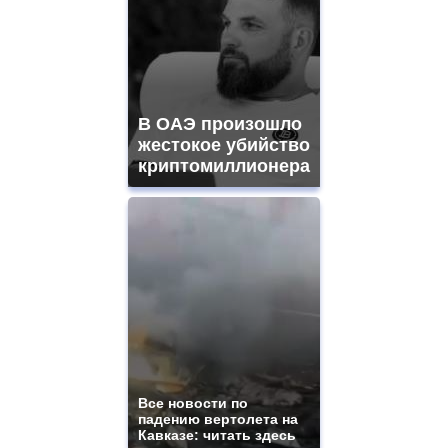
В ОАЭ произошло
жестокое убийство
криптомиллионера
Все новости по
падению вертолета на
Кавказе: читать здесь