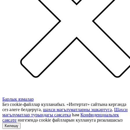
Барлык язмалар
Без cookie-файллар кулланабыз. «Интертат» сайтына кергәндә
сез әлеге белдерүгә,
шәхси мәгълүматларны эшкәртүгә
,
Шәхси
мәгълүматлар турындагы сәясәткә
һәм
Конфиденциальлек
сәясәте
нигезендә cookie файлларын куллануга ризалашасыз
Килешү