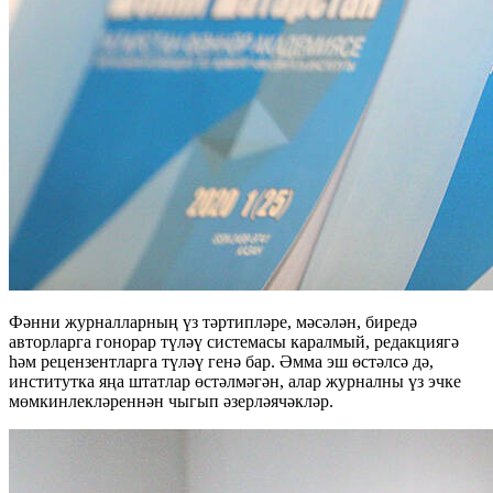
Фәнни журналларның үз тәртипләре, мәсәлән, биредә
авторларга гонорар түләү системасы каралмый, редакциягә
һәм рецензентларга түләү генә бар. Әмма эш өстәлсә дә,
институтка яңа штатлар өстәлмәгән, алар журналны үз эчке
мөмкинлекләреннән чыгып әзерләячәкләр.