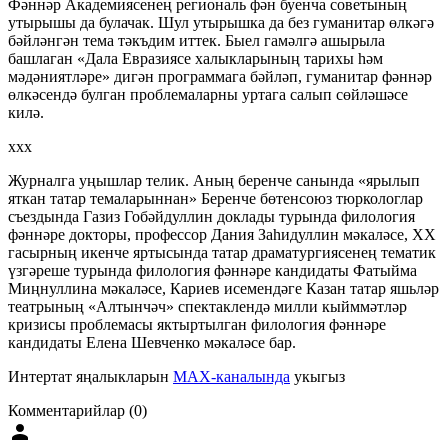
Фәннәр Академиясенең региональ фән буенча советының
утырышы да булачак. Шул утырышка да без гуманитар өлкәгә
бәйләнгән тема тәкъдим иттек. Быел гамәлгә ашырыла
башлаган «Дала Евразиясе халыкларының тарихы һәм
мәдәниятләре» дигән программага бәйләп, гуманитар фәннәр
өлкәсендә булган проблемаларны уртага салып сөйләшәсе
килә.
ххх
Журналга уңышлар телик. Аның беренче санында «ярылып
яткан татар темаларыннан» Беренче бөтенсоюз тюркологлар
съездында Газиз Гобәйдуллин доклады турында филология
фәннәре докторы, профессор Дания Заһидуллин мәкаләсе, ХХ
гасырның икенче яртысында татар драматургиясенең тематик
үзгәреше турында филология фәннәре кандидаты Фатыйма
Миңнуллина мәкаләсе, Кариев исемендәге Казан татар яшьләр
театрының «Алтынчәч» спектаклендә милли кыйммәтләр
кризисы проблемасы яктыртылган филология фәннәре
кандидаты Елена Шевченко мәкаләсе бар.
Интертат яңалыкларын
MAX-каналында
укыгыз
Комментарийлар (0)