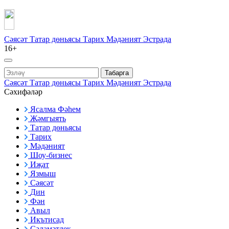
Сәясәт
Татар дөньясы
Тарих
Мәдәният
Эстрада
16+
Табарга
Сәясәт
Татар дөньясы
Тарих
Мәдәният
Эстрада
Сәхифәләр
Ясалма Фәһем
Җәмгыять
Татар дөньясы
Тарих
Мәдәният
Шоу-бизнес
Иҗат
Язмыш
Сәясәт
Дин
Фән
Авыл
Икътисад
Сәламәтлек