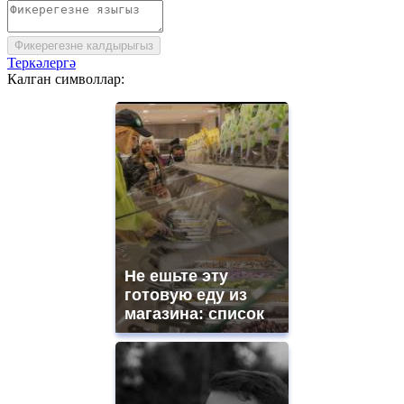
Фикерегезне калдырыгыз
Теркәлергә
Калган символлар:
Не ешьте эту
готовую еду из
магазина: список