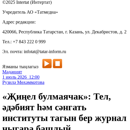
©2025 Intertat (Интертат)
Учредитель АО «Татмедиа»
Адрес редакции:
420066, Республика Татарстан, г. Казань, ул. Декабристов, д. 2
Тел.: +7 843 222 0 999
Эл. почта: infotat@tatar-inform.ru
Язманы тыңлагыз
Мәдәният
1 июль 2026 12:00
Рузилә Мөхәммәтова
«Җиңел булмаячак»: Тел,
әдәбият һәм сәнгать
институты тагын бер журнал
чыгара башлый