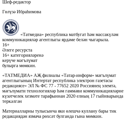
Шеф-редактор
Гөлүзә Ибраһимова
«Татмедиа» республика матбугат һәм массакүләм
коммуникацияләр агентлыгы ярдәме белән чыгарыла.
16+
Әлеге ресурста
16+ категорияләренә
керүче мәгълүмат
булырга мөмкин.
«ТАТМЕДИА» АҖ филиалы «Татар-информ» мәгълүмат
агентлыгының Интертат республика электрон газетасы
редакциясе» ЭЛ № ФС 77 - 77652 2020 Россиянең элемтә,
мәгълүмати технологияләр һәм гаммәви коммуникацияләрне
күзәтчелек хезмәте тарафыннан 2020 елның 17 гыйнварында
теркәлгән
Материалларны тулысынча яки өлешчә куллану бары тик
редакциядән язмача рөхсәт булганда гына мөмкин.