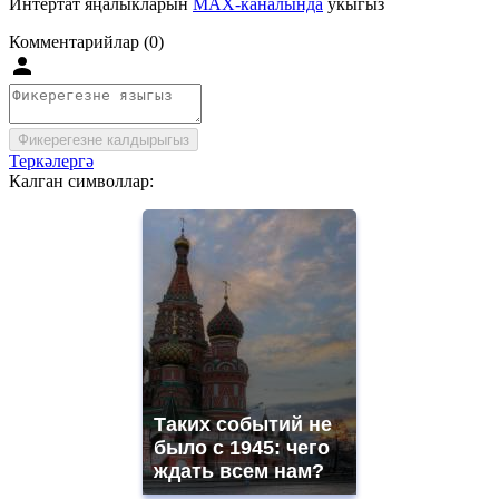
Интертат яңалыкларын
MAX-каналында
укыгыз
Комментарийлар (0)
Фикерегезне калдырыгыз
Теркәлергә
Калган символлар:
Таких событий не
было с 1945: чего
ждать всем нам?