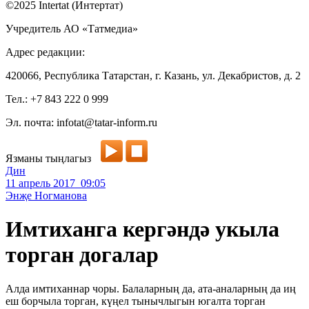
©2025 Intertat (Интертат)
Учредитель АО «Татмедиа»
Адрес редакции:
420066, Республика Татарстан, г. Казань, ул. Декабристов, д. 2
Тел.: +7 843 222 0 999
Эл. почта: infotat@tatar-inform.ru
Язманы тыңлагыз
Дин
11 апрель 2017 09:05
Энҗе Ногманова
Имтиханга кергәндә укыла
торган догалар
Алда имтиханнар чоры. Балаларның да, ата-аналарның да иң
еш борчыла торган, күңел тынычлыгын югалта торган