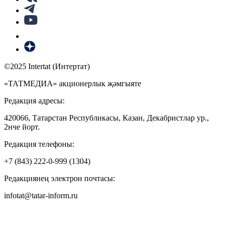
©2025 Intertat (Интертат)
«ТАТМЕДИА» акционерлык җәмгыяте
Редакция адресы:
420066, Татарстан Республикасы, Казан, Декабристлар ур.,
2нче йорт.
Редакция телефоны:
+7 (843) 222-0-999 (1304)
Редакциянең электрон почтасы:
infotat@tatar-inform.ru