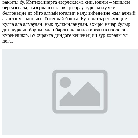
вакыты бу. Имтиханнарга әзерлеклеме син, юкмы – монысы
бер мәсьәлә, ә әзерләнеп тә авыр сорау туры килү яки
белгәнеңне дә әйтә алмый югалып калу, зиһенеңне җыя алмый
азаплану – монысы бөтенләй башка. Бу халәтләр үз-үзеңне
кулга ала алмаудан, нык дулкынланудан, ахыры начар булыр
дип куркып борчылудан барлыкка килә торган психологик
күренешләр. Бу очракта диндәге кешенең иң зур коралы ул –
дога.