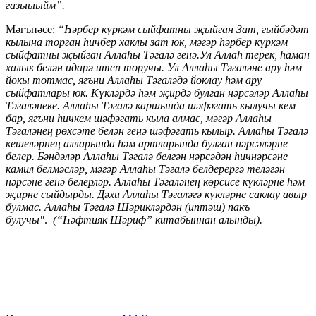
газыыыйм”.
Мәгънәсе:
“Һәрбер күркәм сыйфатны җыйган Зат, гыйбәдәт
кылына торган һичбер хаклы зат юк, мәгәр һәрбер күркәм
сыйфатны җыйган Аллаһы Тәгалә генә.Ул Аллаһ терек, һаман
халык белән идарә итеп торучы. Ул Аллаһы Тәгаләне ару һәм
йокы тотмас, ягъни Аллаһы Тәгаләдә йоклау һәм ару
сыйфатлары юк. Күкләрдә һәм җирдә булган нәрсәләр Аллаһы
Тәгаләнеке. Аллаһы Тәгалә каршында шәфәгать кылучы кем
бар, ягъни һичкем шәфәгать кыла алмас, мәгәр Аллаһы
Тәгаләнең рөхсәте белән генә шәфәгать кылыр. Аллаһы Тәгалә
кешеләрнең алларында һәм артларында булган нәрсәләрне
белер. Бәндәләр Аллаһы Тәгалә белгән нәрсәдән һичнәрсәне
камил белмәсләр, мәгәр Аллаһы Тәгалә белдерергә теләгән
нәрсәне генә белерләр. Аллаһы Тәгаләнең көрсисе күкләрне һәм
җирне сыйдырды. Дәхи Аллаһы Тәгаләгә күкләрне саклау авыр
булмас. Аллаһы Тәгалә Шәрикләрдән (иптәш) пакъ
булучы"
.
(
“Һәфтияк Шәриф” китабыннан алынды).