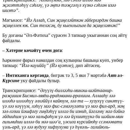
җәгәттәһүү сәһләү, үә әңтә тәҗгәлүл хүзнә сәһлән изәә
шиэтә”.
Мәгънәсе:
“Йә Аллаһ, Син җиңеләйткән әйберләрдән башка
җиңеллек юк. Син теләсәң, бу кыенлыгым да җиңеләячәк!”
Бу доганы “Әл-Фәтиха” сүрәсен 3 тапкыр укыганнан соң әйтү
файдалы.
– Хәтерне көчәйтү өчен дога
:
Һәркөнне фарыз намаздан соң кулыңны башыңа куеп, унбер
тапкыр:
“Йәә кауиййү” (Йә куәтле),
дип әйтәсең.
–
Имтиханга кергәндә
, бигрәк тә 3, 5 яки 7 мәртәбә
Аят әл-
Күрсине
уку файдалы булыр.
Транскрипциясе:
“Әгүүзү-билләәһи-минәш-шәйтаанир-
раҗииим Бисмил-ляяһи-рраһмаани-ррахиим. Аллааһу ләә
иләәһә илләәһүү әлхәййүл кайюум, ләә та — хузухүү синәтүү-
үә ләә нәүүүм, ләһүү мәә фис-сәмәәүәәти үә мәә фил-ард, мәң
зәл-ләзии йәшфәгу гиңдәһүү илләә би изниһ, йәгләмү мәә бәйнә
әйдииһим үә мәә хальфәһүм үә ләә йүхиитуунә би шәйим-мин
гильмиһии илләә би мәә шәә‘а, үәсига күрсийюһу ссәмәәвати
үәль-ард, үә ләә яудуху хифзухума үә һүвәль- галийюль-