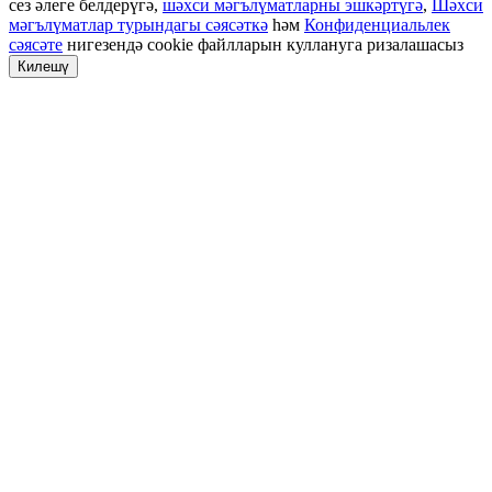
сез әлеге белдерүгә,
шәхси мәгълүматларны эшкәртүгә
,
Шәхси
мәгълүматлар турындагы сәясәткә
һәм
Конфиденциальлек
сәясәте
нигезендә cookie файлларын куллануга ризалашасыз
Килешү