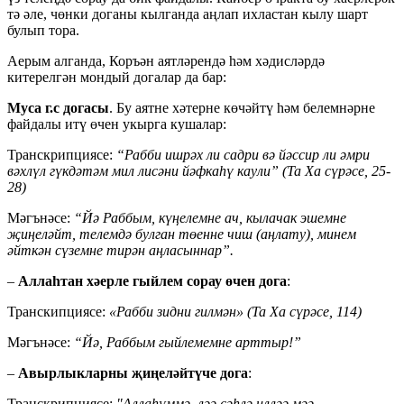
тә әле, чөнки доганы кылганда аңлап ихластан кылу шарт
булып тора.
Аерым алганда, Коръән аятләрендә һәм хәдисләрдә
китерелгән мондый догалар да бар:
Муса г.с догасы
. Бу аятне хәтерне көчәйтү һәм белемнәрне
файдалы итү өчен укырга кушалар:
Транскрипциясе:
“Рабби ишрәх ли садри вә йәссир ли әмри
вәхлүл гүкдәтәм мил лисәни йәфкаһү каули” (Та Ха сүрәсе, 25-
28)
Мәгънәсе:
“Йә Раббым, күңелемне ач, кылачак эшемне
җиңеләйт, телемдә булган төенне чиш (аңлату), минем
әйткән сүземне тирән аңласыннар”.
–
Аллаһтан хәерле гыйлем сорау өчен дога
:
Транскипциясе:
«Рабби зидни гилмән» (Та Ха сүрәсе, 114)
Мәгънәсе:
“Йә, Раббым гыйлемемне арттыр!”
–
Авырлыкларны җиңеләйтүче дога
:
Транскрипциясе:
"Аллаһүммә, ләә сәһлә илләә мәә