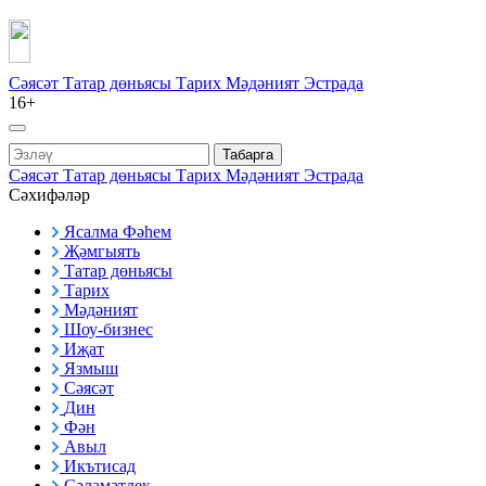
Сәясәт
Татар дөньясы
Тарих
Мәдәният
Эстрада
16+
Табарга
Сәясәт
Татар дөньясы
Тарих
Мәдәният
Эстрада
Сәхифәләр
Ясалма Фәһем
Җәмгыять
Татар дөньясы
Тарих
Мәдәният
Шоу-бизнес
Иҗат
Язмыш
Сәясәт
Дин
Фән
Авыл
Икътисад
Сәламәтлек