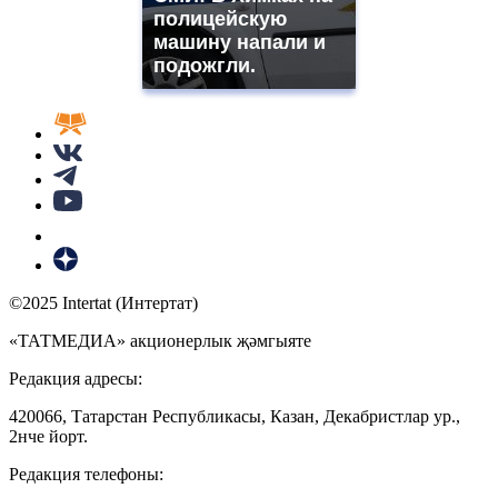
полицейскую
машину напали и
подожгли.
©2025 Intertat (Интертат)
«ТАТМЕДИА» акционерлык җәмгыяте
Редакция адресы:
420066, Татарстан Республикасы, Казан, Декабристлар ур.,
2нче йорт.
Редакция телефоны: