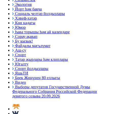
Экология
Йорт һәм бакча
Социаль челтәр йолдызлары
Хәвеф-хәтәр
Көн кадагы
Юмор
Һава торышы һәм ай календаре
Сорау-җавап
Бу кызык!
Файдалы мәгълүмат
Аш-су
Спорт
Татар җырлары һәм клиплары
Югалту
Спорт йолдызлары
ЯшьТИ
Бөек Җиңүнең 80 еллыгы
Видео
Выборы депутатов Государственной Думы
Федерального Собрания Российской Федерации
девятого созыва 20.09.2026