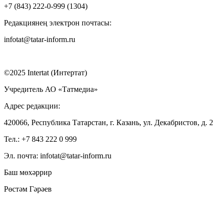
+7 (843) 222-0-999 (1304)
Редакциянең электрон почтасы:
infotat@tatar-inform.ru
©2025 Intertat (Интертат)
Учредитель АО «Татмедиа»
Адрес редакции:
420066, Республика Татарстан, г. Казань, ул. Декабристов, д. 2
Тел.: +7 843 222 0 999
Эл. почта: infotat@tatar-inform.ru
Баш мөхәррир
Рөстәм Гәрәев