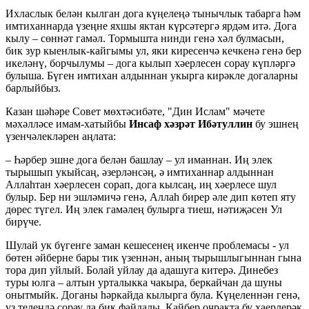
Ихласлык белән кылган дога күңелеңә тынычлык табарга һәм
имтиханнарда үзеңне яхшы яктан күрсәтергә ярдәм итә. Дога
кылу – сөннәт гамәл. Тормышта нинди генә хәл булмасын,
бик зур кыенлык-кайгымы ул, яки киресенчә кечкенә генә бер
икеләнү, борчылумы – дога кылып хәерлесен сорау күпләргә
булыша. Бүген имтихан алдыннан укырга кирәкле догаларны
барлыйбыз.
Казан шәһәре Совет мөхтәсибәте, "Дин Ислам" мәчете
мәхәлләсе имам-хатыйбы
Инсаф хәзрәт Ибәтуллин
бу эшнең
үзенчәлекләрен аңлата:
– Һәрбер эшне дога белән башлау – ул иманнан. Иң элек
тырышып укыйсаң, әзерләнсәң, ә имтиханнар алдыннан
Аллаһтан хәерлесен сорап, дога кылсаң, иң хәерлесе шул
булыр. Бер ни эшләмичә генә, Аллаһ бирер әле дип көтеп яту
дөрес түгел. Иң элек гамәлең булырга тиеш, нәтиҗәсен Ул
бирүче.
Шулай ук бүгенге заман кешесенең икенче проблемасы - ул
бөтен әйберне бары тик үзеннән, аның тырышлыгыннан гына
тора дип уйлый. Болай уйлау да адашуга китерә. Динебез
туры юлга – алтын урталыкка чакыра, беркайчан да шуны
онытмыйк. Доганы һәркайда кылырга була. Күңеленнән генә,
үз телеңдә сорау да бик файдалы. Кайбер очракта бу хаерлерәк