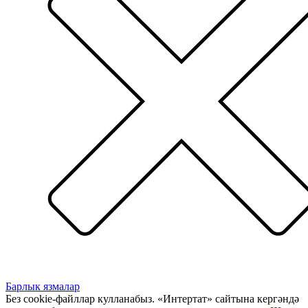
Барлык язмалар
Без cookie-файллар кулланабыз. «Интертат» сайтына кергәндә