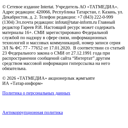
© Сетевое издание Intertat. Учредитель АО «ТАТМЕДИА».
Адрес редакции: 420066, Республика Татарстан, г. Казань, ул.
Декабристов, д. 2. Телефон редакции: +7 (843) 222-0-999
(1304) Эл.почта редакции: infotat@tatar-inform.ru Главный
редактор Гареев Р.И. Настоящий ресурс может содержать
материалы 16+. СМИ зарегистрировано Федеральной
службой по надзору в сфере связи, информационных
технологий и массовых коммуникаций, номер записи серия
ЭЛ № ФС 77 - 77652 от 17.01.2020. В соответствии со статьей
23 Федерального закона о СМИ от 27.12.1991 года при
распространении сообщений сайта “Интертат” другим
средством массовой информации гиперссылка на него
обязательна.
© 2026 «ТАТМЕДИА» акционерлык җәмгыяте
ИА «Татар-информ»
Политика о персональных данных
Антикоррупционная политика