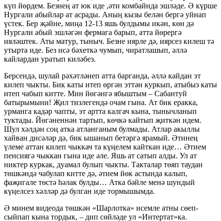
күп йөрдем. Безнең ат юк иде ,әти комбайнда эшләде. Ә күрше
Нургали абыйлар ат асрады. Аның кызы белән бергә уйнап
үстек. Бер җәйне, миңа 12-13 яшь булдымы икән, көн дә
Нургали абый эшләгән фермага барып, атта йөрергә
ияләштек. Аты матур, тыныч. Безне иярле дә, иярсез килеш тә
утырта иде. Без исә бәхеткә чумып, чиратлашып, әллә
кайлардан уратып киләбез.
Берсендә, шулай рәхәтләнеп атта барганда, әллә кайдан эт
килеп чыкты. Бик каты итеп өргән эттән куркып, атыбыз каты
итеп чабып китте. Мин йөгәнгә ябыштым – Сабантуй
батырымыни! Җил тизлегендә очам гына. Ат бик еракка,
урманга кадәр чапты, эт артта калгач кына, тынычланып
туктады. Йөгәненнән тартып, көчкә кайтып җиткән идем.
Шул хәлдән соң атка атланганым булмады. Атлар акыллы
хайван дисәләр дә, бик ышанып бетәргә ярамый. Әтинең
үлеме аттан килеп чыккач та күңелем кайткан иде… Әтием
пенсиягә чыккан гына иде әле. Яшь ат сатып алды. Ул ат
никтер куркак, дуамал булып чыкты. Такталар төяп таудан
төшкәндә чабулап китте дә, әтием йөк астында калып,
фаҗигале төстә һәлак булды… Атка бәйле менә шундый
күңелсез хәлләр дә булган иде тормышымда.
Ә минем видеода төшкән «Шарлотка» исемле атны сөеп-
сыйпап кына тордык, – дип сөйләде ул «Интертат»ка.