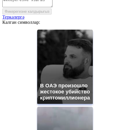
Фикерегезне калдырыгыз
Теркәлергә
Калган символлар:
В ОАЭ произошло
жестокое убийство
криптомиллионера