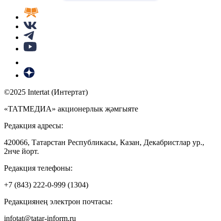
©2025 Intertat (Интертат)
«ТАТМЕДИА» акционерлык җәмгыяте
Редакция адресы:
420066, Татарстан Республикасы, Казан, Декабристлар ур.,
2нче йорт.
Редакция телефоны:
+7 (843) 222-0-999 (1304)
Редакциянең электрон почтасы:
infotat@tatar-inform.ru