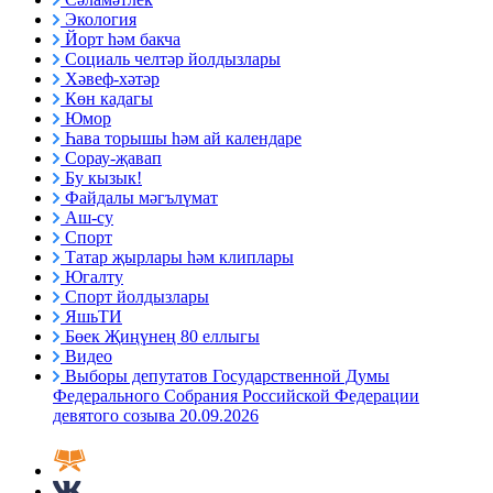
Экология
Йорт һәм бакча
Социаль челтәр йолдызлары
Хәвеф-хәтәр
Көн кадагы
Юмор
Һава торышы һәм ай календаре
Сорау-җавап
Бу кызык!
Файдалы мәгълүмат
Аш-су
Спорт
Татар җырлары һәм клиплары
Югалту
Спорт йолдызлары
ЯшьТИ
Бөек Җиңүнең 80 еллыгы
Видео
Выборы депутатов Государственной Думы
Федерального Собрания Российской Федерации
девятого созыва 20.09.2026