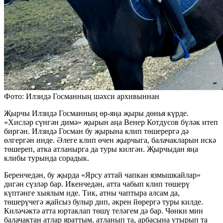
Фото: Илзидә Госманның шәхси архивыннан
Җырчы Илзидә Госманның өр-яңа җыры дөнья күрде.
«Хисләр сүнгән димә» җырын аңа Венер Котдусов бүләк итеп
биргән. Илзидә Госман бу җырына клип төшерергә дә
өлгергән инде. Әлеге клип өчен җырчыга, балачакларын искә
төшереп, атка атланырга да туры килгән. Җырчыдан яңа
клибы турында сорадык.
Беренчедән, бу җырда «Ярсу аттай чапкан язмышкайлар»
дигән сүзләр бар. Икенчедән, атта чабып клип төшерү
күптәнге хыялым иде. Тик, атны чаптыра алсам да,
төшерүчегә җайсыз булыр дип, әкрен йөрергә туры килде.
Киләчәктә атта юртаклап төшү теләгем дә бар. Чөнки мин
балачактан атлар яраттым, атланып та, арбасына утырып та