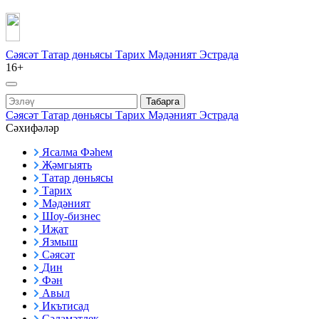
Сәясәт
Татар дөньясы
Тарих
Мәдәният
Эстрада
16+
Табарга
Сәясәт
Татар дөньясы
Тарих
Мәдәният
Эстрада
Сәхифәләр
Ясалма Фәһем
Җәмгыять
Татар дөньясы
Тарих
Мәдәният
Шоу-бизнес
Иҗат
Язмыш
Сәясәт
Дин
Фән
Авыл
Икътисад
Сәламәтлек