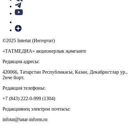
©2025 Intertat (Интертат)
«ТАТМЕДИА» акционерлык җәмгыяте
Редакция адресы:
420066, Татарстан Республикасы, Казан, Декабристлар ур.,
2нче йорт.
Редакция телефоны:
+7 (843) 222-0-999 (1304)
Редакциянең электрон почтасы:
infotat@tatar-inform.ru