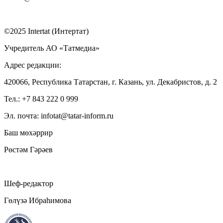
©2025 Intertat (Интертат)
Учредитель АО «Татмедиа»
Адрес редакции:
420066, Республика Татарстан, г. Казань, ул. Декабристов, д. 2
Тел.: +7 843 222 0 999
Эл. почта: infotat@tatar-inform.ru
Баш мөхәррир
Рөстәм Гәрәев
Шеф-редактор
Гөлүзә Ибраһимова