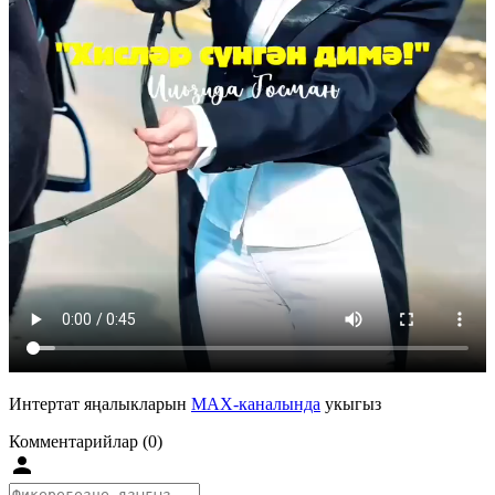
Интертат яңалыкларын
MAX-каналында
укыгыз
Комментарийлар (0)