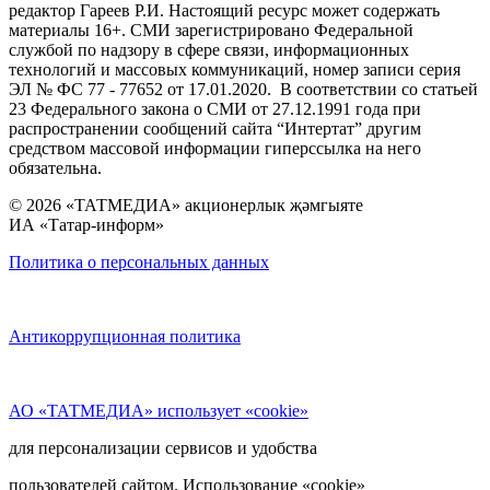
редактор Гареев Р.И. Настоящий ресурс может содержать
материалы 16+. СМИ зарегистрировано Федеральной
службой по надзору в сфере связи, информационных
технологий и массовых коммуникаций, номер записи серия
ЭЛ № ФС 77 - 77652 от 17.01.2020. В соответствии со статьей
23 Федерального закона о СМИ от 27.12.1991 года при
распространении сообщений сайта “Интертат” другим
средством массовой информации гиперссылка на него
обязательна.
© 2026 «ТАТМЕДИА» акционерлык җәмгыяте
ИА «Татар-информ»
Политика о персональных данных
Антикоррупционная политика
АО «ТАТМЕДИА» использует «cookie»
для персонализации сервисов и удобства
пользователей сайтом. Использование «cookie»