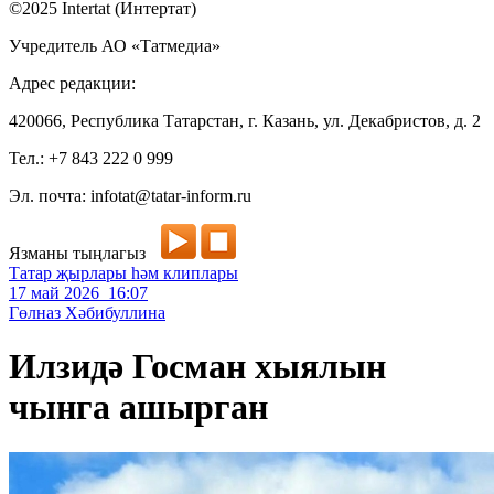
©2025 Intertat (Интертат)
Учредитель АО «Татмедиа»
Адрес редакции:
420066, Республика Татарстан, г. Казань, ул. Декабристов, д. 2
Тел.: +7 843 222 0 999
Эл. почта: infotat@tatar-inform.ru
Язманы тыңлагыз
Татар җырлары һәм клиплары
17 май 2026 16:07
Гөлназ Хәбибуллина
Илзидә Госман хыялын
чынга ашырган