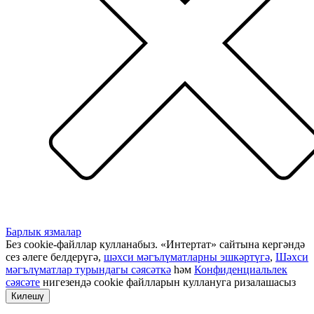
Барлык язмалар
Без cookie-файллар кулланабыз. «Интертат» сайтына кергәндә
сез әлеге белдерүгә,
шәхси мәгълүматларны эшкәртүгә
,
Шәхси
мәгълүматлар турындагы сәясәткә
һәм
Конфиденциальлек
сәясәте
нигезендә cookie файлларын куллануга ризалашасыз
Килешү