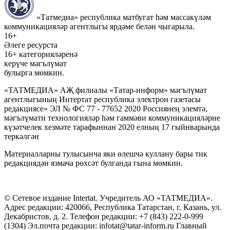
«Татмедиа» республика матбугат һәм массакүләм
коммуникацияләр агентлыгы ярдәме белән чыгарыла.
16+
Әлеге ресурста
16+ категорияләренә
керүче мәгълүмат
булырга мөмкин.
«ТАТМЕДИА» АҖ филиалы «Татар-информ» мәгълүмат
агентлыгының Интертат республика электрон газетасы
редакциясе» ЭЛ № ФС 77 - 77652 2020 Россиянең элемтә,
мәгълүмати технологияләр һәм гаммәви коммуникацияләрне
күзәтчелек хезмәте тарафыннан 2020 елның 17 гыйнварында
теркәлгән
Материалларны тулысынча яки өлешчә куллану бары тик
редакциядән язмача рөхсәт булганда гына мөмкин.
© Сетевое издание Intertat. Учредитель АО «ТАТМЕДИА».
Адрес редакции: 420066, Республика Татарстан, г. Казань, ул.
Декабристов, д. 2. Телефон редакции: +7 (843) 222-0-999
(1304) Эл.почта редакции: infotat@tatar-inform.ru Главный