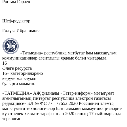
Рөстәм Гәрәев
Шеф-редактор
Гөлүзә Ибраһимова
«Татмедиа» республика матбугат һәм массакүләм
коммуникацияләр агентлыгы ярдәме белән чыгарыла.
16+
Әлеге ресурста
16+ категорияләренә
керүче мәгълүмат
булырга мөмкин.
«ТАТМЕДИА» АҖ филиалы «Татар-информ» мәгълүмат
агентлыгының Интертат республика электрон газетасы
редакциясе» ЭЛ № ФС 77 - 77652 2020 Россиянең элемтә,
мәгълүмати технологияләр һәм гаммәви коммуникацияләрне
күзәтчелек хезмәте тарафыннан 2020 елның 17 гыйнварында
теркәлгән