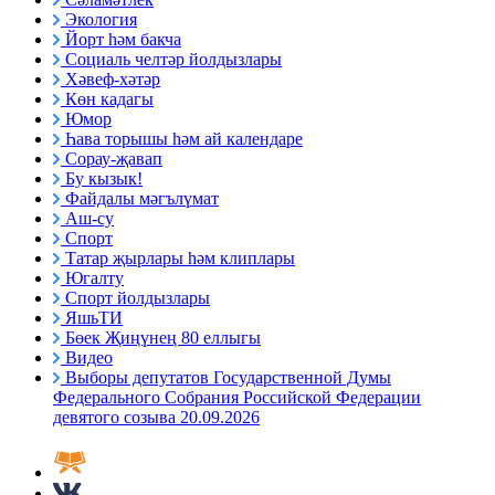
Экология
Йорт һәм бакча
Социаль челтәр йолдызлары
Хәвеф-хәтәр
Көн кадагы
Юмор
Һава торышы һәм ай календаре
Сорау-җавап
Бу кызык!
Файдалы мәгълүмат
Аш-су
Спорт
Татар җырлары һәм клиплары
Югалту
Спорт йолдызлары
ЯшьТИ
Бөек Җиңүнең 80 еллыгы
Видео
Выборы депутатов Государственной Думы
Федерального Собрания Российской Федерации
девятого созыва 20.09.2026