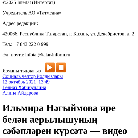
©2025 Intertat (Интертат)
Учредитель АО «Татмедиа»
Адрес редакции:
420066, Республика Татарстан, г. Казань, ул. Декабристов, д. 2
Тел.: +7 843 222 0 999
Эл. почта: infotat@tatar-inform.ru
Язманы тыңлагыз
Социаль челтәр йолдызлары
12 октябрь 2021 13:49
Гөлназ Хәбибуллина
Алинә Айдарова
Ильмира Нәгыймова ире
белән аерылышуның
сәбәпләрен күрсәтә — видео