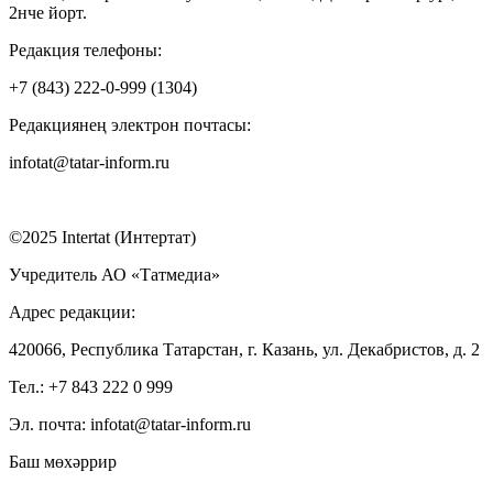
2нче йорт.
Редакция телефоны:
+7 (843) 222-0-999 (1304)
Редакциянең электрон почтасы:
infotat@tatar-inform.ru
©2025 Intertat (Интертат)
Учредитель АО «Татмедиа»
Адрес редакции:
420066, Республика Татарстан, г. Казань, ул. Декабристов, д. 2
Тел.: +7 843 222 0 999
Эл. почта: infotat@tatar-inform.ru
Баш мөхәррир