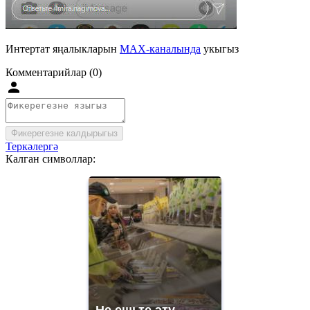
Интертат яңалыкларын
MAX-каналында
укыгыз
Комментарийлар (0)
Фикерегезне калдырыгыз
Теркәлергә
Калган символлар:
Не ешьте эту