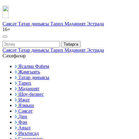
Сәясәт
Татар дөньясы
Тарих
Мәдәният
Эстрада
16+
Табарга
Сәясәт
Татар дөньясы
Тарих
Мәдәният
Эстрада
Сәхифәләр
Ясалма Фәһем
Җәмгыять
Татар дөньясы
Тарих
Мәдәният
Шоу-бизнес
Иҗат
Язмыш
Сәясәт
Дин
Фән
Авыл
Икътисад
Сәламәтлек