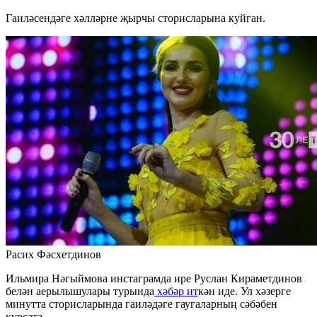
Гаиләсендәге хәлләрне җырчы сторисларына куйган.
Расих Фәсхетдинов
Ильмира Нәгыймова инстаграмда ире Руслан Кираметдинов
белән аерылышулары турында
хәбәр ит
кән иде. Ул хәзерге
минутта сторисларында гаиләдәге гаугаларның сәбәбен
күрсәтә.