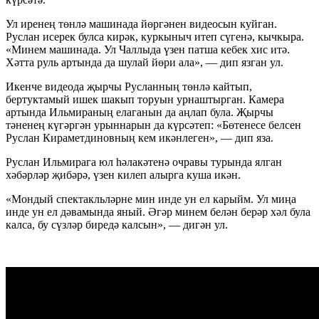
Ул иренең төнлә машинада йөргәнен видеосын куйган.
Руслан исерек булса кирәк, куркыныч итеп сүгенә, кычкыра.
«Минем машинада. Ул Чаллыда үзен патша кебек хис итә.
Хәтта руль артында да шулай йөри ала», — дип язган ул.
Икенче видеода җырчы Русланның төнлә кайтып,
бертуктамый ишек шакып торуын урнаштырган. Камера
артында Ильмираның елаганын да аңлап була. Җырчы
тәненең күгәргән урыннарын да күрсәтеп: «Бөтенесе белсен
Руслан Кираметдиновның кем икәнлеген», — дип яза.
Руслан Ильмирага юл һәлакәтенә очравы турында ялган
хәбәрләр җибәрә, үзен килеп алырга куша икән.
«Мондый спектакльләрне мин инде ун ел карыйм. Ул миңа
инде ун ел дәвамында яный. Әгәр минем белән берәр хәл була
калса, бу сүзләр биредә калсын», — дигән ул.