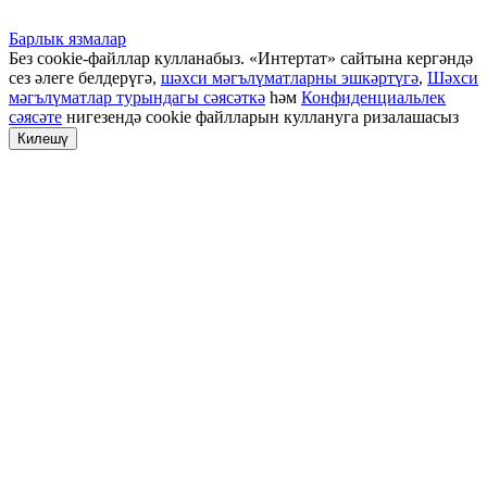
Барлык язмалар
Без cookie-файллар кулланабыз. «Интертат» сайтына кергәндә
сез әлеге белдерүгә,
шәхси мәгълүматларны эшкәртүгә
,
Шәхси
мәгълүматлар турындагы сәясәткә
һәм
Конфиденциальлек
сәясәте
нигезендә cookie файлларын куллануга ризалашасыз
Килешү