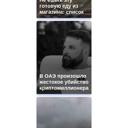
готовую еду из
магазина: список
В ОАЭ произошло
жестокое убийство
криптомиллионера