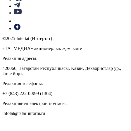
©2025 Intertat (Интертат)
«ТАТМЕДИА» акционерлык җәмгыяте
Редакция адресы:
420066, Татарстан Республикасы, Казан, Декабристлар ур.,
2нче йорт.
Редакция телефоны:
+7 (843) 222-0-999 (1304)
Редакциянең электрон почтасы:
infotat@tatar-inform.ru