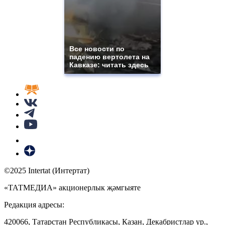
Все новости по
падению вертолета на
Кавказе: читать здесь
©2025 Intertat (Интертат)
«ТАТМЕДИА» акционерлык җәмгыяте
Редакция адресы:
420066, Татарстан Республикасы, Казан, Декабристлар ур.,