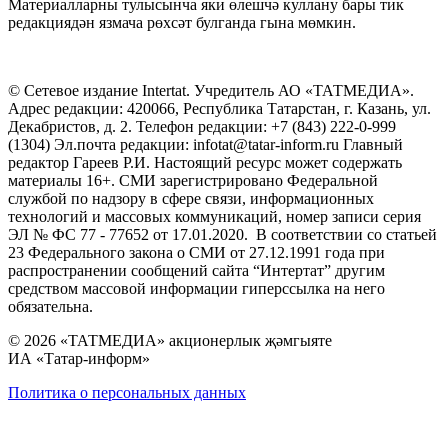
Материалларны тулысынча яки өлешчә куллану бары тик
редакциядән язмача рөхсәт булганда гына мөмкин.
© Сетевое издание Intertat. Учредитель АО «ТАТМЕДИА».
Адрес редакции: 420066, Республика Татарстан, г. Казань, ул.
Декабристов, д. 2. Телефон редакции: +7 (843) 222-0-999
(1304) Эл.почта редакции: infotat@tatar-inform.ru Главный
редактор Гареев Р.И. Настоящий ресурс может содержать
материалы 16+. СМИ зарегистрировано Федеральной
службой по надзору в сфере связи, информационных
технологий и массовых коммуникаций, номер записи серия
ЭЛ № ФС 77 - 77652 от 17.01.2020. В соответствии со статьей
23 Федерального закона о СМИ от 27.12.1991 года при
распространении сообщений сайта “Интертат” другим
средством массовой информации гиперссылка на него
обязательна.
© 2026 «ТАТМЕДИА» акционерлык җәмгыяте
ИА «Татар-информ»
Политика о персональных данных