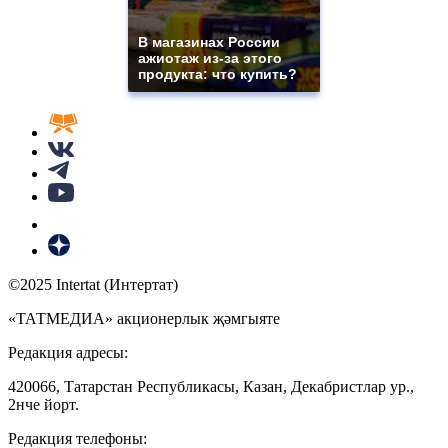
В магазинах России
ажиотаж из-за этого
продукта: что купить?
©2025 Intertat (Интертат)
«ТАТМЕДИА» акционерлык җәмгыяте
Редакция адресы:
420066, Татарстан Республикасы, Казан, Декабристлар ур.,
2нче йорт.
Редакция телефоны: