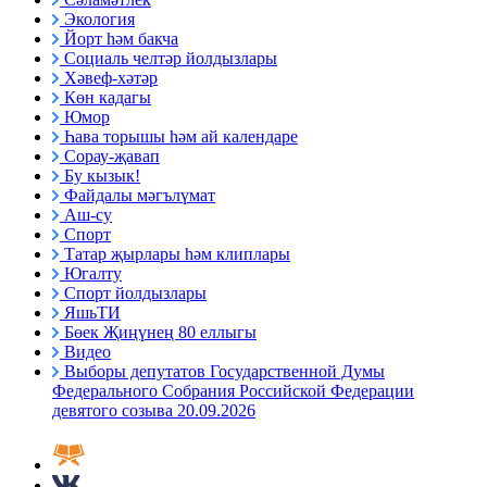
Экология
Йорт һәм бакча
Социаль челтәр йолдызлары
Хәвеф-хәтәр
Көн кадагы
Юмор
Һава торышы һәм ай календаре
Сорау-җавап
Бу кызык!
Файдалы мәгълүмат
Аш-су
Спорт
Татар җырлары һәм клиплары
Югалту
Спорт йолдызлары
ЯшьТИ
Бөек Җиңүнең 80 еллыгы
Видео
Выборы депутатов Государственной Думы
Федерального Собрания Российской Федерации
девятого созыва 20.09.2026