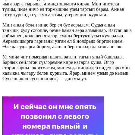
чыгарарга тырыша. ә миңа эшләргә кирәк. Мин ипотека
түлим, инде ничә ел тормышны үзем тартып барам. Аннан
китү турында сүз кузгалтсам, үтерәм дип куркыта.
Мин аның белән инде бер ел буе аерылам. Судья аның
танышы булу сәбәпле, безне һаман аера алмыйлар. Ватсап аша
сөйләшеп, көлешеп яталар, судны бертуктаусыз күчерәләр.
Аерылышырга гаризаны узган ел 9 ноябрьдә биргән идем.
Әле дә судларга йөрим, ә аның бер тапкыр да килгәне юк.
Ул миңа чит номердан шалтыратып, тагын яный башлады.
Барлык сөйләгән сүзләремне кире кагарга куша. Әгәр
сторисларны юк итмәсәм, минем дә ниндидер видеоларымны
халыкка чыгару белән куркыта. Ярар, минем үземә дә кызык.
Сугыш икән сугыш инде», — дип яза ул.