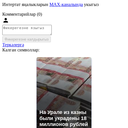
Интертат яңалыкларын
MAX-каналында
укыгыз
Комментарийлар (0)
Фикерегезне калдырыгыз
Теркәлергә
Калган символлар:
На Урале из казны
были украдены 18
миллионов рублей