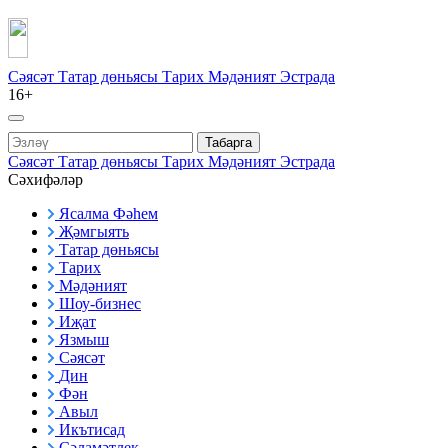
Сәясәт
Татар дөньясы
Тарих
Мәдәният
Эстрада
16+
Табарга
Сәясәт
Татар дөньясы
Тарих
Мәдәният
Эстрада
Сәхифәләр
Ясалма Фәһем
Җәмгыять
Татар дөньясы
Тарих
Мәдәният
Шоу-бизнес
Иҗат
Язмыш
Сәясәт
Дин
Фән
Авыл
Икътисад
Сәламәтлек