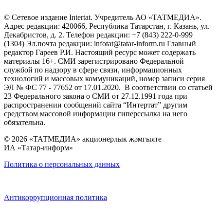
© Сетевое издание Intertat. Учредитель АО «ТАТМЕДИА».
Адрес редакции: 420066, Республика Татарстан, г. Казань, ул.
Декабристов, д. 2. Телефон редакции: +7 (843) 222-0-999
(1304) Эл.почта редакции: infotat@tatar-inform.ru Главный
редактор Гареев Р.И. Настоящий ресурс может содержать
материалы 16+. СМИ зарегистрировано Федеральной
службой по надзору в сфере связи, информационных
технологий и массовых коммуникаций, номер записи серия
ЭЛ № ФС 77 - 77652 от 17.01.2020. В соответствии со статьей
23 Федерального закона о СМИ от 27.12.1991 года при
распространении сообщений сайта “Интертат” другим
средством массовой информации гиперссылка на него
обязательна.
© 2026 «ТАТМЕДИА» акционерлык җәмгыяте
ИА «Татар-информ»
Политика о персональных данных
Антикоррупционная политика