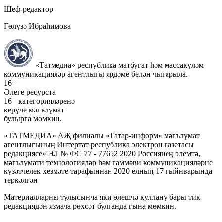
Шеф-редактор
Гөлүзә Ибраһимова
«Татмедиа» республика матбугат һәм массакүләм
коммуникацияләр агентлыгы ярдәме белән чыгарыла.
16+
Әлеге ресурста
16+ категорияләренә
керүче мәгълүмат
булырга мөмкин.
«ТАТМЕДИА» АҖ филиалы «Татар-информ» мәгълүмат
агентлыгының Интертат республика электрон газетасы
редакциясе» ЭЛ № ФС 77 - 77652 2020 Россиянең элемтә,
мәгълүмати технологияләр һәм гаммәви коммуникацияләрне
күзәтчелек хезмәте тарафыннан 2020 елның 17 гыйнварында
теркәлгән
Материалларны тулысынча яки өлешчә куллану бары тик
редакциядән язмача рөхсәт булганда гына мөмкин.