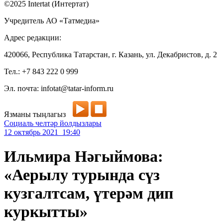
©2025 Intertat (Интертат)
Учредитель АО «Татмедиа»
Адрес редакции:
420066, Республика Татарстан, г. Казань, ул. Декабристов, д. 2
Тел.: +7 843 222 0 999
Эл. почта: infotat@tatar-inform.ru
Язманы тыңлагыз
Социаль челтәр йолдызлары
12 октябрь 2021 19:40
Ильмира Нәгыймова:
«Аерылу турында сүз
кузгалтсам, үтерәм дип
куркытты»