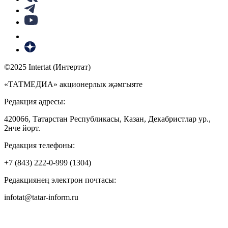
©2025 Intertat (Интертат)
«ТАТМЕДИА» акционерлык җәмгыяте
Редакция адресы:
420066, Татарстан Республикасы, Казан, Декабристлар ур.,
2нче йорт.
Редакция телефоны:
+7 (843) 222-0-999 (1304)
Редакциянең электрон почтасы:
infotat@tatar-inform.ru