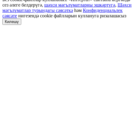
сез әлеге белдерүгә,
шәхси мәгълүматларны эшкәртүгә
,
Шәхси
мәгълүматлар турындагы сәясәткә
һәм
Конфиденциальлек
сәясәте
нигезендә cookie файлларын куллануга ризалашасыз
Килешү