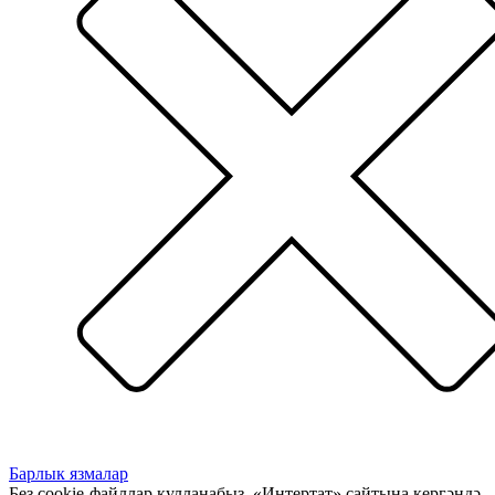
Барлык язмалар
Без cookie-файллар кулланабыз. «Интертат» сайтына кергәндә