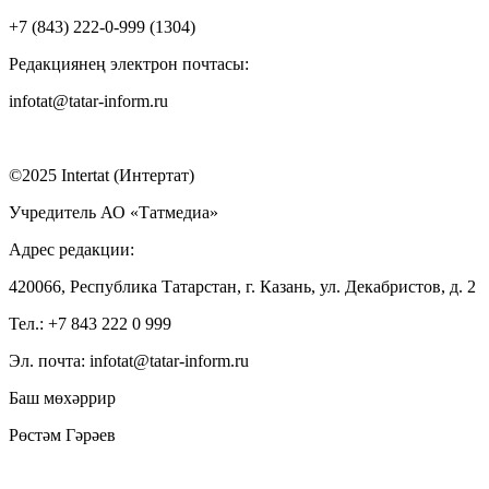
+7 (843) 222-0-999 (1304)
Редакциянең электрон почтасы:
infotat@tatar-inform.ru
©2025 Intertat (Интертат)
Учредитель АО «Татмедиа»
Адрес редакции:
420066, Республика Татарстан, г. Казань, ул. Декабристов, д. 2
Тел.: +7 843 222 0 999
Эл. почта: infotat@tatar-inform.ru
Баш мөхәррир
Рөстәм Гәрәев