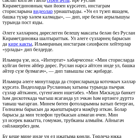
саклап килгән гаилә
серен ачты
: ире Руслан
Кираметдиновның чын йөзен күрсәтеп, инстаграм
сторисларына
видеолар
урнаштырды. «Ун ел түзеп яшәдем,
башка түзәр хәлем калмады», — дип, ире белән аерылышуы
турында пост язды.
Әлеге хәлләрнең дөреслеген белешү максаты белән без Руслан
Кираметдиновка шалтыраттык. Ул әлеге сүзләрнең барысын
да
кире какты
, Ильмираның инстаграм сәхифәсен хейтерлар
«урлады» дип белдерде.
Ильмира үзе, исә, «Интертат» хәбәрчесенә: «Мин сторисларда
куйган бөтен әйбер дөрес. Руслан нәрсә әйтсен инде ул, башка
әйтер сүзе булмагач», — дип тавышлы смс җибәрде.
Ильмира әлеге минутларда да сторисларында коточкыч хәлләр
күрсәтә. Видеоларда Русланның хатыны турында пычрак
сүзләр әйткәнен, сүгенгәнен ишетәбез. «Мин Мәскәүдә банкет
һәм дискотекада чыгыш ясаганда ул эчкән һәм иртәнге дүрттә
тавыш чыгарган. Минем бөтен фотоларымны ватып бетергән,
Гөлназны барысын да җыештырырга мәҗбүр иткән. Болар
барысы да мин телефон трубкасын алмаган өчен. Мин
ул исерек вакытта, гомумән, трубканы алмыйм. Айныгач
сөйләшербез дим.
Бу кеше мине инде ун ел иҗатыма көнли. Төрлечә юкка