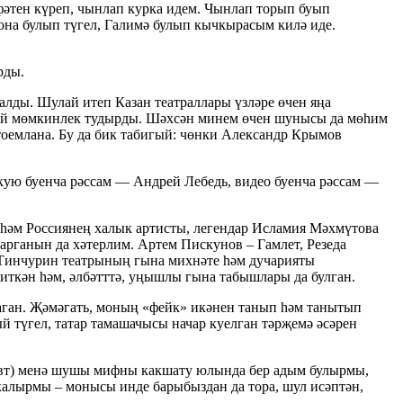
фәтен күреп, чынлап курка идем. Чынлап торып буып
она булып түгел, Галимә булып кычкырасым килә иде.
рды.
лды. Шулай итеп Казан театраллары үзләре өчен яңа
дый мөмкинлек тудырды. Шәхсән минем өчен шунысы да мөһим
тоемлана. Бу да бик табигый: чөнки Александр Крымов
 кую буенча рәссам — Андрей Лебедь, видео буенча рәссам —
 һәм Россиянең халык артисты, легендар Исламия Мәхмүтова
арганын да хәтерлим. Артем Пискунов – Гамлет, Резеда
ш Тинчурин театрының гына михнәте һәм дучарияты
киткән һәм, әлбәтттә, уңышлы гына табышлары да булган.
аган. Җәмәгать, моның «фейк» икәнен танып һәм танытып
 түгел, татар тамашачысы начар куелган тәрҗемә әсәрен
Авт) менә шушы мифны какшату юлында бер адым булырмы,
калырмы – монысы инде барыбыздан да тора, шул исәптән,