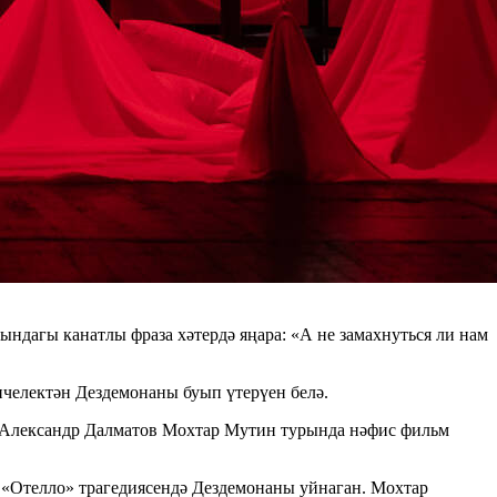
ндагы канатлы фраза хәтердә яңара: «А не замахнуться ли нам
нчелектән Дездемонаны буып үтерүен белә.
ел Александр Далматов Мохтар Мутин турында нәфис фильм
«Отелло» трагедиясендә Дездемонаны уйнаган. Мохтар