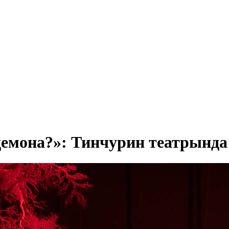
емона?»: Тинчурин театрында 