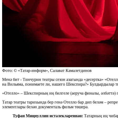
Фото: © «Татар-информ», Салават Камалетдинов
Менә бит - Тинчурин театры сезон азагында «десертка» «Отел
на Вильяма, понимаете ли, нашего Шекспира?» Булдырдылар т
«Отелло» – Шекспирның иң билгеле (аеруча финалы, әлбәттә) 
Татар театры тарихында бер генә Отелло бар дип беләм – реп
элементлары белән документаль фильм төшерә.
Туфан Миңнуллин истәлекләреннән:
Татарның иң чибәр