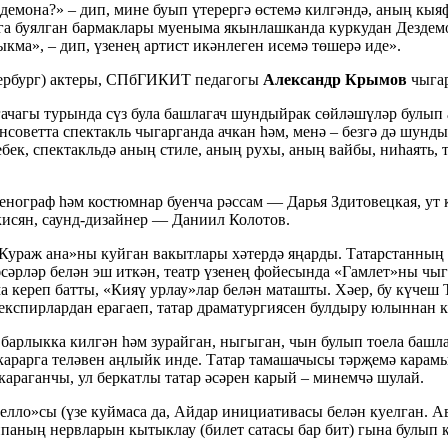
емона?» – дип, мине буып үтерергә өстемә килгәндә, аның кыя
имга буялган бармаклары муеныма якынлашканда куркудан Дездем
кма», – дип, үзенең артист икәнлеген исемә төшерә иде».
тербург) актеры, СПбГИКИТ педагогы
Александр Крымов
чыга
чагы турында сүз була башлагач шундыйрак сөйләшүләр булып а
оветта спектакль чыгарганда ачкан һәм, менә – безгә дә шун
бек, спектакльдә аның стиле, аның рухы, аның вайбы, ниһаять, 
енограф һәм костюмнар буенча рәссам — Дарья Здитовецкая, ут
исян, саунд-дизайнер — Даниил Колотов.
«Кураж ана»ны куйган вакытлары хәтердә яңарды. Татарстанның
сәрләр белән эш иткән, театр үзенең фойесында «Гамлет»ны чыг
а кереп батты, «Кияү урлау»лар белән маташты. Хәер, бу күче
 Шекспирлардан ерагаеп, татар драматургиясен булдыру юлыннан 
барлыкка килгән һәм зурайган, ныгыган, чын булып тоела башл
арарга теләвен аңлыйк инде. Татар тамашачысы тәрҗемә карамый
раганчы, ул беркатлы татар әсәрен карый – минемчә шулай.
ло»сы (үзе куймаса да, Айдар инициативасы белән куелган. 
паның нервларын кытыклау (билет сатасы бар бит) гына булып 