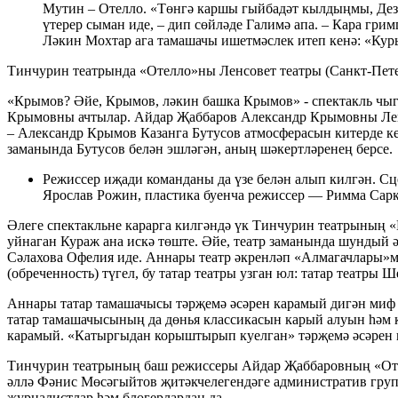
Мутин – Отелло. «Төнгә каршы гыйбадәт кылдыңмы, Дезд
үтерер сыман иде, – дип сөйләде Галимә апа. – Кара гр
Ләкин Мохтар ага тамашачы ишетмәслек итеп кенә: «Куры
Тинчурин театрында «Отелло»ны Ленсовет театры (Санкт-Пе
«Крымов? Әйе, Крымов, ләкин башка Крымов» - спектакль чыга
Крымовны ачтылар. Айдар Җаббаров Александр Крымовны Ленс
– Александр Крымов Казанга Бутусов атмосферасын китерде ке
заманында Бутусов белән эшләгән, аның шәкертләренең берсе.
Режиссер иҗади команданы да үзе белән алып килгән. Сц
Ярослав Рожин, пластика буенча режиссер — Римма Сарк
Әлеге спектакльне карарга килгәндә үк Тинчурин театрының 
уйнаган Кураж ана искә төште. Әйе, театр заманында шундый ә
Сәлахова Офелия иде. Аннары театр әкренләп «Алмагачлары»м
(обреченность) түгел, бу татар театры узган юл: татар театры
Аннары татар тамашачысы тәрҗемә әсәрен карамый дигән миф 
татар тамашачысының да дөнья классикасын карый алуын һәм к
карамый. «Катыргыдан корыштырып куелган» тәрҗемә әсәрен ка
Тинчурин театрының баш режиссеры Айдар Җаббаровның «Отел
әллә Фәнис Мөсәгыйтов җитәкчелегендәге административ груп
журналистлар һәм блогерлардан да.