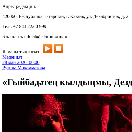
Адрес редакции:
420066, Республика Татарстан, г. Казань, ул. Декабристов, д. 2
Тел.: +7 843 222 0 999
Эл. почта: infotat@tatar-inform.ru
Язманы тыңлагыз
Мәдәният
28 май 2026 06:00
Рузилә Мөхәммәтова
«Гыйбадәтең кылдыңмы, Дезд