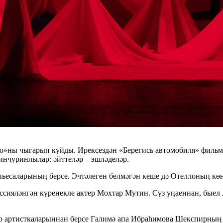
ло»ны чыгарып куйды. Ирексездән «Берегись автомобиля» фильмы
инчуринлылар: әйттеләр – эшләделәр.
пьесаларының берсе. Эчтәлеген белмәгән кеше дә Отеллоның кө
рессияләнгән күренекле актер Мохтар Мутин. Сүз уңаеннан, бы
 артисткаларыннан берсе Галимә апа Ибраһимова Шекспирның 