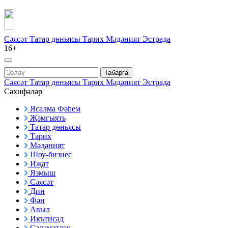
Сәясәт
Татар дөньясы
Тарих
Мәдәният
Эстрада
16+
Табарга
Сәясәт
Татар дөньясы
Тарих
Мәдәният
Эстрада
Сәхифәләр
Ясалма Фәһем
Җәмгыять
Татар дөньясы
Тарих
Мәдәният
Шоу-бизнес
Иҗат
Язмыш
Сәясәт
Дин
Фән
Авыл
Икътисад
Сәламәтлек