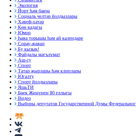
Экология
Йорт һәм бакча
Социаль челтәр йолдызлары
Хәвеф-хәтәр
Көн кадагы
Юмор
Һава торышы һәм ай календаре
Сорау-җавап
Бу кызык!
Файдалы мәгълүмат
Аш-су
Спорт
Татар җырлары һәм клиплары
Югалту
Спорт йолдызлары
ЯшьТИ
Бөек Җиңүнең 80 еллыгы
Видео
Выборы депутатов Государственной Думы Федерального