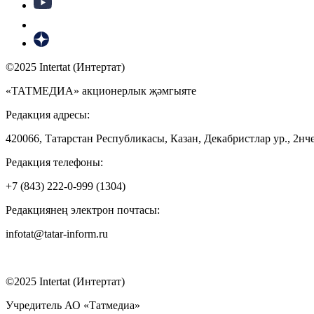
©2025 Intertat (Интертат)
«ТАТМЕДИА» акционерлык җәмгыяте
Редакция адресы:
420066, Татарстан Республикасы, Казан, Декабристлар ур., 2нче
Редакция телефоны:
+7 (843) 222-0-999 (1304)
Редакциянең электрон почтасы:
infotat@tatar-inform.ru
©2025 Intertat (Интертат)
Учредитель АО «Татмедиа»