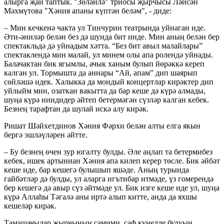
алырга җай таптык. "Зөләйлә" триосы җырчысы Ләйсән
Мәхмүтова "Хәния апаны күптән беләм", - диде:
– Мин кечкенә чакта ул Тинчурин театрында уйнаган иде.
Әти-әниләр белән без дә шунда бит инде. Мин аның белән бер
спектакльдә дә уйнадым хәтта. “Без бит авыл малайлары”
спектаклендә мин малай, ул минем олы апа ролендә уйнады.
Балачактан бик ягымлы, ачык ханым булып йөрәккә кереп
калган ул. Тормышта да аннары “Ай, апам” дип шаярып
сөйләшә идек. Халыкка да мондый концертлар кирәктер дип
уйлыйм мин, озаткан вакытта да бар кеше дә күрә алмады,
шуңа күрә ниндидер әйтеп бетермәгән сүзләр калган кебек.
Безнең тарафтан да шулай искә алу кирәк.
Ришат Шәйхетдинов Хәния Фәрхи белән алты елга якын
бергә эшләүләрен әйтте.
– Бу безнең өчен зур югалту булды. Әле аңлап та бетермибез
кебек, ишек артыннан Хәния апа килеп керер төсле. Бик әйбәт
кеше иде, бар кешегә булышып яшәде. Аның турында
гайбәтләр дә булды, ул аларга игътибар итмәде, үз гомерендә
бер кешегә дә авыр сүз әйтмәде ул. Бик изге кеше иде ул, шуңа
күрә Аллаһы Тәгалә аны иртә алып китте, анда да яхшы
кешеләр кирәк.
Тамашачылар җырчының самими, саф күңелле булуын