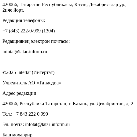
420066, Татарстан Республикасы, Казан, Декабристлар ур.,
2нче йорт.
Редакция телефоны:
+7 (843) 222-0-999 (1304)
Редакциянең электрон почтасы:
infotat@tatar-inform.ru
©2025 Intertat (Интертат)
Учредитель АО «Татмедиа»
Адрес редакции:
420066, Республика Татарстан, г. Казань, ул. Декабристов, д. 2
Тел.: +7 843 222 0 999
Эл. почта: infotat@tatar-inform.ru
Баш мөхәррир