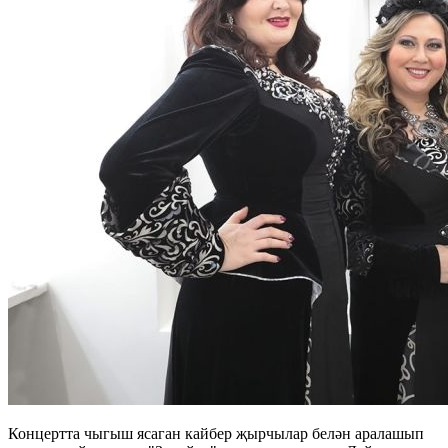
Концертта чыгыш ясаган кайбер җырчылар белән аралашып