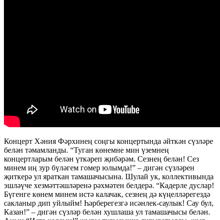
Концерт Хәния Фәрхинең соңгы концертында әйткән сүзләре
белән тәмамланды. “Туган көнемне мин үземнең
концертларым белән үткәреп җибәрәм. Сезнең белән! Сез
минем иң зур бүләгем гомер юлымда!” – дигән сүзләрен
җиткерә ул яраткан тамашачысына. Шулай ук, коллективында
эшләүче хезмәттәшләренә рәхмәтен белдерә. “Кадерле дуслар!
Бүгенге көнем минем истә калачак, сезнең дә күңелләрегездә
сакланыр дип уйлыйм! Һәрберегезгә исәнлек-саулык! Сау бул,
Казан!” – дигән сүзләр белән хушлаша ул тамашачысы белән.