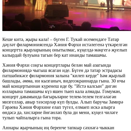
Кеше китә, җыры кала! – бүген Г. Тукай исемендәге Татар
дәүләт филармониясендә Хәния Фәрхи истәлегенә үткәрелгән
концертта җырларының онытылмас, күңелдә мәңгегә җуелып
калырдай булуына тагын бер кат инанды тамашачы.
Хәния Фәрхи соңгы концертлары белән май азагында
филармониядә чыгыш ясаган иде. Бүген дә татар эстрадасы
патшабикәсе филармония залына "килеп керде" һәм җырлый
башлады, әмма, ни кызганыч, видеоэкраннарда гына. 30 нчы
май концертыннан күренеш иде бу. "Истә калсын" дигән
юлларына тамашачы күз яшен тыеп кала алмады. Гомумән,
концерт дәвамында бәгырьләрне телем-телем телгәләгән
мизгелләр, авыр тәэсирләр күп булды. Алып баручы Замирә
Гәрәева Хәния Фәрхине елап түгел, елмаеп искә алырга
өндәсә дә, хисләрне йөгәнләп була ди мени, күңел чиләге
тулып чайпалырга гына тора.
Аннары җырчының иң беренче тапкыр сәхнәгә чыккан