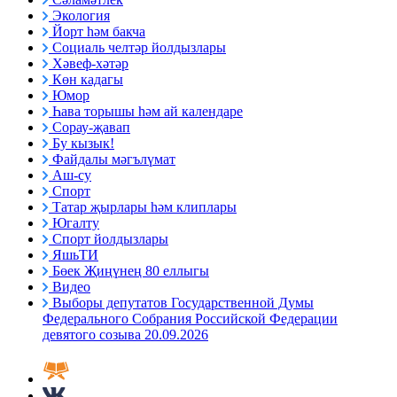
Экология
Йорт һәм бакча
Социаль челтәр йолдызлары
Хәвеф-хәтәр
Көн кадагы
Юмор
Һава торышы һәм ай календаре
Сорау-җавап
Бу кызык!
Файдалы мәгълүмат
Аш-су
Спорт
Татар җырлары һәм клиплары
Югалту
Спорт йолдызлары
ЯшьТИ
Бөек Җиңүнең 80 еллыгы
Видео
Выборы депутатов Государственной Думы
Федерального Собрания Российской Федерации
девятого созыва 20.09.2026