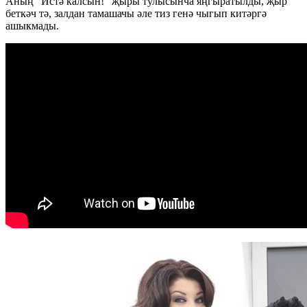
Аның “Истә калсын!” җыры тулысынча яңгыратылды, җыр
беткәч тә, залдан тамашачы әле тиз генә чыгып китәргә
ашыкмады.