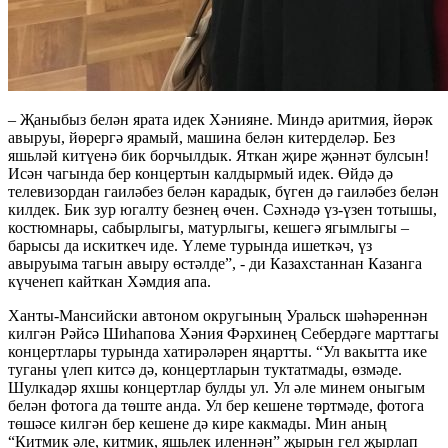
– Җаныбыз белән ярата идек Хәнияне. Миндә аритмия, йөрәк
авыруы, йөрергә ярамый, машина белән китерделәр. Без
яшьләй китүенә бик борчылдык. Яткан җире җәннәт булсын!
Исән чагында бер концертын калдырмый идек. Өйдә дә
телевизордан гаиләбез белән карадык, бүген дә гаиләбез белән
килдек. Бик зур югалту безнең өчен. Сәхнәдә үз-үзен тотышы,
костюмнары, сабырлыгы, матурлыгы, кешегә ягымлыгы –
барысы да искиткеч иде. Үлеме турында ишеткәч, үз
авыруыма тагын авыру өстәлде”, - ди Казахстаннан Казанга
күченеп кайткан Хәмдия апа.
Ханты-Мансийски автоном округының Уральск шәһәреннән
килгән Рәйсә Шиһапова Хәния Фәрхинең Себердәге марттагы
концертлары турында хатирәләрен яңартты. “Ул вакытта ике
туганы үлеп китсә дә, концертларын туктатмады, өзмәде.
Шулкадәр яхшы концертлар булды ул. Ул әле минем оныгым
белән фотога да төште анда. Ул бер кешене төртмәде, фотога
төшәсе килгән бер кешене дә кире какмады. Мин аның
“Китмик әле, китмик, яшьлек иленнән” җырын гел җырлап