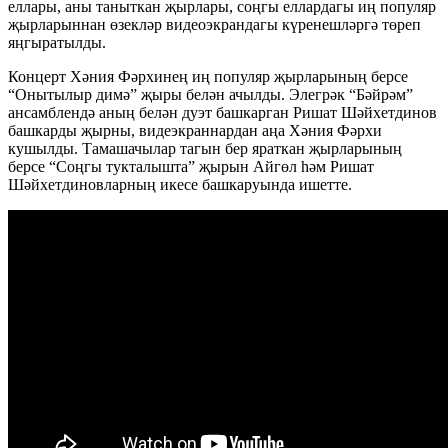
еллары, аны таныткан җырлары, соңгы еллардагы иң популяр
җырларыннан өзекләр видеоэкрандагы күренешләргә төреп
яңгыратылды.
Концерт Хәния Фәрхинең иң популяр җырларының берсе
“Онытылыр димә” җыры белән ачылды. Элегрәк “Бәйрәм”
ансамблендә аның белән дуэт башкарган Ришат Шәйхетдинов
башкарды җырны, видеэкраннардан аңа Хәния Фәрхи
кушылды. Тамашачылар тагын бер яраткан җырларының
берсе “Соңгы тукталышта” җырын Айгөл һәм Ришат
Шәйхетдиновларның икесе башкаруында ишетте.