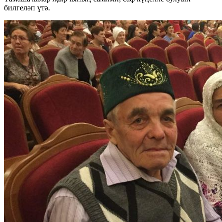
билгеләп үтә.