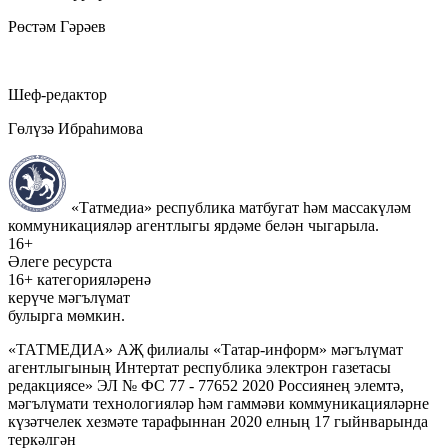
Рөстәм Гәрәев
Шеф-редактор
Гөлүзә Ибраһимова
«Татмедиа» республика матбугат һәм массакүләм
коммуникацияләр агентлыгы ярдәме белән чыгарыла.
16+
Әлеге ресурста
16+ категорияләренә
керүче мәгълүмат
булырга мөмкин.
«ТАТМЕДИА» АҖ филиалы «Татар-информ» мәгълүмат
агентлыгының Интертат республика электрон газетасы
редакциясе» ЭЛ № ФС 77 - 77652 2020 Россиянең элемтә,
мәгълүмати технологияләр һәм гаммәви коммуникацияләрне
күзәтчелек хезмәте тарафыннан 2020 елның 17 гыйнварында
теркәлгән