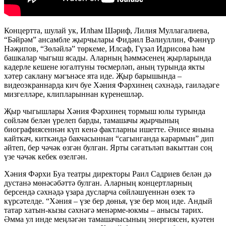
Концертта, шулай ук, Илһам Шәриф, Лилия Муллагалиева,
“Бәйрәм” ансамбле җырчылары Фидәил Вәлиуллин, Фәннүр
Нәҗипов, “Зөләйлә” төркеме, Илсаф, Гүзәл Идрисова һәм
башкалар чыгыш ясады. Аларның һәммәсенең җырларында
кадерле кешене югалтуны төсмерләп, аның турында якты
хәтер саклану мәгънәсе ята иде. Җыр барышында –
видеоэкраннарда кич буе Хәния Фәрхинең сәхнәдә, гаиләдәге
мизгелләре, клипларыннан күренешләр.
Җыр чыгышлары Хәния Фәрхинең тормыш юлы турында
сөйләм белән үрелеп барды, тамашачы җырчының
биографиясеннән күп кенә фактларны ишетте. Әнисе янына
кайткач, киткәндә бакчасыннан “сагынганда карармын” дип
әйтеп, бер чәчәк өзгән булган. Ярты сәгатьләп вакыттан соң
үзе чәчәк кебек өзелгән.
Хәния Фәрхи Буа театры директоры Раил Садриев белән дә
дустанә мөнәсәбәттә булган. Аларның концертларның
берсендә сәхнәдә үзара дусларча сөйләшүеннән өзек тә
күрсәтелде. “Хәния – үзе бер дөнья, үзе бер моң иде. Андый
татар хатын-кызы сәхнәгә менәрме-юкмы – анысы тарих.
Әмма ул инде меңләгән тамашачысының энергиясен, куәтен