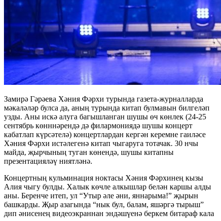
Замирә Гәрәева Хәния Фәрхи турында газета-журналларда
мәкаләләр булса да, аның турында китап булмавын билгеләп
узды. Аны искә алуга багышланган шушы өч көнлек (24-25
сентябрь көнннәрендә дә филармониядә шушы концерт
кабатлап күрсәтелә) концертлардан кергән керемне гаиләсе
Хәния Фәрхи истәлегенә китап чыгаруга тотачак. 30 нчы
майда, җырчының туган көнендә, шушы китапны
презентацияләү ниятләнә.
Концертның кульминация ноктасы Хәния Фәрхинең кызы
Алия чыгу булды. Халык көчле алкышлар белән каршы алды
аны. Беренче итеп, ул “Утыр әле әни, яннарыма!” җырын
башкарды. Җыр азагында “нык бул, балам, яшәргә тырыш”
дип әнисенең видеоэкраннан эндәшүенә беркем битараф кала