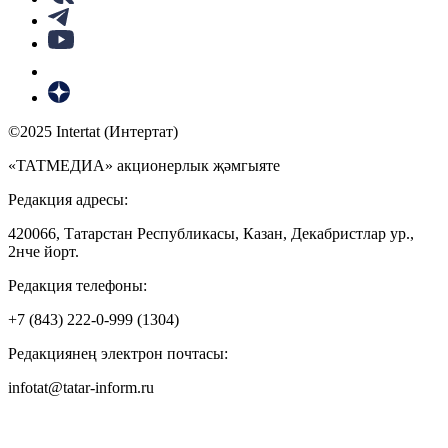
©2025 Intertat (Интертат)
«ТАТМЕДИА» акционерлык җәмгыяте
Редакция адресы:
420066, Татарстан Республикасы, Казан, Декабристлар ур.,
2нче йорт.
Редакция телефоны:
+7 (843) 222-0-999 (1304)
Редакциянең электрон почтасы:
infotat@tatar-inform.ru