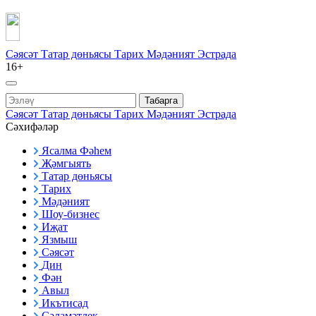
Сәясәт
Татар дөньясы
Тарих
Мәдәният
Эстрада
16+
Табарга
Сәясәт
Татар дөньясы
Тарих
Мәдәният
Эстрада
Сәхифәләр
Ясалма Фәһем
Җәмгыять
Татар дөньясы
Тарих
Мәдәният
Шоу-бизнес
Иҗат
Язмыш
Сәясәт
Дин
Фән
Авыл
Икътисад
Сәламәтлек