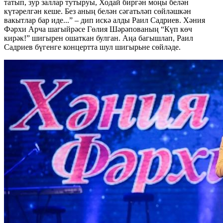
татып, зур заллар тутыруы, Ходай биргән моңы белән
күтәрелгән кеше. Без аның белән сәгатьләп сөйләшкән
вакытлар бар иде...” – дип искә алды Раил Садриев. Хәния
Фәрхи Арча шагыйрәсе Гөлия Шәрәпованың “Күп көч
кирәк!” шигырен ошаткан булган. Аңа багышлап, Раил
Садриев бүгенге концертта шул шигырьне сөйләде.