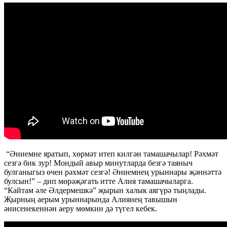
“Әниемне яратып, хөрмәт итеп килгән тамашачылар! Рәхмәт
сезгә бик зур! Мондый авыр минутларда безгә таяныч
булганыгыз өчен рәхмәт сезгә! Әниемнең урыннары җәннәттә
булсын!” – дип мөрәҗәгать итте Алия тамашачыларга.
“Кайтам әле Әлдермешкә” җырын халык аягүрә тыңлады.
Җырның аерым урыннарында Алиянең тавышын
әнисенекеннән аеру мөмкин дә түгел кебек.