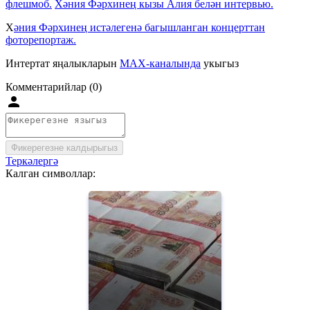
флешмоб.
Хәния Фәрхинең кызы Алия белән интервью.
Х
әния Фәрхинең истәлегенә багышланган концерттан
фоторепортаж.
Интертат яңалыкларын
MAX-каналында
укыгыз
Комментарийлар (0)
Фикерегезне калдырыгыз
Теркәлергә
Калган символлар: