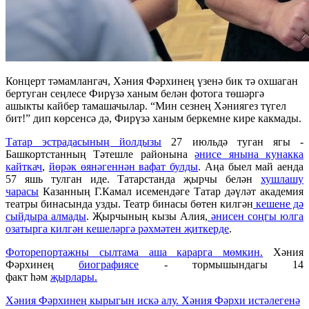
Концерт тәмамлангач, Хәния Фәрхинең үзенә бик тә охшаган
бертуган сеңлесе Фирүзә ханым белән фотога төшәргә
ашыкты кайбер тамашачылар. “Мин сезнең Хәниягез түгел
бит!” дип көрсенсә дә, Фирүзә ханым беркемне кире какмады.
Татар эстрадасының йолдызы
27 июльдә туган ягы -
Башкортстанның Тәтешле районына
әнисе янына кунакка
кайткач
,
йөрәк өянәгеннән вафат булды
. Аңа быел май аенда
57 яшь тулган иде. Татарстанда җырчы белән
хушлашу
чарасы
Казанның Г.Камал исемендәге Татар дәүләт академия
театры бинасында узды. Театр бинасы бөтен килгән
кешене дә
сыйдыра алмады
. Җырчының кызы Алия,
әнисен соңгы юлга
озатырга килгән кешеләргә рәхмәтен җиткерде
.
Фоторепортажны сылтама аша карарга мөмкин.
Хәния
Фәрхинең
биографиясе
- тормышындагы 14
факт һәм
җырлары.
Хәния Фәрхинең кырыгын искә алу.
Хәния Фәрхи истәлегенә