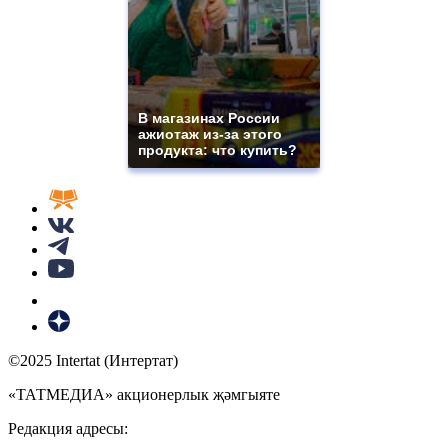
В магазинах России
ажиотаж из-за этого
продукта: что купить?
©2025 Intertat (Интертат)
«ТАТМЕДИА» акционерлык җәмгыяте
Редакция адресы: