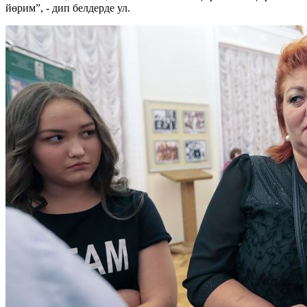
йөрим”, - дип белдерде ул.