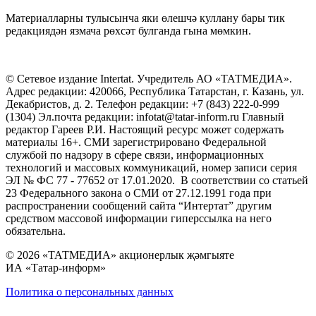
Материалларны тулысынча яки өлешчә куллану бары тик
редакциядән язмача рөхсәт булганда гына мөмкин.
© Сетевое издание Intertat. Учредитель АО «ТАТМЕДИА».
Адрес редакции: 420066, Республика Татарстан, г. Казань, ул.
Декабристов, д. 2. Телефон редакции: +7 (843) 222-0-999
(1304) Эл.почта редакции: infotat@tatar-inform.ru Главный
редактор Гареев Р.И. Настоящий ресурс может содержать
материалы 16+. СМИ зарегистрировано Федеральной
службой по надзору в сфере связи, информационных
технологий и массовых коммуникаций, номер записи серия
ЭЛ № ФС 77 - 77652 от 17.01.2020. В соответствии со статьей
23 Федерального закона о СМИ от 27.12.1991 года при
распространении сообщений сайта “Интертат” другим
средством массовой информации гиперссылка на него
обязательна.
© 2026 «ТАТМЕДИА» акционерлык җәмгыяте
ИА «Татар-информ»
Политика о персональных данных