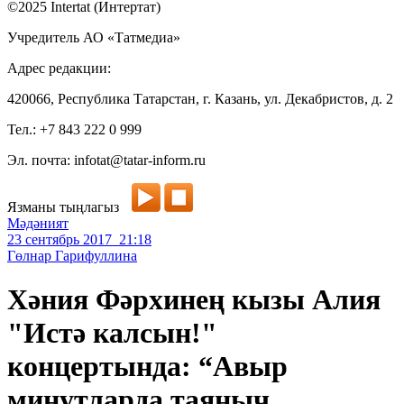
©2025 Intertat (Интертат)
Учредитель АО «Татмедиа»
Адрес редакции:
420066, Республика Татарстан, г. Казань, ул. Декабристов, д. 2
Тел.: +7 843 222 0 999
Эл. почта: infotat@tatar-inform.ru
Язманы тыңлагыз
Мәдәният
23 сентябрь 2017 21:18
Гөлнар Гарифуллина
Хәния Фәрхинең кызы Алия
"Истә калсын!"
концертында: “Авыр
минутларда таяныч