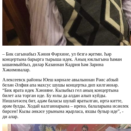
– Бик сагынабыз Хәния Фәрхине, ул безгә җитми. Һәр
концертына барырга тырыша идек. Аның юклыгына һаман
ышанмыйбыз, диләр Казаннан Кадрия һәм Зарина
Хәкимовалар.
Алексеевск районы Юеш көрнәле авылыннан Рәис абзый
белән Әлфия апа махсус шушы концертка дип килгәннәр.
“Бик ярата идек Хәнияне. Кызыбыз гел аның концертына
билет ала торган иде. Бу юлы да алдан алып куйды.
Нишләтәсең бит, адәм баласы шулай яратылган, иртә китте,
әрәм булды. Ходай калганнарына – иренә, балаларына исәнлек
бирсен! Кызы әнкәсе урынына җырласа, яхшы булыр иде”, -
ди алар.