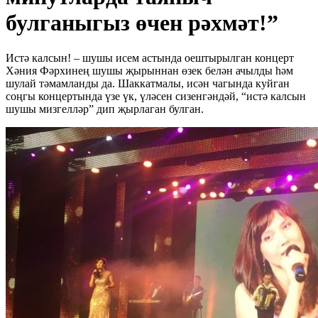
булганыгыз өчен рәхмәт!”
Истә калсын! – шушы исем астында оештырылган концерт
Хәния Фәрхинең шушы җырыннан өзек белән ачылды һәм
шулай тәмамланды да. Шаккатмалы, исән чагында куйган
соңгы концертында үзе үк, үләсен сизенгәндәй, “истә калсын
шушы мизгелләр” дип җырлаган булган.