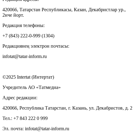
420066, Татарстан Республикасы, Казан, Декабристлар ур.,
2нче йорт.
Редакция телефоны:
+7 (843) 222-0-999 (1304)
Редакциянең электрон почтасы:
infotat@tatar-inform.ru
©2025 Intertat (Интертат)
Учредитель АО «Татмедиа»
Адрес редакции:
420066, Республика Татарстан, г. Казань, ул. Декабристов, д. 2
Тел.: +7 843 222 0 999
Эл. почта: infotat@tatar-inform.ru