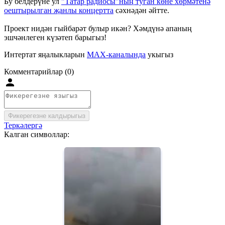
Бу белдерүне ул
"Татар радиосы"ның туган көне хөрмәтенә
оештырылган җанлы концертта
сәхнәдән әйтте.
Проект нидән гыйбарәт булыр икән? Хәмдүнә апаның
эшчәнлеген күзәтеп барыгыз!
Интертат яңалыкларын
MAX-каналында
укыгыз
Комментарийлар (0)
Фикерегезне калдырыгыз
Теркәлергә
Калган символлар: