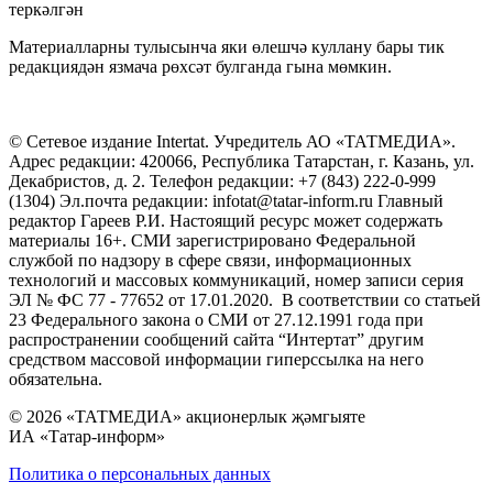
теркәлгән
Материалларны тулысынча яки өлешчә куллану бары тик
редакциядән язмача рөхсәт булганда гына мөмкин.
© Сетевое издание Intertat. Учредитель АО «ТАТМЕДИА».
Адрес редакции: 420066, Республика Татарстан, г. Казань, ул.
Декабристов, д. 2. Телефон редакции: +7 (843) 222-0-999
(1304) Эл.почта редакции: infotat@tatar-inform.ru Главный
редактор Гареев Р.И. Настоящий ресурс может содержать
материалы 16+. СМИ зарегистрировано Федеральной
службой по надзору в сфере связи, информационных
технологий и массовых коммуникаций, номер записи серия
ЭЛ № ФС 77 - 77652 от 17.01.2020. В соответствии со статьей
23 Федерального закона о СМИ от 27.12.1991 года при
распространении сообщений сайта “Интертат” другим
средством массовой информации гиперссылка на него
обязательна.
© 2026 «ТАТМЕДИА» акционерлык җәмгыяте
ИА «Татар-информ»
Политика о персональных данных