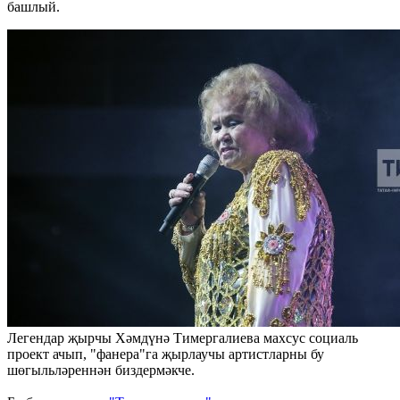
башлый.
Легендар җырчы Хәмдүнә Тимергалиева махсус социаль
проект ачып, "фанера"га җырлаучы артистларны бу
шөгыльләреннән биздермәкче.