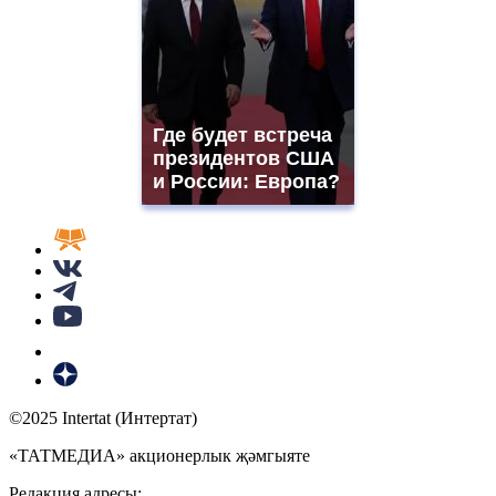
Где будет встреча
президентов США
и России: Европа?
©2025 Intertat (Интертат)
«ТАТМЕДИА» акционерлык җәмгыяте
Редакция адресы: