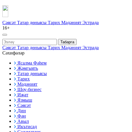
Сәясәт
Татар дөньясы
Тарих
Мәдәният
Эстрада
16+
Табарга
Сәясәт
Татар дөньясы
Тарих
Мәдәният
Эстрада
Сәхифәләр
Ясалма Фәһем
Җәмгыять
Татар дөньясы
Тарих
Мәдәният
Шоу-бизнес
Иҗат
Язмыш
Сәясәт
Дин
Фән
Авыл
Икътисад
Сәламәтлек