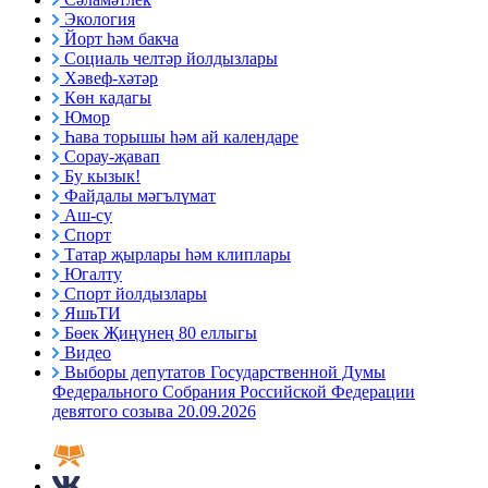
Экология
Йорт һәм бакча
Социаль челтәр йолдызлары
Хәвеф-хәтәр
Көн кадагы
Юмор
Һава торышы һәм ай календаре
Сорау-җавап
Бу кызык!
Файдалы мәгълүмат
Аш-су
Спорт
Татар җырлары һәм клиплары
Югалту
Спорт йолдызлары
ЯшьТИ
Бөек Җиңүнең 80 еллыгы
Видео
Выборы депутатов Государственной Думы
Федерального Собрания Российской Федерации
девятого созыва 20.09.2026