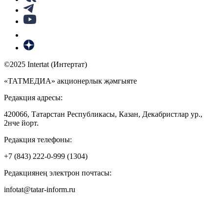
©2025 Intertat (Интертат)
«ТАТМЕДИА» акционерлык җәмгыяте
Редакция адресы:
420066, Татарстан Республикасы, Казан, Декабристлар ур.,
2нче йорт.
Редакция телефоны:
+7 (843) 222-0-999 (1304)
Редакциянең электрон почтасы:
infotat@tatar-inform.ru