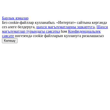
Барлык язмалар
Без cookie-файллар кулланабыз. «Интертат» сайтына кергәндә
сез әлеге белдерүгә,
шәхси мәгълүматларны эшкәртүгә
,
Шәхси
мәгълүматлар турындагы сәясәткә
һәм
Конфиденциальлек
сәясәте
нигезендә cookie файлларын куллануга ризалашасыз
Килешү