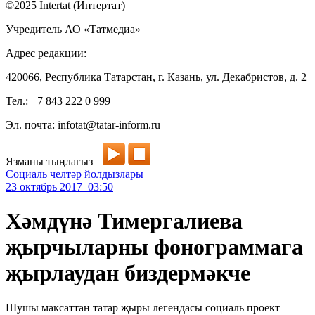
©2025 Intertat (Интертат)
Учредитель АО «Татмедиа»
Адрес редакции:
420066, Республика Татарстан, г. Казань, ул. Декабристов, д. 2
Тел.: +7 843 222 0 999
Эл. почта: infotat@tatar-inform.ru
Язманы тыңлагыз
Социаль челтәр йолдызлары
23 октябрь 2017 03:50
Хәмдүнә Тимергалиева
җырчыларны фонограммага
җырлаудан биздермәкче
Шушы максаттан татар җыры легендасы социаль проект