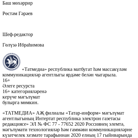
Баш мөхәррир
Рөстәм Гәрәев
Шеф-редактор
Гөлүзә Ибраһимова
«Татмедиа» республика матбугат һәм массакүләм
коммуникацияләр агентлыгы ярдәме белән чыгарыла.
16+
Әлеге ресурста
16+ категорияләренә
керүче мәгълүмат
булырга мөмкин.
«ТАТМЕДИА» АҖ филиалы «Татар-информ» мәгълүмат
агентлыгының Интертат республика электрон газетасы
редакциясе» ЭЛ № ФС 77 - 77652 2020 Россиянең элемтә,
мәгълүмати технологияләр һәм гаммәви коммуникацияләрне
күзәтчелек хезмәте тарафыннан 2020 елның 17 гыйнварында