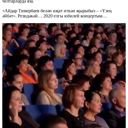
челтәрләрдә яза.
«Айдар Тимербаев белән иҗат иткән җырыбыз – «Үзең
әйбәт». Резидәкәй… 2020 елгы юбилей концертым…