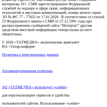
материалы 16+. СМИ зарегистрировано Федеральной
службой по надзору в сфере связи, информационных
технологий и массовых коммуникаций, номер записи серия
ЭЛ № ФС 77 - 77652 от 17.01.2020. В соответствии со статьей
23 Федерального закона о СМИ от 27.12.1991 года при
распространении сообщений сайта “Интертат” другим
средством массовой информации гиперссылка на него
обязательна.
© 2026 «ТАТМЕДИА» акционерлык җәмгыяте
ИА «Татар-информ»
Политика о персональных данных
Антикоррупционная политика
АО «ТАТМЕДИА» использует «cookie»
для персонализации сервисов и удобства
пользователей сайтом. Использование «cookie»