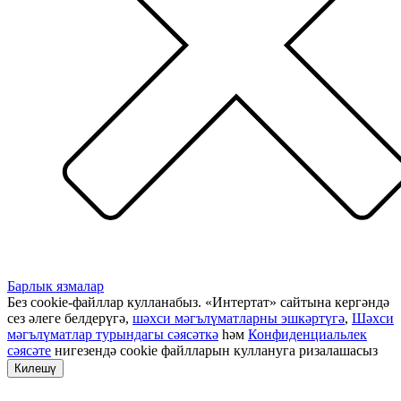
Барлык язмалар
Без cookie-файллар кулланабыз. «Интертат» сайтына кергәндә
сез әлеге белдерүгә,
шәхси мәгълүматларны эшкәртүгә
,
Шәхси
мәгълүматлар турындагы сәясәткә
һәм
Конфиденциальлек
сәясәте
нигезендә cookie файлларын куллануга ризалашасыз
Килешү