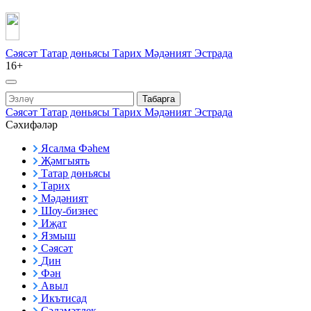
Сәясәт
Татар дөньясы
Тарих
Мәдәният
Эстрада
16+
Табарга
Сәясәт
Татар дөньясы
Тарих
Мәдәният
Эстрада
Сәхифәләр
Ясалма Фәһем
Җәмгыять
Татар дөньясы
Тарих
Мәдәният
Шоу-бизнес
Иҗат
Язмыш
Сәясәт
Дин
Фән
Авыл
Икътисад
Сәламәтлек