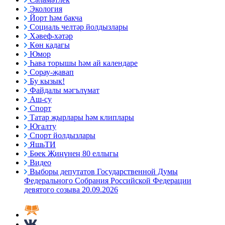
Экология
Йорт һәм бакча
Социаль челтәр йолдызлары
Хәвеф-хәтәр
Көн кадагы
Юмор
Һава торышы һәм ай календаре
Сорау-җавап
Бу кызык!
Файдалы мәгълүмат
Аш-су
Спорт
Татар җырлары һәм клиплары
Югалту
Спорт йолдызлары
ЯшьТИ
Бөек Җиңүнең 80 еллыгы
Видео
Выборы депутатов Государственной Думы
Федерального Собрания Российской Федерации
девятого созыва 20.09.2026