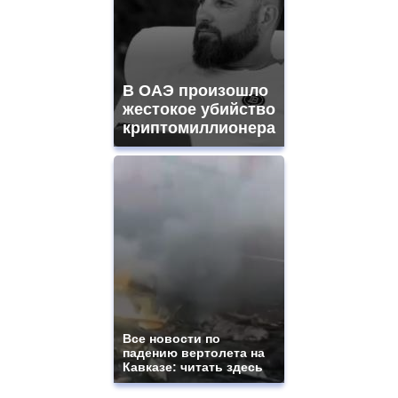
В ОАЭ произошло
жестокое убийство
криптомиллионера
Все новости по
падению вертолета на
Кавказе: читать здесь