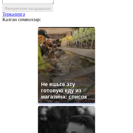
Фикерегезне калдырыгыз
Теркәлергә
Калган символлар:
Не ешьте эту
готовую еду из
магазина: список