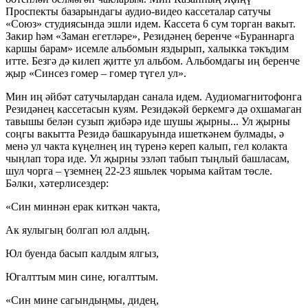
Проспекты базарындагы аудио-видео кассеталар сатучы
«Союз» студиясында эшли идем. Кассета 6 сум торган вакыт.
Закир һәм «Заман егетләре», Резидәнең беренче «Бураннарга
каршы барам» исемле альбомын яздырып, халыкка тәкъдим
итте. Безгә дә килеп җитте ул альбом. Альбомдагы иң беренче
җыр «Синсез гомер – гомер түгел ул».
Мин иң әйбәт сатучылардан санала идем. Аудиомагнитофонга
Резидәнең кассетасын куям. Резидәкәй беркемгә дә охшамаган
тавышы белән сузып җибәрә иде шушы җырны... Ул җырны
соңгы вакытта Резидә башкаруында ишеткәнем булмады, ә
менә ул чакта күңелнең иң түренә кереп калып, гел колакта
чыңлап тора иде. Ул җырны эзләп табып тыңлый башласам,
шул чорга – үземнең 22-23 яшьлек чорыма кайтам төсле.
Бәлки, хәтерлисездер:
«Син миннән ерак киткән чакта,
Ак яулыгың болгап юл алдың.
Юл буенда басып калдым ялгыз,
Югалттым мин сине, югалттым.
«Син мине сагындыңмы, дидең,