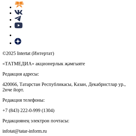
©2025 Intertat (Интертат)
«ТАТМЕДИА» акционерлык җәмгыяте
Редакция адресы:
420066, Татарстан Республикасы, Казан, Декабристлар ур.,
2нче йорт.
Редакция телефоны:
+7 (843) 222-0-999 (1304)
Редакциянең электрон почтасы:
infotat@tatar-inform.ru