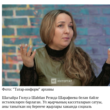
Фото: "Татар-информ" архивы
Шагыйрә Гөлүсә Шаһбан Резидә Шәрәфиева белән бәйле
истәлекләрен барлаган. Ул җырчының кассеталарын сатуы,
аны таныткан иң беренче җырлары хакында социаль