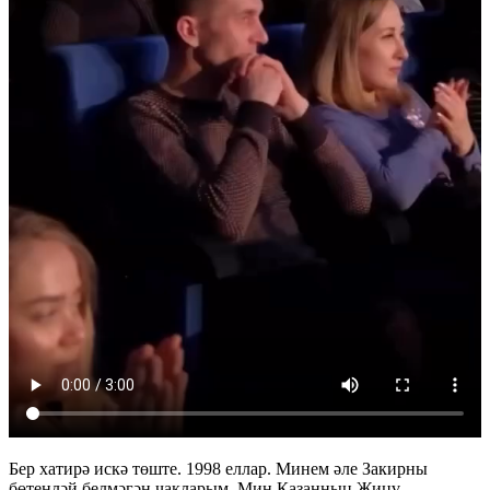
Бер хатирә искә төште. 1998 еллар. Минем әле Закирны
бөтенләй белмәгән чакларым. Мин Казанның Җиңү