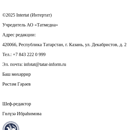
©2025 Intertat (Интертат)
Учредитель АО «Татмедиа»
Адрес редакции:
420066, Республика Татарстан, г. Казань, ул. Декабристов, д. 2
Тел.: +7 843 222 0 999
Эл. почта: infotat@tatar-inform.ru
Баш мөхәррир
Рөстәм Гәрәев
Шеф-редактор
Гөлүзә Ибраһимова