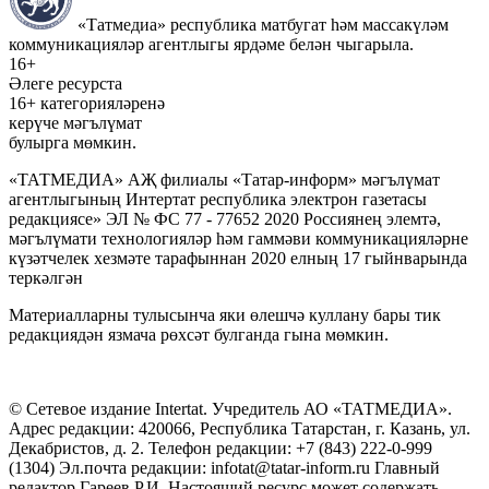
«Татмедиа» республика матбугат һәм массакүләм
коммуникацияләр агентлыгы ярдәме белән чыгарыла.
16+
Әлеге ресурста
16+ категорияләренә
керүче мәгълүмат
булырга мөмкин.
«ТАТМЕДИА» АҖ филиалы «Татар-информ» мәгълүмат
агентлыгының Интертат республика электрон газетасы
редакциясе» ЭЛ № ФС 77 - 77652 2020 Россиянең элемтә,
мәгълүмати технологияләр һәм гаммәви коммуникацияләрне
күзәтчелек хезмәте тарафыннан 2020 елның 17 гыйнварында
теркәлгән
Материалларны тулысынча яки өлешчә куллану бары тик
редакциядән язмача рөхсәт булганда гына мөмкин.
© Сетевое издание Intertat. Учредитель АО «ТАТМЕДИА».
Адрес редакции: 420066, Республика Татарстан, г. Казань, ул.
Декабристов, д. 2. Телефон редакции: +7 (843) 222-0-999
(1304) Эл.почта редакции: infotat@tatar-inform.ru Главный
редактор Гареев Р.И. Настоящий ресурс может содержать