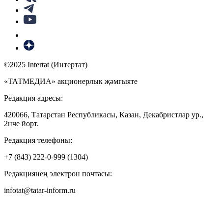
©2025 Intertat (Интертат)
«ТАТМЕДИА» акционерлык җәмгыяте
Редакция адресы:
420066, Татарстан Республикасы, Казан, Декабристлар ур.,
2нче йорт.
Редакция телефоны:
+7 (843) 222-0-999 (1304)
Редакциянең электрон почтасы:
infotat@tatar-inform.ru