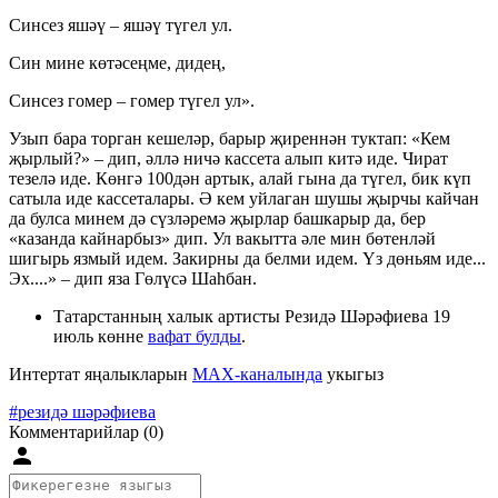
Синсез яшәү – яшәү түгел ул.
Син мине көтәсеңме, дидең,
Синсез гомер – гомер түгел ул».
Узып бара торган кешеләр, барыр җиреннән туктап: «Кем
җырлый?» – дип, әллә ничә кассета алып китә иде. Чират
тезелә иде. Көнгә 100дән артык, алай гына да түгел, бик күп
сатыла иде кассеталары. Ә кем уйлаган шушы җырчы кайчан
да булса минем дә сүзләремә җырлар башкарыр да, бер
«казанда кайнарбыз» дип. Ул вакытта әле мин бөтенләй
шигырь язмый идем. Закирны да белми идем. Үз дөньям иде...
Эх....» – дип яза Гөлүсә Шаһбан.
Татарстанның халык артисты Резидә Шәрәфиева 19
июль көнне
вафат булды
.
Интертат яңалыкларын
MAX-каналында
укыгыз
#резидә шәрәфиева
Комментарийлар (0)