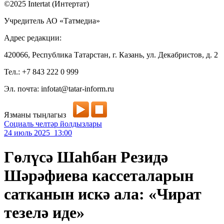
©2025 Intertat (Интертат)
Учредитель АО «Татмедиа»
Адрес редакции:
420066, Республика Татарстан, г. Казань, ул. Декабристов, д. 2
Тел.: +7 843 222 0 999
Эл. почта: infotat@tatar-inform.ru
Язманы тыңлагыз
Социаль челтәр йолдызлары
24 июль 2025 13:00
Гөлүсә Шаһбан Резидә
Шәрәфиева кассеталарын
сатканын искә ала: «Чират
тезелә иде»