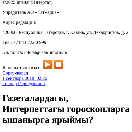
©2025 Intertat (Интертат)
Учредитель АО «Татмедиа»
Адрес редакции:
420066, Республика Татарстан, г. Казань, ул. Декабристов, д. 2
Тел.: +7 843 222 0 999
Эл. почта: infotat@tatar-inform.ru
Язманы тыңлагыз
Сорау-җавап
1 сентябрь 2018 02:26
Гөлнар Гарифуллина
Газеталардагы,
Интернеттагы гороскопларга
ышанырга ярыймы?