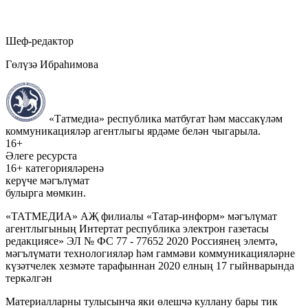
Шеф-редактор
Гөлүзә Ибраһимова
«Татмедиа» республика матбугат һәм массакүләм
коммуникацияләр агентлыгы ярдәме белән чыгарыла.
16+
Әлеге ресурста
16+ категорияләренә
керүче мәгълүмат
булырга мөмкин.
«ТАТМЕДИА» АҖ филиалы «Татар-информ» мәгълүмат
агентлыгының Интертат республика электрон газетасы
редакциясе» ЭЛ № ФС 77 - 77652 2020 Россиянең элемтә,
мәгълүмати технологияләр һәм гаммәви коммуникацияләрне
күзәтчелек хезмәте тарафыннан 2020 елның 17 гыйнварында
теркәлгән
Материалларны тулысынча яки өлешчә куллану бары тик