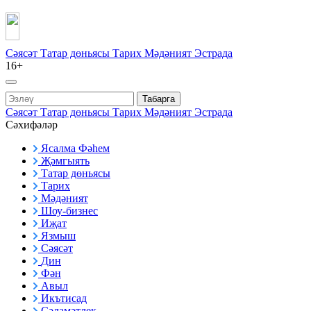
Сәясәт
Татар дөньясы
Тарих
Мәдәният
Эстрада
16+
Табарга
Сәясәт
Татар дөньясы
Тарих
Мәдәният
Эстрада
Сәхифәләр
Ясалма Фәһем
Җәмгыять
Татар дөньясы
Тарих
Мәдәният
Шоу-бизнес
Иҗат
Язмыш
Сәясәт
Дин
Фән
Авыл
Икътисад
Сәламәтлек