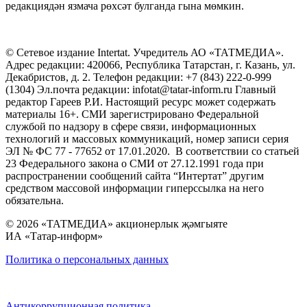
редакциядән язмача рөхсәт булганда гына мөмкин.
© Сетевое издание Intertat. Учредитель АО «ТАТМЕДИА».
Адрес редакции: 420066, Республика Татарстан, г. Казань, ул.
Декабристов, д. 2. Телефон редакции: +7 (843) 222-0-999
(1304) Эл.почта редакции: infotat@tatar-inform.ru Главный
редактор Гареев Р.И. Настоящий ресурс может содержать
материалы 16+. СМИ зарегистрировано Федеральной
службой по надзору в сфере связи, информационных
технологий и массовых коммуникаций, номер записи серия
ЭЛ № ФС 77 - 77652 от 17.01.2020. В соответствии со статьей
23 Федерального закона о СМИ от 27.12.1991 года при
распространении сообщений сайта “Интертат” другим
средством массовой информации гиперссылка на него
обязательна.
© 2026 «ТАТМЕДИА» акционерлык җәмгыяте
ИА «Татар-информ»
Политика о персональных данных
Антикоррупционная политика