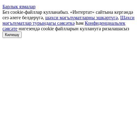
Барлык язмалар
Без cookie-файллар кулланабыз. «Интертат» сайтына кергәндә
сез әлеге белдерүгә,
шәхси мәгълүматларны эшкәртүгә
,
Шәхси
мәгълүматлар турындагы сәясәткә
һәм
Конфиденциальлек
сәясәте
нигезендә cookie файлларын куллануга ризалашасыз
Килешү