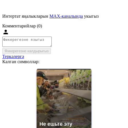
Интертат яңалыкларын
MAX-каналында
укыгыз
Комментарийлар (0)
Фикерегезне калдырыгыз
Теркәлергә
Калган символлар:
Не ешьте эту