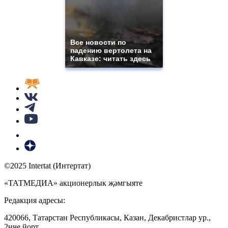
Все новости по
падению вертолета на
Кавказе: читать здесь
©2025 Intertat (Интертат)
«ТАТМЕДИА» акционерлык җәмгыяте
Редакция адресы:
420066, Татарстан Республикасы, Казан, Декабристлар ур.,
2нче йорт.