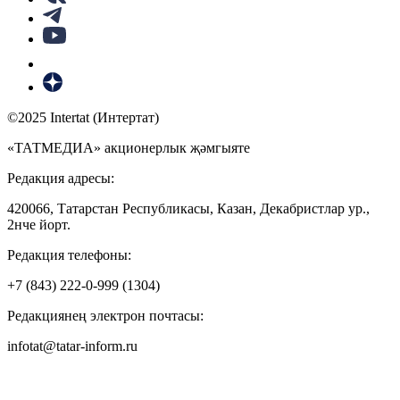
©2025 Intertat (Интертат)
«ТАТМЕДИА» акционерлык җәмгыяте
Редакция адресы:
420066, Татарстан Республикасы, Казан, Декабристлар ур.,
2нче йорт.
Редакция телефоны:
+7 (843) 222-0-999 (1304)
Редакциянең электрон почтасы:
infotat@tatar-inform.ru