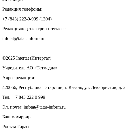
Редакция телефоны:
+7 (843) 222-0-999 (1304)
Редакциянең электрон почтасы:
infotat@tatar-inform.ru
©2025 Intertat (Интертат)
Учредитель АО «Татмедиа»
Адрес редакции:
420066, Республика Татарстан, г. Казань, ул. Декабристов, д. 2
Тел.: +7 843 222 0 999
Эл. почта: infotat@tatar-inform.ru
Баш мөхәррир
Рөстәм Гәрәев