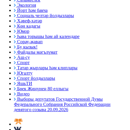
Экология
Йорт һәм бакча
Социаль челтәр йолдызлары
Хәвеф-хәтәр
Көн кадагы
Юмор
Һава торышы һәм ай календаре
Сорау-җавап
Бу кызык!
Файдалы мәгълүмат
Аш-су
Спорт
Татар җырлары һәм клиплары
Югалту
Спорт йолдызлары
ЯшьТИ
Бөек Җиңүнең 80 еллыгы
Видео
Выборы депутатов Государственной Думы
Федерального Собрания Российской Федерации
девятого созыва 20.09.2026