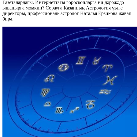
Газеталардагы, Интернеттагы гороскопларга ни дәрәҗәдә
ышанырга мөмкин? Сорауга Казанның Астрология үзәге
директоры, профессиональ астролог Наталья Ерзикова җавап
бирә.