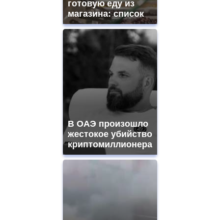
готовую еду из
магазина: список
В ОАЭ произошло
жестокое убийство
криптомиллионера