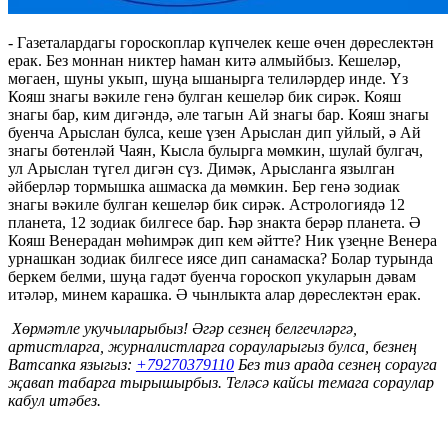
- Газеталардагы гороскоплар күпчелек кеше өчен дөреслектән
ерак. Без моннан никтер һаман китә алмыйбыз. Кешеләр,
мөгаен, шуны укып, шуңа ышанырга телиләрдер инде. Үз
Кояш знагы вәкиле генә булган кешеләр бик сирәк. Кояш
знагы бар, ким дигәндә, әле тагын Ай знагы бар. Кояш знагы
буенча Арыслан булса, кеше үзен Арыслан дип уйлый, ә Ай
знагы бөтенләй Чаян, Кысла булырга мөмкин, шулай булгач,
ул Арыслан түгел дигән сүз. Димәк, Арысланга язылган
әйберләр тормышка ашмаска да мөмкин. Бер генә зодиак
знагы вәкиле булган кешеләр бик сирәк. Астрологиядә 12
планета, 12 зодиак билгесе бар. Һәр знакта берәр планета. Ә
Кояш Венерадан мөһимрәк дип кем әйтте? Ник үзеңне Венера
урнашкан зодиак билгесе иясе дип санамаска? Болар турында
беркем белми, шуңа гадәт буенча гороскоп укуларын дәвам
итәләр, минем карашка. Ә чынлыкта алар дөреслектән ерак.
Хөрмәтле укучыларыбыз! Әгәр сезнең белгечләргә,
артистларга, журналистларга сорауларыгыз булса, безнең
Ватсапка языгыз:
+
79270379110
Без тиз арада сезнең сорауга
җавап табарга тырышырбыз. Теләсә кайсы темага сораулар
кабул итәбез.