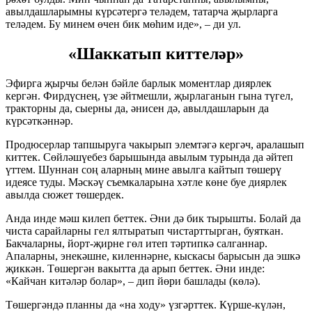
авылдашларымны күрсәтергә теләдем, татарча җырларга
теләдем. Бу минем өчен бик мөһим иде», – ди ул.
«Шаккатып киттеләр»
Эфирга җырчы белән бәйле барлык моментлар диярлек
кергән. Фирдүснең, үзе әйтмешли, җырлаганын гына түгел,
тракторны да, сыерны да, әнисен дә, авылдашларын да
күрсәткәннәр.
Продюсерлар тапшыруга чакырып элемтәгә кергәч, аралашып
киттек. Сөйләшүебез барышында авылым турында да әйтеп
үттем. Шуннан соң аларның мине авылга кайтып төшерү
идеясе туды. Мәскәү съемкаларына хәтле көне буе диярлек
авылда сюжет төшердек.
Анда инде мәш килеп беттек. Әни дә бик тырышты. Болай да
чиста сарайларны гел ялтыратып чистарттырган, буяткан.
Бакчаларны, йорт-җирне гөл итеп тәртипкә салганнар.
Апаларны, энекәшне, киленнәрне, кыскасы барысын да эшкә
җиккән. Төшергән вакытта да арып беттек. Әни инде:
«Кайчан китәләр болар», – дип йөри башлады (көлә).
Төшергәндә планны да «на ходу» үзгәрттек. Күрше-күлән,