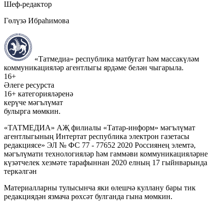
Шеф-редактор
Гөлүзә Ибраһимова
«Татмедиа» республика матбугат һәм массакүләм
коммуникацияләр агентлыгы ярдәме белән чыгарыла.
16+
Әлеге ресурста
16+ категорияләренә
керүче мәгълүмат
булырга мөмкин.
«ТАТМЕДИА» АҖ филиалы «Татар-информ» мәгълүмат
агентлыгының Интертат республика электрон газетасы
редакциясе» ЭЛ № ФС 77 - 77652 2020 Россиянең элемтә,
мәгълүмати технологияләр һәм гаммәви коммуникацияләрне
күзәтчелек хезмәте тарафыннан 2020 елның 17 гыйнварында
теркәлгән
Материалларны тулысынча яки өлешчә куллану бары тик
редакциядән язмача рөхсәт булганда гына мөмкин.