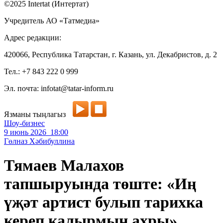
©2025 Intertat (Интертат)
Учредитель АО «Татмедиа»
Адрес редакции:
420066, Республика Татарстан, г. Казань, ул. Декабристов, д. 2
Тел.: +7 843 222 0 999
Эл. почта: infotat@tatar-inform.ru
Язманы тыңлагыз
Шоу-бизнес
9 июнь 2026 18:00
Гөлназ Хәбибуллина
Тямаев Малахов
тапшыруында төште: «Иң
үҗәт артист булып тарихка
кереп калырмын ахры»