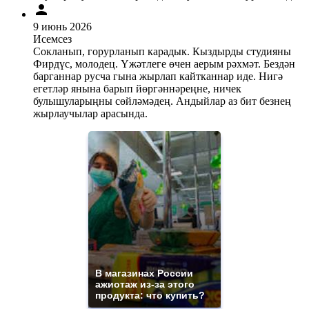
9 июнь 2026
Исемсез
Сокланып, горурланып карадык. Кыздырды студияны
Фирдүс, молодец. Үжәтлеге өчен аерым рәхмәт. Бездән
барганнар русча гына жырлап кайтканнар иде. Нигә
егетләр янына барып йөргәннәреңне, ничек
булышуларыңны сөйләмәдең. Андыйлар аз бит безнең
жырлаучылар арасында.
В магазинах России
ажиотаж из-за этого
продукта: что купить?