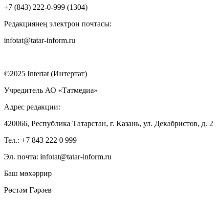
+7 (843) 222-0-999 (1304)
Редакциянең электрон почтасы:
infotat@tatar-inform.ru
©2025 Intertat (Интертат)
Учредитель АО «Татмедиа»
Адрес редакции:
420066, Республика Татарстан, г. Казань, ул. Декабристов, д. 2
Тел.: +7 843 222 0 999
Эл. почта: infotat@tatar-inform.ru
Баш мөхәррир
Рөстәм Гәрәев