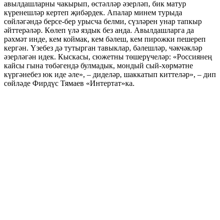
авылдашларны чакырып, өстәлләр әзерләп, бик матур
күренешләр кертеп җибәрдек. Апалар минем турыда
сөйләгәндә берсе-бер урысча белми, сүзләрен унар тапкыр
әйттерәләр. Көлеп үлә яздык без анда. Авылдашларга да
рәхмәт инде, кем коймак, кем бәлеш, кем пирожки пешереп
кергән. Үзебез дә тутырган тавыклар, бәлешләр, чәкчәкләр
әзерләгән идек. Кыскасы, сюжетны төшерүчеләр: «Россиянең
кайсы гына төбәгендә булмадык, мондый сый-хөрмәтне
күргәнебез юк иде әле», – диделәр, шаккатып киттеләр», – дип
сөйләде Фирдүс Тямаев «Интертат»ка.