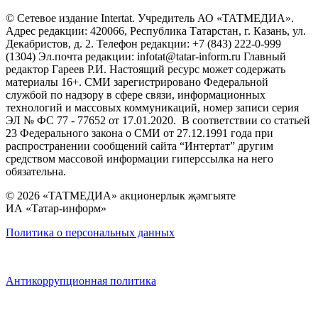
© Сетевое издание Intertat. Учредитель АО «ТАТМЕДИА».
Адрес редакции: 420066, Республика Татарстан, г. Казань, ул.
Декабристов, д. 2. Телефон редакции: +7 (843) 222-0-999
(1304) Эл.почта редакции: infotat@tatar-inform.ru Главный
редактор Гареев Р.И. Настоящий ресурс может содержать
материалы 16+. СМИ зарегистрировано Федеральной
службой по надзору в сфере связи, информационных
технологий и массовых коммуникаций, номер записи серия
ЭЛ № ФС 77 - 77652 от 17.01.2020. В соответствии со статьей
23 Федерального закона о СМИ от 27.12.1991 года при
распространении сообщений сайта “Интертат” другим
средством массовой информации гиперссылка на него
обязательна.
© 2026 «ТАТМЕДИА» акционерлык җәмгыяте
ИА «Татар-информ»
Политика о персональных данных
Антикоррупционная политика