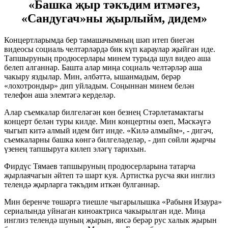
«Башка җыр тәкъдим итмәгез,
«Сандугач»ны җырлыйм, дидем»
Концертларымда бер тамашачымның шәп итеп биегән
видеосы социаль челтәрләрдә бик күп караулар җыйган иде.
Тапшыруның продюсерлары минем турыда шул видео аша
белеп алганнар. Башта алар миңа социаль челтәрләр аша
чакыру яздылар. Мин, әлбәттә, ышанмадым, берәр
«лохотрондыр» дип уйладым. Соңыннан минем белән
телефон аша элемтәгә керделәр.
Алар съемкалар билгеләгән көн безнең Стәрлетамактагы
концерт белән туры килде. Мин концертны өзеп, Мәскәүгә
чыгып китә алмый идем бит инде. «Килә алмыйм», - дигәч,
съемкаларны башка көнгә билгеләделәр, - дип сөйли җырчы
үзенең тапшыруга килеп эләгү тарихын.
Фирдүс Тямаев тапшыруның продюсерларына татарча
җырлаячагын әйтеп тә шарт куя. Артистка русча яки инглиз
телендә җырларга тәкъдим иткән булганнар.
Мин беренче төшәргә тиешле чыгарылышка «Рабыня Изаура»
сериалында уйнаган киноактриса чакырылган иде. Миңа
инглиз телендә шуның җырын, яисә берәр рус халык җырын