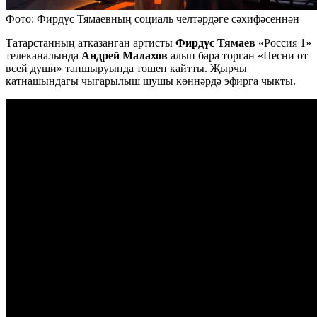
Фото: Фирдүс Тямаевның социаль челтәрдәге сәхифәсеннән
Татарстанның атказанган артисты
Фирдүс Тямаев
«Россия 1»
телеканалында
Андрей Малахов
алып бара торган «Песни от
всей души» тапшыруында төшеп кайтты. Җырчы
катнашындагы чыгарылыш шушы көннәрдә эфирга чыкты.