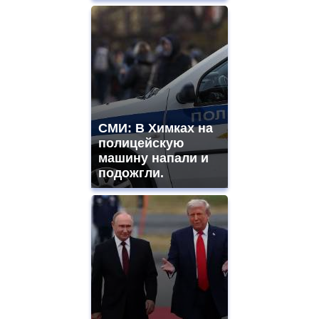
СМИ: В Химках на
полицейскую
машину напали и
подожгли.