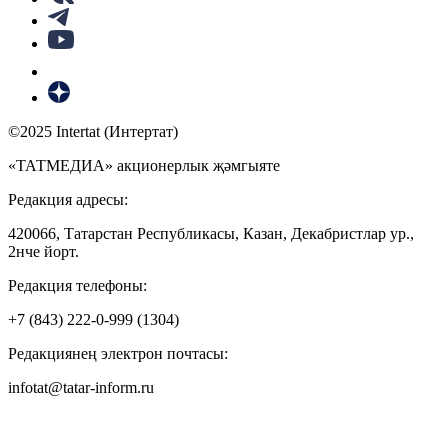
©2025 Intertat (Интертат)
«ТАТМЕДИА» акционерлык җәмгыяте
Редакция адресы:
420066, Татарстан Республикасы, Казан, Декабристлар ур.,
2нче йорт.
Редакция телефоны:
+7 (843) 222-0-999 (1304)
Редакциянең электрон почтасы:
infotat@tatar-inform.ru