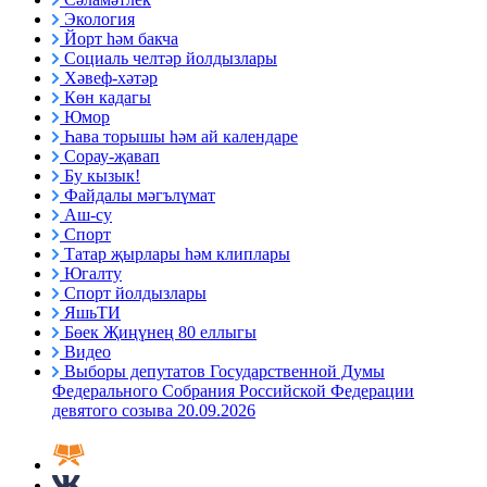
Экология
Йорт һәм бакча
Социаль челтәр йолдызлары
Хәвеф-хәтәр
Көн кадагы
Юмор
Һава торышы һәм ай календаре
Сорау-җавап
Бу кызык!
Файдалы мәгълүмат
Аш-су
Спорт
Татар җырлары һәм клиплары
Югалту
Спорт йолдызлары
ЯшьТИ
Бөек Җиңүнең 80 еллыгы
Видео
Выборы депутатов Государственной Думы
Федерального Собрания Российской Федерации
девятого созыва 20.09.2026