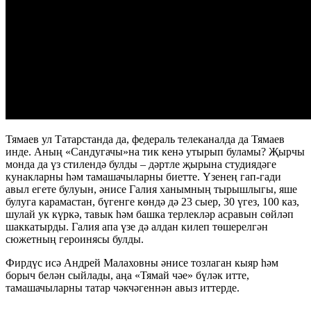
Тямаев ул Татарстанда да, федераль телеканалда да Тямаев
инде. Аның «Сандугачы»на тик кенә утырып буламы? Җырчы
монда да үз стилендә булды – дәртле җырына студиядәге
кунакларны һәм тамашачыларны биетте. Үзенең гап-гади
авыл егете булуын, әнисе Галия ханымның тырышлыгы, яше
булуга карамастан, бүгенге көндә дә 23 сыер, 30 үгез, 100 каз,
шулай ук күркә, тавык һәм башка терлекләр асравын сөйләп
шаккатырды. Галия апа үзе дә алдан килеп төшерелгән
сюжетның героинясы булды.
Фирдүс исә Андрей Малаховны әнисе тозлаган кыяр һәм
борыч белән сыйлады, аңа «Тямай чәе» бүләк итте,
тамашачыларны татар чәкчәгеннән авыз иттерде.