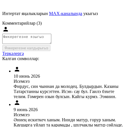
Интертат яңалыкларын
MAX-каналында
укыгыз
Комментарийлар (3)
Фикерегезне калдырыгыз
Теркәлергә
Калган символлар:
10 июнь 2026
Исемсез
Фирдус, син чыннан да молодец. Булдырдын. Казаны
Татарстанны курсэттен. Исэн- сау бул. Гаилэ бэхете
телим. Гомерен озын булсын. Кайгы курмэ. Ээмиин.
9 июнь 2026
Исемсез
Әниең искиткеч ханым. Нинди матур, горур ханым.
Каушарга уйлап та карамады , шулчаклы матур сөйләде.