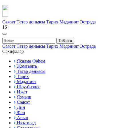
Сәясәт
Татар дөньясы
Тарих
Мәдәният
Эстрада
16+
Табарга
Сәясәт
Татар дөньясы
Тарих
Мәдәният
Эстрада
Сәхифәләр
Ясалма Фәһем
Җәмгыять
Татар дөньясы
Тарих
Мәдәният
Шоу-бизнес
Иҗат
Язмыш
Сәясәт
Дин
Фән
Авыл
Икътисад
Сәламәтлек