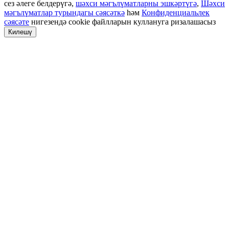
сез әлеге белдерүгә,
шәхси мәгълүматларны эшкәртүгә
,
Шәхси
мәгълүматлар турындагы сәясәткә
һәм
Конфиденциальлек
сәясәте
нигезендә cookie файлларын куллануга ризалашасыз
Килешү