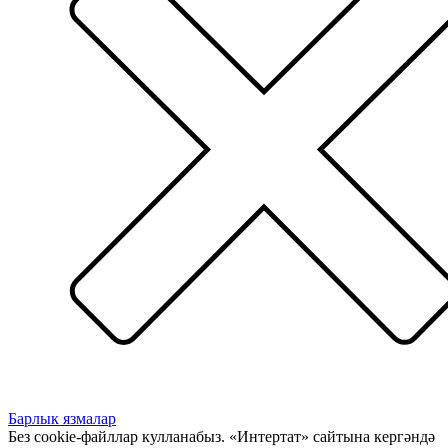
Барлык язмалар
Без cookie-файллар кулланабыз. «Интертат» сайтына кергәндә