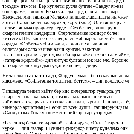
башкарырга куштылар. Мин исә: «Башка бернинди җыр да
тәкъдим итмәгез. Бер куплеты русча булган «Сандугач»ны
башкарам», – дидем. Бераз уйладылар да, ризалаштылар.
Кыскасы, мин тарихка Малахов тапшыруларындагы иң үҗәт
артист булып кереп калырмын, ахры (көлә). Әле тапшыруга
килгәч, яныма продюсер керде. «Сез безнең тапшыруны
ахыргы планга калдырып, Стәрлетамакка концерт белән
киттегез. Шул концерт сезнең өчен мөһимрәк идеме?» – дип
сорады. «Әлбәттә мөһимрәк иде, чөнки халык инде
билетларын әллә кайчан алып куйган, вакытын
планлаштырган», - дип җавап бирдем. «Безгә «килә алмыйм»,
«татарча җырлыйм» дип әйтүче булганы юк иде әле. Беренче
тапкыр күрдек шундый үҗәт кешене», – диде.
Ничә еллар сәхнә тотса да, Фирдүс Тямаев бераз каушавын да
яшермәде. «Сөйләгәндә тотлыгып беттем», – дип көлдерде ул.
Тапшыруда төшеп кайту бер хис-кичерешләр тудырса, ул
эфирга чыккач халыктан, тамашачыларыннан килгән
кайтавазлар җырчыны икенче канатландырган. Чыннан да, бу
көннәрдә артистның «Песни от всей души» тапшыруындагы
«Сандугачы» бик күп комментарийлар, караулар җыя.
«Без синең белән горурланабыз, Фирдүс», «Син Татарстан
күрке», - дип язалар. Шундый фикерләр ишетү күңелемә бик
рәхәт булды. Мин чыннан да Татарстанны, авылымны,