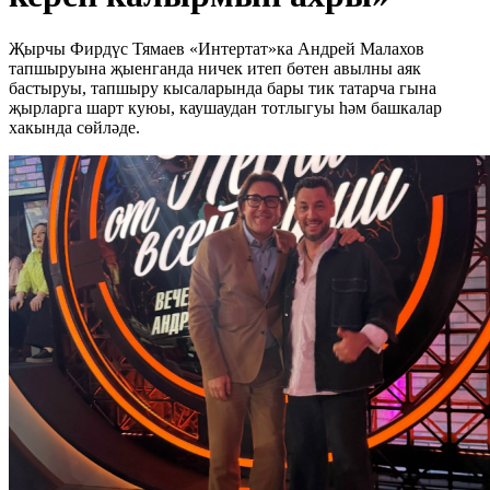
Җырчы Фирдүс Тямаев «Интертат»ка Андрей Малахов
тапшыруына җыенганда ничек итеп бөтен авылны аяк
бастыруы, тапшыру кысаларында бары тик татарча гына
җырларга шарт куюы, каушаудан тотлыгуы һәм башкалар
хакында сөйләде.