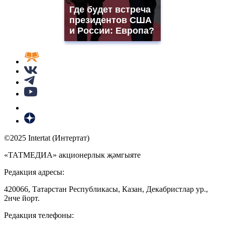
Где будет встреча
президентов США
и России: Европа?
©2025 Intertat (Интертат)
«ТАТМЕДИА» акционерлык җәмгыяте
Редакция адресы:
420066, Татарстан Республикасы, Казан, Декабристлар ур.,
2нче йорт.
Редакция телефоны: