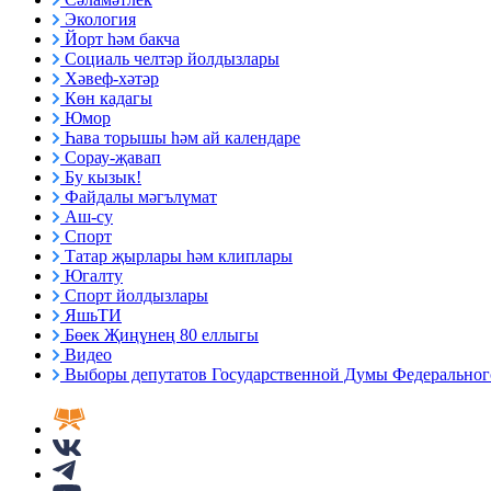
Экология
Йорт һәм бакча
Социаль челтәр йолдызлары
Хәвеф-хәтәр
Көн кадагы
Юмор
Һава торышы һәм ай календаре
Сорау-җавап
Бу кызык!
Файдалы мәгълүмат
Аш-су
Спорт
Татар җырлары һәм клиплары
Югалту
Спорт йолдызлары
ЯшьТИ
Бөек Җиңүнең 80 еллыгы
Видео
Выборы депутатов Государственной Думы Федерального