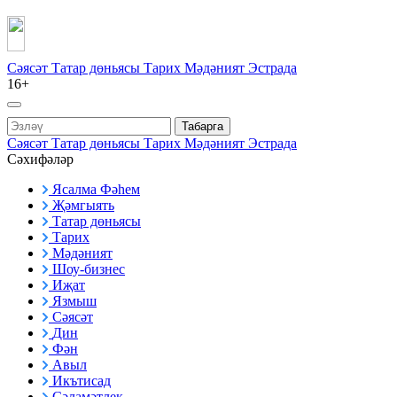
Сәясәт
Татар дөньясы
Тарих
Мәдәният
Эстрада
16+
Табарга
Сәясәт
Татар дөньясы
Тарих
Мәдәният
Эстрада
Сәхифәләр
Ясалма Фәһем
Җәмгыять
Татар дөньясы
Тарих
Мәдәният
Шоу-бизнес
Иҗат
Язмыш
Сәясәт
Дин
Фән
Авыл
Икътисад
Сәламәтлек