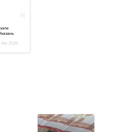
 эзли
#казань
вг 2020 в 2:57 PDT