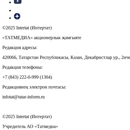
©2025 Intertat (Интертат)
«ТАТМЕДИА» акционерлык җәмгыяте
Редакция адресы:
420066, Татарстан Республикасы, Казан, Декабристлар ур., 2нче
Редакция телефоны:
+7 (843) 222-0-999 (1304)
Редакциянең электрон почтасы:
infotat@tatar-inform.ru
©2025 Intertat (Интертат)
Учредитель АО «Татмедиа»