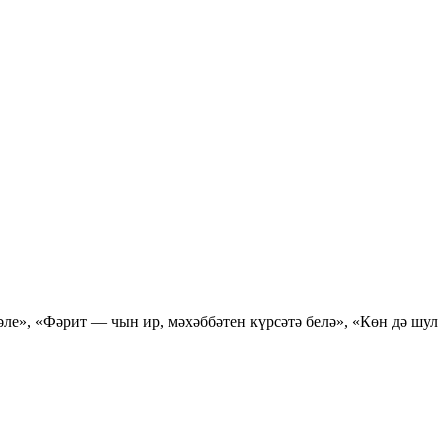
 әле», «Фәрит — чын ир, мәхәббәтен күрсәтә белә», «Көн дә шул