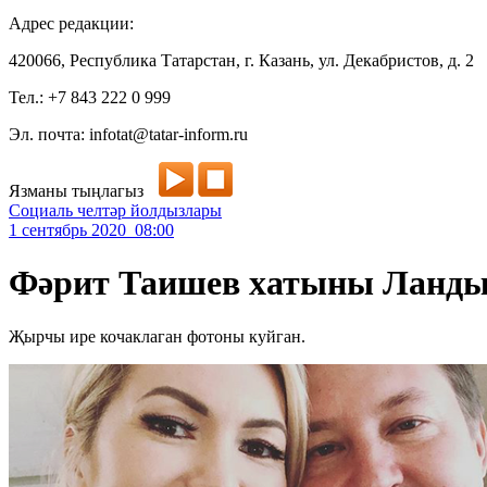
Адрес редакции:
420066, Республика Татарстан, г. Казань, ул. Декабристов, д. 2
Тел.: +7 843 222 0 999
Эл. почта: infotat@tatar-inform.ru
Язманы тыңлагыз
Социаль челтәр йолдызлары
1 сентябрь 2020 08:00
Фәрит Таишев хатыны Ланды
Җырчы ире кочаклаган фотоны куйган.