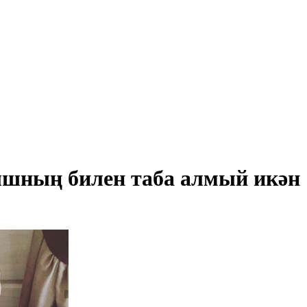
шның билен таба алмый икән