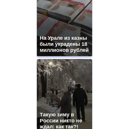
На Урале из казны
были украдены 18
миллионов рублей
Такую зиму в
России никто не
ждал: как так?!