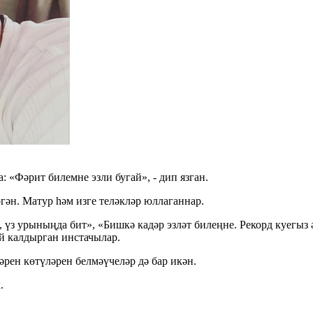
«Фәрит билемне эзли бугай», - дип язган.
ән. Матур һәм изге теләкләр юллаганнар.
, үз урыныңда бит», «Бишкә кадәр эзләт билеңне. Рекорд куегыз
й калдырган инстачылар.
рен көтүләрен белмәүчеләр дә бар икән.
.