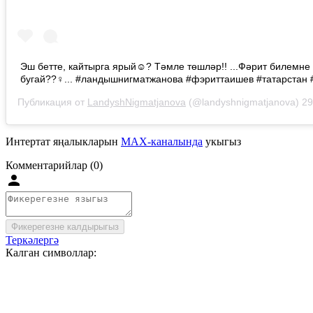
Эш бетте, кайтырга ярый☺️? Тәмле төшләр!! ...Фәрит билемне
бугай??‍♀️... #ландышнигматжанова #фэриттаишев #татарстан 
Публикация от
LandyshNigmatjanova
(@landyshnigmatjanova)
29 А
Интертат яңалыкларын
MAX-каналында
укыгыз
Комментарийлар (0)
Фикерегезне калдырыгыз
Теркәлергә
Калган символлар: