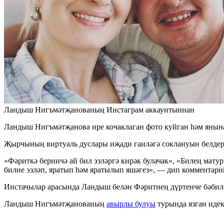
Ландыш Нигъмәтҗанованың Инстаграм аккаунтыннан
Ландыш Нигъмәтҗанова ире кочаклаган фото куйган һәм янына: 
Җырчының виртуаль дуслары иҗади гаиләгә соклануын белдерг
«Фәриткә берничә ай бил эзләргә кирәк булачак», «Билең матур
билне эзләп, яратып һәм яратылып яшәгез», — дип комментари
Инстачылар арасында Ландыш белән Фәритнең дүртенче бәбилә
Ландыш Нигъмәтҗанованың
авырлы булуы
турында язган идек