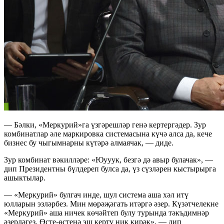
— Бәлки, «Меркурий»га үзгәрешләр генә кертергәдер. Зур
комбинатлар әле маркировка системасына күчә алса да, кече
бизнес бу чыгымнарны күтәрә алмаячак, — диде.
Зур комбинат вәкилләре: «Юууук, безгә дә авыр булачак», —
дип Президентны бүлдереп булса да, үз сүзләрен кыстырырга
ашыктылар.
— «Меркурий» булгач инде, шул система аша хәл итү
юлларын эзләрбез. Мин мөрәҗәгать итәргә әзер. Күзәтчелекне
«Меркурий» аша ничек көчәйтеп булу турында тәкъдимнәр
әзерләгез. Өсте-өстенә эш кертү ник кирәк», — дип