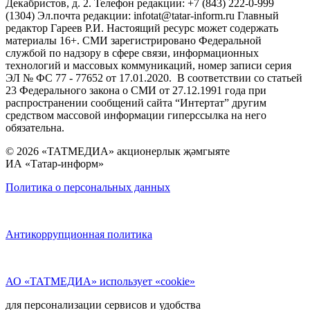
Декабристов, д. 2. Телефон редакции: +7 (843) 222-0-999
(1304) Эл.почта редакции: infotat@tatar-inform.ru Главный
редактор Гареев Р.И. Настоящий ресурс может содержать
материалы 16+. СМИ зарегистрировано Федеральной
службой по надзору в сфере связи, информационных
технологий и массовых коммуникаций, номер записи серия
ЭЛ № ФС 77 - 77652 от 17.01.2020. В соответствии со статьей
23 Федерального закона о СМИ от 27.12.1991 года при
распространении сообщений сайта “Интертат” другим
средством массовой информации гиперссылка на него
обязательна.
© 2026 «ТАТМЕДИА» акционерлык җәмгыяте
ИА «Татар-информ»
Политика о персональных данных
Антикоррупционная политика
АО «ТАТМЕДИА» использует «cookie»
для персонализации сервисов и удобства