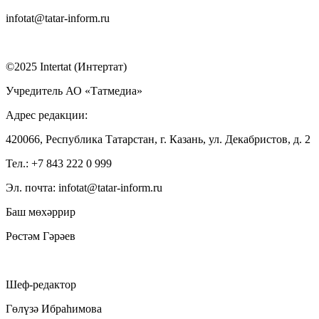
infotat@tatar-inform.ru
©2025 Intertat (Интертат)
Учредитель АО «Татмедиа»
Адрес редакции:
420066, Республика Татарстан, г. Казань, ул. Декабристов, д. 2
Тел.: +7 843 222 0 999
Эл. почта: infotat@tatar-inform.ru
Баш мөхәррир
Рөстәм Гәрәев
Шеф-редактор
Гөлүзә Ибраһимова