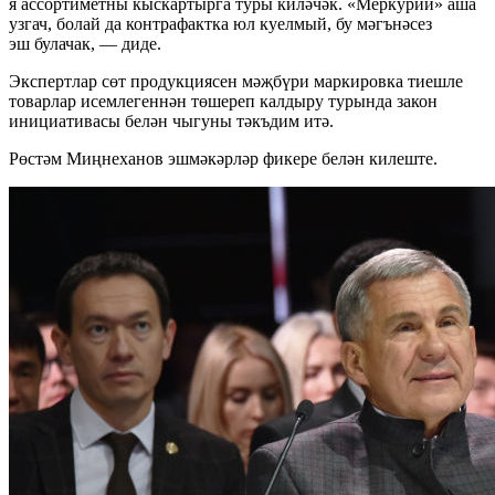
я ассортиметны кыскартырга туры киләчәк. «Меркурий» аша
узгач, болай да контрафактка юл куелмый, бу мәгънәсез
эш булачак, — диде.
Экспертлар сөт продукциясен мәҗбүри маркировка тиешле
товарлар исемлегеннән төшереп калдыру турында закон
инициативасы белән чыгуны тәкъдим итә.
Рөстәм Миңнеханов эшмәкәрләр фикере белән килеште.