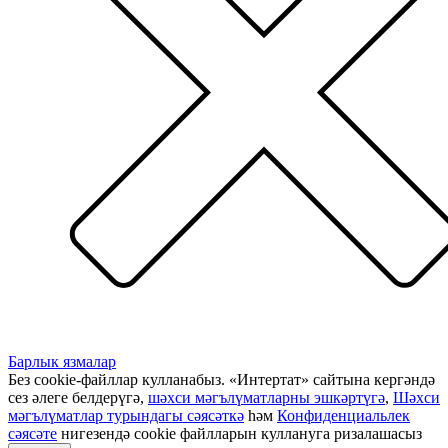
Барлык язмалар
Без cookie-файллар кулланабыз. «Интертат» сайтына кергәндә
сез әлеге белдерүгә,
шәхси мәгълүматларны эшкәртүгә
,
Шәхси
мәгълүматлар турындагы сәясәткә
һәм
Конфиденциальлек
сәясәте
нигезендә cookie файлларын куллануга ризалашасыз