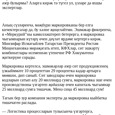
әзер булырмы? Аларга кирәк тә түгел ул, үзләре дә яхшы
экспертлар.
Аның сүзләренчә, мәҗбүри маркировканы бер елга
кичектерсәләр дә, бу хәлне җиңеләйтми. Эшмәкәр фикеренчә,
я «Меркурий"ны камилләштереп бетерергә, я маркировка
чыгымнарын күтәрү өчен дәүләт ярдәме кертергә кирәк.
Минзифар Исмәгыйлев Татарстан Президенты Рөстәм
Миңнехановка мөрәҗәгать итеп, КФХлар, сөт эшкәртү
комбинатлары исеменнән үтенечне РФ Хөкүмәтенә
җиткерүне сорады.
Маркировка кертелсә, эшмәкәрләр әзер сөт продукциясенең
үзкыйммәте 10 проценттан 29 процентка кадәр артырга
мөмкин, дип саный. Сөт заводлары өчен маркировка
кодларын сатып алу 20 миллиард сумга, маркировка эше өчен
производствоны үзгәртеп җиһазлау өчен капиталь чыгымнар
25 миллиард сумга төшәчәк. Менә сиңа 45 миллиард сум!
Тагын бер зур компания эксперты да маркировка кыйбатка
төшәчәген раслады.
— Логистика процессларын тулысынча үзгәртергә,