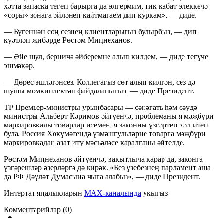
хәтта запаска тегеп барырга да өлгермим, тик кабат элеккечә
«соры» зонага әйләнеп кайтмагаем дип куркам», — диде.
— Бүгеннән соң сезнең клиентларыгыз булырбыз, — дип
куәтләп җибәрде Рөстәм Миңнеханов.
— Әйе шул, берничә әйберемне алып килдем, — диде тегүче
эшмәкәр.
— Дөрес эшләгәнсез. Коллегагыз сөт алып килгән, сез дә
шушы мөмкинлектән файдаланыгыз, — диде Президент.
ТР Премьер-министры урынбасары — сәнәгать һәм сәүдә
министры Альберт Кәримов әйтүенчә, проблеманы я мәҗбүри
маркировкалы товарлар исемен, я законны үзгәртеп хәл итеп
була. Россия Хөкүмәтендә үзмәшгульләрне товарга мәҗбүри
маркировкадан азат итү мәсьәләсе каралганы әйтелде.
Рөстәм Миңнеханов әйтүенчә, вакытлыча карар да, законга
үзгәрешләр әзерләргә дә кирәк. «Без үзебезнең парламент аша
да РФ Дәүләт Думасына чыга алабыз», — диде Президент.
Интертат яңалыкларын
MAX-каналында
укыгыз
Комментарийлар (0)