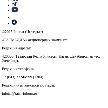
©2025 Intertat (Интертат)
«ТАТМЕДИА» акционерлык җәмгыяте
Редакция адресы:
420066, Татарстан Республикасы, Казан, Декабристлар ур.,
2нче йорт.
Редакция телефоны:
+7 (843) 222-0-999 (1304)
Редакциянең электрон почтасы:
infotat@tatar-inform.ru