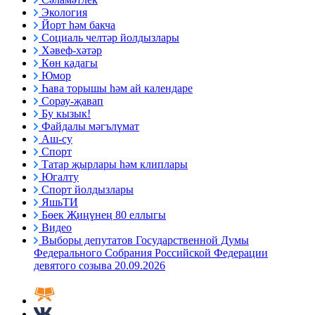
Экология
Йорт һәм бакча
Социаль челтәр йолдызлары
Хәвеф-хәтәр
Көн кадагы
Юмор
Һава торышы һәм ай календаре
Сорау-җавап
Бу кызык!
Файдалы мәгълүмат
Аш-су
Спорт
Татар җырлары һәм клиплары
Югалту
Спорт йолдызлары
ЯшьТИ
Бөек Җиңүнең 80 еллыгы
Видео
Выборы депутатов Государственной Думы
Федерального Собрания Российской Федерации
девятого созыва 20.09.2026