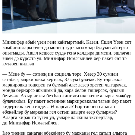
Минзифар абый үзен генә кайгыртмый, Казан, Яшел Үзән сөт
комбинатлары өчен дә моның зур чыгымнар булуын әйтергә
онытмады. Авыл кешесе сүздә генә калдыра димени, эшләгән
эшен дә күрсәтә ул. Минзифар Исмәгыйлев бер пакет сөт тә
күтәреп килгән.
— Менә бу — сөтнең иң социаль төре. Хәзер 30 сумнан
сатабыз, маркировка кертсәк, 37 сум булачак. Бу төргәккә
маркировка төшереп тә булмый әле: лазер эретеп чыгарачак,
монда бернәрсә ябышмый да, кара белән төшерсәк, буялып
бетәчәк. Ахыр чиктә без һәр линиягә ике кеше алырга мәҗбүр
булачакбыз. Бу пакет өстеннән маркировкалы тагын бер пакет
кидертсәк кенә инде… Ә нәрсәгә? Һәр тиенен санаган
әбекәйләр бу марканы гел сатып алырга әзер булырмы?
Аларга кирәк тә түгел ул, үзләре дә яхшы экспертлар, —
ди Минзифар Исмәгыйлев.
Һәр тиенен санаган әбекәйләр бу марканы гел сатып алырга