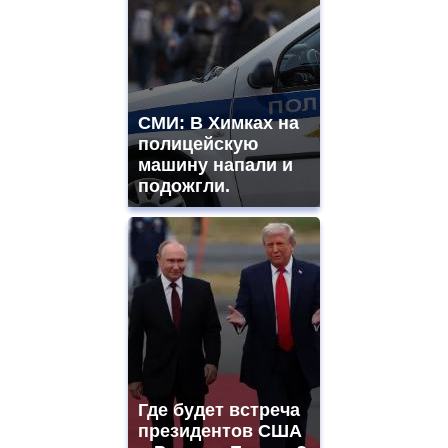
СМИ: В Химках на
полицейскую
машину напали и
подожгли.
Где будет встреча
президентов США