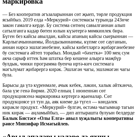
маркировка
— Без кооператив әгъзаларыннан сөт җыеп, төрле продукция
ясыйбыз. 2019 елда «Меркурий» системасы турында 243нче
закон гамәлгә керде. Бу система сөтнең савылганнан алып
сатылганга кадәр бөтен юлын күзәтергә мөмкинлек бирә.
Бүген без кайсы авылдан, кайсы апаның кайсы сыерыннан —
Карлыгачыннанмы, Йолдызыннанмы, күпме сөт сауганын,
аннан нәрсә эшләгәнебезне, кайсы кибетләргә җибәргәнебезне
бу системага әйтеп торабыз. Мондый «бәхеткә» 100 мең сум
акча сарыф иттек һәм штатка бер кешене алырга мәҗбүр
булдык, чөнки программа буенча иртә-кич системага
мәгълүмат җибәрергә кирәк. Эшләгән чагы, эшләмәгән чагы
була.
Барысы да үтә күренмәле, ачык кебек, ләкин, халык әйткәнчә,
бәла үзе генә йөрми. 2020 елның 1 июненнән сөт
продукциясенә маркировка кертергә җыеналар. Сөт
продукциясе ул тун да, аяк киеме дә түгел — көндәлек
кирәкле продукт. «Меркурий» булгач, өстәмә чыгымнар тагын
ник кирәк — аңламыйбыз, — дип аптырашта булуын белдерде
Балык Бистәсе «Олы Елга» авыл хуҗалыгы кооперативы
рәисе Минзифар Исмәгыйлев.
«Авыл апалары үзләре дә яхшы