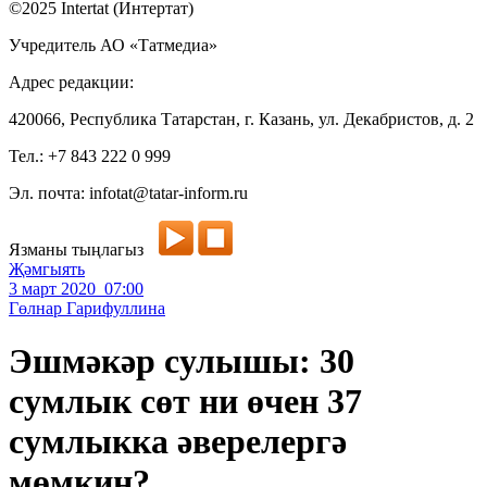
©2025 Intertat (Интертат)
Учредитель АО «Татмедиа»
Адрес редакции:
420066, Республика Татарстан, г. Казань, ул. Декабристов, д. 2
Тел.: +7 843 222 0 999
Эл. почта: infotat@tatar-inform.ru
Язманы тыңлагыз
Җәмгыять
3 март 2020 07:00
Гөлнар Гарифуллина
Эшмәкәр сулышы: 30
сумлык сөт ни өчен 37
сумлыкка әверелергә
мөмкин?