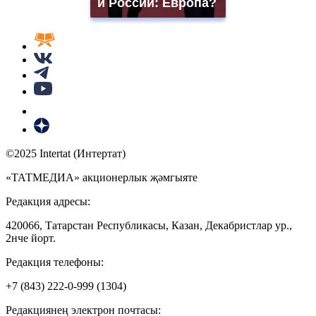
и России: Европа?
©2025 Intertat (Интертат)
«ТАТМЕДИА» акционерлык җәмгыяте
Редакция адресы:
420066, Татарстан Республикасы, Казан, Декабристлар ур.,
2нче йорт.
Редакция телефоны:
+7 (843) 222-0-999 (1304)
Редакциянең электрон почтасы: