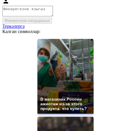
Фикерегезне калдырыгыз
Теркәлергә
Калган символлар:
В магазинах России
ажиотаж из-за этого
продукта: что купить?