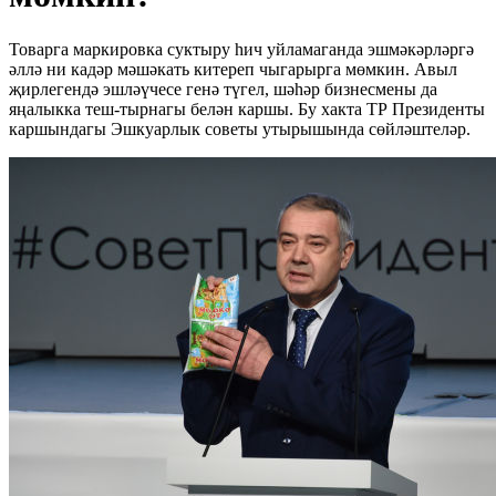
Товарга маркировка суктыру һич уйламаганда эшмәкәрләргә
әллә ни кадәр мәшәкать китереп чыгарырга мөмкин. Авыл
җирлегендә эшләүчесе генә түгел, шәһәр бизнесмены да
яңалыкка теш-тырнагы белән каршы. Бу хакта ТР Президенты
каршындагы Эшкуарлык советы утырышында сөйләштеләр.