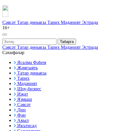
Сәясәт
Татар дөньясы
Тарих
Мәдәният
Эстрада
16+
Табарга
Сәясәт
Татар дөньясы
Тарих
Мәдәният
Эстрада
Сәхифәләр
Ясалма Фәһем
Җәмгыять
Татар дөньясы
Тарих
Мәдәният
Шоу-бизнес
Иҗат
Язмыш
Сәясәт
Дин
Фән
Авыл
Икътисад
Сәламәтлек