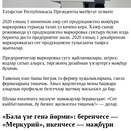
Татарстан Республикасы Президенты матбугат хезмәте
2020 елның 1 июненнән әзер сөт продукциясенә мәҗбүри
маркировка турында таләп үз көченә керә. Хәзер сынау
режимында үз продукциясенә маркировка суктыру белән илдә
берничә дистә предприятие эшли. 2020 елның 1 декабреннән
маркировкасыз сөт продукциясен тулысынча тыярга
җыеналар.
Предприятиеләр маркировка сугу җайланмалары, штрих-
кодлар сатып алырга, төргәкнең дизайнын үзгәртергә мәҗбүр
булачак.
Таякның юан башы бигрәк тә фермер хуҗалыкларына, гаилә
фермаларына төшәчәк. Авыл җирлегендә моны башкара
алырлык профильле белгечләр җитмәү мәсьәләсе дә бар.
Шушы юнәлештә эшләүче эшмәкәрләр беравыздан: «Сөт
кыйбатланачак, бу бизнес җилкәсенә төшәчәк!» — диләр.
«Бәла үзе генә йөрми»: беренчесе —
«Меркурий», икенчесе — мәҗбүри