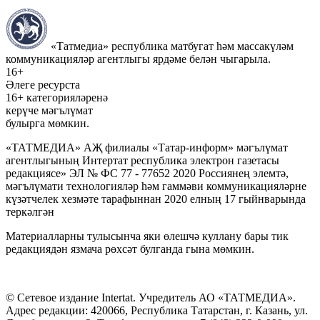
«Татмедиа» республика матбугат һәм массакүләм
коммуникацияләр агентлыгы ярдәме белән чыгарыла.
16+
Әлеге ресурста
16+ категорияләренә
керүче мәгълүмат
булырга мөмкин.
«ТАТМЕДИА» АҖ филиалы «Татар-информ» мәгълүмат
агентлыгының Интертат республика электрон газетасы
редакциясе» ЭЛ № ФС 77 - 77652 2020 Россиянең элемтә,
мәгълүмати технологияләр һәм гаммәви коммуникацияләрне
күзәтчелек хезмәте тарафыннан 2020 елның 17 гыйнварында
теркәлгән
Материалларны тулысынча яки өлешчә куллану бары тик
редакциядән язмача рөхсәт булганда гына мөмкин.
© Сетевое издание Intertat. Учредитель АО «ТАТМЕДИА».
Адрес редакции: 420066, Республика Татарстан, г. Казань, ул.