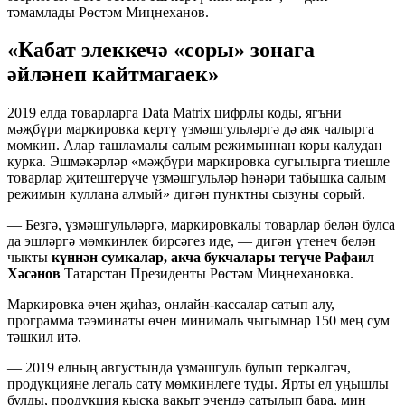
тәмамлады Рөстәм Миңнеханов.
«Кабат элеккечә «соры» зонага
әйләнеп кайтмагаек»
2019 елда товарларга Data Matrix цифрлы коды, ягъни
мәҗбүри маркировка кертү үзмәшгульләргә дә аяк чалырга
мөмкин. Алар ташламалы салым режимыннан коры калудан
курка. Эшмәкәрләр «мәҗбүри маркировка сугылырга тиешле
товарлар җитештерүче үзмәшгульләр һөнәри табышка салым
режимын куллана алмый» дигән пунктны сызуны сорый.
— Безгә, үзмәшгульләргә, маркировкалы товарлар белән булса
да эшләргә мөмкинлек бирсәгез иде, — дигән үтенеч белән
чыкты
күннән сумкалар, акча букчалары тегүче Рафаил
Хәсәнов
Татарстан Президенты Рөстәм Миңнехановка.
Маркировка өчен җиһаз, онлайн-кассалар сатып алу,
программа тәэминаты өчен минималь чыгымнар 150 мең сум
тәшкил итә.
— 2019 елның августында үзмәшгуль булып теркәлгәч,
продукцияне легаль сату мөмкинлеге туды. Ярты ел уңышлы
булды, продукция кыска вакыт эчендә сатылып бара, мин