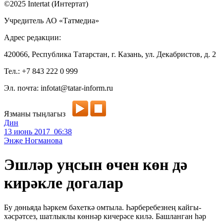
©2025 Intertat (Интертат)
Учредитель АО «Татмедиа»
Адрес редакции:
420066, Республика Татарстан, г. Казань, ул. Декабристов, д. 2
Тел.: +7 843 222 0 999
Эл. почта: infotat@tatar-inform.ru
Язманы тыңлагыз
Дин
13 июнь 2017 06:38
Энҗе Ногманова
Эшләр уңсын өчен көн дә
кирәкле догалар
Бу дөньяда һәркем бәхеткә омтыла. Һәрберебезнең кайгы-
хәсрәтсез, шатлыклы көннәр кичерәсе килә. Башланган һәр