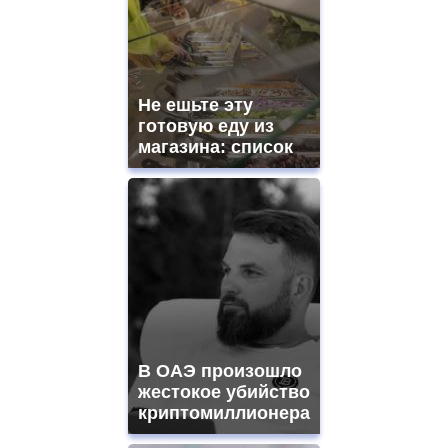
Не ешьте эту
готовую еду из
магазина: список
В ОАЭ произошло
жестокое убийство
криптомиллионера