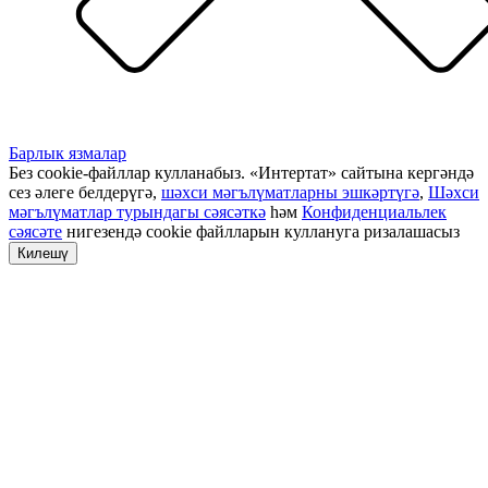
Барлык язмалар
Без cookie-файллар кулланабыз. «Интертат» сайтына кергәндә
сез әлеге белдерүгә,
шәхси мәгълүматларны эшкәртүгә
,
Шәхси
мәгълүматлар турындагы сәясәткә
һәм
Конфиденциальлек
сәясәте
нигезендә cookie файлларын куллануга ризалашасыз
Килешү