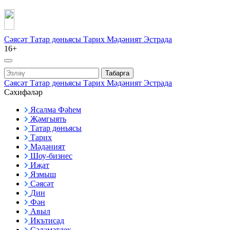
Сәясәт
Татар дөньясы
Тарих
Мәдәният
Эстрада
16+
Табарга
Сәясәт
Татар дөньясы
Тарих
Мәдәният
Эстрада
Сәхифәләр
Ясалма Фәһем
Җәмгыять
Татар дөньясы
Тарих
Мәдәният
Шоу-бизнес
Иҗат
Язмыш
Сәясәт
Дин
Фән
Авыл
Икътисад
Сәламәтлек