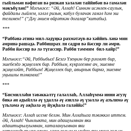
гыйльмән нәфиган вә ризкан хәләлән таййибән вә гамәлән
мәкъбүлән!”
Мәгънәсе: “Әй, Аллаһ! Синнән исәнлек-саулык,
файдалы гыйлем, хәләл ризык, кабул булачак гамәл һәм эш
телимен!” (“Дәү әнием өйрәткән догалар”китабы).
***
“Раббәнә әтинә мил-ләдүңкә рахмәтәүв-вә хәййиъ ләнә мин
әмринә рашәдә. Раббишрах ли садри вә йәссир ли әмри.
Рабби йәссир вә лә түгассир. Рабби тәммим бил-хайр!”
Мәгънәсе:“Әй, Раббыбыз! Безгә Үзеңнән бер рәхмәт бир,
эшебездә җиңеллек бир. Раббым, күкрәгемне ач, эшемне
җиңеләйт, Раббым! Җиңеллек бир, авырлык бирмә, эшемне
уңышлы тәмамла!”
***
“Бисмилләһи тәвәккәлтү галәллаһ, Аллаһүммә инни әгузү
бикә ән әдыйллә әү үдаллә әү әзиллә әү үзәллә әү азълимә әү
үзъләмә әү әҗһәлә әү йүҗһәлә галәййә!”
Мәгънәсе: Аллаһ исеме белән. Мин Аллаһыга тәвәккәл иттем.
Әй, Аллаһ! Чынлыкта, мин адашуымнан яки
адаштырылуымнан, хаталануымнан яки
хаталандырылуымнан, үзем золым кылудан яки миңа золым