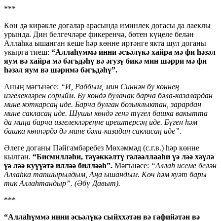
***
Көн дә кирәкле догалар арасында иминлек догасы да лаеклы
урында. Дин белгечләре фикеренчә, бөтен күңеле белән
Аллаһка ышанган кеше һәр көнне иртәнге якта шул доганы
укырга тиеш:
“Аллаһуммә инни әсъәлүкә хайра мә фи һәзәл
яум вә хайра мә бәгъдәһү вә әгузү бикә мин шәрри мә фи
һәзәл яум вә шәримә бәгъдәһү”.
Аның мәгънәсе:
“И, Раббым, мин Синнән бу көннең
изгелекләрен сорыйм. Бу көндә булачак барча бәла-казалардан
мине коткарсаң иде. Барча булган бозыклыктан, зарардан
мине сакласаң иде. Шушы көндә генә түгел башка вакытта
да миңа барча изгелекләреңне ирештерсәң иде. Бүген һәм
башка көннәрдә дә мине бәла-казадан сакласаң иде”.
Әлеге доганы Пәйгамбәребез Мөхәммәд (с.г.в.) һәр көнне
кылган.
“Бисмилләһи, тәүәккәлтү гәләәллааһи үә ләә хәүлә
үә ләә куүүәтә илләә билләәһ”.
Мәгънәсе:
“Аллаһ исеме белән
Аллаһка тапшырылдым, Аңа ышандым. Көч һәм куәт бары
тик Аллаһтандыр”. (Әбү Давыт).
***
“Аллаһүммә инни әсьәлүкә сыйххәтән вә гафийәтән вә