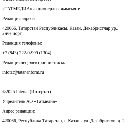
«ТАТМЕДИА» акционерлык җәмгыяте
Редакция адресы:
420066, Татарстан Республикасы, Казан, Декабристлар ур.,
2нче йорт.
Редакция телефоны:
+7 (843) 222-0-999 (1304)
Редакциянең электрон почтасы:
infotat@tatar-inform.ru
©2025 Intertat (Интертат)
Учредитель АО «Татмедиа»
Адрес редакции:
420066, Республика Татарстан, г. Казань, ул. Декабристов, д. 2