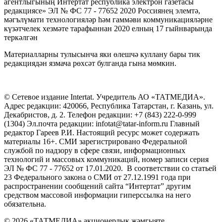
агентлыгының Интертат республика электрон газетасы
редакциясе» ЭЛ № ФС 77 - 77652 2020 Россиянең элемтә,
мәгълүмати технологияләр һәм гаммәви коммуникацияләрне
күзәтчелек хезмәте тарафыннан 2020 елның 17 гыйнварында
теркәлгән
Материалларны тулысынча яки өлешчә куллану бары тик
редакциядән язмача рөхсәт булганда гына мөмкин.
© Сетевое издание Intertat. Учредитель АО «ТАТМЕДИА».
Адрес редакции: 420066, Республика Татарстан, г. Казань, ул.
Декабристов, д. 2. Телефон редакции: +7 (843) 222-0-999
(1304) Эл.почта редакции: infotat@tatar-inform.ru Главный
редактор Гареев Р.И. Настоящий ресурс может содержать
материалы 16+. СМИ зарегистрировано Федеральной
службой по надзору в сфере связи, информационных
технологий и массовых коммуникаций, номер записи серия
ЭЛ № ФС 77 - 77652 от 17.01.2020. В соответствии со статьей
23 Федерального закона о СМИ от 27.12.1991 года при
распространении сообщений сайта “Интертат” другим
средством массовой информации гиперссылка на него
обязательна.
© 2026 «ТАТМЕДИА» акционерлык җәмгыяте