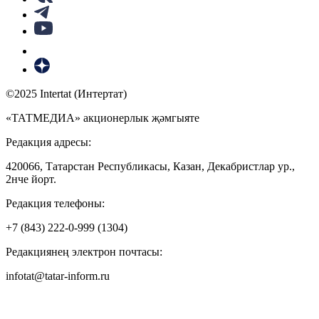
©2025 Intertat (Интертат)
«ТАТМЕДИА» акционерлык җәмгыяте
Редакция адресы:
420066, Татарстан Республикасы, Казан, Декабристлар ур.,
2нче йорт.
Редакция телефоны:
+7 (843) 222-0-999 (1304)
Редакциянең электрон почтасы:
infotat@tatar-inform.ru