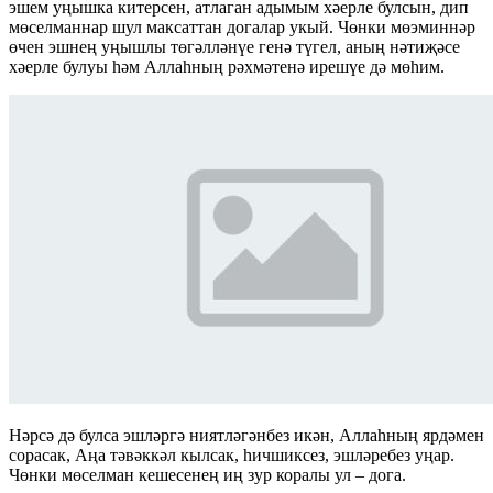
эшем уңышка китерсен, атлаган адымым хәерле булсын, дип
мөселманнар шул максаттан догалар укый. Чөнки мөэминнәр
өчен эшнең уңышлы төгәлләнүе генә түгел, аның нәтиҗәсе
хәерле булуы һәм Аллаһның рәхмәтенә ирешүе дә мөһим.
Нәрсә дә булса эшләргә ниятләгәнбез икән, Аллаһның ярдәмен
сорасак, Аңа тәвәккәл кылсак, һичшиксез, эшләребез уңар.
Чөнки мөселман кешесенең иң зур коралы ул – дога.