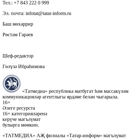
Тел.: +7 843 222 0 999
Эл. почта: infotat@tatar-inform.ru
Баш мөхәррир
Рөстәм Гәрәев
Шеф-редактор
Гөлүзә Ибраһимова
«Татмедиа» республика матбугат һәм массакүләм
коммуникацияләр агентлыгы ярдәме белән чыгарыла.
16+
Әлеге ресурста
16+ категорияләренә
керүче мәгълүмат
булырга мөмкин.
«ТАТМЕДИА» АҖ филиалы «Татар-информ» мәгълүмат