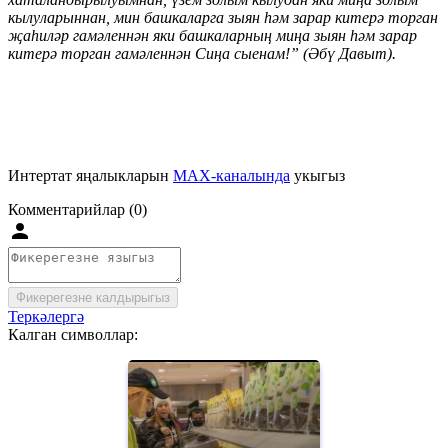
кылуларыннан, мин башкаларга зыян һәм зарар китерә торган
җаһиләр гамәленнән яки башкаларның миңа зыян һәм зарар
китерә торган гамәленнән Сиңа сыенам!” (Әбү Давыт).
Интертат яңалыкларын
MAX-каналында
укыгыз
Комментарийлар (0)
Фикерегезне калдырыгыз
Теркәлергә
Калган символлар: