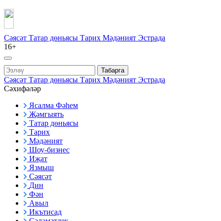
Сәясәт
Татар дөньясы
Тарих
Мәдәният
Эстрада
16+
Табарга
Сәясәт
Татар дөньясы
Тарих
Мәдәният
Эстрада
Сәхифәләр
Ясалма Фәһем
Җәмгыять
Татар дөньясы
Тарих
Мәдәният
Шоу-бизнес
Иҗат
Язмыш
Сәясәт
Дин
Фән
Авыл
Икътисад
Сәламәтлек