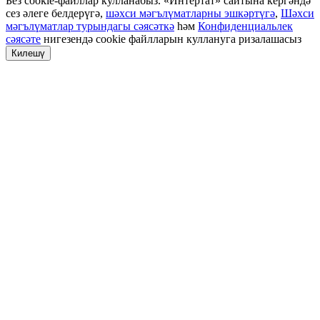
Без cookie-файллар кулланабыз. «Интертат» сайтына кергәндә
сез әлеге белдерүгә,
шәхси мәгълүматларны эшкәртүгә
,
Шәхси
мәгълүматлар турындагы сәясәткә
һәм
Конфиденциальлек
сәясәте
нигезендә cookie файлларын куллануга ризалашасыз
Килешү