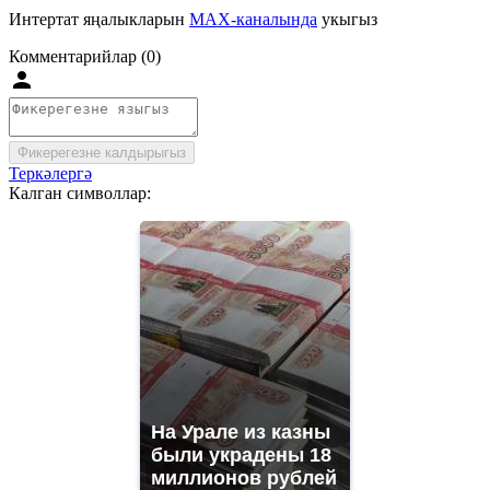
Интертат яңалыкларын
MAX-каналында
укыгыз
Комментарийлар (0)
Фикерегезне калдырыгыз
Теркәлергә
Калган символлар:
На Урале из казны
были украдены 18
миллионов рублей