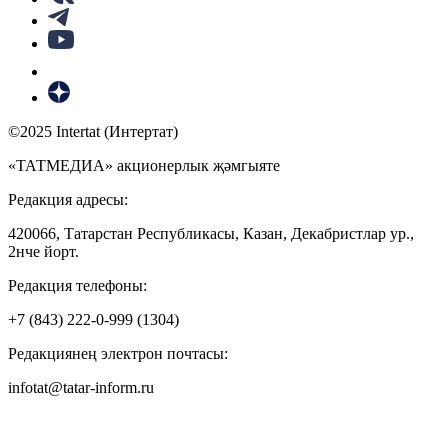
©2025 Intertat (Интертат)
«ТАТМЕДИА» акционерлык җәмгыяте
Редакция адресы:
420066, Татарстан Республикасы, Казан, Декабристлар ур.,
2нче йорт.
Редакция телефоны:
+7 (843) 222-0-999 (1304)
Редакциянең электрон почтасы:
infotat@tatar-inform.ru