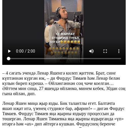
– 4 сәгать эчендә Ленар Яшенгә килеп җиттем. Брат, сине
күптәннән күргән юк, – ди Фирдүс Тямаев һәм Ленар белән
кулын биреп күрешә. – Өйләнгәннән соң чәче коелган…
Әйттем мин сиңа, 27 яшеңдә өйләнмә, минем кебек, 30дан соң
гына өйлән, дип.
Ленар Яшен миңа җыр язды. Бик талантлы егет. Балтачта
яшәп иҗат итә, үзенең студиясе бар, афәрин!» – дигән Фирдүс
Тямаев. Фирдүс Тямаев яңа җырны яздыру процессын да
төшергән. Ленар Яшен Тямаевка яңа җырны яздырганда «үп»
итәргә һәм «ах» дип әйтергә кушкан. Фирдүснең беренче