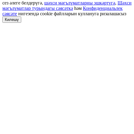
сез әлеге белдерүгә,
шәхси мәгълүматларны эшкәртүгә
,
Шәхси
мәгълүматлар турындагы сәясәткә
һәм
Конфиденциальлек
сәясәте
нигезендә cookie файлларын куллануга ризалашасыз
Килешү