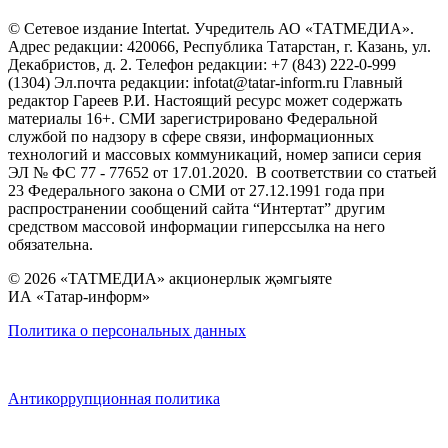
© Сетевое издание Intertat. Учредитель АО «ТАТМЕДИА».
Адрес редакции: 420066, Республика Татарстан, г. Казань, ул.
Декабристов, д. 2. Телефон редакции: +7 (843) 222-0-999
(1304) Эл.почта редакции: infotat@tatar-inform.ru Главный
редактор Гареев Р.И. Настоящий ресурс может содержать
материалы 16+. СМИ зарегистрировано Федеральной
службой по надзору в сфере связи, информационных
технологий и массовых коммуникаций, номер записи серия
ЭЛ № ФС 77 - 77652 от 17.01.2020. В соответствии со статьей
23 Федерального закона о СМИ от 27.12.1991 года при
распространении сообщений сайта “Интертат” другим
средством массовой информации гиперссылка на него
обязательна.
© 2026 «ТАТМЕДИА» акционерлык җәмгыяте
ИА «Татар-информ»
Политика о персональных данных
Антикоррупционная политика