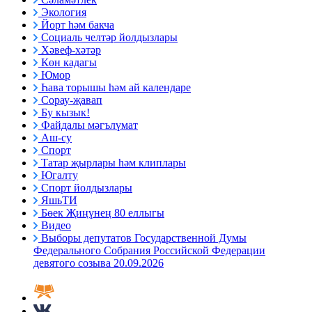
Экология
Йорт һәм бакча
Социаль челтәр йолдызлары
Хәвеф-хәтәр
Көн кадагы
Юмор
Һава торышы һәм ай календаре
Сорау-җавап
Бу кызык!
Файдалы мәгълүмат
Аш-су
Спорт
Татар җырлары һәм клиплары
Югалту
Спорт йолдызлары
ЯшьТИ
Бөек Җиңүнең 80 еллыгы
Видео
Выборы депутатов Государственной Думы
Федерального Собрания Российской Федерации
девятого созыва 20.09.2026