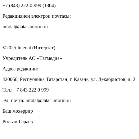
+7 (843) 222-0-999 (1304)
Редакциянең электрон почтасы:
infotat@tatar-inform.ru
©2025 Intertat (Интертат)
Учредитель АО «Татмедиа»
Адрес редакции:
420066, Республика Татарстан, г. Казань, ул. Декабристов, д. 2
Тел.: +7 843 222 0 999
Эл. почта: infotat@tatar-inform.ru
Баш мөхәррир
Рөстәм Гәрәев