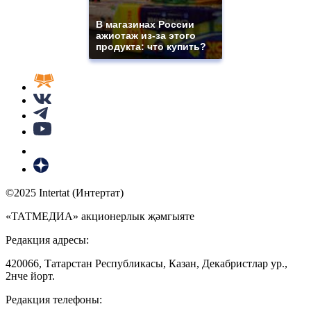
В магазинах России
ажиотаж из-за этого
продукта: что купить?
©2025 Intertat (Интертат)
«ТАТМЕДИА» акционерлык җәмгыяте
Редакция адресы:
420066, Татарстан Республикасы, Казан, Декабристлар ур.,
2нче йорт.
Редакция телефоны: