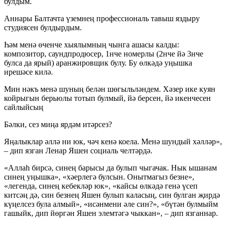
булдым.
Аннары Балтачта үземнең профессиональ тавыш яздыру
студиясен булдырдым.
Һәм менә өченче хыялымның чынга ашасы калды:
композитор, саундпродюсер, 1нче номерлы (2нче йә 3нче
булса да ярый) аранжировщик булу. Бу өлкәдә уңышка
ирешәсе килә.
Мин нәкъ менә шуның белән шөгыльләндем. Хәзер ике куян
койрыгын берьюлы тотып булмый, йә берсен, йә икенчесен
сайлыйсың
Бәлки, сез миңа ярдәм итәрсез?
Яңалыклар әллә ни юк, чәч кенә коела. Менә шундый хәлләр»,
– дип язган Ленар Яшен социаль челтәрдә.
«Аллаһ бирсә, синең барысы да булып чыгачак. Нык ышанам
синең уңышка», «хәерлегә булсын. Онытмагыз безне»,
«легенда, синең кебекләр юк», «кайсы өлкәдә генә үсеп
китсәң дә, син безнең Яшен булып каласың, син булган җирдә
күңелсез була алмый», «исәнмени әле син?», «бүтән булмыйм
гашыйк, дип йөргән Яшен элемтәгә чыккан», – дип язганнар.