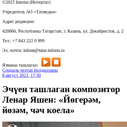
©2025 Intertat (Интертат)
Учредитель АО «Татмедиа»
Адрес редакции:
420066, Республика Татарстан, г. Казань, ул. Декабристов, д. 2
Тел.: +7 843 222 0 999
Эл. почта: infotat@tatar-inform.ru
Язманы тыңлагыз
Социаль челтәр йолдызлары
8 август 2023 17:30
Эчүен ташлаган композитор
Ленар Яшен: «Йөгерәм,
йөзәм, чәч коела»