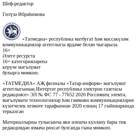
Шеф-редактор
Гөлүзә Ибраһимова
«Татмедиа» республика матбугат һәм массакүләм
коммуникацияләр агентлыгы ярдәме белән чыгарыла.
16+
Әлеге ресурста
16+ категорияләренә
керүче мәгълүмат
булырга мөмкин.
«ТАТМЕДИА» АҖ филиалы «Татар-информ» мәгълүмат
агентлыгының Интертат республика электрон газетасы
редакциясе» ЭЛ № ФС 77 - 77652 2020 Россиянең элемтә,
мәгълүмати технологияләр һәм гаммәви коммуникацияләрне
күзәтчелек хезмәте тарафыннан 2020 елның 17 гыйнварында
теркәлгән
Материалларны тулысынча яки өлешчә куллану бары тик
редакциядән язмача рөхсәт булганда гына мөмкин.