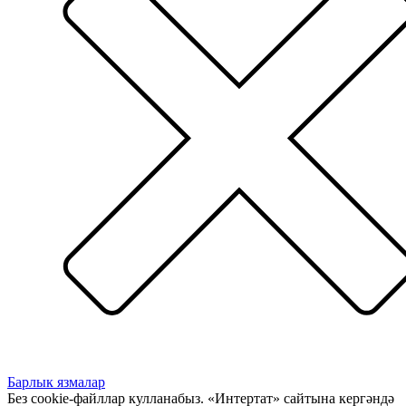
Барлык язмалар
Без cookie-файллар кулланабыз. «Интертат» сайтына кергәндә