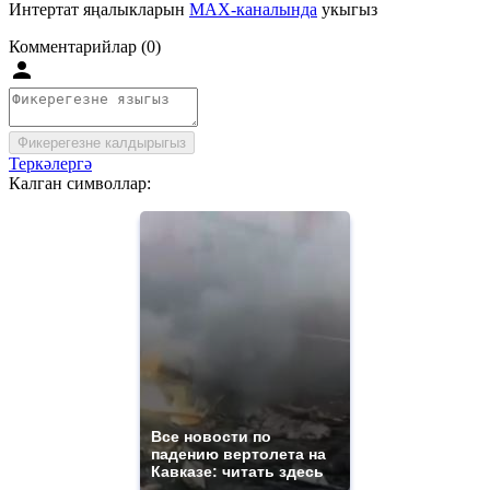
Интертат яңалыкларын
MAX-каналында
укыгыз
Комментарийлар (0)
Фикерегезне калдырыгыз
Теркәлергә
Калган символлар:
Все новости по
падению вертолета на
Кавказе: читать здесь