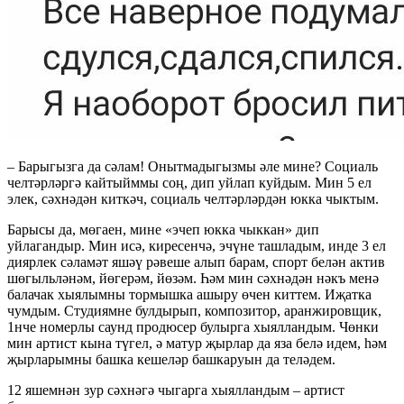
– Барыгызга да сәлам! Онытмадыгызмы әле мине? Социаль
челтәрләргә кайтыйммы соң, дип уйлап куйдым. Мин 5 ел
элек, сәхнәдән киткәч, социаль челтәрләрдән юкка чыктым.
Барысы да, мөгаен, мине «эчеп юкка чыккан» дип
уйлагандыр. Мин исә, киресенчә, эчүне ташладым, инде 3 ел
диярлек сәламәт яшәү рәвеше алып барам, спорт белән актив
шөгыльләнәм, йөгерәм, йөзәм. Һәм мин сәхнәдән нәкъ менә
балачак хыялымны тормышка ашыру өчен киттем. Иҗатка
чумдым. Студиямне булдырып, композитор, аранжировщик,
1нче номерлы саунд продюсер булырга хыялландым. Чөнки
мин артист кына түгел, ә матур җырлар да яза белә идем, һәм
җырларымны башка кешеләр башкаруын да теләдем.
12 яшемнән зур сәхнәгә чыгарга хыялландым – артист