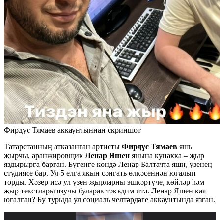
Фирдүс Тямаев аккаунтыннан скриншот
Татарстанның атказанган артисты
Фирдүс Тямаев
яшь
җырчы, аранжировщик
Ленар Яшен
янына кунакка – җыр
яздырырга барган. Бүгенге көндә Ленар Балтачта яши, үзенең
студиясе бар. Ул 5 елга якын сәнгать өлкәсеннән югалып
торды. Хәзер исә ул үзен җырларны эшкәртүче, көйләр һәм
җыр текстлары язучы буларак тәкъдим итә. Ленар Яшен кая
югалган? Бу турыда ул социаль челтәрдәге аккаунтында язган.