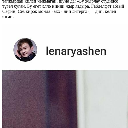
тапкырдан килеп чыкмаган, шуңа да: «Бу җырлау студиясе
түгел бугай. Бу егет әллә нинди җыр яздыра. Габделфәт абзый
Сафин, Сез кирәк монда «ахх» дип әйтергә», – дип, көлеп
язган.