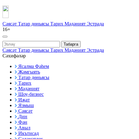
Сәясәт
Татар дөньясы
Тарих
Мәдәният
Эстрада
16+
Табарга
Сәясәт
Татар дөньясы
Тарих
Мәдәният
Эстрада
Сәхифәләр
Ясалма Фәһем
Җәмгыять
Татар дөньясы
Тарих
Мәдәният
Шоу-бизнес
Иҗат
Язмыш
Сәясәт
Дин
Фән
Авыл
Икътисад
Сәламәтлек