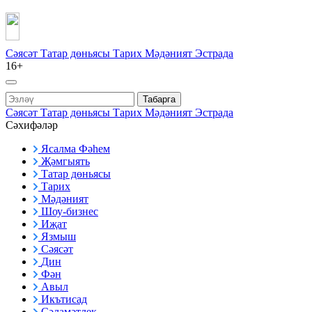
Сәясәт
Татар дөньясы
Тарих
Мәдәният
Эстрада
16+
Табарга
Сәясәт
Татар дөньясы
Тарих
Мәдәният
Эстрада
Сәхифәләр
Ясалма Фәһем
Җәмгыять
Татар дөньясы
Тарих
Мәдәният
Шоу-бизнес
Иҗат
Язмыш
Сәясәт
Дин
Фән
Авыл
Икътисад
Сәламәтлек