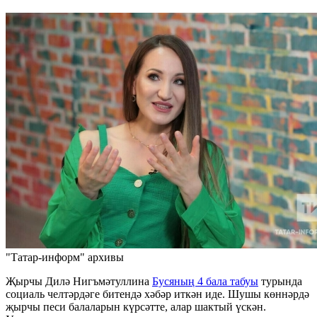
"Татар-информ" архивы
Җырчы Дилә Нигъмәтуллина
Бусяның 4 бала табуы
турында
социаль челтәрдәге битендә хәбәр иткән иде. Шушы көннәрдә
җырчы песи балаларын күрсәтте, алар шактый үскән.