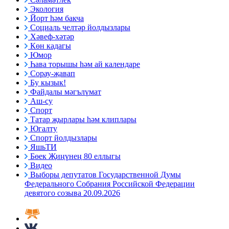
Экология
Йорт һәм бакча
Социаль челтәр йолдызлары
Хәвеф-хәтәр
Көн кадагы
Юмор
Һава торышы һәм ай календаре
Сорау-җавап
Бу кызык!
Файдалы мәгълүмат
Аш-су
Спорт
Татар җырлары һәм клиплары
Югалту
Спорт йолдызлары
ЯшьТИ
Бөек Җиңүнең 80 еллыгы
Видео
Выборы депутатов Государственной Думы
Федерального Собрания Российской Федерации
девятого созыва 20.09.2026