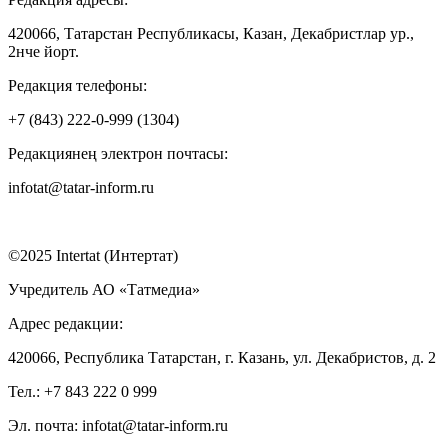
420066, Татарстан Республикасы, Казан, Декабристлар ур.,
2нче йорт.
Редакция телефоны:
+7 (843) 222-0-999 (1304)
Редакциянең электрон почтасы:
infotat@tatar-inform.ru
©2025 Intertat (Интертат)
Учредитель АО «Татмедиа»
Адрес редакции:
420066, Республика Татарстан, г. Казань, ул. Декабристов, д. 2
Тел.: +7 843 222 0 999
Эл. почта: infotat@tatar-inform.ru