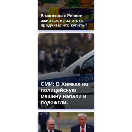
В магазинах России
ажиотаж из-за этого
продукта: что купить?
СМИ: В Химках на
полицейскую
машину напали и
подожгли.