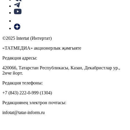
©2025 Intertat (Интертат)
«ТАТМЕДИА» акционерлык җәмгыяте
Редакция адресы:
420066, Татарстан Республикасы, Казан, Декабристлар ур.,
2нче йорт.
Редакция телефоны:
+7 (843) 222-0-999 (1304)
Редакциянең электрон почтасы:
infotat@tatar-inform.ru