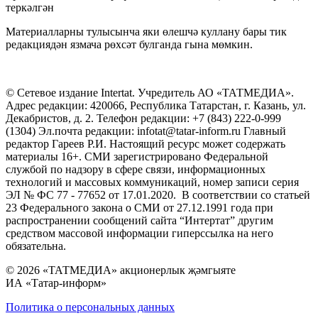
теркәлгән
Материалларны тулысынча яки өлешчә куллану бары тик
редакциядән язмача рөхсәт булганда гына мөмкин.
© Сетевое издание Intertat. Учредитель АО «ТАТМЕДИА».
Адрес редакции: 420066, Республика Татарстан, г. Казань, ул.
Декабристов, д. 2. Телефон редакции: +7 (843) 222-0-999
(1304) Эл.почта редакции: infotat@tatar-inform.ru Главный
редактор Гареев Р.И. Настоящий ресурс может содержать
материалы 16+. СМИ зарегистрировано Федеральной
службой по надзору в сфере связи, информационных
технологий и массовых коммуникаций, номер записи серия
ЭЛ № ФС 77 - 77652 от 17.01.2020. В соответствии со статьей
23 Федерального закона о СМИ от 27.12.1991 года при
распространении сообщений сайта “Интертат” другим
средством массовой информации гиперссылка на него
обязательна.
© 2026 «ТАТМЕДИА» акционерлык җәмгыяте
ИА «Татар-информ»
Политика о персональных данных