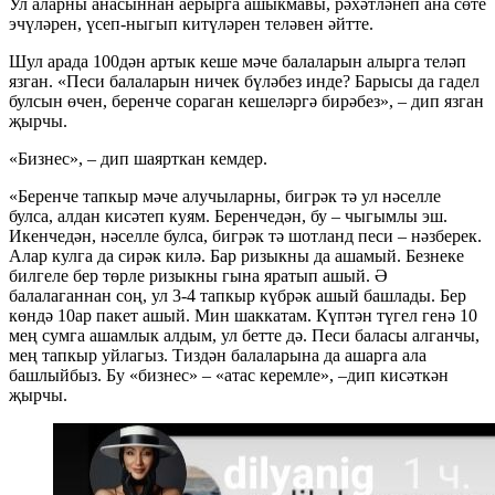
Ул аларны анасыннан аерырга ашыкмавы, рәхәтләнеп ана сөте
эчүләрен, үсеп-ныгып китүләрен теләвен әйтте.
Шул арада 100дән артык кеше мәче балаларын алырга теләп
язган. «Песи балаларын ничек бүләбез инде? Барысы да гадел
булсын өчен, беренче сораган кешеләргә бирәбез», – дип язган
җырчы.
«Бизнес», – дип шаярткан кемдер.
«Беренче тапкыр мәче алучыларны, бигрәк тә ул нәселле
булса, алдан кисәтеп куям. Беренчедән, бу – чыгымлы эш.
Икенчедән, нәселле булса, бигрәк тә шотланд песи – нәзберек.
Алар кулга да сирәк килә. Бар ризыкны да ашамый. Безнеке
билгеле бер төрле ризыкны гына яратып ашый. Ә
балалаганнан соң, ул 3-4 тапкыр күбрәк ашый башлады. Бер
көндә 10ар пакет ашый. Мин шаккатам. Күптән түгел генә 10
мең сумга ашамлык алдым, ул бетте дә. Песи баласы алганчы,
мең тапкыр уйлагыз. Тиздән балаларына да ашарга ала
башлыйбыз. Бу «бизнес» – «атас керемле», –дип кисәткән
җырчы.