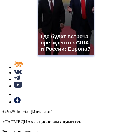
Где будет встреча
президентов США
и России: Европа?
©2025 Intertat (Интертат)
«ТАТМЕДИА» акционерлык җәмгыяте
Редакция адресы: