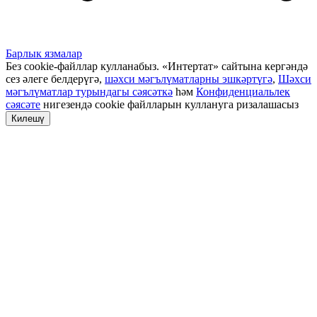
Барлык язмалар
Без cookie-файллар кулланабыз. «Интертат» сайтына кергәндә
сез әлеге белдерүгә,
шәхси мәгълүматларны эшкәртүгә
,
Шәхси
мәгълүматлар турындагы сәясәткә
һәм
Конфиденциальлек
сәясәте
нигезендә cookie файлларын куллануга ризалашасыз
Килешү