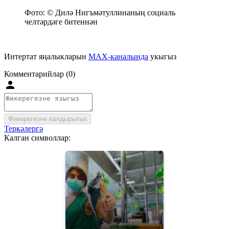
Фото: © Дилә Нигъмәтуллинаның социаль
челтәрдәге битеннән
Интертат яңалыкларын
MAX-каналында
укыгыз
Комментарийлар (0)
Фикерегезне калдырыгыз
Теркәлергә
Калган символлар: