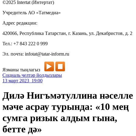
©2025 Intertat (Интертат)
Учредитель АО «Татмедиа»
Адрес редакции:
420066, Республика Татарстан, г. Казань, ул. Декабристов, д. 2
Тел.: +7 843 222 0 999
Эл. почта: infotat@tatar-inform.ru
Язманы тыңлагыз
Социаль челтәр йолдызлары
13 март 2023 19:00
Дилә Нигъмәтуллина нәселле
мәче асрау турында: «10 мең
сумга ризык алдым гына,
бетте дә»