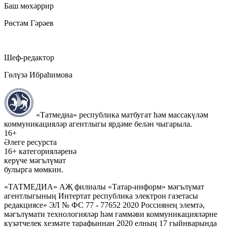
Баш мөхәррир
Рөстәм Гәрәев
Шеф-редактор
Гөлүзә Ибраһимова
«Татмедиа» республика матбугат һәм массакүләм
коммуникацияләр агентлыгы ярдәме белән чыгарыла.
16+
Әлеге ресурста
16+ категорияләренә
керүче мәгълүмат
булырга мөмкин.
«ТАТМЕДИА» АҖ филиалы «Татар-информ» мәгълүмат
агентлыгының Интертат республика электрон газетасы
редакциясе» ЭЛ № ФС 77 - 77652 2020 Россиянең элемтә,
мәгълүмати технологияләр һәм гаммәви коммуникацияләрне
күзәтчелек хезмәте тарафыннан 2020 елның 17 гыйнварында