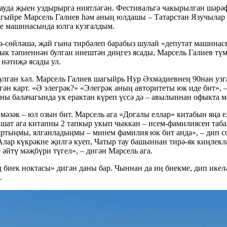
уда җыен уздырырга ниятләгән. Фестивальгә чакырылган шәрәфл
агыйре Марсель Галиев һәм аның юлдашы – Татарстан Язучылар б
ге машинасында юлга кузгалдым.
шә-сөйләшә, җай гына тирбәлеп барабыз шулай «депутат машина
к тәпиеннән булган инештән диңгез ясады, Марсель Галиев түмг
 нәтиҗә ясады ул.
булган хәл. Марсель Галиев шагыйрь Нур Әхмәдиевнең 90нан узг
ән карт. «Ә элегрәк?» «Элегрәк аның авторитеты юк иде бит», –
 аны балачагында ук ерактан күреп үссә дә – авылыннан офыкта 
ер мәзәк – юл озын бит. Марсель ага «Догалы еллар» китабын яң
 Рашат ага китапны 2 тапкыр укып чыккан – исем-фамилиясен та
ртыңмы, ялганладыңмы – минем фамилия юк бит анда», – дип со
лар күкрәкне җилгә куеп, Чатыр тау башыннан тирә-як киңлекл
 әйтү мәҗбүри түгел», – дигән Марсель ага.
иек ноктасы» дигән даны бар. Чыннан да иң биекме, дип икелән
.