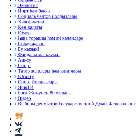
Экология
Йорт һәм бакча
Социаль челтәр йолдызлары
Хәвеф-хәтәр
Көн кадагы
Юмор
Һава торышы һәм ай календаре
Сорау-җавап
Бу кызык!
Файдалы мәгълүмат
Аш-су
Спорт
Татар җырлары һәм клиплары
Югалту
Спорт йолдызлары
ЯшьТИ
Бөек Җиңүнең 80 еллыгы
Видео
Выборы депутатов Государственной Думы Федерального