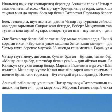
Июльнең иң кызу көннәренең берсендә Азнакай халкы Чатыр та
заманча итеп әйтсәк, «Чатыр тау» брендының авторы, халык ш
таңнан мин дә шушы бөекләр белән Татарстан Язучылар берле
Бөек темаларга, шул исәптән, данлы Чатыр тау турында сөйлә
авылдашларыннан Сократ ясап бетерде, Роберт Миңнуллин тавы
туган ягына шулай күтәрә, аннары туган ягы – язучыны», – дип
Әле Чатыр тау белән бәйле тагын бер мәзәк сөйләп алды. Чын 
сораган икән. «Бер елны улым машина белән алып менде», – диг
Чатыр тауга беренче мәртәбә 33 яшендә генә менгән. Гәрчә, ул
Чатыр тауга менү, дигәннән, булган-булган – булсын, тагын б
«Монда син дә бар, игътибар белән укы!» – дип әйткән икән.
Каникул куе укыганнар болар. Марсель Галиевны күргәч: «Шая
язылган. Мин анда күпме Казан шагыйрьләрен алып кайттым. А
икенче булып син торасың – бүгенгедәй күз алларымда. Исемне
Азнакай районында урнашкан Чатыр тауның «Татарстанның иң б
димәк, иң биеге», – дип кырт кисә Марсель Галиев андый чакта