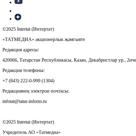
©2025 Intertat (Интертат)
«ТАТМЕДИА» акционерлык җәмгыяте
Редакция адресы:
420066, Татарстан Республикасы, Казан, Декабристлар ур., 2нче
Редакция телефоны:
+7 (843) 222-0-999 (1304)
Редакциянең электрон почтасы:
infotat@tatar-inform.ru
©2025 Intertat (Интертат)
Учредитель АО «Татмедиа»