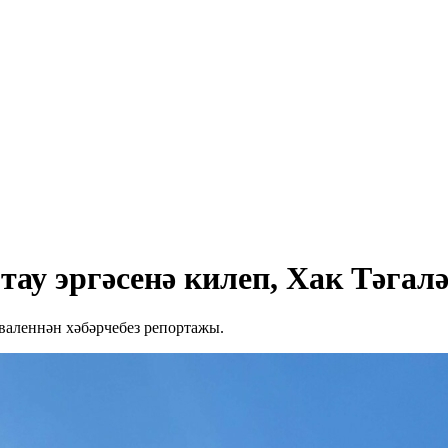
ау эргәсенә килеп, Хак Тәгалә
валеннән хәбәрчебез репортажы.