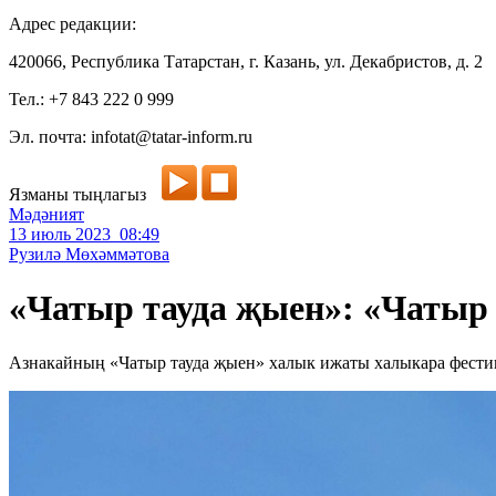
Адрес редакции:
420066, Республика Татарстан, г. Казань, ул. Декабристов, д. 2
Тел.: +7 843 222 0 999
Эл. почта: infotat@tatar-inform.ru
Язманы тыңлагыз
Мәдәният
13 июль 2023 08:49
Рузилә Мөхәммәтова
«Чатыр тауда җыен»: «Чатыр т
Азнакайның «Чатыр тауда җыен» халык ижаты халыкара фести