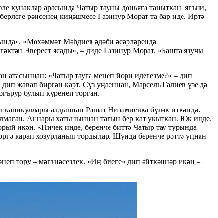
е кунаклар арасында Чатыр тауны дөньяга таныткан, ягъни,
ерлеге рәисенең киңәшчесе Газинур Морат та бар иде. Иртә
сында». «Мөхәммәт Мәһдиев әдәби әсәрләрендә
әктән Эверест ясады», – диде Газинур Морат. «Башта язучы
ан атасыннан: «Чатыр тауга менеп йөри идегезме?» – дип
 дип җавап биргән карт. Сүз уңаеннан, Марсель Галиев үзе дә
мәгърур булып күренеп торган.
а ел каникуллары алдыннан Рашат Низамиевка бүләк иткәндә:
балмаган. Аннары хатыныннан тагын бер кат укыткан. Юк инде.
рый икән. «Ничек инде, беренче биттә Чатыр тау турында
әргә карап хозурланып тордылар. Шунда беренче рәттә уңнан
еп тору – мәгънәсезлек. «Иң биеге» дип әйткәннәр икән –