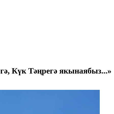
гә, Күк Тәңрегә якынаябыз...»