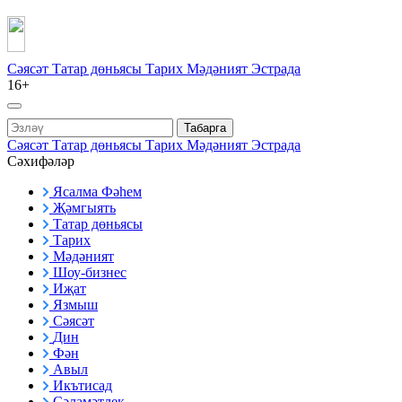
Сәясәт
Татар дөньясы
Тарих
Мәдәният
Эстрада
16+
Табарга
Сәясәт
Татар дөньясы
Тарих
Мәдәният
Эстрада
Сәхифәләр
Ясалма Фәһем
Җәмгыять
Татар дөньясы
Тарих
Мәдәният
Шоу-бизнес
Иҗат
Язмыш
Сәясәт
Дин
Фән
Авыл
Икътисад
Сәламәтлек