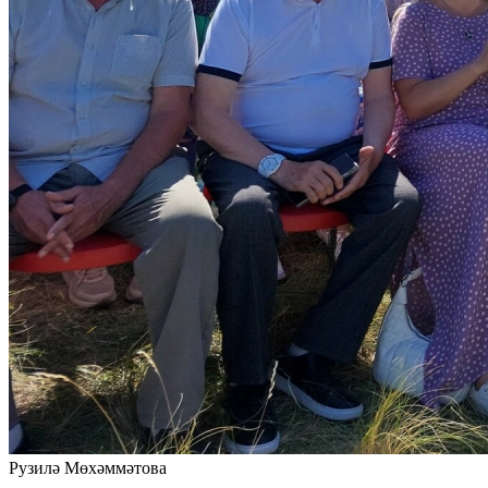
Рузилә Мөхәммәтова