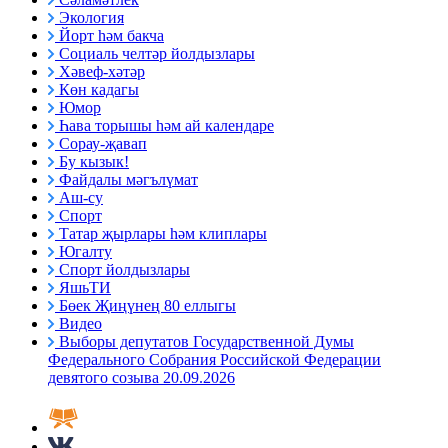
Экология
Йорт һәм бакча
Социаль челтәр йолдызлары
Хәвеф-хәтәр
Көн кадагы
Юмор
Һава торышы һәм ай календаре
Сорау-җавап
Бу кызык!
Файдалы мәгълүмат
Аш-су
Спорт
Татар җырлары һәм клиплары
Югалту
Спорт йолдызлары
ЯшьТИ
Бөек Җиңүнең 80 еллыгы
Видео
Выборы депутатов Государственной Думы
Федерального Собрания Российской Федерации
девятого созыва 20.09.2026