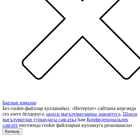
Барлык язмалар
Без cookie-файллар кулланабыз. «Интертат» сайтына кергәндә
сез әлеге белдерүгә,
шәхси мәгълүматларны эшкәртүгә
,
Шәхси
мәгълүматлар турындагы сәясәткә
һәм
Конфиденциальлек
сәясәте
нигезендә cookie файлларын куллануга ризалашасыз
Килешү