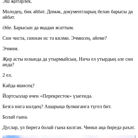
Эш җитәрлек.
Молодец, бик әйбәт. Димәк, документларың белән барысы да
әйбәт.
Әйе. Барысын да яңадан ясаттым.
Син чиста, синнән ис тә килми. Эчмисең, әйеме?
Эчмим.
Җир асты юлында да утырмыйсың. Ничә ел утырдың әле син
анда?
2 ел.
Кайда яшисең?
Йортсызлар өчен «Перекресток» үзәгендә.
Безгә нигә килдең? Ашарыңа булмаганга түгел бит.
Болай гына.
Дуслар, ул бирегә болай гына килгән. Чөнки аңа биредә рәхәт.