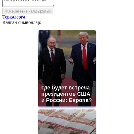
Фикерегезне калдырыгыз
Теркәлергә
Калган символлар:
Где будет встреча
президентов США
и России: Европа?