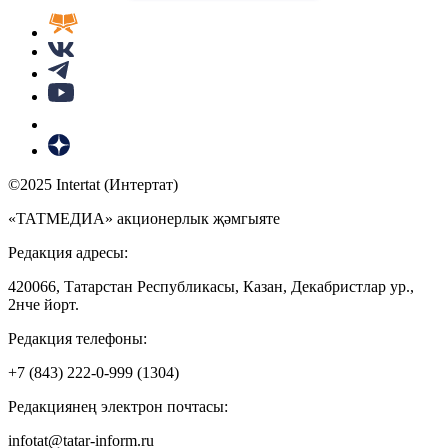
©2025 Intertat (Интертат)
«ТАТМЕДИА» акционерлык җәмгыяте
Редакция адресы:
420066, Татарстан Республикасы, Казан, Декабристлар ур.,
2нче йорт.
Редакция телефоны:
+7 (843) 222-0-999 (1304)
Редакциянең электрон почтасы:
infotat@tatar-inform.ru