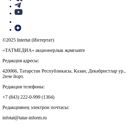
©2025 Intertat (Интертат)
«ТАТМЕДИА» акционерлык җәмгыяте
Редакция адресы:
420066, Татарстан Республикасы, Казан, Декабристлар ур.,
2нче йорт.
Редакция телефоны:
+7 (843) 222-0-999 (1304)
Редакциянең электрон почтасы:
infotat@tatar-inform.ru