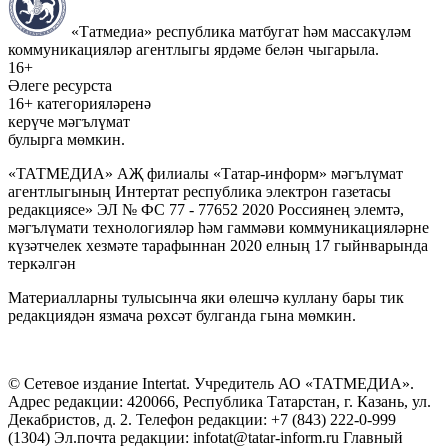
«Татмедиа» республика матбугат һәм массакүләм
коммуникацияләр агентлыгы ярдәме белән чыгарыла.
16+
Әлеге ресурста
16+ категорияләренә
керүче мәгълүмат
булырга мөмкин.
«ТАТМЕДИА» АҖ филиалы «Татар-информ» мәгълүмат
агентлыгының Интертат республика электрон газетасы
редакциясе» ЭЛ № ФС 77 - 77652 2020 Россиянең элемтә,
мәгълүмати технологияләр һәм гаммәви коммуникацияләрне
күзәтчелек хезмәте тарафыннан 2020 елның 17 гыйнварында
теркәлгән
Материалларны тулысынча яки өлешчә куллану бары тик
редакциядән язмача рөхсәт булганда гына мөмкин.
© Сетевое издание Intertat. Учредитель АО «ТАТМЕДИА».
Адрес редакции: 420066, Республика Татарстан, г. Казань, ул.
Декабристов, д. 2. Телефон редакции: +7 (843) 222-0-999
(1304) Эл.почта редакции: infotat@tatar-inform.ru Главный