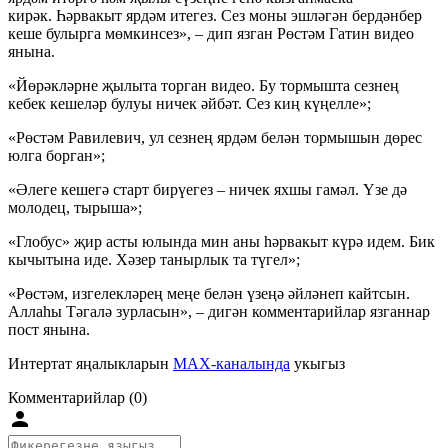
кирәк. Һәрвакыт ярдәм итегез. Сез моны эшләгән бердәнбер
кеше булырга мөмкинсез», – дип язган Рөстәм Гатин видео
янына.
«Йөрәкләрне җылыта торган видео. Бу тормышта сезнең
кебек кешеләр булуы ничек әйбәт. Сез киң күңелле»;
«Рөстәм Равилевич, ул сезнең ярдәм белән тормышын дөрес
юлга борган»;
«Әлеге кешегә старт бирүегез – ничек яхшы гамәл. Үзе дә
молодец, тырыша»;
«Глобус» җир асты юлында мин аны һәрвакыт күрә идем. Бик
кычытына иде. Хәзер танырлык та түгел»;
«Рөстәм, изгелекләрең меңе белән үзеңә әйләнеп кайтсын.
Аллаһы Тәгалә зурласын», – дигән комментарийлар язганнар
пост янына.
Интертат яңалыкларын
MAX-каналында
укыгыз
Комментарийлар (0)