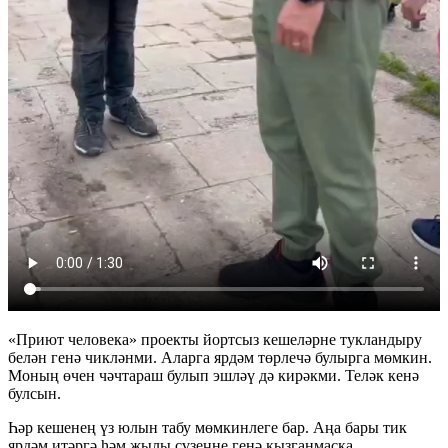
«Приют человека» проекты йортсыз кешеләрне тукландыру
белән генә чикләнми. Аларга ярдәм төрлечә булырга мөмкин.
Моның өчен чәчтараш булып эшләү дә кирәкми. Теләк кенә
булсын.
Һәр кешенең үз юлын табу мөмкинлеге бар. Аңа бары тик
ярдәм итәргә һәм җылы сүзеңне генә кызганмаска