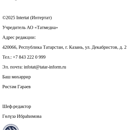
©2025 Intertat (Интертат)
Учредитель АО «Татмедиа»
Адрес редакции:
420066, Республика Татарстан, г. Казань, ул. Декабристов, д. 2
Тел.: +7 843 222 0 999
Эл. почта: infotat@tatar-inform.ru
Баш мөхәррир
Рөстәм Гәрәев
Шеф-редактор
Гөлүзә Ибраһимова