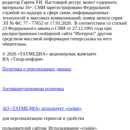
редактор Гареев Р.И. Настоящий ресурс может содержать
материалы 16+. СМИ зарегистрировано Федеральной
службой по надзору в сфере связи, информационных
технологий и массовых коммуникаций, номер записи серия
ЭЛ № ФС 77 - 77652 от 17.01.2020. В соответствии со статьей
23 Федерального закона о СМИ от 27.12.1991 года при
распространении сообщений сайта “Интертат” другим
средством массовой информации гиперссылка на него
обязательна.
© 2026 «ТАТМЕДИА» акционерлык җәмгыяте
ИА «Татар-информ»
Политика о персональных данных
Антикоррупционная политика
АО «ТАТМЕДИА» использует «cookie»
для персонализации сервисов и удобства
пользователей сайтом. Использование «cookie»