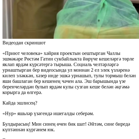
Видеодан скриншот
«Приют человека» хәйрия проектын оештырган Чаллы
эшмәкәре Рөстәм Гатин сукбайлыкта йөрүче кешеләргә төрле
яклап ярдәм күрсәтергә тырыша. Социаль челтәрләргә
урнаштырган бер видеосында ул моннан 2 ел элек үзләренә
килеп эләккән, хәзер инде эшкә урнашып, тулы тормыш белән
яши башлаган бер кешенең чәчен ала. Эш барышында үзе
беренчеләрдән булып ярдәм кулы сузган кеше белән әңгәмә
корырга да өлгерә.
Кайда эшлисең?
«Нур» яшьләр үзәгендә ишегалды себерәм.
Булдырасың! Мин синең өчен бик шат! Әйтәм, сине биредә
күптәннән күргәнем юк.