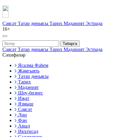
Сәясәт
Татар дөньясы
Тарих
Мәдәният
Эстрада
16+
Табарга
Сәясәт
Татар дөньясы
Тарих
Мәдәният
Эстрада
Сәхифәләр
Ясалма Фәһем
Җәмгыять
Татар дөньясы
Тарих
Мәдәният
Шоу-бизнес
Иҗат
Язмыш
Сәясәт
Дин
Фән
Авыл
Икътисад
Сәламәтлек