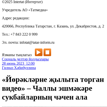
©2025 Intertat (Интертат)
Учредитель АО «Татмедиа»
Адрес редакции:
420066, Республика Татарстан, г. Казань, ул. Декабристов, д. 2
Тел.: +7 843 222 0 999
Эл. почта: infotat@tatar-inform.ru
Язманы тыңлагыз
Социаль челтәр йолдызлары
28 июнь 2023 12:00
Гөлназ Хәбибуллина
«Йөрәкләрне җылыта торган
видео» – Чаллы эшмәкәре
сукбайларның чәчен ала