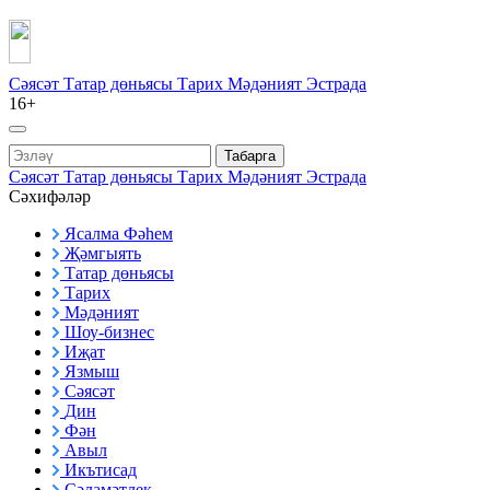
Сәясәт
Татар дөньясы
Тарих
Мәдәният
Эстрада
16+
Табарга
Сәясәт
Татар дөньясы
Тарих
Мәдәният
Эстрада
Сәхифәләр
Ясалма Фәһем
Җәмгыять
Татар дөньясы
Тарих
Мәдәният
Шоу-бизнес
Иҗат
Язмыш
Сәясәт
Дин
Фән
Авыл
Икътисад
Сәламәтлек