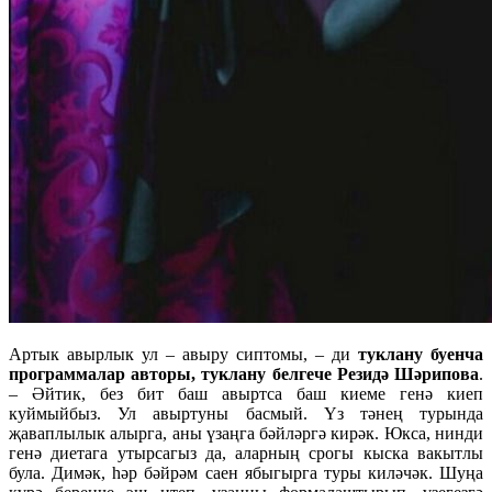
Артык авырлык ул – авыру сиптомы, – ди
туклану буенча
программалар авторы, туклану белгече Резидә Шәрипова
.
– Әйтик, без бит баш авыртса баш киеме генә киеп
куймыйбыз. Ул авыртуны басмый. Үз тәнең турында
җаваплылык алырга, аны үзаңга бәйләргә кирәк. Юкса, нинди
генә диетага утырсагыз да, аларның срогы кыска вакытлы
була. Димәк, һәр бәйрәм саен ябыгырга туры киләчәк. Шуңа