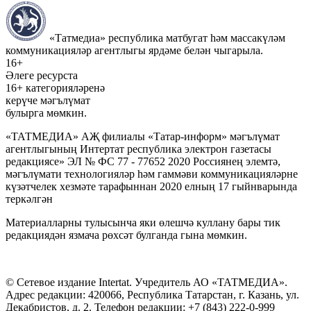
«Татмедиа» республика матбугат һәм массакүләм
коммуникацияләр агентлыгы ярдәме белән чыгарыла.
16+
Әлеге ресурста
16+ категорияләренә
керүче мәгълүмат
булырга мөмкин.
«ТАТМЕДИА» АҖ филиалы «Татар-информ» мәгълүмат
агентлыгының Интертат республика электрон газетасы
редакциясе» ЭЛ № ФС 77 - 77652 2020 Россиянең элемтә,
мәгълүмати технологияләр һәм гаммәви коммуникацияләрне
күзәтчелек хезмәте тарафыннан 2020 елның 17 гыйнварында
теркәлгән
Материалларны тулысынча яки өлешчә куллану бары тик
редакциядән язмача рөхсәт булганда гына мөмкин.
© Сетевое издание Intertat. Учредитель АО «ТАТМЕДИА».
Адрес редакции: 420066, Республика Татарстан, г. Казань, ул.
Декабристов, д. 2. Телефон редакции: +7 (843) 222-0-999