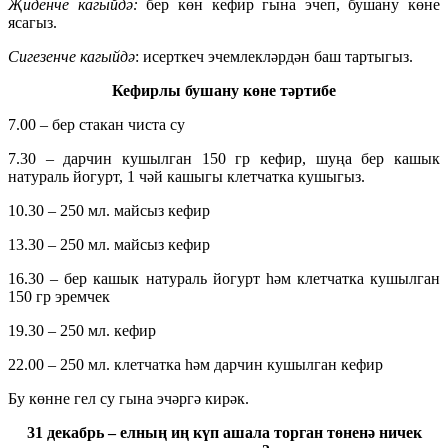
Җиденче кагыйдә:
бер көн кефир гына эчеп, бушану көне
ясагыз.
Сигезенче кагыйдә
: исерткеч эчемлекләрдән баш тартыгыз.
Кефирлы бушану көне тәртибе
7.00 – бер стакан чиста су
7.30 – дарчин кушылган 150 гр кефир, шуңа бер кашык
натураль йогурт, 1 чәй кашыгы клетчатка кушыгыз.
10.30 – 250 мл. майсыз кефир
13.30 – 250 мл. майсыз кефир
16.30 – бер кашык натураль йогурт һәм клетчатка кушылган
150 гр эремчек
19.30 – 250 мл. кефир
22.00 – 250 мл. клетчатка һәм дарчин кушылган кефир
Бу көнне гел су гына эчәргә кирәк.
31 декабрь – елның иң күп ашала торган төненә ничек