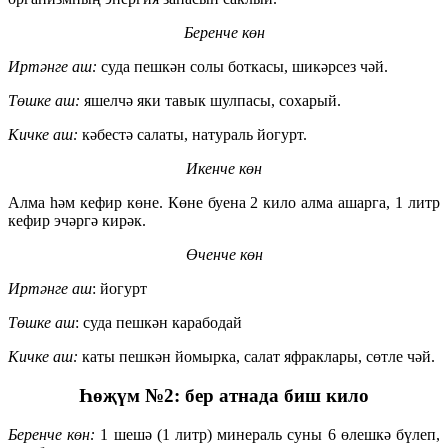
Беренче көн
Иртәнге аш:
суда пешкән солы боткасы, шикәрсез чәй.
Төшке аш:
яшелчә яки тавык шулпасы, сохарый.
Кичке аш:
кәбестә салаты, натураль йогурт.
Икенче көн
Алма һәм кефир көне. Көне буена 2 кило алма ашарга, 1 литр
кефир эчәргә кирәк.
Өченче көн
Иртәнге аш
: йогурт
Төшке аш
: суда пешкән карабодай
Кичке аш:
каты пешкән йомырка, салат яфраклары, сөтле чәй.
Һөҗүм
№
2: бер атнада биш кило
Беренче көн:
1 шешә (1 литр) минераль суны 6 өлешкә бүлеп,