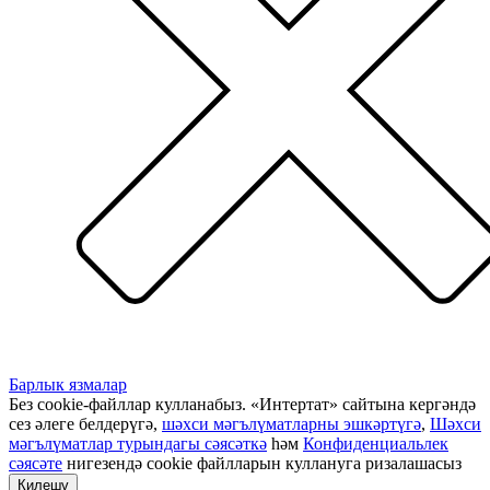
Барлык язмалар
Без cookie-файллар кулланабыз. «Интертат» сайтына кергәндә
сез әлеге белдерүгә,
шәхси мәгълүматларны эшкәртүгә
,
Шәхси
мәгълүматлар турындагы сәясәткә
һәм
Конфиденциальлек
сәясәте
нигезендә cookie файлларын куллануга ризалашасыз
Килешү