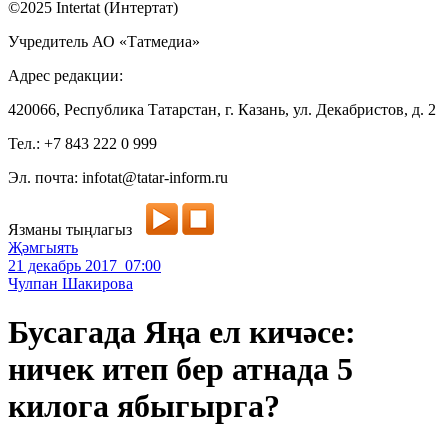
©2025 Intertat (Интертат)
Учредитель АО «Татмедиа»
Адрес редакции:
420066, Республика Татарстан, г. Казань, ул. Декабристов, д. 2
Тел.: +7 843 222 0 999
Эл. почта: infotat@tatar-inform.ru
Язманы тыңлагыз
Җәмгыять
21 декабрь 2017 07:00
Чулпан Шакирова
Бусагада Яңа ел кичәсе:
ничек итеп бер атнада 5
килога ябыгырга?