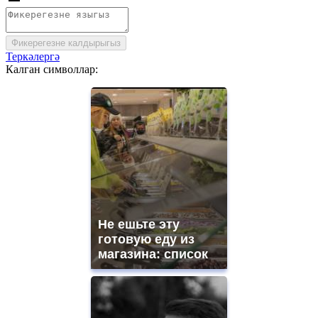
Фикерегезне калдырыгыз
Теркәлергә
Калган символлар:
Не ешьте эту
готовую еду из
магазина: список