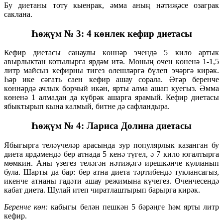
Бу диетаны тоту кыенрак, әмма аның нәтиҗәсе озаграк
саклана.
Һөҗүм № 3: 4 көнлек кефир диетасы
Кефир диетасы санаулы көннәр эчендә 5 кило артык
авырлыктан котылырга ярдәм итә. Моның өчен көненә 1-1,5
литр майсыз кефирны тигез өлешләргә бүлеп эчәргә кирәк.
Һәр ике сәгать саен кефир ашау сорала. Әгәр беренче
көннәрдә ачлык борчый икән, ярты алма ашап куегыз. Әмма
көненә 1 алмадан да күбрәк ашарга ярамый. Кефир диетасы
ябыктырып кына калмый, битне дә сафландыра.
Һөҗүм № 4: Лариса Долина диетасы
Ябыгырга теләүчеләр арасында зур популярлык казанган бу
диета ярдәмендә бер атнада 5 кенә түгел, ә 7 кило югалтырга
мөмкин. Аны үзегез теләгән нәтиҗәгә ирешкәнче кулланып
була. Шарты да бар: бер атна диета тәртибендә туклансагыз,
икенче атнаны гадәти ашау режимына күчегез. Өченчесендә
кабат диета. Шулай итеп чиратлаштырып барырга кирәк.
Беренче көн:
кабыгы белән пешкән 5 бәрәңге һәм ярты литр
кефир.