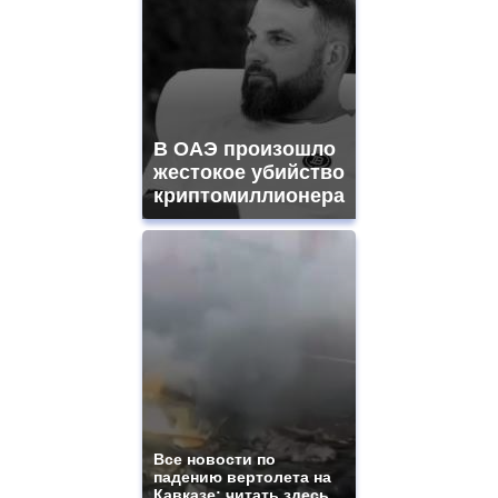
В ОАЭ произошло
жестокое убийство
криптомиллионера
Все новости по
падению вертолета на
Кавказе: читать здесь