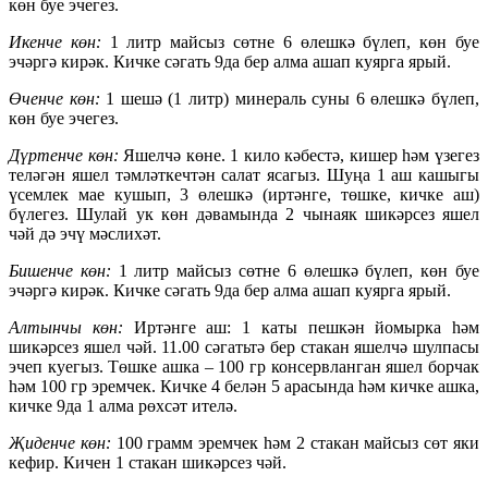
көн буе эчегез.
Икенче көн:
1 литр майсыз сөтне 6 өлешкә бүлеп, көн буе
эчәргә кирәк. Кичке сәгать 9да бер алма ашап куярга ярый.
Өченче көн:
1 шешә (1 литр) минераль суны 6 өлешкә бүлеп,
көн буе эчегез.
Дүртенче көн:
Яшелчә көне. 1 кило кәбестә, кишер һәм үзегез
теләгән яшел тәмләткечтән салат ясагыз. Шуңа 1 аш кашыгы
үсемлек мае кушып, 3 өлешкә (иртәнге, төшке, кичке аш)
бүлегез. Шулай ук көн дәвамында 2 чынаяк шикәрсез яшел
чәй дә эчү мәслихәт.
Бишенче көн:
1 литр майсыз сөтне 6 өлешкә бүлеп, көн буе
эчәргә кирәк. Кичке сәгать 9да бер алма ашап куярга ярый.
Алтынчы көн:
Иртәнге аш: 1 каты пешкән йомырка һәм
шикәрсез яшел чәй. 11.00 сәгатьтә бер стакан яшелчә шулпасы
эчеп куегыз. Төшке ашка – 100 гр консервланган яшел борчак
һәм 100 гр эремчек. Кичке 4 белән 5 арасында һәм кичке ашка,
кичке 9да 1 алма рөхсәт ителә.
Җиденче көн:
100 грамм эремчек һәм 2 стакан майсыз сөт яки
кефир. Кичен 1 стакан шикәрсез чәй.