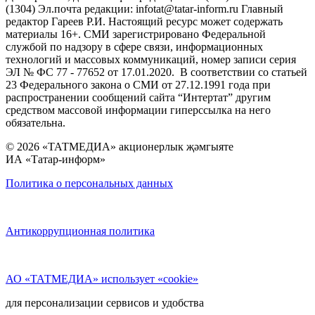
(1304) Эл.почта редакции: infotat@tatar-inform.ru Главный
редактор Гареев Р.И. Настоящий ресурс может содержать
материалы 16+. СМИ зарегистрировано Федеральной
службой по надзору в сфере связи, информационных
технологий и массовых коммуникаций, номер записи серия
ЭЛ № ФС 77 - 77652 от 17.01.2020. В соответствии со статьей
23 Федерального закона о СМИ от 27.12.1991 года при
распространении сообщений сайта “Интертат” другим
средством массовой информации гиперссылка на него
обязательна.
© 2026 «ТАТМЕДИА» акционерлык җәмгыяте
ИА «Татар-информ»
Политика о персональных данных
Антикоррупционная политика
АО «ТАТМЕДИА» использует «cookie»
для персонализации сервисов и удобства