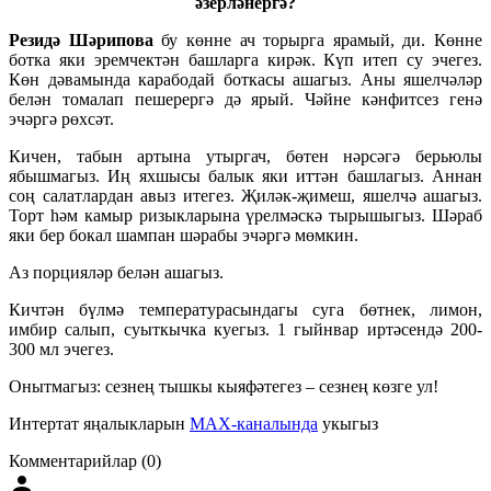
әзерләнергә?
Резидә Шәрипова
бу көнне ач торырга ярамый, ди. Көнне
ботка яки эремчектән башларга кирәк. Күп итеп су эчегез.
Көн дәвамында карабодай боткасы ашагыз. Аны яшелчәләр
белән томалап пешерергә дә ярый. Чәйне кәнфитсез генә
эчәргә рөхсәт.
Кичен, табын артына утыргач, бөтен нәрсәгә берьюлы
ябышмагыз. Иң яхшысы балык яки иттән башлагыз. Аннан
соң салатлардан авыз итегез. Җиләк-җимеш, яшелчә ашагыз.
Торт һәм камыр ризыкларына үрелмәскә тырышыгыз. Шәраб
яки бер бокал шампан шәрабы эчәргә мөмкин.
Аз порцияләр белән ашагыз.
Кичтән бүлмә температурасындагы суга бөтнек, лимон,
имбир салып, суыткычка куегыз. 1 гыйнвар иртәсендә 200-
300 мл эчегез.
Онытмагыз: сезнең тышкы кыяфәтегез – сезнең көзге ул!
Интертат яңалыкларын
MAX-каналында
укыгыз
Комментарийлар (0)