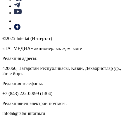
©2025 Intertat (Интертат)
«ТАТМЕДИА» акционерлык җәмгыяте
Редакция адресы:
420066, Татарстан Республикасы, Казан, Декабристлар ур.,
2нче йорт.
Редакция телефоны:
+7 (843) 222-0-999 (1304)
Редакциянең электрон почтасы:
infotat@tatar-inform.ru