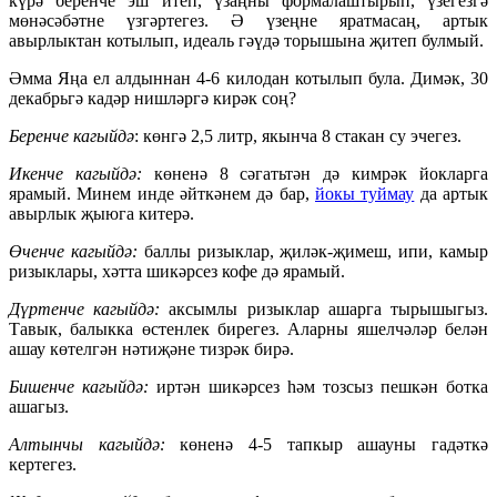
күрә беренче эш итеп, үзаңны формалаштырып, үзегезгә
мөнәсәбәтне үзгәртегез. Ә үзеңне яратмасаң, артык
авырлыктан котылып, идеаль гәүдә торышына җитеп булмый.
Әмма Яңа ел алдыннан 4-6 килодан котылып була. Димәк, 30
декабрьгә кадәр нишләргә кирәк соң?
Беренче кагыйдә
: көнгә 2,5 литр, якынча 8 стакан су эчегез.
Икенче кагыйдә:
көненә 8 сәгатьтән дә кимрәк йокларга
ярамый. Минем инде әйткәнем дә бар,
йокы туймау
да артык
авырлык җыюга китерә.
Өченче кагыйдә:
баллы ризыклар, җиләк-җимеш, ипи, камыр
ризыклары, хәтта шикәрсез кофе дә ярамый.
Дүртенче кагыйдә:
аксымлы ризыклар ашарга тырышыгыз.
Тавык, балыкка өстенлек бирегез. Аларны яшелчәләр белән
ашау көтелгән нәтиҗәне тизрәк бирә.
Бишенче кагыйдә:
иртән шикәрсез һәм тозсыз пешкән ботка
ашагыз.
Алтынчы кагыйдә:
көненә 4-5 тапкыр ашауны гадәткә
кертегез.