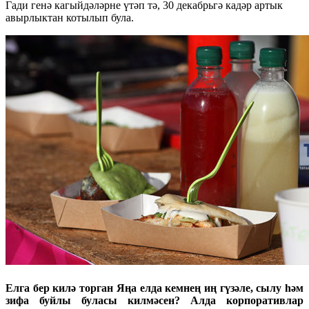
Гади генә кагыйдәләрне үтәп тә, 30 декабрьгә кадәр артык
авырлыктан котылып була.
Елга бер килә торган Яңа елда кемнең иң гүзәле, сылу һәм
зифа буйлы буласы килмәсен? Алда корпоративлар