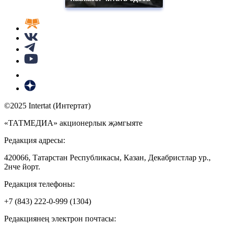
©2025 Intertat (Интертат)
«ТАТМЕДИА» акционерлык җәмгыяте
Редакция адресы:
420066, Татарстан Республикасы, Казан, Декабристлар ур.,
2нче йорт.
Редакция телефоны:
+7 (843) 222-0-999 (1304)
Редакциянең электрон почтасы: