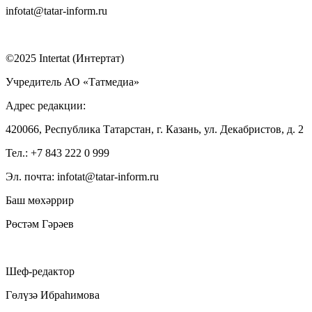
infotat@tatar-inform.ru
©2025 Intertat (Интертат)
Учредитель АО «Татмедиа»
Адрес редакции:
420066, Республика Татарстан, г. Казань, ул. Декабристов, д. 2
Тел.: +7 843 222 0 999
Эл. почта: infotat@tatar-inform.ru
Баш мөхәррир
Рөстәм Гәрәев
Шеф-редактор
Гөлүзә Ибраһимова