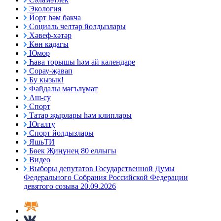
Экология
Йорт һәм бакча
Социаль челтәр йолдызлары
Хәвеф-хәтәр
Көн кадагы
Юмор
Һава торышы һәм ай календаре
Сорау-җавап
Бу кызык!
Файдалы мәгълүмат
Аш-су
Спорт
Татар җырлары һәм клиплары
Югалту
Спорт йолдызлары
ЯшьТИ
Бөек Җиңүнең 80 еллыгы
Видео
Выборы депутатов Государственной Думы
Федерального Собрания Российской Федерации
девятого созыва 20.09.2026