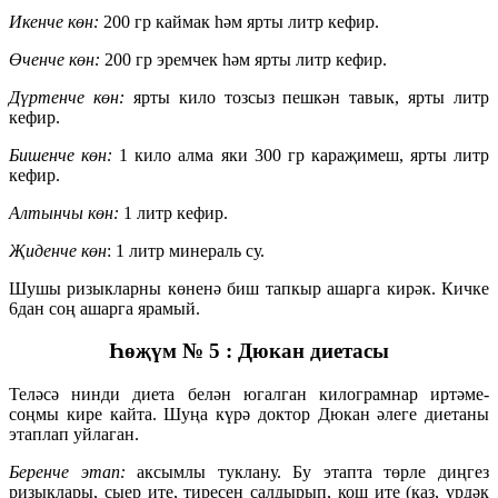
Икенче көн:
200 гр каймак һәм ярты литр кефир.
Өченче көн:
200 гр эремчек һәм ярты литр кефир.
Дүртенче көн:
ярты кило тозсыз пешкән тавык, ярты литр
кефир.
Бишенче көн:
1 кило алма яки 300 гр караҗимеш, ярты литр
кефир.
Алтынчы көн:
1 литр кефир.
Җиденче көн
: 1 литр минераль су.
Шушы ризыкларны көненә биш тапкыр ашарга кирәк. Кичке
6дан соң ашарга ярамый.
Һөҗүм № 5 : Дюкан диетасы
Теләсә нинди диета белән югалган килограмнар иртәме-
соңмы кире кайта. Шуңа күрә доктор Дюкан әлеге диетаны
этаплап уйлаган.
Беренче этап:
аксымлы туклану. Бу этапта төрле диңгез
ризыклары, сыер ите, тиресен салдырып, кош ите (каз, үрдәк