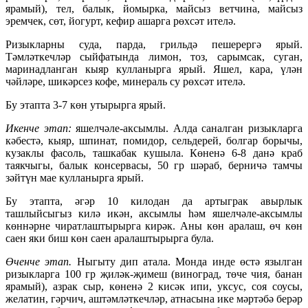
ярамый), тел, балык, йомырка, майсыз ветчина, майсыз
эремчек, сөт, йогурт, кефир ашарга рөхсәт ителә.
Ризыкларны суда, парда, грильдә пешерергә ярый.
Тәмләткечләр сыйфатында лимон, тоз, сарымсак, суган,
маринадланган кыяр кулланырга ярый. Яшел, кара, үлән
чәйләре, шикәрсез кофе, минераль су рөхсәт ителә.
Бу этапта 3-7 көн утырырга ярый.
Икенче этап:
яшелчәле-аксымлы. Алда саналган ризыкларга
кәбестә, кыяр, шпинат, помидор, сельдерей, болгар борычы,
кузаклы фасоль, ташкабак кушыла. Көненә 6-8 данә краб
таякчыгы, балык консервасы, 50 гр шәраб, берничә тамчы
зәйтүн мае кулланырга ярый.
Бу этапта, әгәр 10 килодан да артыграк авырлык
ташлыйсыгыз килә икән, аксымлы һәм яшелчәле-аксымлы
көннәрне чиратлаштырырга кирәк. Аны көн аралаш, өч көн
саен яки биш көн саен аралаштырырга була.
Өченче этап.
Ныгыту дип атала. Монда инде өстә язылган
ризыкларга 100 гр җиләк-җимеш (виноград, төче чия, банан
ярамый), азрак сыр, көненә 2 кисәк ипи, уксус, соя соусы,
желатин, гәрчич, аштәмләткечләр, атнасына ике мәртәбә берәр