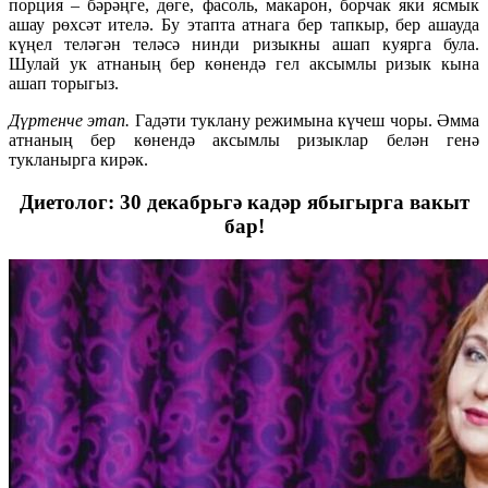
порция – бәрәңге, дөге, фасоль, макарон, борчак яки ясмык
ашау рөхсәт ителә. Бу этапта атнага бер тапкыр, бер ашауда
күңел теләгән теләсә нинди ризыкны ашап куярга була.
Шулай ук атнаның бер көнендә гел аксымлы ризык кына
ашап торыгыз.
Дүртенче этап.
Гадәти туклану режимына күчеш чоры. Әмма
атнаның бер көнендә аксымлы ризыклар белән генә
тукланырга кирәк.
Диетолог: 30 декабрьгә кадәр ябыгырга вакыт
бар!