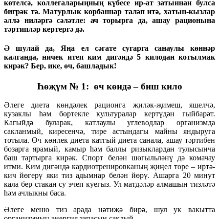
көтелсә, коллегаларыңның күбесе ир-ат затыннан булса
бигрәк тә. Матурлык корбаннар таләп итә, хатын-кызлар
әллә ниләргә сәләтле: ач торырга да, ашау рационына
тәртипләр кертергә дә.
Ә шулай да, Яңа ел сәгате сугарга санаулы көннәр
калганда, ничек итеп ким дигәндә 5 килодан котылмак
кирәк? Бер, ике, өч, башладык!
Һөҗүм № 1: өч көндә – биш кило
Әлеге диета көндәлек рационга җиләк-җимеш, яшелчә,
кузаклы һәм бөртекле культуралар кертүдән гыйбарәт.
Кагыйдә буларак, катлаулы углеводлар организмда
сакланмый, киресенчә, тире астындагы майны яндыруга
тотыла. Өч көнлек диета катгый диета санала, ашау тәртибен
бозарга ярамый, камыр һәм баллы ризыклардан тулысынча
баш тартырга кирәк. Спорт белән шөгыльләнү дә комачау
итми. Ким дигәндә кардиотренировканың җиңел төре – иртә-
кич йөгерү яки тиз адымнар белән йөрү. Ашарга 20 минут
кала бер стакан су эчеп куегыз. Ул матдәләр алмашын тизләтә
һәм ачлыкны баса.
Әлеге меню тиз арада нәтиҗә бирә, шул ук вакытта
организмның энергия запасын саклый.