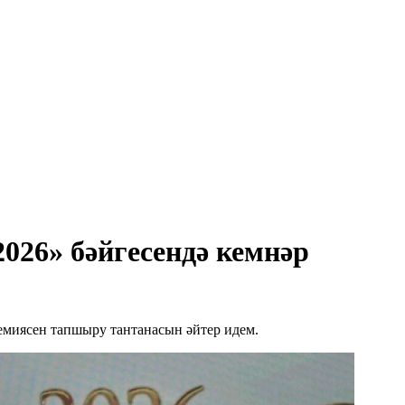
2026» бәйгесендә кемнәр
ремиясен тапшыру тантанасын әйтер идем.