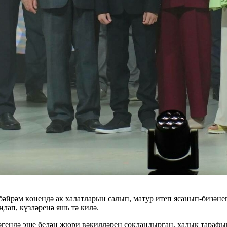
бәйрәм көнендә ак халатларын салып, матур итеп ясанып-бизәне
лап, күзләренә яшь тә килә.
әгендә эше белән жюри вәкилләрен сокландырган, халык тарафы