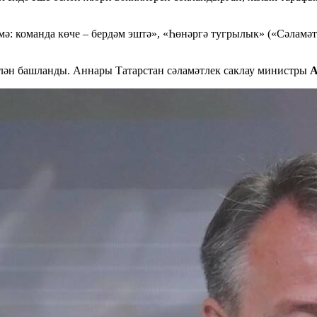
 команда көче – бердәм эштә», «Һөнәргә тугрылык» («Сәламәтл
елән башланды. Аннары Татарстан сәламәтлек саклау министры
А