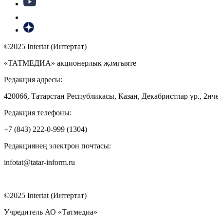
©2025 Intertat (Интертат)
«ТАТМЕДИА» акционерлык җәмгыяте
Редакция адресы:
420066, Татарстан Республикасы, Казан, Декабристлар ур., 2нче
Редакция телефоны:
+7 (843) 222-0-999 (1304)
Редакциянең электрон почтасы:
infotat@tatar-inform.ru
©2025 Intertat (Интертат)
Учредитель АО «Татмедиа»