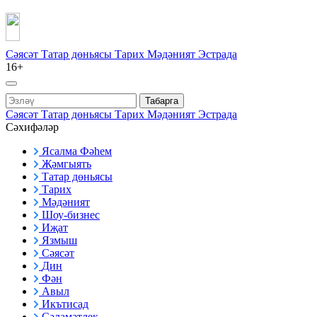
Сәясәт
Татар дөньясы
Тарих
Мәдәният
Эстрада
16+
Табарга
Сәясәт
Татар дөньясы
Тарих
Мәдәният
Эстрада
Сәхифәләр
Ясалма Фәһем
Җәмгыять
Татар дөньясы
Тарих
Мәдәният
Шоу-бизнес
Иҗат
Язмыш
Сәясәт
Дин
Фән
Авыл
Икътисад
Сәламәтлек