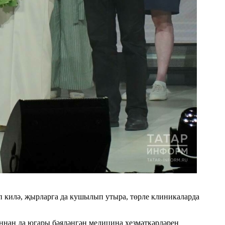
п килә, җырларга да кушылып утыра, төрле клиникаларда
ннан да югары бәяләнгән медицина хезмәткәрләрен