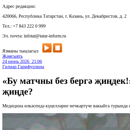
Адрес редакции:
420066, Республика Татарстан, г. Казань, ул. Декабристов, д. 2
Тел.: +7 843 222 0 999
Эл. почта: infotat@tatar-inform.ru
Язманы тыңлагыз
Җәмгыять
24 июнь 2026 21:06
Гөлнар Гарифуллина
«Бу матчны без бергә җиңдек!
җиңде?
Медицина өлкәсендә күңелләрне нечкәртүче вакыйга турында с