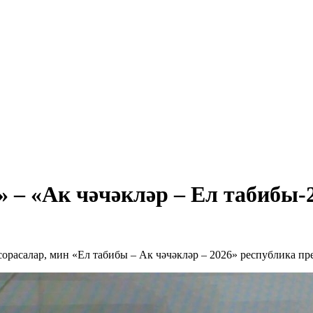
» – «Ак чәчәкләр – Ел табибы-
орасалар, мин «Ел табибы – Ак чәчәкләр – 2026» республика п