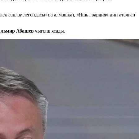
ек саклау легендасы»на алмашка), «Яшь гвардия» дип аталган
льмир Абашев
чыгыш ясады.