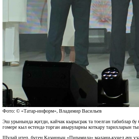
Фото: © «Татар-информ», Владимир Васильев
Эш урынында җитди, кайчак кырысрак та тоелган табиблар бу 
гомере кыл өстендә торган авыруларны коткару тарихларын тың
Шулай итеп, бүген Казанның «Пирамида» мәдәни-күңел ачу үз