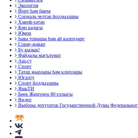
Экология
Йорт һәм бакча
Социаль челтәр йолдызлары
Хәвеф-хәтәр
Көн кадагы
Юмор
Һава торышы һәм ай календаре
Сорау-җавап
Бу кызык!
Файдалы мәгълүмат
Аш-су
Спорт
Татар җырлары һәм клиплары
Югалту
Спорт йолдызлары
ЯшьТИ
Бөек Җиңүнең 80 еллыгы
Видео
Выборы депутатов Государственной Думы Федерального