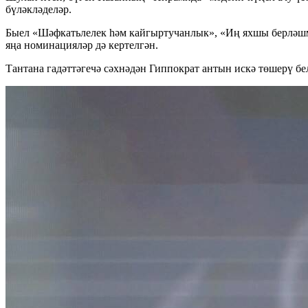
бүләкләделәр.
Быел «Шәфкатьлелек һәм кайгыртучанлык», «Иң яхшы берләшмә:
яңа номинацияләр дә кертелгән.
Тантана гадәттәгечә сәхнәдән Гиппократ антын искә төшерү б