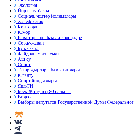
Экология
Йорт һәм бакча
Социаль челтәр йолдызлары
Хәвеф-хәтәр
Көн кадагы
Юмор
Һава торышы һәм ай календаре
Сорау-җавап
Бу кызык!
Файдалы мәгълүмат
Аш-су
Спорт
Татар җырлары һәм клиплары
Югалту
Спорт йолдызлары
ЯшьТИ
Бөек Җиңүнең 80 еллыгы
Видео
Выборы депутатов Государственной Думы Федерального