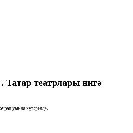
". Татар театрлары нигә
 очрашуында күтәрелде.