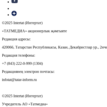
©2025 Intertat (Интертат)
«ТАТМЕДИА» акционерлык җәмгыяте
Редакция адресы:
420066, Татарстан Республикасы, Казан, Декабристлар ур., 2нче
Редакция телефоны:
+7 (843) 222-0-999 (1304)
Редакциянең электрон почтасы:
infotat@tatar-inform.ru
©2025 Intertat (Интертат)
Учредитель АО «Татмедиа»