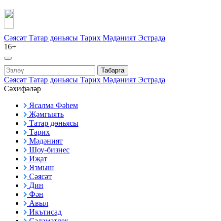
Сәясәт
Татар дөньясы
Тарих
Мәдәният
Эстрада
16+
Табарга
Сәясәт
Татар дөньясы
Тарих
Мәдәният
Эстрада
Сәхифәләр
Ясалма Фәһем
Җәмгыять
Татар дөньясы
Тарих
Мәдәният
Шоу-бизнес
Иҗат
Язмыш
Сәясәт
Дин
Фән
Авыл
Икътисад
Сәламәтлек