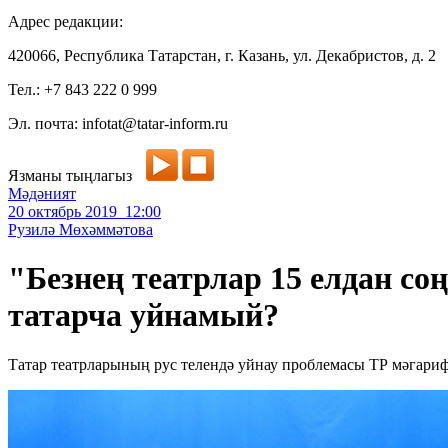
Адрес редакции:
420066, Республика Татарстан, г. Казань, ул. Декабристов, д. 2
Тел.: +7 843 222 0 999
Эл. почта: infotat@tatar-inform.ru
Язманы тыңлагыз
Мәдәният
20 октябрь 2019 12:00
Рузилә Мөхәммәтова
"Безнең театрлар 15 елдан со
татарча уйнамый?
Татар театрларының рус телендә уйнау проблемасы ТР мәгари