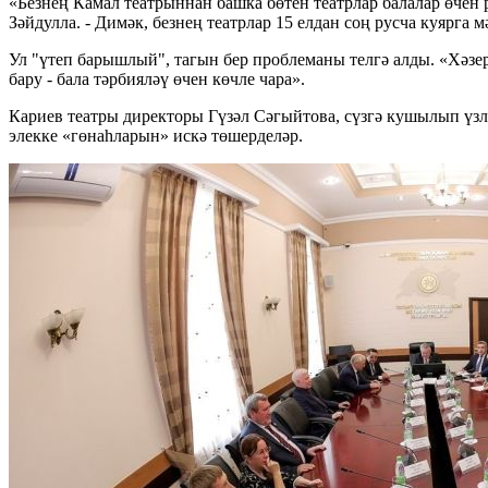
«Безнең Камал театрыннан башка бөтен театрлар балалар өчен 
Зәйдулла. - Димәк, безнең театрлар 15 елдан соң русча куярга м
Ул "үтеп барышлый", тагын бер проблеманы телгә алды. «Хәзер
бару - бала тәрбияләү өчен көчле чара».
Кариев театры директоры Гүзәл Сәгыйтова, сүзгә кушылып үзл
элекке «гөнаһларын» искә төшерделәр.