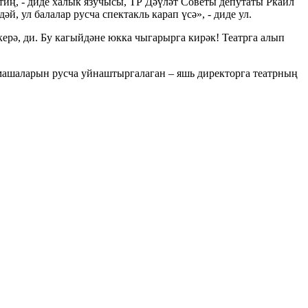
тиң, - диде халык язучысы, ТР Дәүләт Советы депутаты Ркаил
й, ул балалар русча спектакль карап үсә», - диде ул.
ерә, ди. Бу кагыйдәне юкка чыгарырга кирәк! Театрга алып
амашаларын русча уйнаштыргалаган – яшь директорга театрның