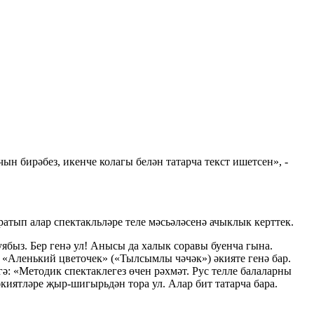
ын бирәбез, икенче колагы белән татарча текст ишетсен», -
ратып алар спектакльләре теле мәсьәләсенә ачыклык керттек.
уябыз. Бер генә ул! Анысы да халык соравы буенча гына.
 «Аленький цветочек» («Тылсымлы чәчәк») әкияте генә бар.
гә: «Методик спектаклегез өчен рәхмәт. Рус телле балаларны
 әкиятләре җыр-шигырьдән тора ул. Алар бит татарча бара.