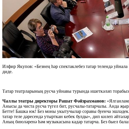
Илфир Якупов: «Безнең һәр спектаклебез татар телендә уйнала 
диде.
Татар театрларының русча уйнавы турында ишеткәләп торабыз. 
Чаллы театры директоры Рашат Фәйзрахманов:
«Ялганламый
Анысы да чиста русча түгел бит, русчалы-татарчалы. Анда җыр
Бетте! Башка юк! Без моны укытучылар соравы буенча эшләдек. 
татар теле дәресендә утырткан кебек булды», дип килеп әйтәләр
Аның биюләренә һәм музыкасына кадәр татарча. Без быел балал