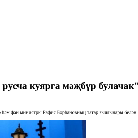
ң русча куярга мәҗбүр булачак
ф һәм фән министры Рафис Борһановның татар зыялылары белән