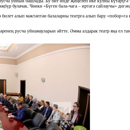
русча уйный башлады. Бу бит инде җиңелеп ике кулны күтәрүгә 
әҗбүр булачак. Чөнки «Бүген бала-чага – иртәгә сайлаучы» дигәндә
 билет алып мәктәптән балаларны театрга алып бару «побор»га к
әренең русча уйнамауларын әйтте. Әмма алдарак театр яңа ел т