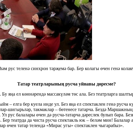
һәм рус теленә синхрон тәрҗемә бар. Бер колагы өчен генә колакч
Татар театрларының русча уйнавы дөресме?
Бу яңа ел көннәрендә массакүләм төс ала. Без театрларга шалты
м – елга бер куела инде ул. Без яңа ел спектаклен генә русча к
лар-шигырьләр, такмаклар – бөтенесе татарча. Бездә Маршакның
Ул рус балалары өчен дә русча-татарча дәреслек булып бара. Без
. Бер театрда да чиста русча спектакль юк – беләм мин! Балалар
ар өчен татар телендә «Мирас угы» спектаклен чыгарабыз».