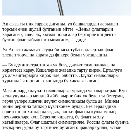
Ак сызыгы ник таррак дигәндә, ул башкалардан аерылып
торсын өчен шулай булганын әйтте. «Дөнья флагларын
карасагыз, яшел ак, кызыл полосалар бертөрле киңлектә
булган флаг табылырга мөмкин», — диде.
Ул Апаста җәмәгать суды бинасы түбәсендә ертык флаг
эленеп торуына карата да фикере белән уртаклашты.
— Бу административ хокук бозу, дәүләт символикасына
хөрмәтсез карау. Кешеләрне җавапка тарту кирәк. Ертылуга
ук алмаштырырга кирәк иде, әлбәттә. Дәүләт символлары
турында Татарстан законында бу хакта язылган.
Мәктәпләрдә дәүләт символлары турында чаралар кирәк. Күп
кенә укучылар мондый әйберләрне бик үк белеп тә бетерми,
гәрчә үзләре яшәгән дәүләт символикасы булса да. Минем
моны берничә тапкыр күзәткәнем булды. Без геральдика
советыннан хатлар да яздык, чөнки флагны куллануның
нечкәлекләре күп. Беренче чиратта, бу флагны элү
кагыйдәләре. Флаг шактый симметрияле. Россия флагы буенча
төсләрнең урнашу тәртибен бутаган очраклар булды, астын