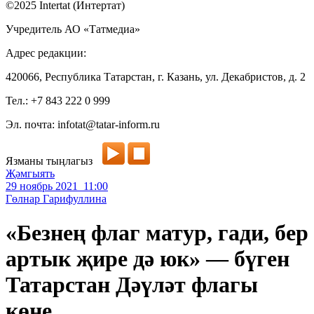
©2025 Intertat (Интертат)
Учредитель АО «Татмедиа»
Адрес редакции:
420066, Республика Татарстан, г. Казань, ул. Декабристов, д. 2
Тел.: +7 843 222 0 999
Эл. почта: infotat@tatar-inform.ru
Язманы тыңлагыз
Җәмгыять
29 ноябрь 2021 11:00
Гөлнар Гарифуллина
«Безнең флаг матур, гади, бер
артык җире дә юк» — бүген
Татарстан Дәүләт флагы
көне