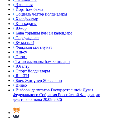
Экология
Йорт һәм бакча
Социаль челтәр йолдызлары
Хәвеф-хәтәр
Көн кадагы
Юмор
Һава торышы һәм ай календаре
Сорау-җавап
Бу кызык!
Файдалы мәгълүмат
Аш-су
Спорт
Татар җырлары һәм клиплары
Югалту
Спорт йолдызлары
ЯшьТИ
Бөек Җиңүнең 80 еллыгы
Видео
Выборы депутатов Государственной Думы
Федерального Собрания Российской Федерации
девятого созыва 20.09.2026