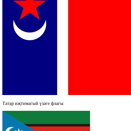
Татар иҗтимагый үзәге флагы