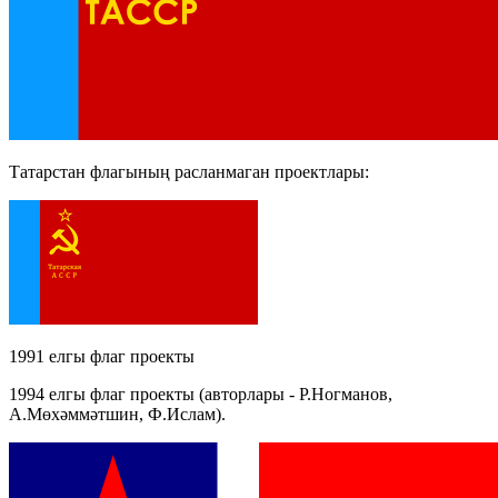
Татарстан флагының расланмаган проектлары:
1991 елгы флаг проекты
1994 елгы флаг проекты (авторлары - Р.Ногманов,
А.Мөхәммәтшин, Ф.Ислам).