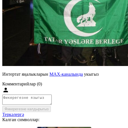
Интертат яңалыкларын
MAX-каналында
укыгыз
Комментарийлар (0)
Фикерегезне калдырыгыз
Теркәлергә
Калган символлар: