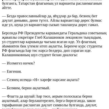
булганга, Татарстан флагының ул варианты расланмаганын
әйтте.
— Бездә православныйлар да, яһүдләр дә бар, безнең бит
дәүләт дөньяви, дини түгел. Айлы вариантлар дөрес булмас
иде ул, шуңа ул вариантлар сызып ташлануы дөрес гамәл.
Берсендә РФ Президенты каршындагы Геральдика советының
җаваплы секретаре Глеб Калашников лекциясен тыңладым,
ул студентлар каршында чыгыш ясаган иде. Ул флагның
әһәмиятен бик үтемле итеп аңлатты. Беренче курс студенты
РФ флагында һәр төс нәрсә белдерә, дип сораган иде.
Калашниковның шул студент белән диалогы:
— Исемегез ничек?
— Евгения.
— Сезнең исемдә «Н» хәрефе нәрсәне аңлата?
— Белмим, берни аңлатмый.
— Флагта да шулай: һәр төсе, аерым полоскасы берни
аңлатмый, алар берләштерелеп, бергә бирелгәндә, закон
тарафыннан расланган дәүләт символы булганда, дәүләт,