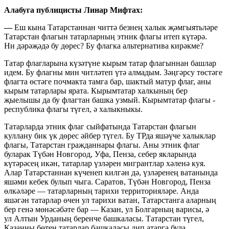
Алабуга публицисты Линар Мифтах:
—
Еш кына Татарстаннан читтә безнең халык җәмгыятьләре
Татарстан флагын татарларның этник флагы итеп күтәрә.
Ни дәрәҗәдә бу дөрес? Бу флагка альтернатива кирәкме?
Татар флагларына күзәтүне кырым татар флагыннан башлар
идем. Бу флагны мин читләтеп үтә алмадым. Зәңгәрсу төстәге
флагта өстәге почмакта тамга бар, шактый матур флаг, аны
кырым татарлары ярата. Кырымтатар халкының бер
җыелышы да бу флагтан башка узмый. Кырымтатар флагы -
республика флагы түгел, ә халыкныкы.
Татарларда этник флаг сыйфатында Татарстан флагын
куллану бик үк дөрес әйбер түгел. Бу ТРда яшәүче халыклар
флагы, Татарстан гражданнары флагы. Аны этник флаг
буларак Түбән Новгород, Уфа, Пенза, себер якларында
күтәрәсең икән, татарлар үзләрен мигрантлар хәленә куя.
Алар Татарстаннан күченеп килгән дә, үзләренең ватанында
яшәми кебек булып чыга. Саратов, Түбән Новгород, Пенза
өлкәләре — татарларның тарихи территорияләре. Анда
яшәгән татарлар өчен ул тарихи ватан, Татарстанга аларның
бер генә мөнәсәбәте бар — Казан, ул Болгарның варисы, ә
ул Алтын Урданың беренче башкаласы. Татарстан түгел,
Казанны бөтен татарлар башкаласы дип атарга була.