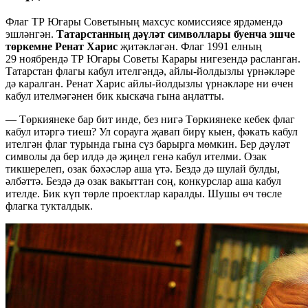
Флаг ТР Югары Советының махсус комиссиясе ярдәмендә
эшләнгән.
Татарстанның дәүләт символлары буенча эшче
төркемне Ренат Харис
җитәкләгән. Флаг 1991 елның
29 ноябрендә ТР Югары Советы Карары нигезендә расланган.
Татарстан флагы кабул ителгәндә, айлы-йолдызлы үрнәкләре
дә каралган. Ренат Харис айлы-йолдызлы үрнәкләре ни өчен
кабул ителмәгәнен бик кыскача гына аңлатты.
— Төркиянеке бар бит инде, без нигә Төркиянеке кебек флаг
кабул итәргә тиеш? Ул сорауга җавап бирү кыен, фәкать кабул
ителгән флаг турында гына сүз барырга мөмкин. Бер дәүләт
символы да бер илдә дә җиңел генә кабул ителми. Озак
тикшерелеп, озак бәхәсләр аша үтә. Бездә дә шулай булды,
әлбәттә. Бездә дә озак вакыттан соң, конкурслар аша кабул
ителде. Бик күп төрле проектлар каралды. Шушы өч төсле
флагка тукталдык.