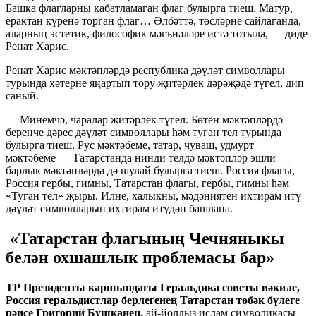
Башка флагларны кабатламаган флаг булырга тиеш. Матур,
ерактан күренә торган флаг… Әлбәттә, төсләрне сайлаганда,
аларның эстетик, философик мәгънәләре истә тотыла, — диде
Ренат Харис.
Ренат Харис мәктәпләрдә республика дәүләт символлары
турында хәтерне яңартып тору җитәрлек дәрәҗәдә түгел, дип
саный.
— Минемчә, чаралар җитәрлек түгел. Бөтен мәктәпләрдә
беренче дәрес дәүләт символлары һәм туган тел турында
булырга тиеш. Рус мәктәбеме, татар, чуваш, удмурт
мәктәбеме — Татарстанда нинди телдә мәктәпләр эшли —
барлык мәктәпләрдә дә шулай булырга тиеш. Россия флагы,
Россия гербы, гимны, Татарстан флагы, гербы, гимны һәм
«Туган тел» җыры. Илне, халыкны, мәдәниятен ихтирам итү
дәүләт символларын ихтирам итүдән башлана.
«Татарстан флагының Чечняныкы
белән охшашлык проблемасы бар»
ТР Президенты каршындагы Геральдика советы вәкиле,
Россия геральдистлар берлегенең Татарстан төбәк бүлеге
рәисе Григорий Бушканец,
ай-йолдыз
ислам символикасы