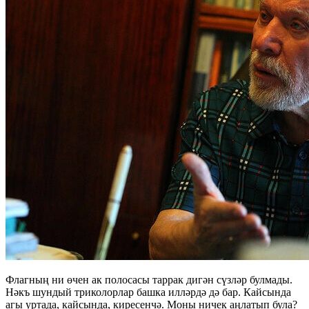
Флагның ни өчен ак полосасы таррак дигән сүзләр булмады.
Нәкъ шундый триколорлар башка илләрдә дә бар. Кайсында
агы уртада, кайсында, киресенчә. Моны ничек аңлатып була?