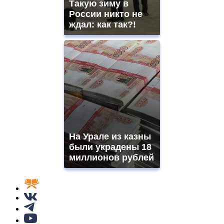
Такую зиму в
России никто не
ждал: как так?!
На Урале из казны
были украдены 18
миллионов рублей