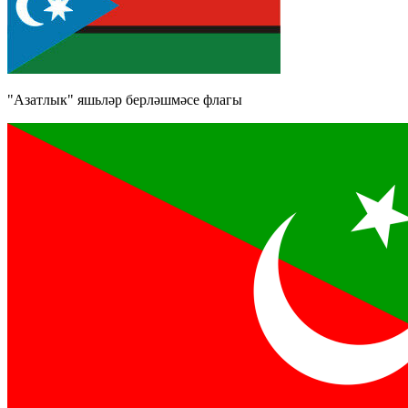
"Азатлык" яшьләр берләшмәсе флагы