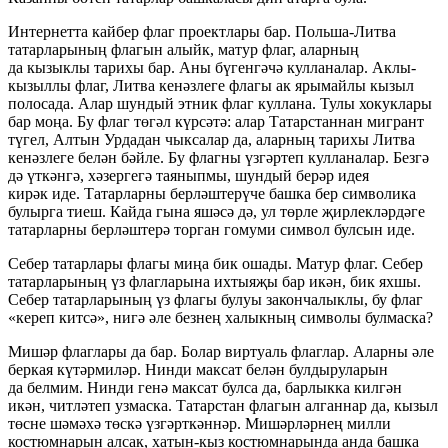
Интернетта кайбер флаг проектлары бар. Польша-Литва
татарларының флагын алыйк, матур флаг, аларның
да кызыклы тарихы бар. Аны бүгенгәчә кулланалар. Аклы-
кызыллы флаг, Литва кенәзлеге флагы ак ярымайлы кызыл
полосада. Алар шундый этник флаг куллана. Тулы хокуклары
бар моңа. Бу флаг төгәл күрсәтә: алар Татарстаннан мигрант
түгел, Алтын Урдадан чыксалар да, аларның тарихы Литва
кенәзлеге белән бәйле. Бу флагны үзгәртеп кулланалар. Безгә
дә үткәнгә, хәзергегә таяныпмы, шундый берәр идея
кирәк иде. Татарларны берләштерүче башка бер символика
булырга тиеш. Кайда гына яшәсә дә, ул төрле җирлекләрдәге
татарларны берләштерә торган гомуми символ булсын иде.
Себер татарлары флагы миңа бик ошады. Матур флаг. Себер
татарларының үз флагларына ихтыяҗы бар икән, бик яхшы.
Себер татарларының үз флагы булуы закончалыклы, бу флаг
«кереп китсә», нигә әле безнең халыкның символы булмаска?
Мишәр флаглары да бар. Болар виртуаль флаглар. Аларны әле
беркая күтәрмиләр. Нинди максат белән булдыруларын
да белмим. Нинди генә максат булса да, барлыкка килгән
икән, читләтеп узмаска. Татарстан флагын алганнар да, кызыл
төсне шәмәхә төскә үзгәрткәннәр. Мишәрләрнең милли
костюмнарын алсак, хатын-кыз костюмнарында анда башка