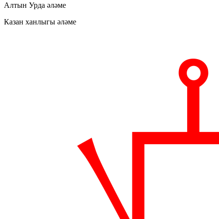
Алтын Урда әләме
Казан ханлыгы әләме