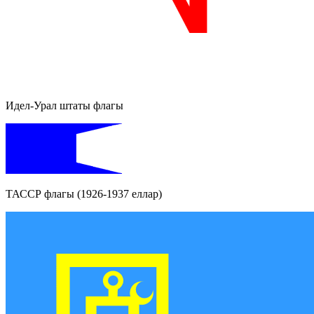
Идел-Урал штаты флагы
ТАССР флагы (1926-1937 еллар)