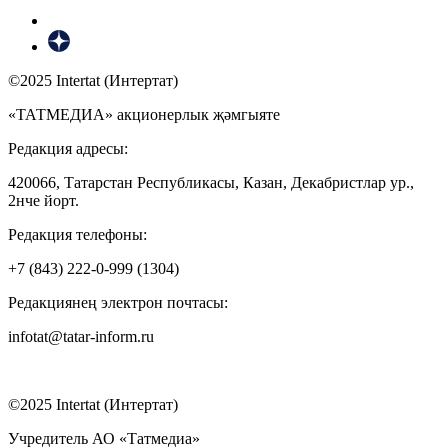
©2025 Intertat (Интертат)
«ТАТМЕДИА» акционерлык җәмгыяте
Редакция адресы:
420066, Татарстан Республикасы, Казан, Декабристлар ур.,
2нче йорт.
Редакция телефоны:
+7 (843) 222-0-999 (1304)
Редакциянең электрон почтасы:
infotat@tatar-inform.ru
©2025 Intertat (Интертат)
Учредитель АО «Татмедиа»