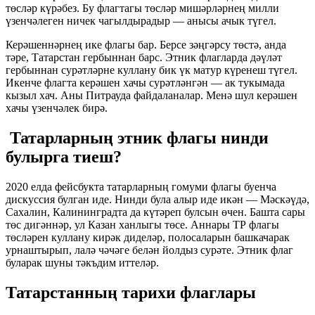
төсләр күрәбез. Бу флагтагы төсләр мишәрләрнең милли
үзенчәлеген ничек чагылдырадыр — анысы ачык түгел.
Керәшеннәрнең ике флагы бар. Берсе зәңгәрсу төстә, анда
тәре, Татарстан гербыннан барс. Этник флагларда дәүләт
гербыннан сурәтләрне куллану бик үк матур күренеш түгел.
Икенче флагта керәшен хачы сурәтләнгән — ак тукымада
кызыл хач. Аны Питрауда файдаланалар. Менә шул керәшен
хачы үзенчәлек бирә.
Татарларның этник флагы нинди
булырга тиеш?
2020 елда фейсбукта татарларның гомуми флагы буенча
дискуссия булган иде. Нинди була алыр иде икән — Мәскәүдә,
Сахалин, Калининградта да күтәреп булсын өчен. Башта сары
төс дигәннәр, ул Казан ханлыгы төсе. Аннары ТР флагы
төсләрен куллану кирәк диделәр, полосаларын башкачарак
урнаштырып, лалә чәчәге белән йолдыз сурәте. Этник флаг
буларак шуны тәкъдим иттеләр.
Татарстанның тарихи флаглары