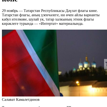
29 ноябрь — Татарстан Республикасы Дәүләт флагы көне.
Татарстан флагы, аның үзенчәлеге, ни өчен айлы варианты
кабул ителмәве, шулай ук, татар халкының этник флагы
кирәклеге турында — «Интертат» материалында.
Салават Камалетдинов