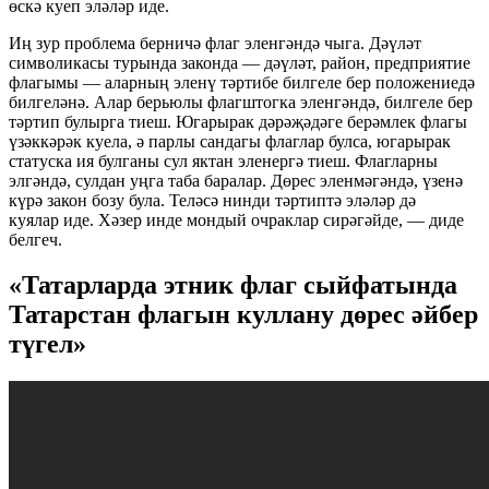
өскә куеп эләләр иде.
Иң зур проблема берничә флаг эленгәндә чыга. Дәүләт
символикасы турында законда — дәүләт, район, предприятие
флагымы — аларның эленү тәртибе билгеле бер положениедә
билгеләнә. Алар берьюлы флагштогка эленгәндә, билгеле бер
тәртип булырга тиеш. Югарырак дәрәҗәдәге берәмлек флагы
үзәккәрәк куела, ә парлы сандагы флаглар булса, югарырак
статуска ия булганы сул яктан эленергә тиеш. Флагларны
элгәндә, сулдан уңга таба баралар. Дөрес эленмәгәндә, үзенә
күрә закон бозу була. Теләсә нинди тәртиптә эләләр дә
куялар иде. Хәзер инде мондый очраклар сирәгәйде, — диде
белгеч.
«Татарларда этник флаг сыйфатында
Татарстан флагын куллану дөрес әйбер
түгел»