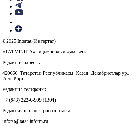
©2025 Intertat (Интертат)
«ТАТМЕДИА» акционерлык җәмгыяте
Редакция адресы:
420066, Татарстан Республикасы, Казан, Декабристлар ур.,
2нче йорт.
Редакция телефоны:
+7 (843) 222-0-999 (1304)
Редакциянең электрон почтасы:
infotat@tatar-inform.ru