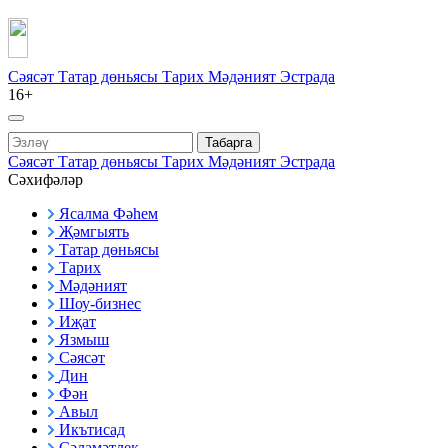
Сәясәт
Татар дөньясы
Тарих
Мәдәният
Эстрада
16+
Табарга
Сәясәт
Татар дөньясы
Тарих
Мәдәният
Эстрада
Сәхифәләр
Ясалма Фәһем
Җәмгыять
Татар дөньясы
Тарих
Мәдәният
Шоу-бизнес
Иҗат
Язмыш
Сәясәт
Дин
Фән
Авыл
Икътисад
Сәламәтлек