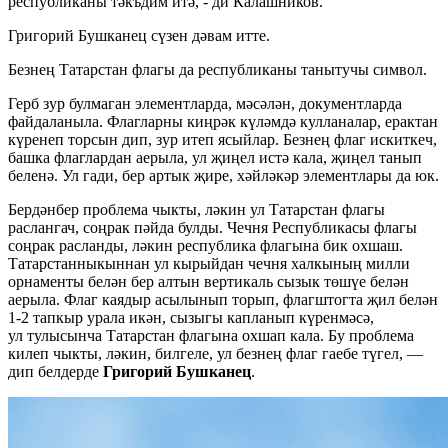
республиканы тәкъдим итә, - ди Калашников.
Григорий Бушканец сүзен дәвам итте.
Безнең Татарстан флагы да республиканы танытучы символ.
Герб зур булмаган элементларда, мәсәлән, документларда
файдаланыла. Флагларны киңрәк күләмдә кулланалар, ерактан
күренеп торсын дип, зур итеп ясыйлар. Безнең флаг искиткеч,
башка флаглардан аерыла, ул җиңел истә кала, җиңел танып
беленә. Ул гади, бер артык җире, хәйләкәр элементлары да юк.
Бердәнбер проблема чыкты, ләкин ул Татарстан флагы
раслангач, соңрак пәйда булды. Чечня Республикасы флагы
соңрак расланды, ләкин республика флагына бик охшаш.
Татарстанныкыннан ул кырыйдан чечня халкының милли
орнаменты белән бер алтын вертикаль сызык төшүе белән
аерыла. Флаг каядыр асылынып торып, флагштогта җил белән
1-2 тапкыр урала икән, сызыгы капланып күренмәсә,
ул тулысынча Татарстан флагына охшап кала. Бу проблема
килеп чыкты, ләкин, билгеле, ул безнең флаг гаебе түгел, —
дип белдерде
Григорий Бушканец
.