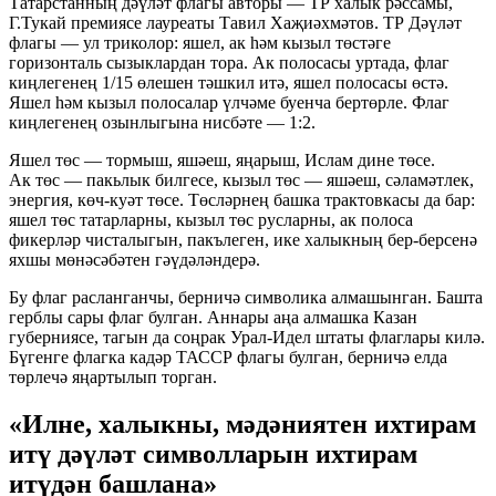
Татарстанның дәүләт флагы авторы — ТР халык рәссамы,
Г.Тукай премиясе лауреаты Тавил Хаҗиәхмәтов. ТР Дәүләт
флагы — ул триколор: яшел, ак һәм кызыл төстәге
горизонталь сызыклардан тора. Ак полосасы уртада, флаг
киңлегенең 1/15 өлешен тәшкил итә, яшел полосасы өстә.
Яшел һәм кызыл полосалар үлчәме буенча бертөрле. Флаг
киңлегенең озынлыгына нисбәте — 1:2.
Яшел төс — тормыш, яшәеш, яңарыш, Ислам дине төсе.
Ак төс — пакьлык билгесе, кызыл төс — яшәеш, сәламәтлек,
энергия, көч-куәт төсе. Төсләрнең башка трактовкасы да бар:
яшел төс татарларны, кызыл төс русларны, ак полоса
фикерләр чисталыгын, пакълеген, ике халыкның бер-берсенә
яхшы мөнәсәбәтен гәүдәләндерә.
Бу флаг расланганчы, берничә символика алмашынган. Башта
герблы сары флаг булган. Аннары аңа алмашка Казан
губерниясе, тагын да соңрак Урал-Идел штаты флаглары килә.
Бүгенге флагка кадәр ТАССР флагы булган, берничә елда
төрлечә яңартылып торган.
«Илне, халыкны, мәдәниятен ихтирам
итү дәүләт символларын ихтирам
итүдән башлана»